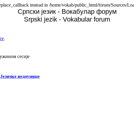
replace_callback instead in /home/vokab/public_html/forum/Sources/Loa
Српски језик - Вокабулар форум
Srpski jezik - Vokabular forum
те
.
дужином сесије
-
Језичке недоумице