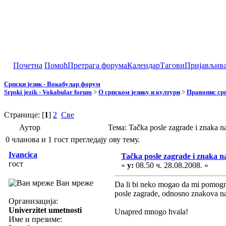
Почетна
Помоћ
Претрага форума
Календар
Тагови
Пријављив
Српски језик - Вокабулар форум
Srpski jezik - Vokabular forum
>
О српском језику и култури
>
Правопис срп
Странице: [
1
]
2
Све
Аутор
Тема: Tačka posle zagrade i znaka
0 чланова и 1 гост прегледају ову тему.
Ivancica
Tačka posle zagrade i znaka 
гост
«
у:
08.50 ч. 28.08.2008. »
Ван мреже
Da li bi neko mogao da mi pomogne 
posle zagrade, odnosno znakova navo
Организација:
Univerzitet umetnosti
Unapred mnogo hvala!
Име и презиме: