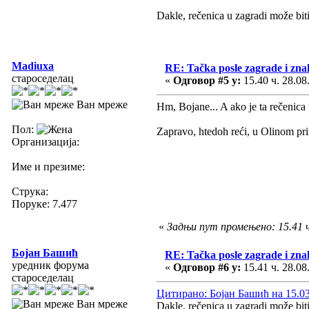
Dakle, rečenica u zagradi može bit
Madiuxa
RE: Tačka posle zagrade i zn
староседелац
«
Одговор #5 у:
15.40 ч. 28.08
Ван мреже
Hm, Bojane... A ako je ta rečenica 
Пол:
Zapravo, htedoh reći, u Olinom pri
Организација:
Име и презиме:
Струка:
Поруке: 7.477
«
Задњи пут промењено: 15.41 ч.
Бојан Башић
RE: Tačka posle zagrade i zn
уредник форума
«
Одговор #6 у:
15.41 ч. 28.08
староседелац
Цитирано: Бојан Башић на 15.03 
Ван мреже
Dakle, rečenica u zagradi može bit