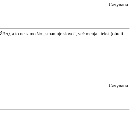
Сачувана
Žika)
, a to ne samo što „smanjuje slovo“, već menja i tekst (obrati
Сачувана