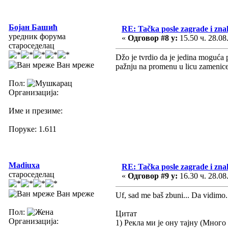
Бојан Башић
RE: Tačka posle zagrade i zn
уредник форума
«
Одговор #8 у:
15.50 ч. 28.08
староседелац
Džo je tvrdio da je jedina moguća 
Ван мреже
pažnju na promenu u licu zamenice
Пол:
Организација:
Име и презиме:
Поруке: 1.611
Madiuxa
RE: Tačka posle zagrade i zn
староседелац
«
Одговор #9 у:
16.30 ч. 28.08
Ван мреже
Uf, sad me baš zbuni... Da vidimo. 
Пол:
Цитат
Организација:
1) Рекла ми је ону тајну (Много