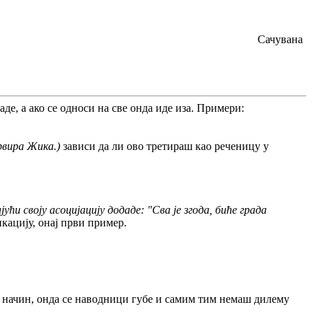
Сачувана
де, а ако се односи на све онда иде иза. Примери:
ервира Жика.)
зависи да ли ово третираш као реченицу у
ћи своју асоцијацију додаде: "Сва је згода, биће града
икацију, онај први пример.
 начин, онда се наводници губе и самим тим немаш дилему