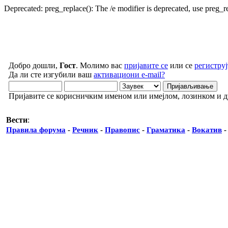
Deprecated: preg_replace(): The /e modifier is deprecated, use preg_
Добро дошли,
Гост
. Молимо вас
пријавите се
или се
региструј
Да ли сте изгубили ваш
активациони e-mail?
Пријавите се корисничким именом или имејлом, лозинком и 
Вести
:
Правила форума
-
Речник
-
Правопис
-
Граматика
-
Вокатив