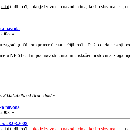
i
citat
tuđih reči, i ako je izdvojena navodnicima, kosim slovima i sl., 
aka navoda
.2008. »
u zagradi (u Olinom primeru) citat nečijih reči... Pa što onda ne stoji 
meru NE STOJI ni pod navodnicima, ni u iskošenim slovima, stoga nije ci
 28.08.2008. од Brunichild
»
aka navoda
.2008. »
ч. 28.08.2008.
i
citat
tuđih reči,
i ako je izdvojena navodnicima, kosim slovima i sl.
, n