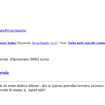
ање
Регистрација
ског језика
(Уредници:
Бојан Башић
,
J o e
) > Тема:
Tačka posle zagrade i znak
 navoda (Прочитано 50962 пута)
navoda
da resim sledecu dilemu - ako se izjavna potvrdna recenica zavrsava z
da ili unutar, tj. ispred njih?