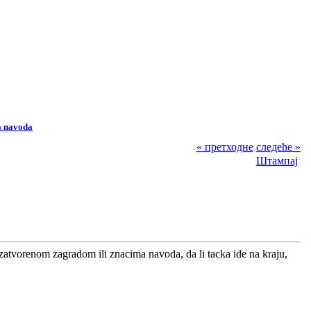
a navoda
« претходне
следеће »
Штампај
atvorenom zagradom ili znacima navoda, da li tacka ide na kraju,