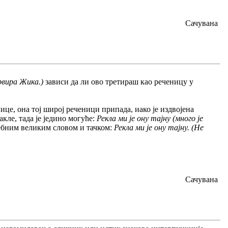
Сачувана
ервира Жика.)
зависи да ли ово третираш као реченицу у
ице, она тој широј реченици припада, иако је издвојена
акле, тада је једино могуће:
Рекла ми је ону тајну (много је
себним великим словом и тачком:
Рекла ми је ону тајну. (Не
Сачувана