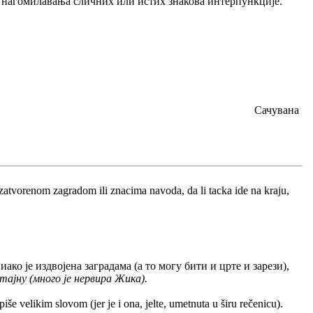
 од нагомилавања сличних или истих знакова интерпункције.
Сачувана
atvorenom zagradom ili znacima navoda, da li tacka ide na kraju,
ко је издвојена заградама (а то могу бити и црте и зарези),
 тајну (много је нервира Жика).
e velikim slovom (jer je i ona, jelte, umetnuta u širu rečenicu).