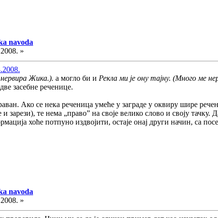
aka navoda
.2008. »
.2008.
 нервира Жика.).
а могло би и
Рекла ми је ону тајну. (Много ме н
 две засебне реченице.
раван. Ако се нека реченица умеће у заграде у оквиру шире речен
 и зарези), те нема „право” на своје велико слово и своју тачку. Д
рмација хоће потпуно издвојити, остаје онај други начин, са по
aka navoda
.2008. »