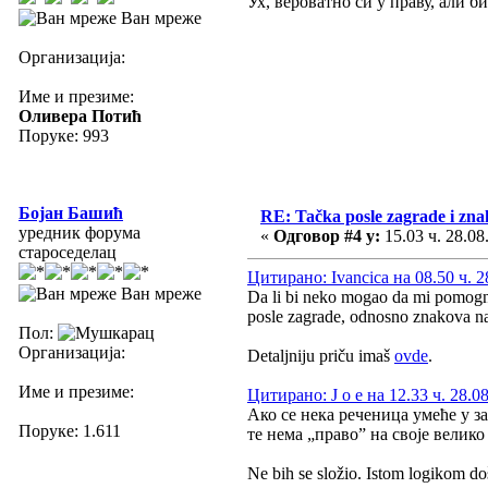
Ух, вероватно си у праву, али 
Ван мреже
Организација:
Име и презиме:
Оливера Потић
Поруке: 993
Бојан Башић
RE: Tačka posle zagrade i zn
уредник форума
«
Одговор #4 у:
15.03 ч. 28.08
староседелац
Цитирано: Ivancica на 08.50 ч. 2
Ван мреже
Da li bi neko mogao da mi pomogne 
posle zagrade, odnosno znakova navo
Пол:
Организација:
Detaljniju priču imaš
ovde
.
Име и презиме:
Цитирано: J o e на 12.33 ч. 28.0
Ако се нека реченица умеће у за
Поруке: 1.611
те нема „право” на своје велико 
Ne bih se složio. Istom logikom doš