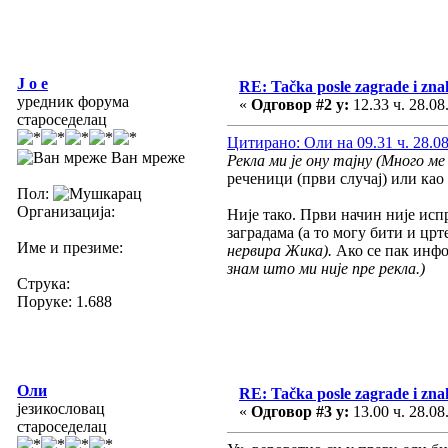
J o e
RE: Tačka posle zagrade i zn
уредник форума
«
Одговор #2 у:
12.33 ч. 28.08
староседелац
Цитирано: Оли на 09.31 ч. 28.08
Ван мреже
Рекла ми је ону тајну (Много ме
реченици (први случај) или као
Пол:
Организација:
Није тако. Први начин није исп
заградама (а то могу бити и црте
Име и презиме:
нервира Жика).
Ако се пак инфо
знам што ми није пре рекла.)
Струка:
Поруке: 1.688
Оли
RE: Tačka posle zagrade i zn
језикословац
«
Одговор #3 у:
13.00 ч. 28.08
староседелац