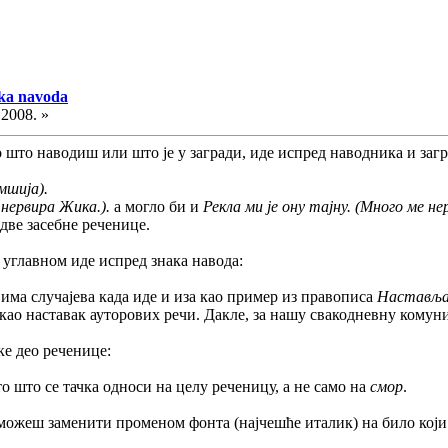
aka navoda
.2008. »
 што наводиш или што је у загради, иде испред наводника и загра
мшија).
 нервира Жика.).
а могло би и
Рекла ми је ону тајну. (Много ме н
 две засебне реченице.
 углавном иде испред знака навода:
има случајева када иде и иза као пример из правописа
Настављају
а као наставак ауторових речи. Дакле, за нашу свакодневну комун
е део реченице:
то што се тачка односи на целу реченицу, а не само на
смор
.
можеш заменити променом фонта (најчешће италик) на било који