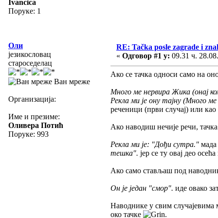
Ivancica
Поруке: 1
Оли
RE: Tačka posle zagrade i zn
језикословац
«
Одговор #1 у:
09.31 ч. 28.08
староседелац
Ако се тачка односи само на оно
Ван мреже
Много ме нервира Жика (онај ко
Организација:
Рекла ми је ону тајну (Много ме
реченици (први случај) или као
Име и презиме:
Оливера Потић
Ако наводиш нечије речи, тачка
Поруке: 993
Рекла ми је: "Дођи сутра."
мада 
тешка".
јер се ту овај део осећ
Ако само стављаш под наводник
Он је један "смор".
иде овако за
Наводнике у свим случајевима 
око тачке
.