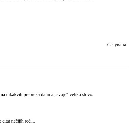
Сачувана
ema nikakvih prepreka da ima „svoje“ veliko slovo.
e citat nečijih reči...