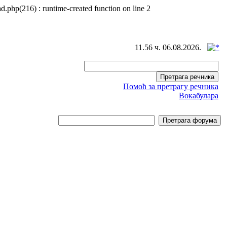
d.php(216) : runtime-created function on line 2
11.56 ч. 06.08.2026.
Помоћ за претрагу речника
Вокабулара