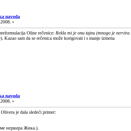
aka navoda
.2008. »
preformulacija Oline rečenice:
Rekla mi je onu tajnu (mnogo je nervira 
). Kazao sam da se rečenica može korigovati i s manje izmena
aka navoda
.2008. »
Olivera je dala sledeći primer:
 ме нервира Жика.).