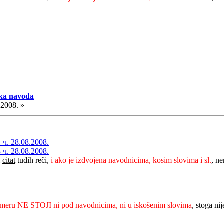
aka navoda
.2008. »
ч. 28.08.2008.
ч. 28.08.2008.
i
citat
tuđih reči,
i ako je izdvojena navodnicima, kosim slovima i sl.
, n
imeru NE STOJI ni pod navodnicima, ni u iskošenim slovima
, stoga nij