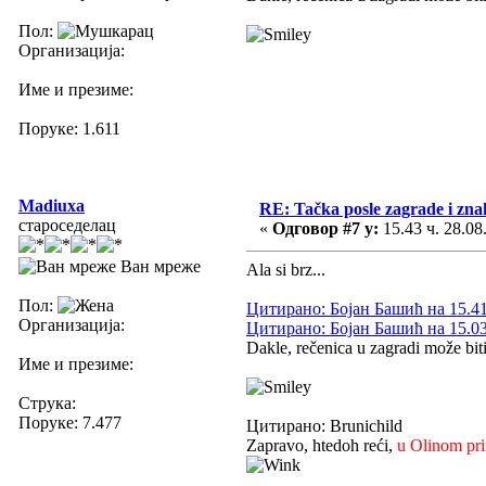
Пол:
Организација:
Име и презиме:
Поруке: 1.611
Madiuxa
RE: Tačka posle zagrade i zn
староседелац
«
Одговор #7 у:
15.43 ч. 28.08
Ван мреже
Ala si brz...
Пол:
Цитирано: Бојан Башић на 15.41 
Организација:
Цитирано: Бојан Башић на 15.03 
Dakle, rečenica u zagradi može bit
Име и презиме:
Струка:
Поруке: 7.477
Цитирано: Brunichild
Zapravo, htedoh reći,
u Olinom pr