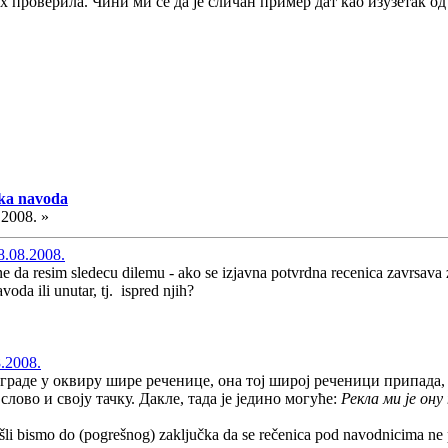
бих проверила. Чини ми се да је сличан пример дат као изузетак
aka navoda
.2008. »
8.08.2008.
da resim sledecu dilemu - ako se izjavna potvrdna recenica zavrsava z
da ili unutar, tj. ispred njih?
8.2008.
граде у оквиру шире реченице, она тој широј реченици припада, иа
слово и своју тачку. Дакле, тада је једино могуће:
Рекла ми је ону
li bismo do (pogrešnog) zaključka da se rečenica pod navodnicima ne piš