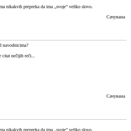
nema nikakvih prepreka da ima „svoje“ veliko slovo.
Сачувана
pod navodnicima?
tat nečijih reči...
Сачувана
ema nikakvih prepreka da ima „svoje“ veliko slovo.