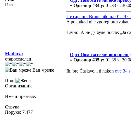
Одг: Помозите ми око прево
Гост
«
Одговор #34 у:
01.33 ч. 30.0
Цитирано: Brunichild на 01.29 ч.
A pokatkad nije zgoreg prezvakati i
Тачно. А не да буде после: „Ја с
Madiuxa
Одг: Помозите ми око прево
староседелац
«
Одговор #35 у:
01.35 ч. 30.0
Ван мреже
Ih, bre Časlave, i ti nakon
ove 34 s
Пол:
Организација:
Име и презиме:
Струка:
Поруке: 7.477