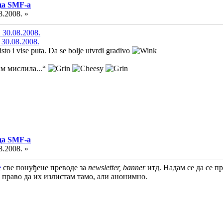
да SMF-a
8.2008. »
 30.08.2008.
 30.08.2008.
sto i vise puta. Da se bolje utvrdi gradivo
ам мислила...“
да SMF-a
8.2008. »
е
све понуђене преводе за
newsletter, banner
итд. Надам се да се пр
и право да их излистам тамо, али анонимно.