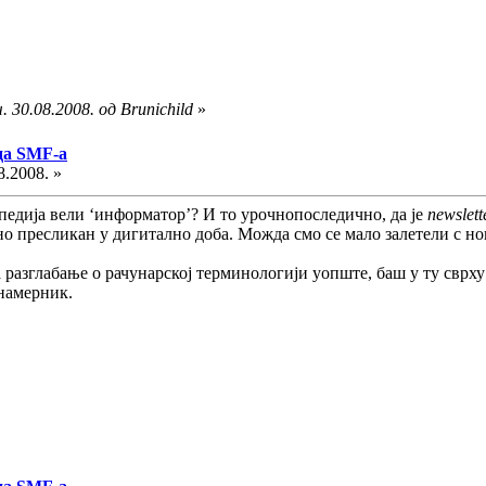
 30.08.2008. од Brunichild
»
да SMF-a
8.2008. »
педија вели ‘информатор’? И то урочнопоследично, да је
newslett
но пресликан у дигитално доба. Можда смо се мало залетели с но
а разглабање о рачунарској терминологији уопште, баш у ту сврх
 намерник.