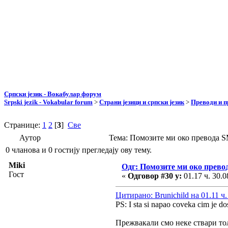
Српски језик - Вокабулар форум
Srpski jezik - Vokabular forum
>
Страни језици и српски језик
>
Преводи и 
Странице:
1
2
[
3
]
Све
Аутор
Тема: Помозите ми око превода 
0 чланова и 0 гостију прегледају ову тему.
Miki
Одг: Помозите ми око прево
Гост
«
Одговор #30 у:
01.17 ч. 30.0
Цитирано: Brunichild на 01.11 ч.
PS: I sta si napao coveka cim je do
Прежвакали смо неке ствари тол