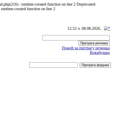
d.php(216) : runtime-created function on line 2 Deprecated:
 runtime-created function on line 2
12.52 ч. 08.08.2026.
Помоћ за претрагу речника
Вокабулара