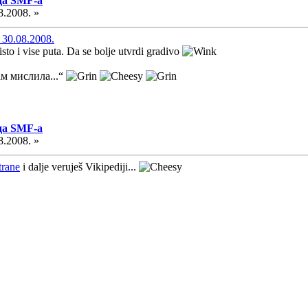
да SMF-a
8.2008. »
 30.08.2008.
sto i vise puta. Da se bolje utvrdi gradivo
ам мислила...“
да SMF-a
8.2008. »
trane
i dalje veruješ Vikipediji...