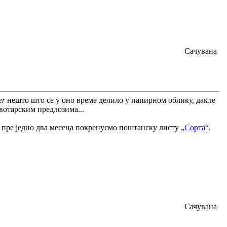
Сачувана
er
нешто што се у оно време делило у папирном облику, дакле
вотарским предлозима...
у пре једно два месеца покренусмо поштанску листу „
Сорта
“.
Сачувана