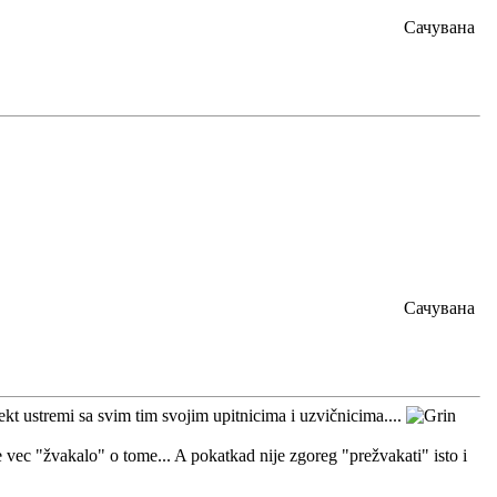
Сачувана
Сачувана
t ustremi sa svim tim svojim upitnicima i uzvičnicima....
se vec "žvakalo" o tome... A pokatkad nije zgoreg "prežvakati" isto i