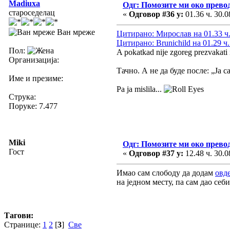
Madiuxa
Одг: Помозите ми око прево
староседелац
«
Одговор #36 у:
01.36 ч. 30.0
Ван мреже
Цитирано: Мирослав на 01.33 ч.
Цитирано: Brunichild на 01.29 ч.
Пол:
A pokatkad nije zgoreg prezvakati i
Организација:
Тачно. А не да буде после: „Ја с
Име и презиме:
Pa ja mislila...
Струка:
Поруке: 7.477
Miki
Одг: Помозите ми око прево
Гост
«
Одговор #37 у:
12.48 ч. 30.0
Имао сам слободу да додам
овд
на једном месту, па сам дао себ
Тагови:
Странице:
1
2
[
3
]
Све