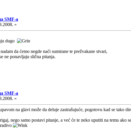
да SMF-a
8.2008. »
raju dugo
 nadam da ćemo negde naći sumirane te prežvakane stvari,
se ne ponavljaju slična pitanja.
да SMF-a
8.2008. »
avom na glavi može da deluje zastrašujuće, pogotovu kad se tako direk
 brigaj, nego samo postavi pitanje, a već će te neko uputiti na temu ako 
 gradivo