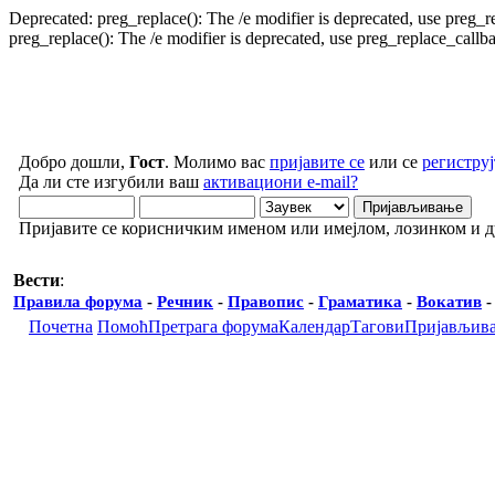
Deprecated: preg_replace(): The /e modifier is deprecated, use preg_
preg_replace(): The /e modifier is deprecated, use preg_replace_call
Добро дошли,
Гост
. Молимо вас
пријавите се
или се
региструј
Да ли сте изгубили ваш
активациони e-mail?
Пријавите се корисничким именом или имејлом, лозинком и 
Вести
:
Правила форума
-
Речник
-
Правопис
-
Граматика
-
Вокатив
Почетна
Помоћ
Претрага форума
Календар
Тагови
Пријављив