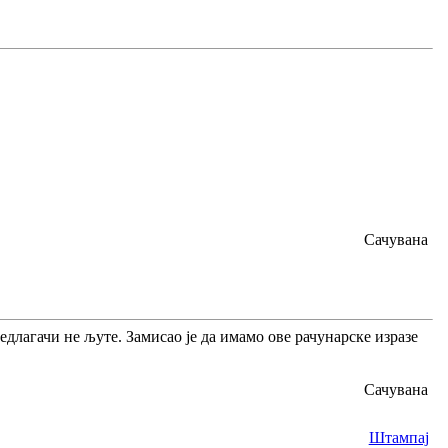
Сачувана
едлагачи не љуте. Замисао је да имамо ове рачунарске изразе
Сачувана
Штампај