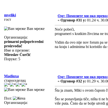
mveliki
Одг: Помозите ми око прево
гост
«
Одговор #31 у:
01.24 ч. 30.0
Ван мреже
Neće pobeći,
programeri s kratkim živcima ne t
Организација:
primarni poljoprivredni
Vidim da ovo nije nov forum pa se
proizvođač
na kraju i adminima bi koristilo da 
Име и презиме:
Miroslav Ćurčić
Поруке: 5
Madiuxa
Одг: Помозите ми око прево
староседелац
«
Одговор #32 у:
01.29 ч. 30.0
Ван мреже
Šta ja znam, Miki s ovom čupom čup
Пол:
Što se ponavljanja tiče, ništa ti ne
Организација:
više puta. Čisto da se bolje utvrdi