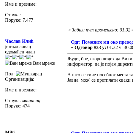
Име и презиме:
Струка:
Поруке: 7.477
«
Задњи пут промењено: 01.32 ч.
Часлав Илић
Одг: Помозите ми око прево
језикословац
«
Одговор #33 у:
01.32 ч. 30.0
одомаћен члан
Људи, бре, скоро видех да Вики
Ван мреже
информатор, па је појам директ
Пол:
А што се тиче посебног места з
Организација:
Јавна, мож' се претплати сваки
Име и презиме:
Струка:
машинац
Поруке: 474
Miki