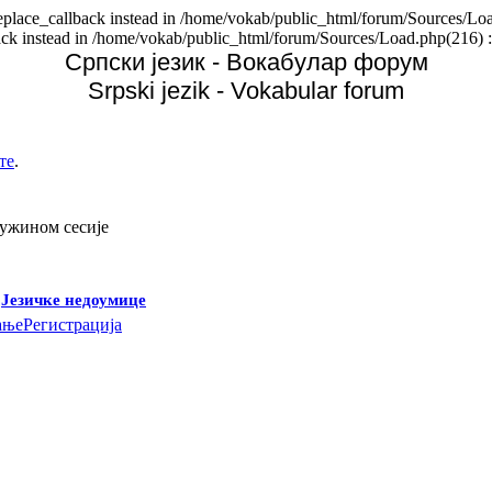
replace_callback instead in /home/vokab/public_html/forum/Sources/Loa
back instead in /home/vokab/public_html/forum/Sources/Load.php(216) :
Српски језик - Вокабулар форум
Srpski jezik - Vokabular forum
те
.
дужином сесије
-
Језичке недоумице
ање
Регистрација