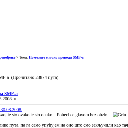
превођење
> Тема:
Помозите ми око превода SMF-a
SMF-a (Прочитано 23874 пута)
да SMF-a
8.2008. »
 30.08.2008.
sao, te sto ovako te sto onako... Pobeci ce glavom bez obzira...
ико пута, па га само упућујем на оно што смо закључили као та