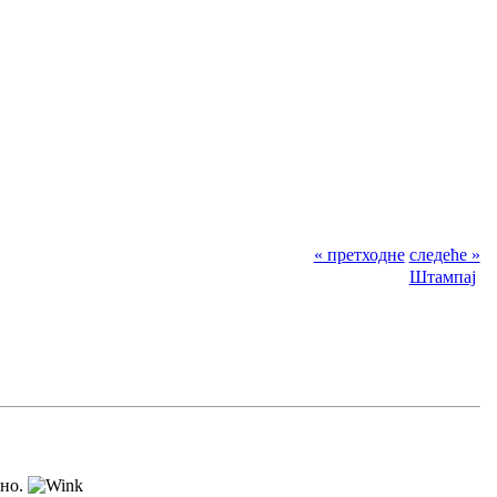
« претходне
следеће »
Штампај
чно.