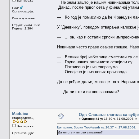
Ван мреже
Не знам зашто је нашим новинарима толик
Данас, после првог сета у финалној утакм
Пол:
Организација:
— Ко год је помислио да ће Французи лако
Име и презиме:
Струка:
Дипл. инж.
У ''Дневнику'', поводом отварања изложбе 
Поруке: 2.364
— ... он, као и остали српски импресионис
Новинари често праве овакве грешке. Нав
— Велики број избеглица сместили су се к
— Група наших алпиниста освојили су...
— Потписано је низ споразума.
— Освојено је низ нових производа.
Да не ређам даље, много је тога. Нарочито
Да ли сте и ви ово запазили?
Maduixa
Одг: Слагање глагола са субј
староседелац
«
Одговор #1 у:
15.39 ч. 31.08.2006. »
Ван мреже
Цитирано: Зоран Ђорђевић на 20.37 ч. 27.08.2006.
Да ли сте и ви ово запазили?
Организација: