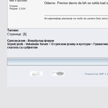
Име и презиме:
Odavno. Previse davno da bih se setila kad s
Струка:
Поруке: 1.014
Ni najtemeljnije planiranje ne može da zameni čistu sreć
Тагови:
Странице: [
1
]
Српски језик - Вокабулар форум
Srpski jezik - Vokabular forum
>
О српском језику и култури
>
Граматика
глагола са субјектом
Powered by SMF 1.