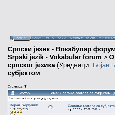
ПОЧЕТНА
ПОМОЋ
ПРЕТРАГА ФОРУМА
КАЛЕНДАР
ТАГОВИ
ПРИЈАВЉИВА
Српски језик - Вокабулар фору
Srpski jezik - Vokabular forum
>
О
српског језика
(Уредници:
Бојан 
субјектом
Странице: [
1
]
Аутор
Тема: Слагање глагола са субјектом (
0 чланова и 1 гост прегледају ову тему.
Зоран Ђорђевић
Слагање глагола са субјект
староседелац
«
у:
20.37 ч. 27.08.2006. »