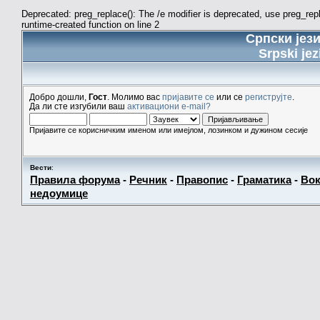
Deprecated: preg_replace(): The /e modifier is deprecated, use preg_re
runtime-created function on line 2
Српски јез
Srpski jez
Добро дошли,
Гост
. Молимо вас
пријавите се
или се
региструјте
.
Да ли сте изгубили ваш
активациони e-mail?
Пријавите се корисничким именом или имејлом, лозинком и дужином сесије
Вести
:
Правила форума
-
Речник
-
Правопис
-
Граматика
-
Вок
недоумице