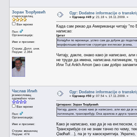
Зоран Ђорђевић
Одг: Dodatne informacije o transkr
староседелац
«
Одговор #49 у:
21.18 ч. 16.11.2009. »
Ван мреже
Када сам рекао да Американци читају "по В
написао:
Пол:
Организација:
Цитат
Копајући по мрежици, успео сам да дођем до податка
Име и презиме:
морфолошко-фонетске структуре енглеског језика,
Струка:
Дипл. инж.
Поруке: 2.364
Читају, дакле, онако како је написано, али
не труде да имена, написана латиницом, тр
Или Tut Ankh Amon (ако сам добро запамтио
Часлав Илић
Одг: Dodatne informacije o transkr
језикословац
«
Одговор #50 у:
07.54 ч. 17.11.2009. »
одомаћен члан
Цитирано: Зоран Ђорђевић
Ван мреже
Читају, дакле, онако како је написано, али као да је
латиницом, транскрибују. Она арапска и друга транскр
Пол:
Организација:
Како је написано, као да је на енглеском, 
Име и презиме:
Транскрибује се не знам тачно по чему, тек
Струка:
машинац
Qadhafi
…), па је ту какоскриптија. Укратко
Поруке: 474