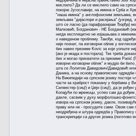
недоречена и нејасна првенствено због кор
мислило? Да ли се мислило само на српска
покојне Југославије, на имена и Срба и Х
"наша имена" у англофонским земљама, вер
земљама "дијаспоре и расејања" (узгред, 
што се ласно (да парафразирам Ђорђа) мо
Малковић, Богданович - НЕ Богдановић (и
нигде експлицитно не изјашњава о именим
о наведеном проблему. Такође, код одређен
није познат, па изговорни облик у енглеск
бих навео презиме Kovic за које уопште ни
(ако је икада и постојала). Тек треба дока
бих и могао прихватити за презиме Panić (
изворни изговорни облик" и мудро би било
шта се Лолитом Давидович/Давидовић или
Даника, а на основу правописних одредби 
На Википедији на српском језику постоји
части за храброст показану у борбама у Ви
Силвестер (сиц!) и Џејн (сиц!), да је рође
Копајући по
мрежици
, успео сам да дођем 
дакле, сасвим у духу морфолошко-фонетске
извора на српском језику, дакле, позивају
праву или не - просудите сами. Овом сам
неодређена и штура одредба у Правопису н
транскрипцији са других језика (поготово е