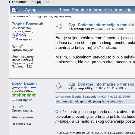
Странице:
1
2
3
[
4
]
Све
Аутор
Тема: Dodatne informacije o transkripc
0 чланова и 5 гостију прегледају ову тему.
Ђорђе Божовић
Одг: Dodatne informacije o transkr
језикословац
«
Одговор #45 у:
02.44 ч. 16.11.2009. »
староседелац
Erat
je valjda prošlo vreme (imperfekt) glagola
Ван мреже
odnosi na ono što je prethodnog trenutka pok
Пол:
staviti „što bi (ovime) bilo“ ili slično.
Организација:
Име и презиме:
Mislim, u bukvalnom prevodu to bi bilo nekak
Đorđe Božović
u akuzativu, bla-bla, pa tako okej, mogao bi u
Струка:
lingvist
Поруке: 4.322
Бојан Башић
Одг: Dodatne informacije o transkr
уредник форума
«
Одговор #46 у:
03.07 ч. 16.11.2009. »
староседелац
Цитирано: Ђорђе Божовић на 02.44 ч. 16.11.2009.
Ван мреже
ovo treće je neki gerundiv prvog lica u akuzativu
Пол:
Организација:
Oblički jeste jednako gerundu u akuzativu, al
bukvalan prevod, glasio bi „što je bilo da bud
Име и презиме:
mnome
), a uz malo stilskog doterivanja postaj
Поруке: 1.611
«
Задњи пут промењено: 03.09 ч. 16.11.2009. од Бо