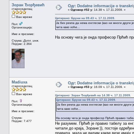
Зоран Ђорђевић
Одг: Dodatne informacije o transkr
староседелац
«
Одговор #52 у:
14.38 ч. 17.11.2009. »
Ван мреже
Цитирано: Бруни на 09.43 ч. 17.11.2009.
Ја бих рекла да нема енглески (као ни многи други 
Пол:
чита како хоће...
Организација:
Име и презиме:
На основу чега је онда професор Прћић пр
Струка:
Дипл. инж.
Поруке: 2.364
Madiuxa
Одг: Dodatne informacije o transkr
староседелац
«
Одговор #53 у:
16.09 ч. 17.11.2009. »
Ван мреже
Цитирано: Зоран Ђорђевић на 14.38 ч. 17.11.2009.
Цитирано: Бруни на 09.43 ч. 17.11.2009.
Пол:
Организација:
Ја бих рекла да нема енглески (као ни многи други 
чита како хоће...
Име и презиме:
Струка:
На основу чега је онда професор Прћић правио табе
Поруке: 7.477
Не разумем. Прћић је правио табелу за енг
читали до краја, Зоране:)), постоје одређе
правила, мада не видим какве везе имају 