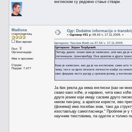
енглеском су редовно стање ствари.
Madiuxa
Одг: Dodatne informacije o transkr
староседелац
«
Одговор #51 у:
09.43 ч. 17.11.2009. »
Ван мреже
Цитирано: Часлав Илић на 07.54 ч. 17.11.2009.
Цитирано: Зоран Ђорђевић
Пол:
Организација:
Читају, дакле, онако како је написано, али као да ј
латиницом, транскрибују. Она арапска и друга транскр
Име и презиме:
Струка:
Како је написано, као да је на енглеском, само што т
Поруке: 7.477
чему, тек и за врло познате личности изађе на некол
овог форума често ругају у српском језику, у енглеск
Ја бих рекла да нема енглески (као ни мн
свако како хоће, и наравно, чита како хоће.
друге језике који имају сасвим друго писм
неком пин-јину, а арапски користи, ево пр
(фонема) има посебан знак, тако да структ
изостављају самогласници." Проблем је у т
научним текстовима, па одатле и толико пи