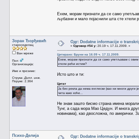
Ехем, морам признати да се само упетљава
љубазни и мало појаснили шта сте хтели 
Зоран Ђорђевић
Одг: Dodatne informacije o transkr
староседелац
«
Одговор #54 у:
20.19 ч. 17.11.2009. »
Ван мреже
Цитирано: Бруни на 16.09 ч. 17.11.2009.
Ехем, морам признати да се само упетљавам с овим 
Пол:
хтели рећи истим?
Организација:
Име и презиме:
Исто што и ти:
Струка:
Дипл. инж.
Поруке: 2.364
Цитат
Ја бих рекла да нема енглески (као ни многи други 
чита како хоће...
Не знам зашто бисмо страна имена морали
Тунг, а сада мора Мао Цедун. И многа дру
новинама), као двосложна, по амерички. З
Психо-Делија
Одг: Dodatne informacije o transkr