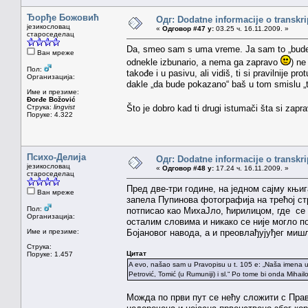
Ђорђе Божовић
Одг: Dodatne informacije o transkr
језикословац
«
Одговор #47 у:
03.25 ч. 16.11.2009. »
староседелац
Da, smeo sam s uma vreme. Ja sam to „bude 
Ван мреже
odnekle izbunario, a nema ga zapravo
) ne
Пол:
takođe i u pasivu, ali vidiš, ti si pravilnije 
Организација:
dakle „da bude pokazano“ baš u tom smislu „t
Име и презиме:
Đorđe Božović
Струка:
lingvist
Što je dobro kad ti drugi istumači šta si zapr
Поруке: 4.322
Психо-Делија
Одг: Dodatne informacije o transkr
језикословац
«
Одговор #48 у:
17.24 ч. 16.11.2009. »
староседелац
Пред две-три године, на једном сајму књи
Ван мреже
запела Пупинова фотографија на трећој с
Пол:
потписао као МихаЈло, ћирилицом, где се 
Организација:
осталим словима и никако се није могло по
Име и презиме:
Бојановог навода, а и преовлађујуђег миш
Струка:
Цитат
Поруке: 1.457
A evo, našao sam u Pravopisu u t. 105 e: „Naša imena u d
Petrović, Tomić (u Rumuniji) i sl.“ Po tome bi onda Mihailo
Можда по први пут се нећу сложити с Пра