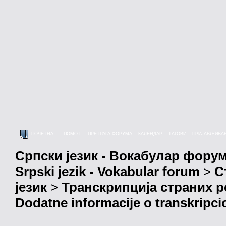
ПОЧЕТНА
ПОМОЋ
ПРЕТРАГА ФОРУМА
КАЛЕНДАР
ТАГОВИ
ПРИЈАВЉИВА
Српски језик - Вокабулар фору
Srpski jezik - Vokabular forum
>
С
језик
>
Транскрипција страних р
Dodatne informacije o transkripci