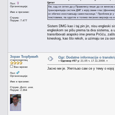
Цитат
Пол:
Организација:
Хм, сад се сетих да у Правопису пише да се кинеска
транскрипција систем ДМГ з којој сваки глас (фонема)
Име и презиме:
се обично изостављају самогласници." Проблем је у т
текстовима, па одатле и толико писаних верзија на е
Струка:
Поруке: 7.477
Sistem DMG kao i taj pin jin, nisu engleski si
engleskom se pišu prema ta dva sistema, a u
transribovati arapsko ime prema Prćiću, zašto
kineskog, kao što rekoh, a uzimaju se za osno
Зоран Ђорђевић
Одг: Dodatne informacije o transkr
староседелац
«
Одговор #57 у:
21.05 ч. 17.11.2009. »
Ван мреже
Јасно ми је. Упетљао сам се у тему о којо
Пол:
Организација:
Име и презиме:
Струка:
Дипл. инж.
Поруке: 2.364