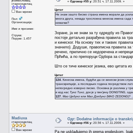
језикословац
«
Одговор #55 у:
20.51 ч. 17.11.2009. »
староседелац
Цитат
Ван мреже
Не знам зашто бисмо страна имена морали да усклађ
многа друга, некада тросложна кинеска имена сада т
Пол:
Организација:
немачки?
Име и презиме:
Зоране, ја не знам за ту одредбу из Право
Струка:
постоје детаљно разрађена правила за тран
Поруке: 1.457
и кинеског. На основу тих и таквих правила
значило). Додуше, правописна правила за 
речено, прилично се недоречена и непрециз
Прћића, а по препоруци Одбора за стандард
Што се тиче кинеског језика, ево цитата и
Цитат
124.
Кинеска имена, будући да се кинески језик слу
транскрипције, а последњих година посредством латин
непосредно изворно писмо. Основна је разлика у трет
и код нас
Тунг Тинг,
док је у пин'јину DONGTING, од
127.
Мао Цедунг
или
Мао Дзедунг
(MAO ZEDONG)? ..
Madiuxa
Одг: Dodatne informacije o transkr
староседелац
«
Одговор #56 у:
20.56 ч. 17.11.2009. »
Ван мреже
Pa ne usklađujemo ih prema engleskom. Ipak n