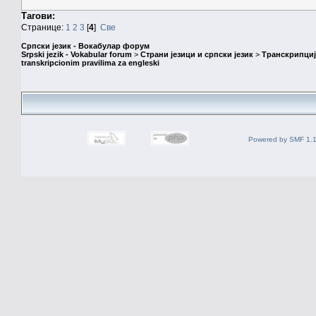
Тагови:
Странице:
1
2
3
[
4
]
Све
Српски језик - Вокабулар форум
Srpski jezik - Vokabular forum
>
Страни језици и српски језик
>
Транскрипциј
transkripcionim pravilima za engleski
Powered by SMF 1.