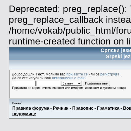
Deprecated: preg_replace(): 
preg_replace_callback instea
/home/vokab/public_html/for
runtime-created function on l
Српски јез
Srpski jez
Добро дошли,
Гост
. Молимо вас
пријавите се
или се
региструјте
.
Да ли сте изгубили ваш
активациони e-mail?
Пријавите се корисничким именом или имејлом, лозинком и дужином сесије
Вести
:
Правила форума
-
Речник
-
Правопис
-
Граматика
-
Вок
недоумице