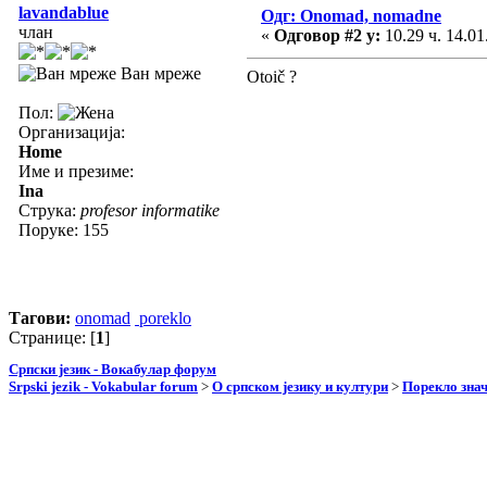
lavandablue
Одг: Onomad, nomadne
члан
«
Одговор #2 у:
10.29 ч. 14.01
Ван мреже
Otoič ?
Пол:
Организација:
Home
Име и презиме:
Ina
Струка:
profesor informatike
Поруке: 155
Тагови:
onomad
poreklo
Странице: [
1
]
Српски језик - Вокабулар форум
Srpski jezik - Vokabular forum
>
О српском језику и култури
>
Порекло зна