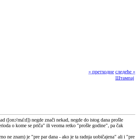
« претходне
следеће »
Штампај
d ([onɔ'ma᷇ːd]) negde znači nekad, negde do istog dana prošle
ioda o kome se priča" ili veoma retko "prošle godine", pa čak
o ne znam) je "pre par dana - ako je ta radnja uobičajena" ali i "pre