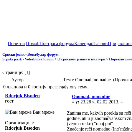
Почетна
Помоћ
Претрага форума
Календар
Тагови
Пријављив
Српски језик - Вокабулар форум
Srpski jezik - Vokabular forum
>
О српском језику и култури
>
Порекло зна
Странице: [
1
]
Аутор
Тема: Onomad, nomadne (Прочита
0 чланова и 0 гостију прегледају ову тему.
Rdorjuk Btsoden
Onomad, nomadne
гост
«
у:
23.26 ч. 02.02.2013. »
Ван мреже
Zanima me, kakvih porekla su reč
godine, ali u južnomačvanskom znač
Организација:
(veoma retko) "onaj put".
Rdorjuk Btsoden
Značenje reči nomadne ([nʊ̆'mǎdne᷇