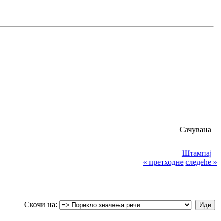
Сачувана
Штампај
« претходне
следеће »
Скочи на: