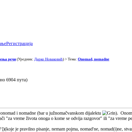
ање
Регистрација
чења речи
(Уредник:
Дарко Новаковић
) > Тема:
Onomad, nomadne
но 6904 пута)
i onomad i nomadne (bar u južnomačvanskom dijalektu
). Onoma
i "za vreme života onoga o kome se odvija razgovor" ili "za vreme per
ˑ])(koje je pravilno pisanje, nemam pojma, nomad'ne, nomad(i)ne, stvarn