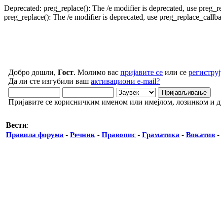
Deprecated: preg_replace(): The /e modifier is deprecated, use preg_
preg_replace(): The /e modifier is deprecated, use preg_replace_call
Добро дошли,
Гост
. Молимо вас
пријавите се
или се
региструј
Да ли сте изгубили ваш
активациони e-mail?
Пријавите се корисничким именом или имејлом, лозинком и 
Вести
:
Правила форума
-
Речник
-
Правопис
-
Граматика
-
Вокатив