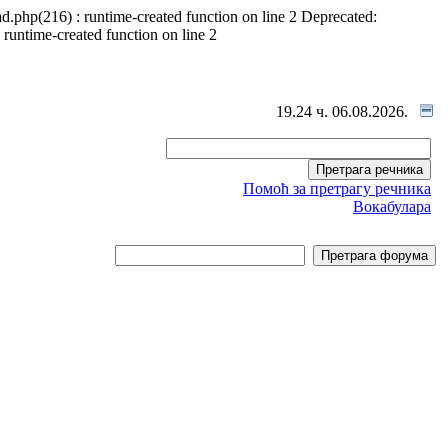
d.php(216) : runtime-created function on line 2 Deprecated:
 runtime-created function on line 2
19.24 ч. 06.08.2026.
Помоћ за претрагу речника
Вокабулара