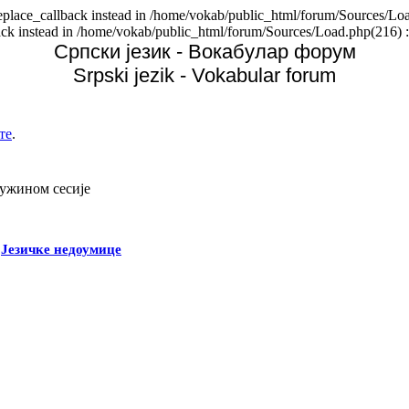
replace_callback instead in /home/vokab/public_html/forum/Sources/Loa
back instead in /home/vokab/public_html/forum/Sources/Load.php(216) :
Српски језик - Вокабулар форум
Srpski jezik - Vokabular forum
те
.
дужином сесије
-
Језичке недоумице