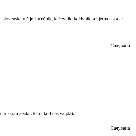
 slovenska reč je kačeŭnik, kačevnik, kočivnik, a i jermenska je
Сачувана
om ruskom jeziku, kao i kod nas valjda).
Сачувана