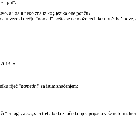
šli put".
vo, ali da li neko zna iz kog jezika one potiču?
aju veze da rečju "nomad" pošto se ne može reći da su reči baš nove, a
.2013. »
iku riječ "
namedni
" sa istim značenjem:
či "prilog", a
razg
. bi trebalo da znači da riječ pripada više neformaln