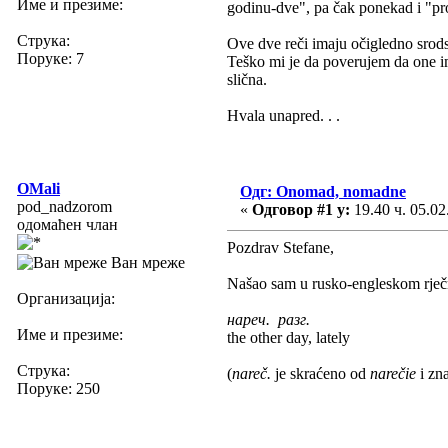
Име и презиме:
godinu-dve", pa čak ponekad i "pro
Струка:
Ove dve reči imaju očigledno srodst
Поруке: 7
Teško mi je da poverujem da one im
slična.
Hvala unapred. . .
OMali
Одг: Onomad, nomadne
pod_nadzorom
«
Одговор #1 у:
19.40 ч. 05.02
одомаћен члан
Pozdrav Stefane,
Ван мреже
Našao sam u rusko-engleskom rječn
Организација:
нареч. разг.
Име и презиме:
the other day, lately
Струка:
(
nareč.
je skraćeno od
narečie
i zna
Поруке: 250