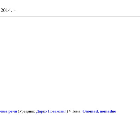
.2014. »
чења речи
(Уредник:
Дарко Новаковић
) > Тема:
Onomad, nomadne