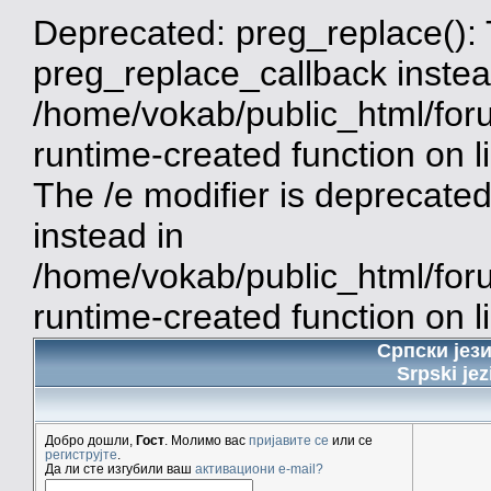
Deprecated: preg_replace(): 
preg_replace_callback instea
/home/vokab/public_html/for
runtime-created function on 
The /e modifier is deprecate
instead in
/home/vokab/public_html/for
runtime-created function on l
Српски јез
Srpski jez
Добро дошли,
Гост
. Молимо вас
пријавите се
или се
региструјте
.
Да ли сте изгубили ваш
активациони e-mail?