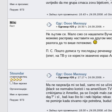
uvrijedio da me grupa crnaca zovu bijelcem, 
Име и презиме:
Поруке: 973
«
Задњи пут промењено: 16.43 ч. 24.09.2008. од St
Miki
Одг: Оооо Милошу
Гост
«
Одговор #25 у:
16.50 ч. 24.09.2008. »
Не љутим се. Мало смо се нашалили Вучено
можемо расправу наставити на другом месту
разлога да то више потежемо.
П. С. Пошто дописа ту последњу реченицу 
(опет, на ТВ-у се користи званично израз
А
Stoundar
Одг: Оооо Милошу
староседелац
«
Одговор #26 у:
17.17 ч. 24.09.2008. »
Ван мреже
Ma ne raspravlja mi se baš, samo mi se učini
(
black
se normalno koristi i na američkom TV-
Организација:
crnkinjama iz Amerike, pa se čovjek malo zam
Име и презиме:
day?“ i sl., baš kao što bi i neki bijelac rek
Поруке: 973
ne pominje kada stvarno nije potrebna, budući
«
Задњи пут промењено: 18.00 ч. 24.09.2008. од St