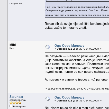
Поруке: 973
Пре неку годину гледах на телевизији неки филм(чић)
Северни пол да упозна свој завичај, бла бла... Елем
црнца, чије име у вокативу преводилац упорно даје 
Rekao bih da ovdje nije politički korektna jed
upitati zašto to moramo znati.
Miki
Одг: Оооо Милошу
Гост
«
Одговор #21 у:
16.29 ч. 24.09.2008. »
Не разумем — малочас рече како „ни Америк
„није политички коректна“?! Ако је неко та
како желе, то ме не занима. Политички нек
неким погрдним именом,
црња, чамуга, чо
подобности, пошто се сви нешто саблажњава
А, поменух и зашто је (вероватно) релева
«
Задњи пут промењено: 16.52 ч. 24.09.2008. од Ми
Stoundar
Одг: Оооо Милошу
староседелац
«
Одговор #22 у:
16.35 ч. 24.09.2008. »
Ван мреже
Ne, nisam rekao da nije u redu riječ
crnac
, v