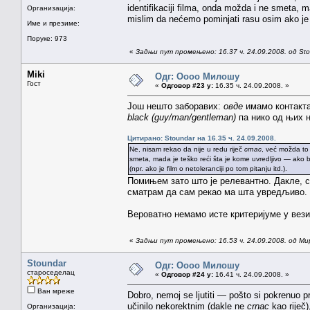
identifikaciji filma, onda možda i ne smeta,
Организација:
mislim da nećemo pominjati rasu osim ako je re
Име и презиме:
Поруке: 973
«
Задњи пут промењено: 16.37 ч. 24.09.2008. од St
Miki
Одг: Оооо Милошу
Гост
«
Одговор #23 у:
16.35 ч. 24.09.2008. »
Још нешто заборавих:
овде
имамо контакта
black (guy/man/gentleman)
па нико од њих н
Цитирано: Stoundar на 16.35 ч. 24.09.2008.
Ne, nisam rekao da nije u redu riječ
crnac
, već možda to
smeta, mada je teško reći šta je kome uvredljivo — ako 
(npr. ako je film o netoleranciji po tom pitanju itd.).
Помињем зато што је релевантно. Дакле, 
сматрам да сам рекао ма шта увредљиво.
Вероватно немамо исте критеријуме у вези
«
Задњи пут промењено: 16.53 ч. 24.09.2008. од Ми
Stoundar
Одг: Оооо Милошу
староседелац
«
Одговор #24 у:
16.41 ч. 24.09.2008. »
Ван мреже
Dobro, nemoj se ljutiti — pošto si pokrenuo 
učinilo nekorektnim (dakle ne
crnac
kao riječ)
Организација: