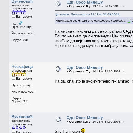
Вученовић
Одг: Оооо Милошу
језикословац
«
Одговор #16 у:
13.47 ч. 24.09.2008. »
староседелац
Цитирано: Мирослав на 11.18 ч. 24.09.2008.
Ван мреже
Извињавам се. Нисам био
политички коректан
.
Пол:
Организација:
_
Па не знам, мислим да само грађани САД м
Име и презиме:
Пошто не знам да ли поменути Џек припада 
Поруке: 889
нагађам да није можда у томе ствар, можда
коректност, подразумева и забрану палата
Нескафица
Одг: Оооо Милошу
староседелац
«
Одговор #17 у:
14.43 ч. 24.09.2008. »
Ван мреже
Pa da, onaj što je svojevremeno reklamirao "M
Организација:
Име и презиме:
Струка:
Поруке: 731
Вученовић
Одг: Оооо Милошу
језикословац
«
Одговор #18 у:
14.52 ч. 24.09.2008. »
староседелац
Stiv Hanington
Ван мреже