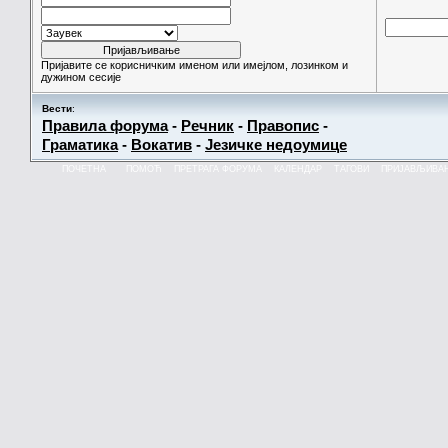
Пријавите се корисничким именом или имејлом, лозинком и
дужином сесије
Вести
:
Правила форума
-
Речник
-
Правопис
-
Граматика
-
Вокатив
-
Језичке недоумице
ПОЧЕТНА
ПОМОЋ
ПРЕТРАГА ФОРУМА
КАЛЕНДАР
ТАГОВИ
ПРИЈАВЉИВА