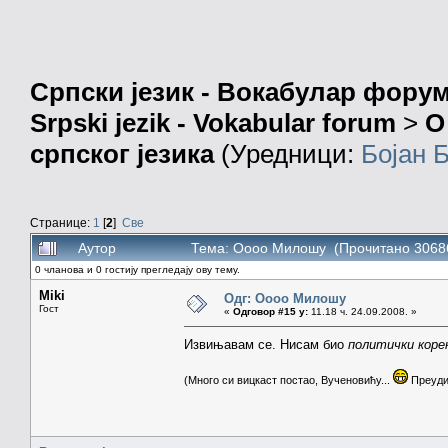
Српски језик - Вокабулар фору
Srpski jezik - Vokabular forum
>
О
српског језика
(Уредници:
Бојан 
Странице:
1
[
2
]
Све
Аутор
Тема: Оооо Милошу (Прочитано 30686
0 чланова и 0 гостију прегледају ову тему.
Miki
Одг: Оооо Милошу
Гост
«
Одговор #15 у:
11.18 ч. 24.09.2008. »
Извињавам се. Нисам био
политички коре
(Много си вицкаст постао, Вученовићу...
Преудиц