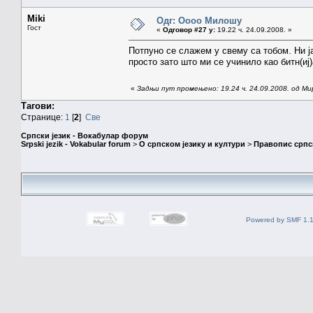
Miki
Одг: Оооо Милошу
Гост
«
Одговор #27 у:
19.22 ч. 24.09.2008. »
Потпуно се слажем у свему са тобом. Ни ј
просто зато што ми се учинило као битн(иј
«
Задњи пут промењено: 19.24 ч. 24.09.2008. од Ми
Тагови:
Странице:
1
[
2
]
Све
Српски језик - Вокабулар форум
Srpski jezik - Vokabular forum
>
О српском језику и култури
>
Правопис српск
Powered by SMF 1.