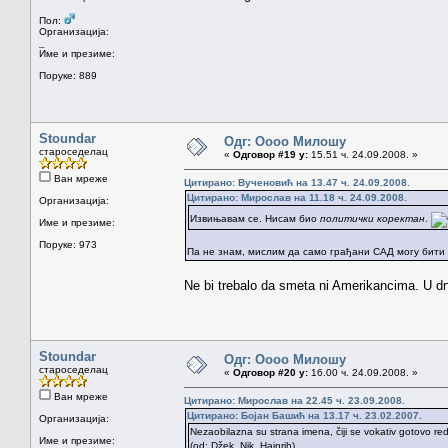
Пол:
Организација:
_
Име и презиме:
Поруке: 889
Stoundar
Одг: Оооо Милошу
староседелац
«
Одговор #19 у:
15.51 ч. 24.09.2008. »
Ван мреже
Цитирано: Вученовић на 13.47 ч. 24.09.2008.
Цитирано: Мирослав на 11.18 ч. 24.09.2008.
Организација:
Извињавам се. Нисам био
политички коректан
.
Име и презиме:
Поруке: 973
Па не знам, мислим да само грађани САД могу бити 
Ne bi trebalo da smeta ni Amerikancima. U
Stoundar
Одг: Оооо Милошу
староседелац
«
Одговор #20 у:
16.00 ч. 24.09.2008. »
Ван мреже
Цитирано: Мирослав на 22.45 ч. 23.09.2008.
Цитирано: Бојан Башић на 13.17 ч. 23.02.2007.
Организација:
Nezaobilazna su strana imena, čiji se vokativ gotovo r
Име и презиме:
(od: Džek, Nik, Hajnrih).