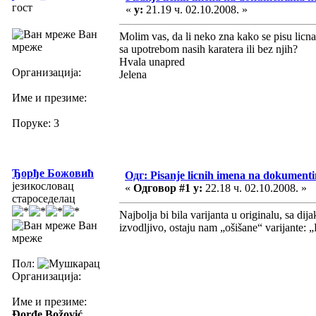
гост
«
у:
21.19 ч. 02.10.2008. »
Ван
Molim vas, da li neko zna kako se pisu licna
мреже
sa upotrebom nasih karatera ili bez njih?
Hvala unapred
Организација:
Jelena
Име и презиме:
Поруке: 3
Ђорђе Божовић
Одг: Pisanje licnih imena na dokument
језикословац
«
Одговор #1 у:
22.18 ч. 02.10.2008. »
староседелац
Najbolja bi bila varijanta u originalu, sa d
Ван
izvodljivo, ostaju nam „ošišane“ varijante:
мреже
Пол:
Организација:
Име и презиме:
Đorđe Božović