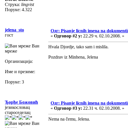
Струка:
lingvist
Поруке: 4.322
jelena_sto
Одг: Pisanje licnih imena na dokument
гост
«
Одговор #2 у:
22.29 ч. 02.10.2008. »
Ван
Hvala Djordje, tako sam i mislila.
мреже
Pozdrav iz Minhena, Jelena
Организација:
Име и презиме:
Поруке: 3
Ђорђе Божовић
Одг: Pisanje licnih imena na dokument
језикословац
«
Одговор #3 у:
22.31 ч. 02.10.2008. »
староседелац
Nema na čemu, Jelena.
Ван