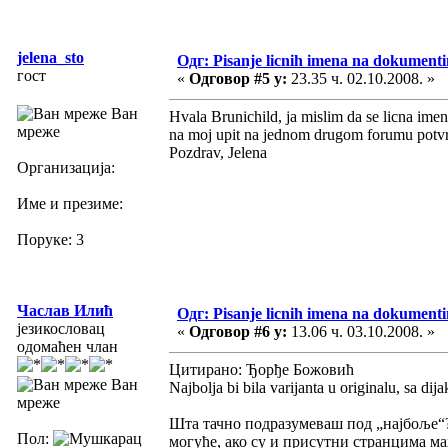
jelena_sto
Одг: Pisanje licnih imena na dokument
гост
«
Одговор #5 у:
23.35 ч. 02.10.2008. »
Ван
Hvala Brunichild, ja mislim da se licna imen
мреже
na moj upit na jednom drugom forumu potvrd
Pozdrav, Jelena
Организација:
Име и презиме:
Поруке: 3
Часлав Илић
Одг: Pisanje licnih imena na dokument
језикословац
«
Одговор #6 у:
13.06 ч. 03.10.2008. »
одомаћен члан
Цитирано: Ђорђе Божовић
Ван
Najbolja bi bila varijanta u originalu, sa di
мреже
Шта тачно подразумеваш под „најбоље“? Ј
Пол:
могуће, ако су и присутни странцима м