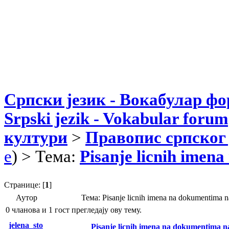
Српски језик - Вокабулар ф
Srpski jezik - Vokabular forum
култури
>
Правопис српског 
e
) > Тема:
Pisanje licnih imen
Странице: [
1
]
Аутор
Тема: Pisanje licnih imena na dokumentima 
0 чланова и 1 гост прегледају ову тему.
jelena_sto
Pisanje licnih imena na dokumentima n