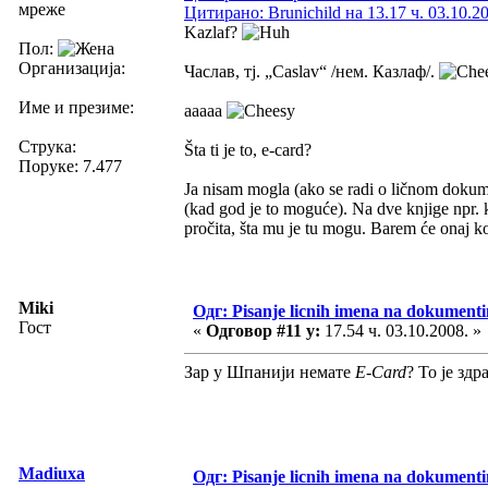
мреже
Цитирано: Brunichild на 13.17 ч. 03.10.2
Kazlaf?
Пол:
Организација:
Часлав, тј. „Caslav“ /нем. Казлаф/.
Име и презиме:
ааааа
Струка:
Šta ti je to, e-card?
Поруке: 7.477
Ja nisam mogla (ako se radi o ličnom dokume
(kad god je to moguće). Na dve knjige npr. k
pročita, šta mu je tu mogu. Barem će onaj koj
Miki
Одг: Pisanje licnih imena na dokument
Гост
«
Одговор #11 у:
17.54 ч. 03.10.2008. »
Зар у Шпанији немате
E-Card
? То је зд
Madiuxa
Одг: Pisanje licnih imena na dokument