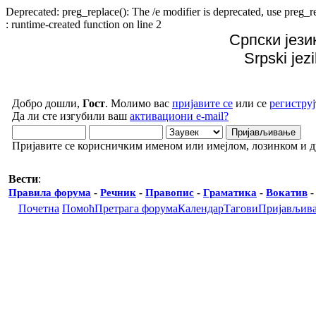
Deprecated: preg_replace(): The /e modifier is deprecated, use preg
: runtime-created function on line 2
Српски јези
Srpski jez
Добро дошли,
Гост
. Молимо вас
пријавите се
или се
региструј
Да ли сте изгубили ваш
активациони e-mail?
Пријавите се корисничким именом или имејлом, лозинком и 
Вести
:
Правила форума
-
Речник
-
Правопис
-
Граматика
-
Вокатив
Почетна
Помоћ
Претрага форума
Календар
Тагови
Пријављив