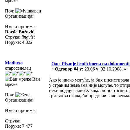
мреже
Пол:
Организација:
Име и презиме:
Đorđe Božović
Струка:
lingvist
Поруке: 4.322
Madiuxa
Одг: Pisanje licnih imena na dokument
староседелац
«
Одговор #4 у:
23.06 ч. 02.10.2008. »
Ван
Ако је икако могуће, ја бих инсистирала
мреже
у страним земљама није могуће, то отпри
неки додају слово Х како би постигли 
Пол:
три таква слова, би представљало веома 
Организација:
Име и презиме:
Струка:
Поруке: 7.477