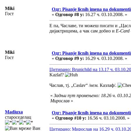
Miki
Одг: Pisanje licnih imena na dokument
Гост
«
Одговор #8 у:
16.27 ч. 03.10.2008. »
Е па, Чаславе, ти можеш писати и „Цасл
дијактрицима, а чак сам добио и
E-Card
Miki
Одг: Pisanje licnih imena na dokument
Гост
«
Одговор #9 у:
16.29 ч. 03.10.2008. »
Цитирано: Brunichild на 13.17 ч. 03.10.2
Kazlaf?
Часлав, тј. „Caslav“ /
нем.
Казлаф/.
«
Задњи пут промењено: 18.26 ч. 03.10.2
Мирослав
»
Madiuxa
Одг: Pisanje licnih imena na dokument
староседелац
«
Одговор #10 у:
16.56 ч. 03.10.2008. »
Ван
Цитирано: Мирослав на 16.29 ч. 03.10.2