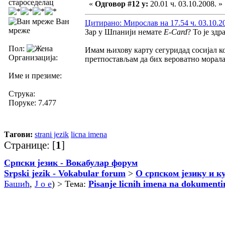
староседелац
«
Одговор #12 у:
20.01 ч. 03.10.2008. »
Ван
Цитирано: Мирослав на 17.54 ч. 03.10.2
мреже
Зар у Шпанији немате
E-Card
? То је зд
Пол:
Имам њихову карту сегуридад сосијал коју
Организација:
претпостављам да бих вероватно морала 
Име и презиме:
Струка:
Поруке: 7.477
Тагови:
strani jezik
licna imena
Странице: [
1
]
Српски језик - Вокабулар форум
Srpski jezik - Vokabular forum
>
О српском језику и к
Башић
,
J o e
) > Тема:
Pisanje licnih imena na dokument