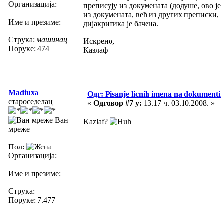
Организација:
преписују из докумената (додуше, ово је
из докумената, већ из других преписки,
Име и презиме:
дијакритика је бачена.
Струка:
машинац
Искрено,
Поруке: 474
Казлаф
Madiuxa
Одг: Pisanje licnih imena na dokument
староседелац
«
Одговор #7 у:
13.17 ч. 03.10.2008. »
Ван
Kazlaf?
мреже
Пол:
Организација:
Име и презиме:
Струка:
Поруке: 7.477