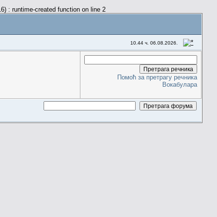
) : runtime-created function on line 2
10.44 ч. 06.08.2026.
Помоћ за претрагу речника
Вокабулара