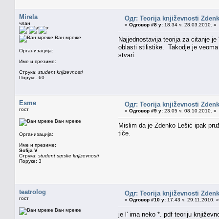
Mirela
Одг: Teorija književnosti Zden
члан
«
Одговор #8 у:
18.34 ч. 28.03.2010. »
Ван мреже
Najjednostavija teorija za citanje 
oblasti stilistike. Takodje je veom
Организација:
stvari.
Име и презиме:
Струка:
student knjizevnosti
Поруке: 60
Esme
Одг: Teorija književnosti Zden
гост
«
Одговор #9 у:
23.05 ч. 08.10.2010. »
Ван мреже
Mislim da je Zdenko Lešić ipak pruži
tiče.
Организација:
Име и презиме:
Sofija V
Струка:
student srpske knjizevnosti
Поруке: 3
teatrolog
Одг: Teorija književnosti Zden
гост
«
Одговор #10 у:
17.43 ч. 29.11.2010. »
Ван мреже
je l' ima neko *. pdf teoriju knjiže