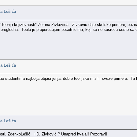
ka Lešića
je "Teorija knjizevnosti" Zorana Zivkovica. Zivkovic daje skolske primere, poz
a pregledna. Toplo je preporucujem pocetnicima, koji se ne susrecu cesto sa o
ka Lešića
o studentima najbolja objašnjenja, dobre teorijske misli i sveže primere. Ta knj
ka Lešića
vnosti, ZdenkoLešić il' D. Živković ? Unapred hvala!! Pozdrav!!