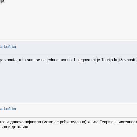
lja.
ka Lešića
a zanata, u to sam se ne jednom uverio. I njegova mi je Teorija književnosti
ka Lešića
истог издавача појавила (може се рећи недавно) књига Теорије књижевност
ељна и детаљна.