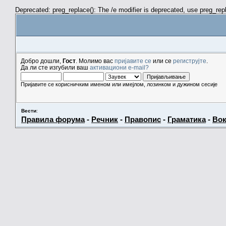
Deprecated: preg_replace(): The /e modifier is deprecated, use preg_re
Добро дошли,
Гост
. Молимо вас
пријавите се
или се
региструјте
.
Да ли сте изгубили ваш
активациони e-mail?
Пријавите се корисничким именом или имејлом, лозинком и дужином сесије
Вести
:
Правила форума
-
Речник
-
Правопис
-
Граматика
-
Вок