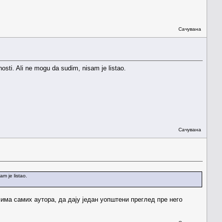
Сачувана
evnosti. Ali ne mogu da sudim, nisam je listao.
Сачувана
am je listao.
чима самих аутора, да дају један уопштени преглед пре него