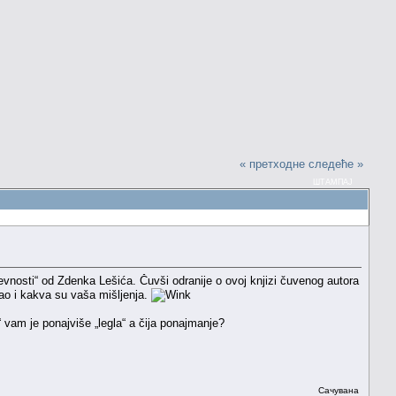
« претходне
следеће »
ШТАМПАЈ
vnosti“ od Zdenka Lešića. Čuvši odranije o ovoj knjizi čuvenog autora
tao i kakva su vaša mišljenja.
i“ vam je ponajviše „legla“ a čija ponajmanje?
Сачувана