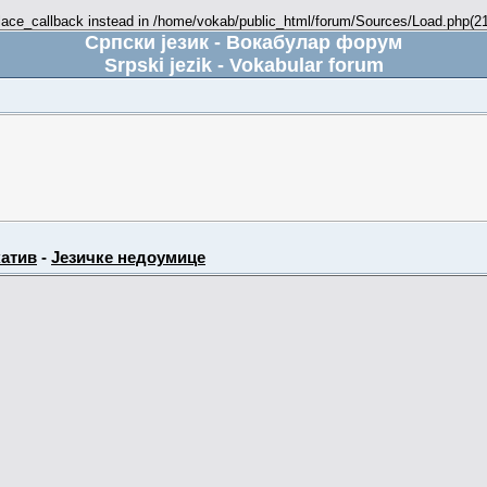
place_callback instead in /home/vokab/public_html/forum/Sources/Load.php(216
Српски језик - Вокабулар форум
Srpski jezik - Vokabular forum
атив
-
Језичке недоумице