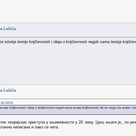
ka Lešića
iše istorija teorije književnosti i ideja o književnosti negoli sama teorija knjiž
ka Lešića
.02.2010.
ja teorije književnosti i ideja o književnosti negoli sama teorija književnosti. Ali ne mogu da sudim, nis
итих теоријских приступа у књижевности у 20. веку. Циљ књиге је,, по ре
упачно написана и лако се чита.