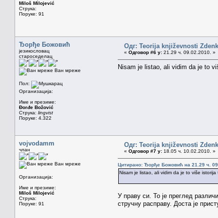
Miloš Milojević
Струка:
Поруке: 91
Ђорђе Божовић
Одг: Teorija književnosti Zden
језикословац
«
Одговор #6 у:
21.29 ч. 09.02.2010. »
староседелац
Nisam je listao, ali vidim da je to v
Ван мреже
Пол:
Организација:
Име и презиме:
Đorđe Božović
Струка:
lingvist
Поруке: 4.322
vojvodamm
Одг: Teorija književnosti Zden
члан
«
Одговор #7 у:
18.05 ч. 10.02.2010. »
Ван мреже
Цитирано: Ђорђе Божовић на 21.29 ч. 09
Nisam je listao, ali vidim da je to više istori
Организација:
Име и презиме:
Miloš Milojević
У праву си. То је преглед различ
Струка:
стручну расправу. Доста је прист
Поруке: 91