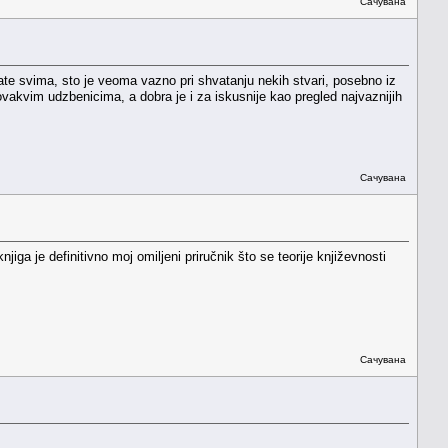
Сачувана
nate svima, sto je veoma vazno pri shvatanju nekih stvari, posebno iz
vakvim udzbenicima, a dobra je i za iskusnije kao pregled najvaznijih
Сачувана
iga je definitivno moj omiljeni priručnik što se teorije književnosti
Сачувана