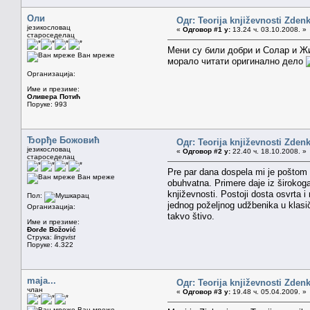
Оли
Одг: Teorija književnosti Zden
језикословац
«
Одговор #1 у:
13.24 ч. 03.10.2008. »
староседелац
Мени су били добри и Солар и Жи
Ван мреже
морало читати оригинално дело
Организација:
Име и презиме:
Оливера Потић
Поруке: 993
Ђорђе Божовић
Одг: Teorija književnosti Zden
језикословац
«
Одговор #2 у:
22.40 ч. 18.10.2008. »
староседелац
Pre par dana dospela mi je poštom L
Ван мреже
obuhvatna. Primere daje iz širokoga
književnosti. Postoji dosta osvrta i
Пол:
jednog poželjnog udžbenika u klasič
Организација:
takvo štivo.
Име и презиме:
Đorđe Božović
Струка:
lingvist
Поруке: 4.322
maja...
Одг: Teorija književnosti Zden
члан
«
Одговор #3 у:
19.48 ч. 05.04.2009. »
Ван мреже