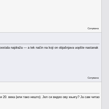
Сачувана
 postala najdraža — a tek način na koji on objašnjava uopšte nastanak
Сачувана
и 20. века (или тако нешто). Јел си видео ову књигу? Ја сам читао