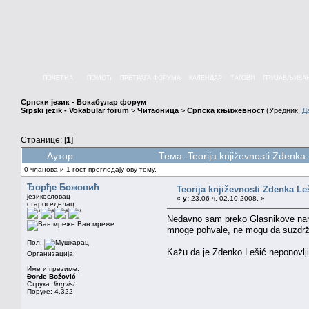
ПОЧЕТНА
ПОМОЋ
ПРЕТРАГА ФОРУМА
КАЛЕНДАР
ТАГОВИ
ПРИЈАВЉИВА
Српски језик - Вокабулар форум
Srpski jezik - Vokabular forum
>
Читаоница
>
Српска књижевност
(Уредник:
Д
Странице: [
1
]
Аутор
Тема: Teorija književnosti Zdenk
0 чланова и 1 гост прегледају ову тему.
Ђорђе Божовић
Teorija književnosti Zdenka Le
језикословац
«
у:
23.06 ч. 02.10.2008. »
староседелац
Nedavno sam preko Glasnikove narud
Ван мреже
mnoge pohvale, ne mogu da suzdržim
Пол:
Kažu da je Zdenko Lešić neponovljivi
Организација:
Име и презиме:
Đorđe Božović
Струка:
lingvist
Поруке: 4.322