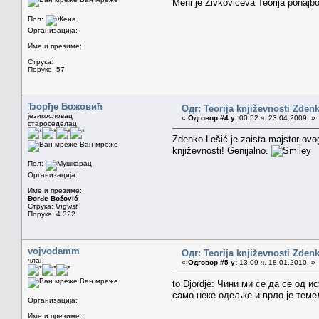
Meni je Zivkoviceva Teorija ponajbo
Пол:
Организација:
Име и презиме:
Струка:
Поруке: 57
Ђорђе Божовић
Одг: Teorija književnosti Zden
језикословац
«
Одговор #4 у:
00.52 ч. 23.04.2009. »
староседелац
Zdenko Lešić je zaista majstor ovog
Ван мреже
književnosti! Genijalno.
Пол:
Организација:
Име и презиме:
Đorđe Božović
Струка:
lingvist
Поруке: 4.322
vojvodamm
Одг: Teorija književnosti Zden
члан
«
Одговор #5 у:
13.09 ч. 18.01.2010. »
Ван мреже
to Djordje: Чини ми се да се од 
само неке одељке и врло је тем
Организација:
Име и презиме: