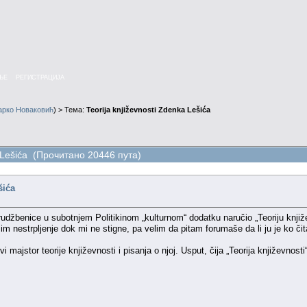
ЊЕ
РЕГИСТРАЦИЈА
арко Новаковић
) > Тема:
Teorija književnosti Zdenka Lešića
a Lešića (Прочитано 20446 пута)
šića
žbenice u subotnjem Politikinom „kulturnom“ dodatku naručio „Teoriju knjiže
 nestrpljenje dok mi ne stigne, pa velim da pitam forumaše da li ju je ko či
 majstor teorije književnosti i pisanja o njoj. Usput, čija „Teorija književnost