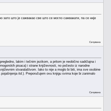
 зато што је сажвакао све што се могло сажвакати, па се није
Сачувана
pregledno, lakim i tečnim jezikom, a pritom je neobično sadržajna i
rnogorskih pisaca) i strane književnosti, no počesto iz narodne
 književnim stvaralaštvom. Iako to nije a moglo bi biti, ima sve osobine
 pojašnjenja itd.). Preporučujem ovu knjigu svima koje bi zanimalo
Сачувана