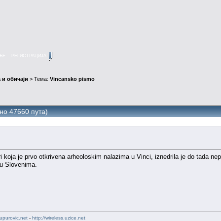
ЊЕ
РЕГИСТРАЦИЈА
 и обичаји
> Тема:
Vincansko pismo
но 47660 пута)
 koja je prvo otkrivena arheoloskim nalazima u Vinci, iznedrila je do tada 
ju Slovenima.
upurovic.net
-
http://wireless.uzice.net