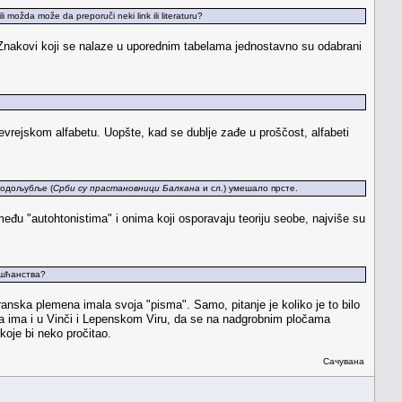
 možda može da preporuči neki link ili literaturu?
. Znakovi koji se nalaze u uporednim tabelama jednostavno su odabrani
 jevrejskom alfabetu. Uopšte, kad se dublje zađe u proščost, alfabeti
 родољубље (
Срби су прастановници Балкана
и сл.) умешало прсте.
eđu "autohtonistima" i onima koji osporavaju teoriju seobe, najviše su
ришћанства?
nska plemena imala svoja "pisma". Samo, pitanje je koliko je to bilo
va ima i u Vinči i Lepenskom Viru, da se na nadgrobnim pločama
 koje bi neko pročitao.
Сачувана