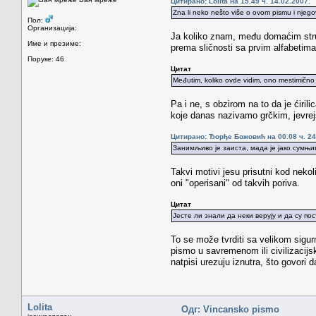
Цитирано: Lolita на 15.49 ч. 14.02.2007.
Zna li neko nešto više o ovom pismu i njegov
Пол:
Организација:
Ja koliko znam, među domaćim struč
Име и презиме:
prema sličnosti sa prvim alfabetima
Поруке: 46
Цитат
Međutim, koliko ovde vidim, ono mestimično zai
Pa i ne, s obzirom na to da je ćiril
koje danas nazivamo grčkim, jevrejs
Цитирано: Ђорђе Божовић на 00.08 ч. 24
Занимљиво је заиста, мада је јако сумњ
Takvi motivi jesu prisutni kod neko
oni "operisani" od takvih poriva.
Цитат
Јесте ли знали да неки верују и да су п
To se može tvrditi sa velikom sigu
pismo u savremenom ili civilizacij
natpisi urezuju iznutra, što govori d
Lolita
Одг: Vincansko pismo