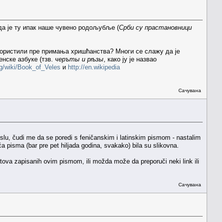
да је ту ипак наше чувено родољубље (
Срби су прастановници
и користили пре примања хришћанства? Многи се слажу да је
енске азбуке (тзв.
черъты и рѣзы
, како ју је назвао
org/wiki/Book_of_Veles
и
http://en.wikipedia
Сачувана
islu, čudi me da se poredi s feničanskim i latinskim pismom - nastalim
a pisma (bar pre pet hiljada godina, svakako) bila su slikovna.
tova zapisanih ovim pismom, ili možda može da preporuči neki link ili
Сачувана