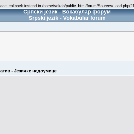
place_callback instead in /home/vokab/public_html/forum/Sources/Load.php(216
Српски језик - Вокабулар форум
Srpski jezik - Vokabular forum
атив
-
Језичке недоумице