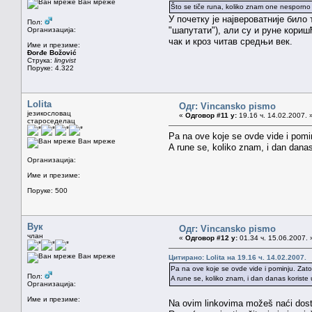
Ван мреже
Što se tiče runa, koliko znam one nesporno p
У почетку је највероватније било
Пол:
"шапутати"), али су и руне кориш
Организација:
чак и кроз читав средњи век.
Име и презиме:
Đorđe Božović
Струка:
lingvist
Поруке: 4.322
Lolita
Одг: Vincansko pismo
језикословац
«
Одговор #11 у:
19.16 ч. 14.02.2007. 
староседелац
Pa na ove koje se ovde vide i pominj
Ван мреже
A rune se, koliko znam, i dan dana
Организација:
Име и презиме:
Поруке: 500
Вук
Одг: Vincansko pismo
члан
«
Одговор #12 у:
01.34 ч. 15.06.2007. 
Ван мреже
Цитирано: Lolita на 19.16 ч. 14.02.2007.
Pa na ove koje se ovde vide i pominju. Zato s
Пол:
A rune se, koliko znam, i dan danas koriste
Организација:
Име и презиме:
Na ovim linkovima možeš naći dosta