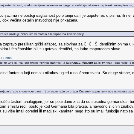
oj autentičnosti, o informacijama vezanim za njega, o sadržaju tekstova zapisanih ovim pismom, ili
njacima ne postoji saglasnost po pitanju da li je uopšte reč o pismu, ili ne
, dok većina ostalih (navodno) nije prikazana.
sta nalikuje ćirilici, što bi morala biti frapantna koincidencija.
ica zapravo preslikan grčki alfabet, sa slovima za C, Č i Š identičnim onima u
kim i feničanskim bili su gotovo identični, sa istim rasporedom slova.
.12.2006.
иво то што винчанско писмо толико наличи на ћирилицу. Мислим да је ту ипак наше чувено
licine fantasta koji nemaju nikakav ugled u naučnom svetu. Sa druge strane, m
остојале старе словенске руне, тј. знакови које су стари Словени користили пре примања х
rnošću čistom analogijom, jer se pouzdano zna da su susedna germanska i tura
skom smislu reči, pošto je kod Germana bila praksa, a navodno sličnih znako
a su više imali obredni ili magijski karakter, nego što su imali funkciju natpisa