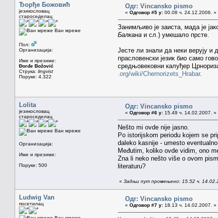
Ђорђе Божовић
Одг: Vincansko pismo
језикословац
«
Одговор #5 у:
00.08 ч. 24.12.2006. »
староседелац
Занимљиво је заиста, мада је ја
Ван мреже
Балкана
и сл.) умешало прсте.
Пол:
Јесте ли знали да неки верују и 
Организација:
прасловенски језик био само гово
Име и презиме:
средњовековни калуђер Црнориза
Đorđe Božović
Струка:
lingvist
.org/wiki/Chernorizets_Hrabar
.
Поруке: 4.322
Lolita
Одг: Vincansko pismo
језикословац
«
Одговор #6 у:
15.49 ч. 14.02.2007. »
староседелац
Nešto mi ovde nije jasno.
Ван мреже
Po istorijskom periodu kojem se pri
daleko kasnije - umesto eventualno 
Организација:
Međutim, koliko ovde vidim, ono mest
Име и презиме:
Zna li neko nešto više o ovom pismu
Поруке: 500
literaturu?
«
Задњи пут промењено: 15.52 ч. 14.02.2
Ludwig Van
Одг: Vincansko pismo
посетилац
«
Одговор #7 у:
18.13 ч. 14.02.2007. »
Ван мреже