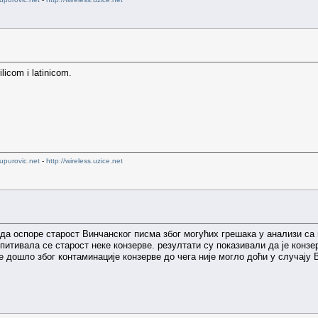
licom i latinicom.
upurovic.net
-
http://wireless.uzice.net
да оспоре старост Винчанског писма због могућих грешака у анализи са
итивала се старост неке конзерве. резултати су показивали да је конзе
е дошло због контаминације конзерве до чега није могло доћи у случају 