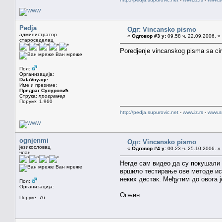
Pedja
Одг: Vincansko pismo
администратор
«
Одговор #3 у:
09.58 ч. 22.09.2006. »
староседелац
Poredjenje vincanskog pisma sa ciri
Ван мреже
Пол:
Организација:
DataVoyage
Име и презиме:
Предраг Супуровић
Струка:
програмер
Поруке: 1.960
http://pedja.supurovic.net
-
www.iz.rs
-
www.s
ognjenmi
Одг: Vincansko pismo
језикословац
«
Одговор #4 у:
00.23 ч. 25.10.2006. »
члан
Негде сам видео да су покушали 
Ван мреже
вршило тестирање ове методе исп
неких дестак. Међутим до овога ј
Пол:
Организација:
Огњен
Поруке: 76