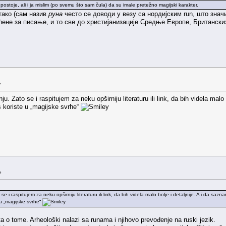
ostoje, ali i ja mislim (po svemu što sam čula) da su imale pretežno magijski karakter.
 тако (сам назив
руна
често се доводи у везу са нордијским run, што знач
ћене за писање, и то све до христијанизације Средње Европе, Британски
»
u. Zato se i raspitujem za neku opširniju literaturu ili link, da bih videla mal
s koriste u „magijske svrhe“
»
e i raspitujem za neku opširniju literaturu ili link, da bih videla malo bolje i detaljnije. A i da sa
 u „magijske svrhe“
 o tome. Arheološki nalazi sa runama i njihovo prevođenje na ruski jezik.