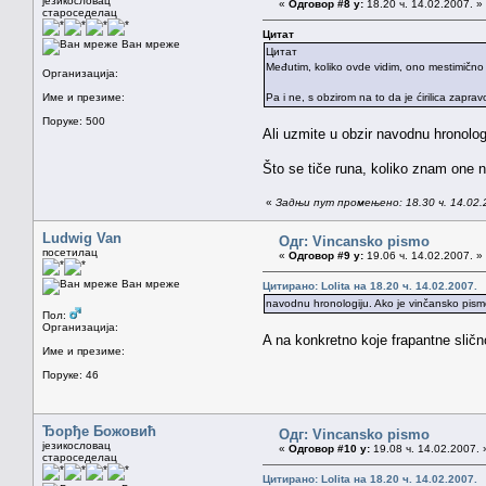
језикословац
«
Одговор #8 у:
18.20 ч. 14.02.2007. »
староседелац
Цитат
Ван мреже
Цитат
Međutim, koliko ovde vidim, ono mestimično zai
Организација:
Име и презиме:
Pa i ne, s obzirom na to da je ćirilica zaprav
Поруке: 500
Ali uzmite u obzir navodnu hronologi
Što se tiče runa, koliko znam one n
«
Задњи пут промењено: 18.30 ч. 14.02.2
Ludwig Van
Одг: Vincansko pismo
посетилац
«
Одговор #9 у:
19.06 ч. 14.02.2007. »
Ван мреже
Цитирано: Lolita на 18.20 ч. 14.02.2007.
navodnu hronologiju. Ako je vinčansko pismo s
Пол:
Организација:
A na konkretno koje frapantne slično
Име и презиме:
Поруке: 46
Ђорђе Божовић
Одг: Vincansko pismo
језикословац
«
Одговор #10 у:
19.08 ч. 14.02.2007. 
староседелац
Цитирано: Lolita на 18.20 ч. 14.02.2007.