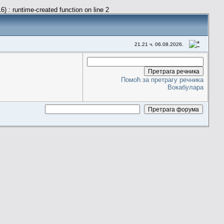
) : runtime-created function on line 2
21.21 ч. 06.08.2026.
Помоћ за претрагу речника
Вокабулара