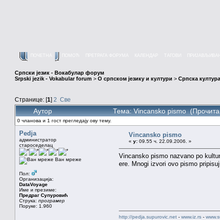
ПОЧЕТНА
ПОМОЋ
ПРЕТРАГА ФОРУМА
КАЛЕНДАР
ТАГОВИ
ПРИЈАВЉИВА
Српски језик - Вокабулар форум
Srpski jezik - Vokabular forum
>
О српском језику и култури
>
Српска култура
Странице: [
1
]
2
Све
Аутор
Тема: Vincansko pismo (Прочита
0 чланова и 1 гост прегледају ову тему.
Pedja
Vincansko pismo
администратор
«
у:
09.55 ч. 22.09.2006. »
староседелац
Vincansko pismo nazvano po kulturi
Ван мреже
ere. Mnogi izvori ovo pismo pripisu
Пол:
Организација:
DataVoyage
Име и презиме:
Предраг Супуровић
Струка:
програмер
Поруке: 1.960
http://pedja.supurovic.net
-
www.iz.rs
-
www.s