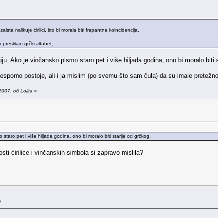
sta nalikuje ćirilici, što bi morala biti frapantna koincidencija.
o preslikan grčki alfabet,
ju. Ako je vinčansko pismo staro pet i više hiljada godina, ono bi moralo biti 
esporno postoje, ali i ja mislim (po svemu što sam čula) da su imale pretežno
007. од Lolita
»
taro pet i više hiljada godina, ono bi moralo biti starije od grčkog.
sti ćirilice i vinčanskih simbola si zapravo mislila?
»