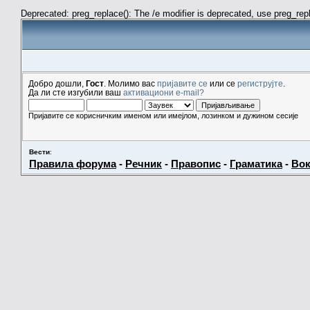
Deprecated: preg_replace(): The /e modifier is deprecated, use preg_re
Добро дошли,
Гост
. Молимо вас
пријавите се
или се
региструјте
.
Да ли сте изгубили ваш
активациони e-mail?
Пријавите се корисничким именом или имејлом, лозинком и дужином сесије
Вести
:
Правила форума
-
Речник
-
Правопис
-
Граматика
-
Вок