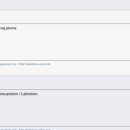
kog pisma
upurovic.net
-
http://wireless.uzice.net
nicanskim i Latinskim.
upurovic.net
-
http://wireless.uzice.net