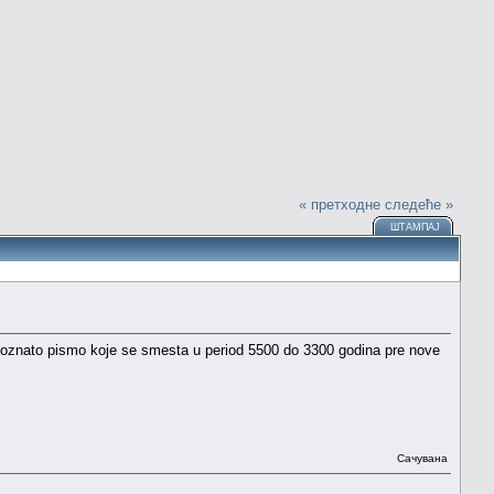
« претходне
следеће »
ШТАМПАЈ
nepoznato pismo koje se smesta u period 5500 do 3300 godina pre nove
Сачувана