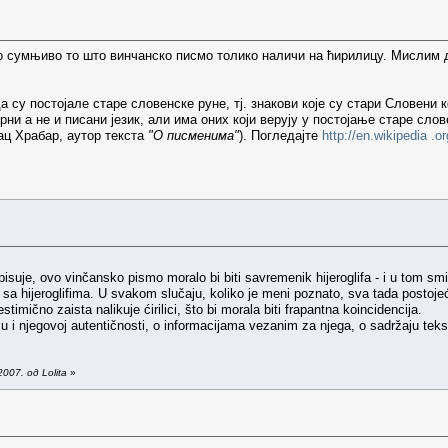
ко сумњиво то што винчанско писмо толико наличи на ћирилицу. Мислим 
да су постојале старе словенске руне, тј. знакови које су стари Словен
рни а не и писани језик, али има оних који верују у постојање старе слов
ц Храбар, аутор текста
"О писменима"
). Погледајте
http://en.wikipedia .
pisuje, ovo vinčansko pismo moralo bi biti savremenik hijeroglifa - i u tom sm
sa hijeroglifima. U svakom slučaju, koliko je meni poznato, sva tada postojeć
imično zaista nalikuje ćirilici, što bi morala biti frapantna koincidencija.
 i njegovoj autentičnosti, o informacijama vezanim za njega, o sadržaju teks
007. од Lolita
»