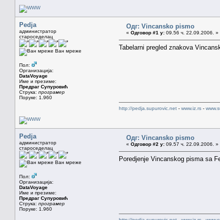
Pedja
Одг: Vincansko pismo
администратор
«
Одговор #1 у:
09.56 ч. 22.09.2006. »
староседелац
Tabelarni pregled znakova Vincans
Ван мреже
Пол:
Организација:
DataVoyage
Име и презиме:
Предраг Супуровић
Струка:
програмер
Поруке: 1.960
http://pedja.supurovic.net
-
www.iz.rs
-
www.s
Pedja
Одг: Vincansko pismo
администратор
«
Одговор #2 у:
09.57 ч. 22.09.2006. »
староседелац
Poredjenje Vincanskog pisma sa Fe
Ван мреже
Пол:
Организација:
DataVoyage
Име и презиме:
Предраг Супуровић
Струка:
програмер
Поруке: 1.960
http://pedja.supurovic.net
-
www.iz.rs
-
www.s