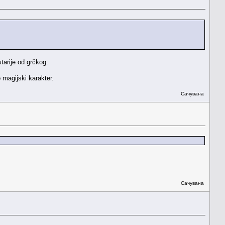
starije od grčkog.
 magijski karakter.
Сачувана
Сачувана