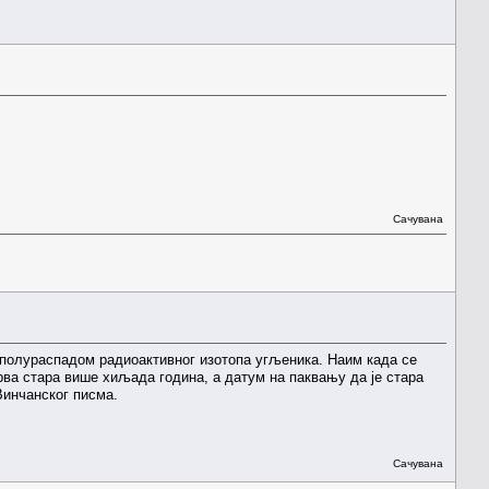
Сачувана
 полураспадом радиоактивног изотопа угљеника. Наим када се
рва стара више хиљада година, а датум на паквању да је стара
Винчанског писма.
Сачувана