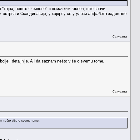
и "тајна, нешто скривено" и немачким raunen, што значи
х острва и Скандинавије, у којој су се у улози алфабета задржале
Сачувана
o bolje i detaljnije. A i da saznam nešto više o svemu tome.
Сачувана
znam nešto više o svemu tome.