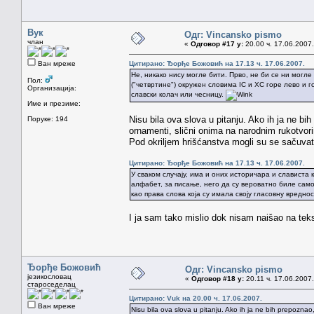
Вук
Одг: Vincansko pismo
члан
«
Одговор #17 у:
20.00 ч. 17.06.2007.
Ван мреже
Цитирано: Ђорђе Божовић на 17.13 ч. 17.06.2007.
Не, никако нису могле бити. Прво, не би се ни могле 
Пол:
("четвртине") окружен словима IС и ХС горе лево и г
Организација:
славски колач или чесницу.
Име и презиме:
Nisu bila ova slova u pitanju. Ako ih ja ne bih
Поруке: 194
ornamenti, slični onima na narodnim rukotvori
Pod okriljem hrišćanstva mogli su se sačuvati
Цитирано: Ђорђе Божовић на 17.13 ч. 17.06.2007.
У сваком случају, има и оних историчара и слависта 
алфабет, за писање, него да су вероватно биле само
као права слова која су имала своју гласовну вреднос
I ja sam tako mislio dok nisam naišao na te
Ђорђе Божовић
Одг: Vincansko pismo
језикословац
«
Одговор #18 у:
20.11 ч. 17.06.2007.
староседелац
Цитирано: Vuk на 20.00 ч. 17.06.2007.
Ван мреже
Nisu bila ova slova u pitanju. Ako ih ja ne bih prepoznao,