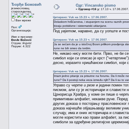
Ђорђе Божовић
Одг: Vincansko pismo
језикословац
«
Одговор #16 у:
17.13 ч. 17.06.2007.
староседелац
Цитирано: Vuk на 15.23 ч. 17.06.2007.
Ван мреже
Dolaskom hrišćanstva, i stupanjem na scenu raznih prosvet
bivaju potiskivne i sistematski uklanjane.
Пол:
Организација:
Под
увјетом
, наравно, да су уопште и пос
Име и презиме:
Цитирано: Vuk на 15.23 ч. 17.06.2007.
Đorđe Božović
Струка:
lingvist
Ja se sećam da je u istočnoj Bosni prilikom pravljenja slavs
Поруке: 4.322
rune ne bih smeo da tvrdim.
Не, никако нису могле бити. Прво, не би с
симбол који си описао је крст ("четвртине
десно, изразито хришћански симбол, који с
Цитирано: Vuk на 15.23 ч. 17.06.2007.
Imam jedno pitanje za prisutne na forumu. Da li može ne
rune? Da li postoji neka veza između njih? Da li su to v
Управо су
черте и резе
и једини помен тог
писмом, али су је историчари и слависти 
Црнорисца Храбра, у коме он пише о
черт
примитиван алфабет, некакве руне. Поред 
других доказа о постојању прасловенског п
доказа најчешће објашњавају великим уни
случају, има и оних историчара и слависта
могле користити као прави алфабет, за пи
симболи за одређене религијске церемоније