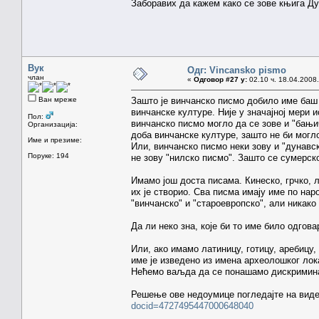
Заборавих да кажем како се зове књига Д
Вук
Одг: Vincansko pismo
члан
«
Одговор #27 у:
02.10 ч. 18.04.2008.
Ван мреже
Зашто је винчанско писмо добило име баш
винчанске културе. Није у значајној мери 
Пол:
винчанско писмо могло да се зове и "бањи
Организација:
доба винчанске културе, зашто не би могл
Име и презиме:
Или, винчанско писмо неки зову и "дунавск
Поруке: 194
не зову "нилско писмо". Зашто се сумерск
Имамо још доста писама. Кинеско, грчко, л
их је створио. Сва писма имају име по нар
"винчанско" и "староевропско", али никако 
Да ли неко зна, које би то име било одгова
Или, ако имамо латиницу, готицу, аребицу,
име је изведено из имена археолошког лок
Нећемо ваљда да се понашамо дискримин
Решење ове недоумице погледајте на виде
docid=4727495447000648040