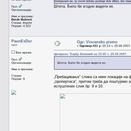
Izvinjavam se, (u ovom tekstu postoje dve slike), što ni
Штета. Било би згодно видети их.
Пол:
Организација:
Име и презиме:
Đorđe Božović
Струка:
lingvist
Поруке: 4.322
PaunEsDur
Одг: Vincansko pismo
гост
«
Одговор #21 у:
20.13 ч. 25.06.2007.
Ван мреже
Цитирано: Ђорђе Божовић на 15.05 ч. 25.06.2007.
Пол:
Организација:
Штета. Било би згодно видети их.
Име и презиме:
Струка:
„Пребацивање“ слика са неке локације на 
Поруке: 9
„пропертиса“, притом треба да поштујемо а
испуштених слик бр. 9 и 10.