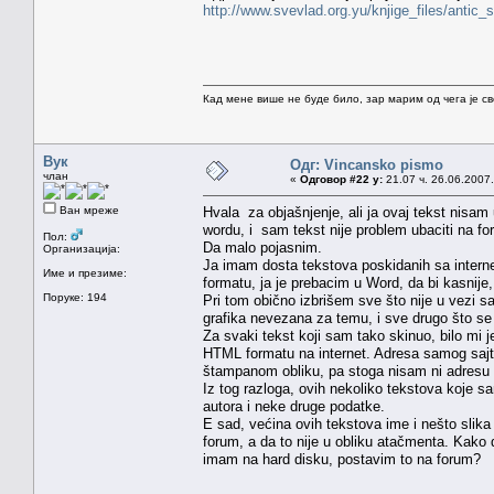
http://www.svevlad.org.yu/knjige_files/antic_
Кад мене више не буде било, зар марим од чега је с
Вук
Одг: Vincansko pismo
члан
«
Одговор #22 у:
21.07 ч. 26.06.2007.
Ван мреже
Hvala za objašnjenje, ali ja ovaj tekst nisa
wordu, i sam tekst nije problem ubaciti na f
Пол:
Da malo pojasnim.
Организација:
Ja imam dosta tekstova poskidanih sa intern
Име и презиме:
formatu, ja je prebacim u Word, da bi kasni
Поруке: 194
Pri tom obično izbrišem sve što nije u vezi sa
grafika nevezana za temu, i sve drugo što se
Za svaki tekst koji sam tako skinuo, bilo mi j
HTML formatu na internet. Adresa samog sajta,
štampanom obliku, pa stoga nisam ni adresu o
Iz tog razloga, ovih nekoliko tekstova koje s
autora i neke druge podatke.
E sad, većina ovih tekstova ime i nešto slika
forum, a da to nije u obliku atačmenta. Kako
imam na hard disku, postavim to na forum?