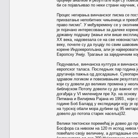
бројније анализе и резултате који су пов
би се појављивао по неки страни научник, 
Процес негирања винчанског писма се пос
прихватање непобитних чињеница и превође
право писмо”. У међувремену се у околним
је појачано интересовање за далеке корене
државну подршку (мање или више експлици
XX века, надовезала се на све новонаста
веку, почеле су да пуцају по свим шавовим
корене Индоевропљана, али је највероватн
Европску Унију. Трагање за заједничким к
Подунавље, винчанска култура и винчанск
европског таласа. Последњих пар година ј
другачија пажња од досадашње. Сувопарно
здравом логиком и повезивањем резултат
који су довели до великих промена у неол
библијском Потопу довели су до важног о
догађаја у VI миленијум пре Хр. на основ
Питмана и Вилијема Рајана из 1993., који с
године Боб Балард у експедицији коју је о
на турској обали мора дубини од 95 метара
довело до потопа старих насеља)32.
Велики тектонски поремећај је довео до 
Босфора са нивоом на 120 m испод нивоа С
повећало своју величину, а дотадашње от