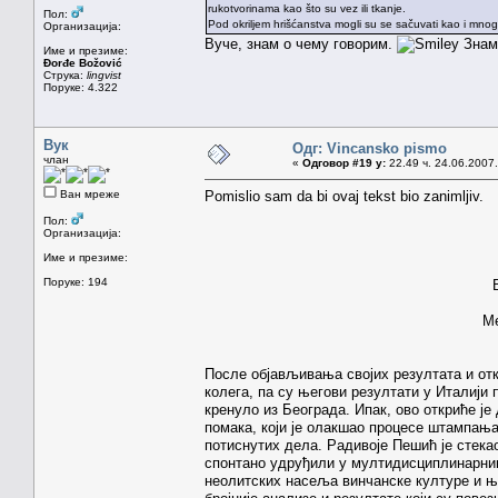
rukotvorinama kao što su vez ili tkanje.
Пол:
Pod okriljem hrišćanstva mogli su se sačuvati kao i mnogi
Организација:
Вуче, знам о чему говорим.
Знам 
Име и презиме:
Đorđe Božović
Струка:
lingvist
Поруке: 4.322
Вук
Одг: Vincansko pismo
члан
«
Одговор #19 у:
22.49 ч. 24.06.2007.
Ван мреже
Pomislio sam da bi ovaj tekst bio zanimljiv.
Пол:
Организација:
Име и презиме:
Поруке: 194
Ме
После објављивања својих резултата и от
колега, па су његови резултати у Италији 
кренуло из Београда. Ипак, ово откриће ј
помака, који је олакшао процесе штампања
потиснутих дела. Радивоје Пешић је стека
спонтано удруђили у мултидисциплинарни
неолитских насеља винчанске културе и њ