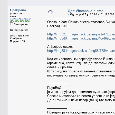
Сребрена
Одг: Vincansko pismo
језикословац
«
Одговор #23 у:
20.28 ч. 01.11.2007.
члан
Овако је сам Пешић систематизовао Винча
Ван мреже
Београд 1995.
Организација:
http://img521.imageshack.us/img521/4718/vi
Име и презиме:
http://img340.imageshack.us/img340/4693/vi
Сребрена
Поруке: 163
А бројеве овако:
http://img88.imageshack.us/img88/778/vinan
Кад се хронолошки поређају слова Винчан
(арамејаца, копта итд.. па до глагољице/к
слова и бројева..
Што сигурно помера устаљена схватања о 
постулате ставова који су тренутно у моди
——————-
ПаунЕсД..,
ја исто верујем да је симбол суастике (окре
Српска митологија га веома успешно (и јед
Да ли ти имаш неки извор (линк) где могу 
——————
Поводом руна (скандинавских и германских