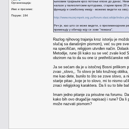
њиховим трајањем кроз потоње епохе до данас. Неки 
Организација:
налазе у палеолитским културама, старим преко 20 м
Име и презиме:
функцију и симболику имају - можемо видети на овој 
Поруке: 194
http://www.muzej-mpek.org.yu/forum.vlasi.srbije/inde
Реч је, као што се може видети, о прелиминарним р
примењују у обичају коју се зове "помана".
Razlog njihovog trajanja kroz istoriju je možd
slučaj sa današnjim pismom), već su pre sveg
na specifičan, religijom utvrđen način. Dolask
Metodije, rune (ili kako su se već zvale kod 
obzirom na to da su one iz prethrišćanske rel
Ja se sećam da je u istočnoj Bosni prilikom pr
zvao ‚‚slovo‚‚. To slovo je bilo kružnog oblik
me kao dete, bunilo to što se zove slovo, a ni
starije pitao ‚‚koje je to slovo, mi to nismo uč
znaci religijskog karaktera. Da li su to bile 
Imam jedno pitanje za prisutne na forumu. D
kako bih ovo drugačije napisao) i rune? Da li 
može nazvati pismom?