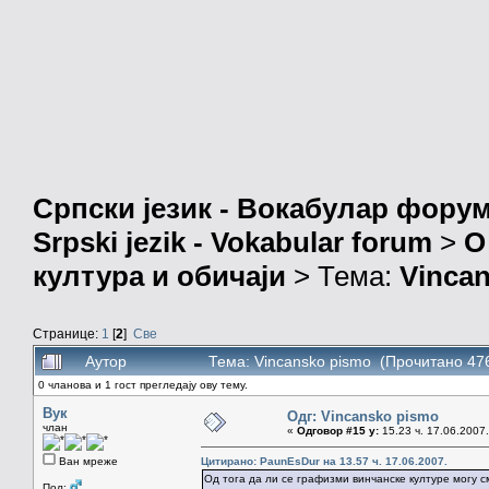
Српски језик - Вокабулар фору
Srpski jezik - Vokabular forum
>
О
култура и обичаји
> Тема:
Vinca
Странице:
1
[
2
]
Све
Аутор
Тема: Vincansko pismo (Прочитано 47
0 чланова и 1 гост прегледају ову тему.
Вук
Одг: Vincansko pismo
члан
«
Одговор #15 у:
15.23 ч. 17.06.2007.
Ван мреже
Цитирано: PaunEsDur на 13.57 ч. 17.06.2007.
Од тога да ли се графизми винчанске културе могу с
Пол: