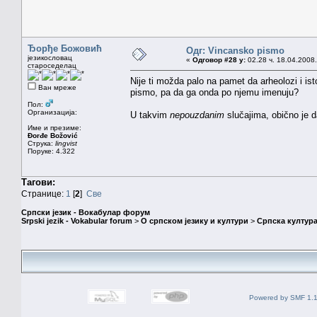
Ђорђе Божовић
Одг: Vincansko pismo
језикословац
«
Одговор #28 у:
02.28 ч. 18.04.2008.
староседелац
Nije ti možda palo na pamet da arheolozi i ist
Ван мреже
pismo, pa da ga onda po njemu imenuju?
Пол:
Организација:
U takvim
nepouzdanim
slučajima, obično je 
Име и презиме:
Đorđe Božović
Струка:
lingvist
Поруке: 4.322
Тагови:
Странице:
1
[
2
]
Све
Српски језик - Вокабулар форум
Srpski jezik - Vokabular forum
>
О српском језику и култури
>
Српска култура
Powered by SMF 1.