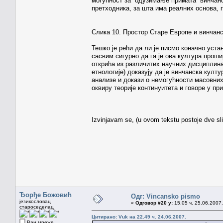
могућност за “одузимање примата” винчанс
претходника, за шта има реалних основа, 
Слика 10. Простор Старе Европе и винчанс
Тешко је рећи да ли је писмо коначно уст
сасвим сигурно да га је ова култура проши
открића из различитих научних дисциплина 
етнологије) доказују да је винчанска кул
анализе и докази о немогућности масовних
оквиру теорије континуитета и говоре у п
Izvinjavam se, (u ovom tekstu postoje dve sl
Ђорђе Божовић
Одг: Vincansko pismo
језикословац
«
Одговор #20 у:
15.05 ч. 25.06.2007.
староседелац
Цитирано: Vuk на 22.49 ч. 24.06.2007.
Ван мреже