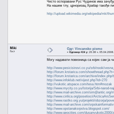
Често оспоравани Рус Чудинов има зачуђуј
На нашем тлу, црноризац Храбар такође пиш
http://upload.wikimedia.org/wikipedia/mk/t
Miki
Одг: Vincansko pismo
Гост
«
Одговор #24 у:
20.38 ч. 05.04.2008.
Могу надавати повезница са којих сам ја ч
http://www.pesicisinovi.co.yu/srb/nook/vesna
http://forum.krstarica.com/showthread.php?t
http://forum.krstarica.com/archive/index.php/
http://www.infoklub.net/vijest.php?id=270
http://vukotic.atspace.com/tesa.htm#mozak
http://www.mycity.co.yu/Istorija/Srbi-narod-naj
http://www.mail-archive.com/sim@antic.org/
http://www.cirilica.org/posetioci/ArcticaArsSe
http://www.rastko.org.yu/projekti/obzorja/po
http://www.mail-archive.com/srpskainform
http://www.opstanaksrpstva.blogspot.com/
http://www.geocities.com/dusanvukotic2000/