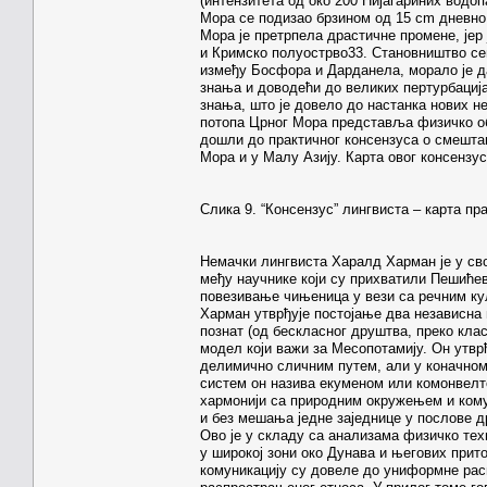
(интензитета од око 200 Нијагариних водо
Мора се подизао брзином од 15 cm дневно
Мора је претрпела драстичне промене, јер
и Кримско полуострво33. Становништво се
између Босфора и Дарданела, морало је да
знања и доводећи до великих пертурбација
знања, што је довело до настанка нових н
потопа Црног Мора представља физичко обј
дошли до практичног консензуса о смешт
Мора и у Малу Азију. Карта овог консензуса
Слика 9. “Консензус” лингвиста – карта п
Немачки лингвиста Харалд Харман је у св
међу научнике који су прихватили Пешићев
повезивање чињеница у вези са речним ку
Харман утврђује постојање два независна п
познат (од бескласног друштва, преко кл
модел који важи за Месопотамију. Он утвр
делимично сличним путем, али у коначном 
систем он назива екуменом или комонвелтом
хармонији са природним окружењем и ком
и без мешања једне заједнице у послове д
Ово је у складу са анализама физичко тех
у широкој зони око Дунава и његових прито
комуникацију су довеле до униформне рас