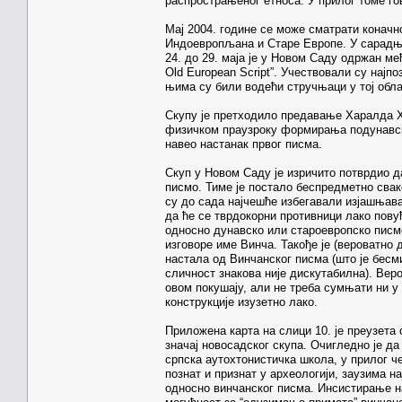
распрострањеног етноса. У прилог томе го
Мај 2004. године се може сматрати коначн
Индоевропљана и Старе Европе. У сарадњ
24. до 29. маја је у Новом Саду одржан ме
Old European Script”. Учествовали су најп
њима су били водећи стручњаци у тој обл
Скупу је претходило предавање Харалда Х
физичком праузроку формирања подунавске
навео настанак првог писма.
Скуп у Новом Саду је изричито потврдио д
писмо. Тиме је постало беспредметно свак
су до сада најчешће избегавали изјашњава
да ће се тврдокорни противници лако пову
односно дунавско или староевропско писм
изговоре име Винча. Такође је (вероватно
настала од Винчанског писма (што је бесм
сличност знакова није дискутабилна). Ве
овом покушају, али не треба сумњати ни у
конструкције изузетно лако.
Приложена карта на слици 10. је преузета с
значај новосадског скупа. Очигледно је д
српска аутохтонистичка школа, у прилог че
познат и признат у археологији, заузима н
односно винчанског писма. Инсистирање на