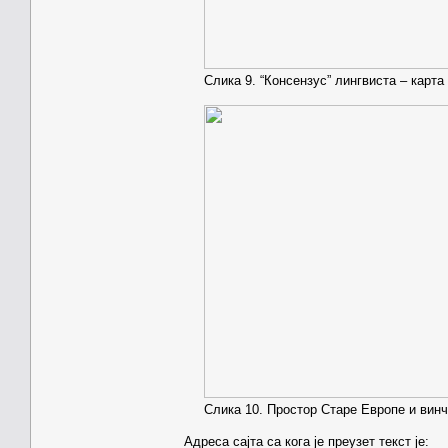
Слика 9. “Консензус” лингвиста – карта
Слика 10. Простор Старе Европе и винчан
Адреса сајта са кога је преузет текст је: