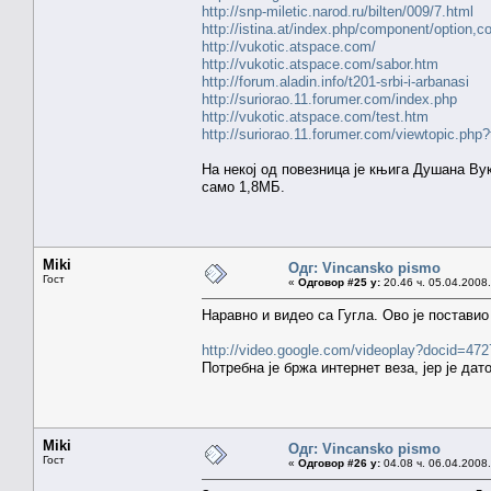
http://snp-miletic.narod.ru/bilten/009/7.html
http://istina.at/index.php/component/option,c
http://vukotic.atspace.com/
http://vukotic.atspace.com/sabor.htm
http://forum.aladin.info/t201-srbi-i-arbanasi
http://suriorao.11.forumer.com/index.php
http://vukotic.atspace.com/test.htm
http://suriorao.11.forumer.com/viewtopic.php
На некој од повезница је књига Душана Ву
само 1,8МБ.
Miki
Одг: Vincansko pismo
Гост
«
Одговор #25 у:
20.46 ч. 05.04.2008.
Наравно и видео са Гугла. Ово је постави
http://video.google.com/videoplay?docid=4
Потребна је бржа интернет веза, јер је да
Miki
Одг: Vincansko pismo
Гост
«
Одговор #26 у:
04.08 ч. 06.04.2008.