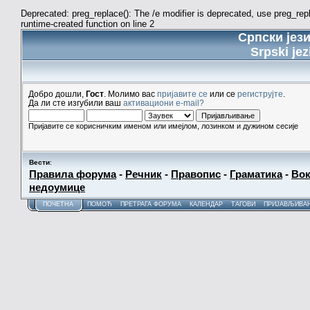
Deprecated: preg_replace(): The /e modifier is deprecated, use preg_re
runtime-created function on line 2
Српски јез
Srpski jez
Добро дошли,
Гост
. Молимо вас
пријавите се
или се
региструјте
.
Да ли сте изгубили ваш
активациони e-mail?
Пријавите се корисничким именом или имејлом, лозинком и дужином сесије
Вести
:
Правила форума
-
Речник
-
Правопис
-
Граматика
-
Вок
недоумице
ПОЧЕТНА
ПОМОЋ
ПРЕТРАГА ФОРУМА
КАЛЕНДАР
ТАГОВИ
ПРИЈАВЉИВА