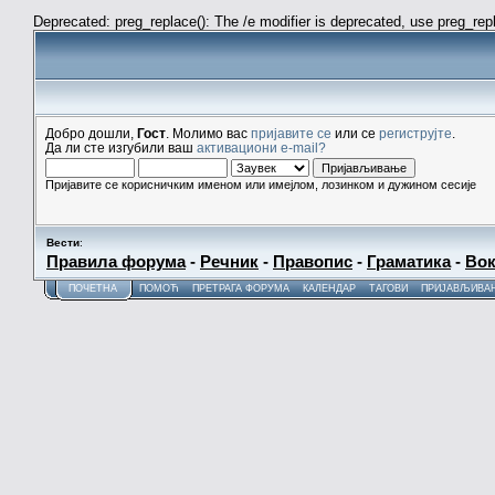
Deprecated: preg_replace(): The /e modifier is deprecated, use preg_re
Добро дошли,
Гост
. Молимо вас
пријавите се
или се
региструјте
.
Да ли сте изгубили ваш
активациони e-mail?
Пријавите се корисничким именом или имејлом, лозинком и дужином сесије
Вести
:
Правила форума
-
Речник
-
Правопис
-
Граматика
-
Вок
ПОЧЕТНА
ПОМОЋ
ПРЕТРАГА ФОРУМА
КАЛЕНДАР
ТАГОВИ
ПРИЈАВЉИВА