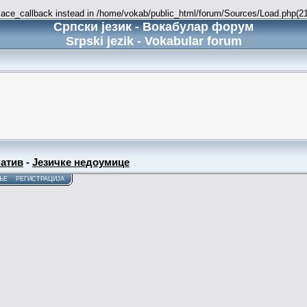
place_callback instead in /home/vokab/public_html/forum/Sources/Load.php(216
Српски језик - Вокабулар форум
Srpski jezik - Vokabular forum
атив
-
Језичке недоумице
ЊЕ
РЕГИСТРАЦИЈА