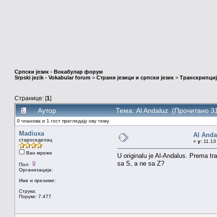
Српски језик - Вокабулар форум
Srpski jezik - Vokabular forum
>
Страни језици и српски језик
>
Транскрипциј
Странице: [
1
]
Аутор
Тема: Al Andaluz (Прочитано 3
0 чланова и 1 гост прегледају ову тему.
Madiuxa
Al Anda
староседелац
«
у:
11.13 
Ван мреже
U originalu je Al-Andalus. Prema tran
sa S, a ne sa Z?
Пол:
Организација:
Име и презиме:
Струка:
Поруке: 7.477