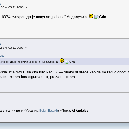
z
56 ч. 03.11.2008. »
м 100% сигуран да је повукла „рођена“ Андалузија.
z
58 ч. 03.11.2008. »
08.
игуран да је повукла „рођена“ Андалузија.
i Andalucia ovo C se cita isto kao i Z — onako sustece kao da se radi o onom th
jutim, nisam bas sigurna u to, pa zato i pitam...
а страних речи
(Уредник:
Бојан Башић
) > Тема:
Al Andaluz