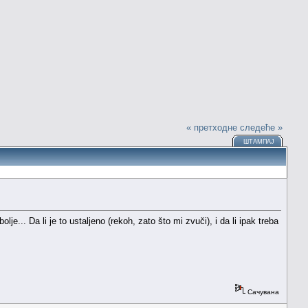
« претходне
следеће »
ШТАМПАЈ
je... Da li je to ustaljeno (rekoh, zato što mi zvuči), i da li ipak treba
Сачувана