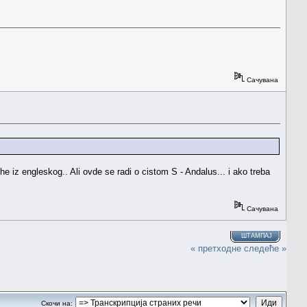
Сачувана
e iz engleskog.. Ali ovde se radi o cistom S - Andalus... i ako treba
Сачувана
ШТАМПАЈ
« претходне
следеће »
Скочи на: