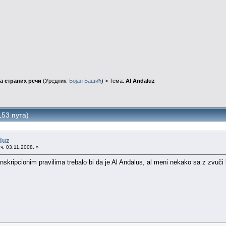
а страних речи
(Уредник:
Бојан Башић
) > Тема:
Al Andaluz
153 пута)
luz
ч. 03.11.2008. »
skripcionim pravilima trebalo bi da je Al Andalus, al meni nekako sa z zvuči bol