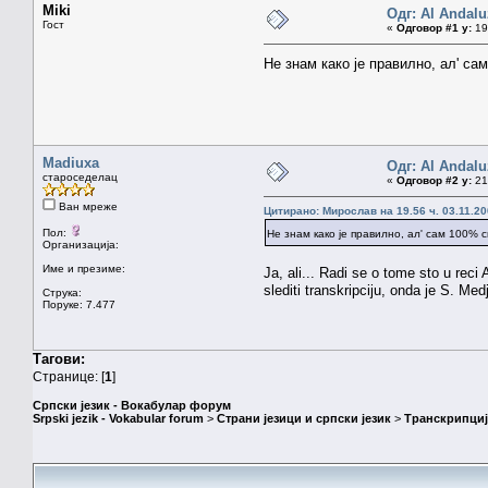
Miki
Одг: Al Andalu
Гост
«
Одговор #1 у:
19.
Не знам како је правилно, ал' са
Madiuxa
Одг: Al Andalu
староседелац
«
Одговор #2 у:
21.
Ван мреже
Цитирано: Мирослав на 19.56 ч. 03.11.20
Пол:
Не знам како је правилно, ал' сам 100% с
Организација:
Име и презиме:
Ja, ali... Radi se o tome sto u rec
slediti transkripciju, onda je S. Med
Струка:
Поруке: 7.477
Тагови:
Странице: [
1
]
Српски језик - Вокабулар форум
Srpski jezik - Vokabular forum
>
Страни језици и српски језик
>
Транскрипциј