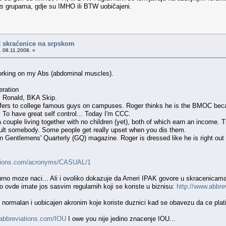
s
grupama, gdje su IMHO ili BTW uobičajeni.
t skraćenice na srpskom
. 08.11.2008. »
orking on my Abs (abdominal muscles).
ration
s Ronald, BKA Skip.
to college famous guys on campuses. Roger thinks he is the BMOC because
o have great self control... Today I'm CCC.
uple living together with no children (yet), both of which earn an income. T
lt somebody. Some people get really upset when you dis them.
 Gentlemens' Quarterly (GQ) magazine. Roger is dressed like he is right out
ations.com/acronyms/CASUAL/1
rno moze naci... Ali i ovoliko dokazuje da Ameri IPAK govore u skracenicama
ovde imate jos sasvim regularnih koji se koriste u biznisu:
http://www.abbr
normalan i uobicajen akronim koje koriste duznici kad se obavezu da ce plati
.abbreviations.com/IOU
I owe you nije jedino znacenje IOU...