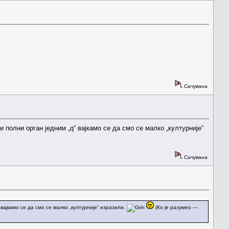
Сачувана
полни орган једним „q“ вајкамо се да смо се малко „културније“
Сачувана
вајкамо се да смо се малко „културније“ изразили.
(Ко је разумео —