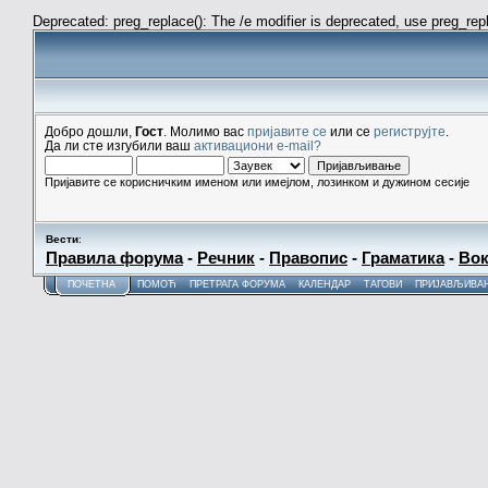
Deprecated: preg_replace(): The /e modifier is deprecated, use preg_re
Добро дошли,
Гост
. Молимо вас
пријавите се
или се
региструјте
.
Да ли сте изгубили ваш
активациони e-mail?
Пријавите се корисничким именом или имејлом, лозинком и дужином сесије
Вести
:
Правила форума
-
Речник
-
Правопис
-
Граматика
-
Вок
ПОЧЕТНА
ПОМОЋ
ПРЕТРАГА ФОРУМА
КАЛЕНДАР
ТАГОВИ
ПРИЈАВЉИВА