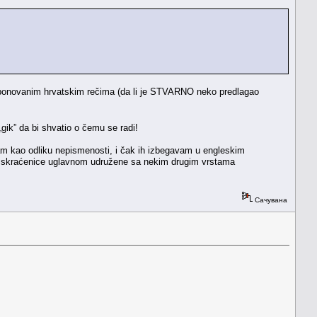
mponovanim hrvatskim rečima (da li je STVARNO neko predlagao
gik” da bi shvatio o čemu se radi!
vam kao odliku nepismenosti, i čak ih izbegavam u engleskim
te skraćenice uglavnom udružene sa nekim drugim vrstama
Сачувана