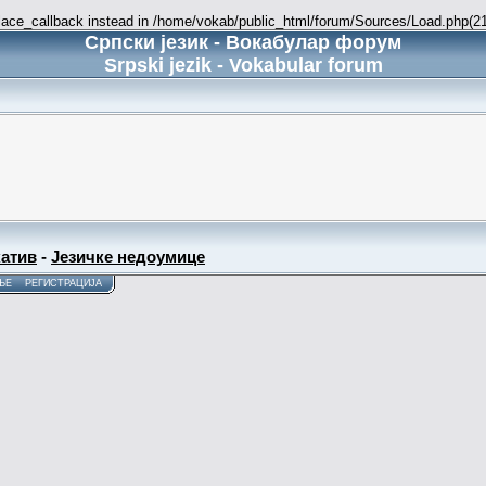
place_callback instead in /home/vokab/public_html/forum/Sources/Load.php(216
Српски језик - Вокабулар форум
Srpski jezik - Vokabular forum
атив
-
Језичке недоумице
ЊЕ
РЕГИСТРАЦИЈА