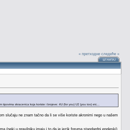
« претходне
следеће »
ШТАМПАЈ
vima skracenica koja koriste i brojeve: 4U (for you) U2 (you too) etc...
m slučaju ne znam tačno da li se više koriste akronimi nego u našem
a (neki u pravilniku imaju i to da je jezik foruma standardni engleski),