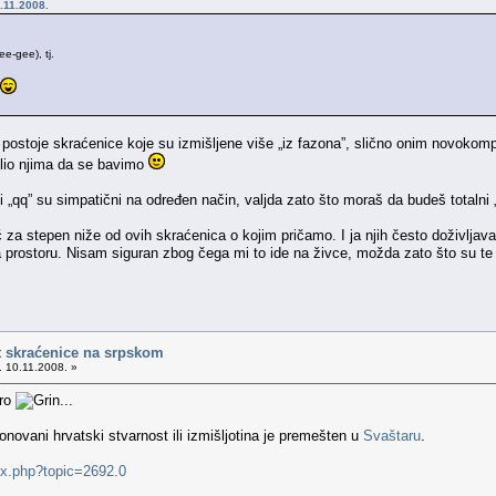
.11.2008.
e-gee), tj.
ostoje skraćenice koje su izmišljene više „iz fazona”, slično onim novoko
slio njima da se bavimo
i „qq” su simpatični na određen način, valjda zato što moraš da budeš totalni „
 za stepen niže od ovih skraćenica o kojim pričamo. I ja njih često doživlja
 prostoru. Nisam siguran zbog čega mi to ide na živce, možda zato što su 
t skraćenice na srpskom
. 10.11.2008. »
mro
...
ovani hrvatski stvarnost ili izmišljotina je premešten u
Svaštaru
.
ex.php?topic=2692.0