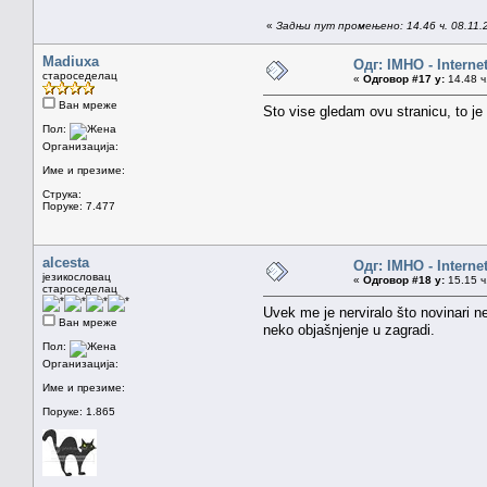
«
Задњи пут промењено: 14.46 ч. 08.11.20
Madiuxa
Одг: IMHO - Interne
староседелац
«
Одговор #17 у:
14.48 ч
Ван мреже
Sto vise gledam ovu stranicu, to je
Пол:
Организација:
Име и презиме:
Струка:
Поруке: 7.477
alcesta
Одг: IMHO - Interne
језикословац
«
Одговор #18 у:
15.15 ч
староседелац
Uvek me je nerviralo što novinari 
Ван мреже
neko objašnjenje u zagradi.
Пол:
Организација:
Име и презиме:
Поруке: 1.865