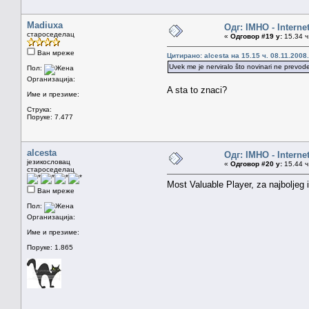
Madiuxa
Одг: IMHO - Interne
староседелац
«
Одговор #19 у:
15.34 ч
Ван мреже
Цитирано: alcesta на 15.15 ч. 08.11.2008.
Uvek me je nerviralo što novinari ne prevod
Пол:
Организација:
A sta to znaci?
Име и презиме:
Струка:
Поруке: 7.477
alcesta
Одг: IMHO - Interne
језикословац
«
Одговор #20 у:
15.44 ч
староседелац
Most Valuable Player, za najboljeg 
Ван мреже
Пол:
Организација:
Име и презиме:
Поруке: 1.865