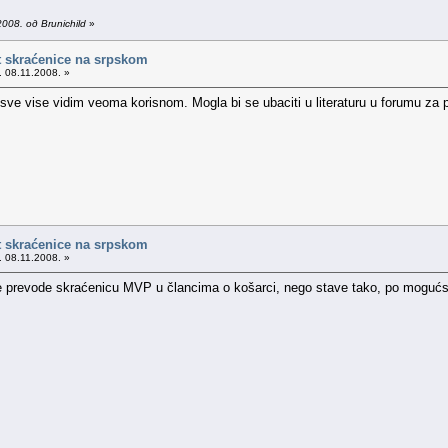
08. од Brunichild
»
t skraćenice na srpskom
. 08.11.2008. »
 sve vise vidim veoma korisnom. Mogla bi se ubaciti u literaturu u forumu za p
t skraćenice na srpskom
. 08.11.2008. »
ne prevode skraćenicu MVP u člancima o košarci, nego stave tako, po mogućst