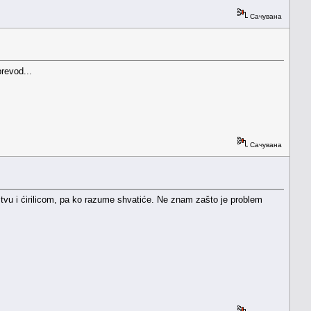
Сачувана
revod...
Сачувана
vu i ćirilicom, pa ko razume shvatiće. Ne znam zašto je problem