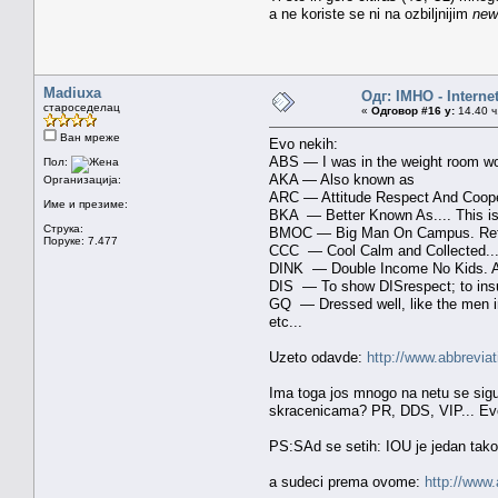
a ne koriste se ni na ozbiljnijim
new
Madiuxa
Одг: IMHO - Interne
староседелац
«
Одговор #16 у:
14.40 ч
Ван мреже
Evo nekih:
ABS — I was in the weight room w
Пол:
AKA — Also known as
Организација:
ARC — Attitude Respect And Coope
Име и презиме:
BKA — Better Known As.... This i
Струка:
BMOC — Big Man On Campus. Refers 
Поруке: 7.477
CCC — Cool Calm and Collected... T
DINK — Double Income No Kids. A co
DIS — To show DISrespect; to insu
GQ — Dressed well, like the men in
etc...
Uzeto odavde:
http://www.abbrevi
Ima toga jos mnogo na netu se sigu
skracenicama? PR, DDS, VIP... Evo 
PS:SAd se setih: IOU je jedan tako 
a sudeci prema ovome:
http://www