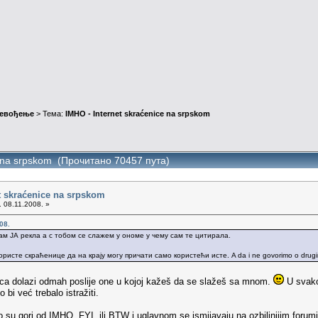
ревођење
> Тема:
IMHO - Internet skraćenice na srpskom
e na srpskom (Прочитано 70457 пута)
t skraćenice na srpskom
. 08.11.2008. »
08.
 сам ЈА рекла а с тобом се слажем у ономе у чему сам те цитирала.
сте скраћенице да на крају могу причати само користећи исте. A da i ne govorimo o drugim tipo
nica dolazi odmah poslije one u kojoj kažeš da se slažeš sa mnom.
U svako
bi već trebalo istražiti.
o su gori od IMHO, FYI, ili BTW i uglavnom se ismijavaju na ozbiljnijim forumim