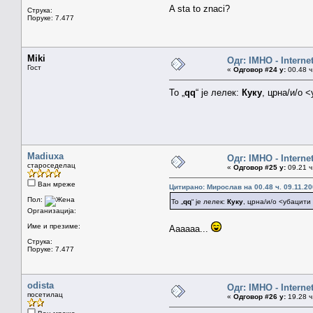
A sta to znaci?
Струка:
Поруке: 7.477
Miki
Одг: IMHO - Interne
Гост
«
Одговор #24 у:
00.48 ч
То „
qq
“ је лелек:
Куку
, црна/и/о 
Madiuxa
Одг: IMHO - Interne
староседелац
«
Одговор #25 у:
09.21 ч
Ван мреже
Цитирано: Мирослав на 00.48 ч. 09.11.20
Пол:
То „
qq
“ је лелек:
Куку
, црна/и/о <убацит
Организација:
Име и презиме:
Aaaaaa...
Струка:
Поруке: 7.477
odista
Одг: IMHO - Interne
посетилац
«
Одговор #26 у:
19.28 ч