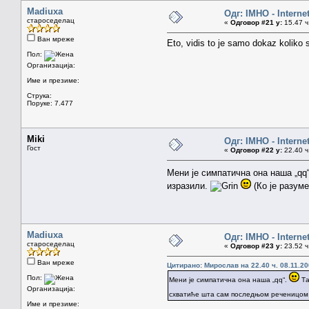
Madiuxa
Одг: IMHO - Interne
староседелац
«
Одговор #21 у:
15.47 ч
Ван мреже
Eto, vidis to je samo dokaz koliko
Пол:
Организација:
Име и презиме:
Струка:
Поруке: 7.477
Miki
Одг: IMHO - Interne
Гост
«
Одговор #22 у:
22.40 ч
Мени је симпатична она наша „qq
изразили.
(Ко је разум
Madiuxa
Одг: IMHO - Interne
староседелац
«
Одговор #23 у:
23.52 ч
Ван мреже
Цитирано: Мирослав на 22.40 ч. 08.11.20
Пол:
Мени је симпатична она наша „qq“.
Та
Организација:
схватиће шта сам последњом реченицом 
Име и презиме: