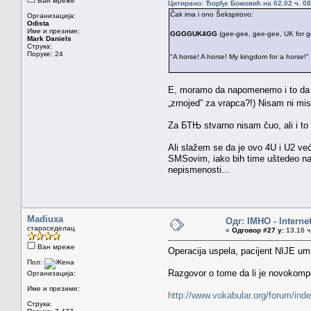
Ван мреже
Цитирано: Ђорђе Божовић на 02.02 ч. 08
Čak ima i ono Šekspirovo:
Организација:
Odista
Име и презиме:
GGGGUK4GG
(gee-gee, gee-gee, UK for ge
Mark Daniels
Струка:
Поруке: 24
"A horse! A horse! My kingdom for a horse!"
E, moramo da napomenemo i to da p
„zrnojed” za vrapca?!) Nisam ni mi
Za БТЊ stvarno nisam čuo, ali i to 
Ali slažem se da je ovo 4U i U2 već
SMSovim, iako bih time uštedeo na
nepismenosti...
Madiuxa
Одг: IMHO - Interne
староседелац
«
Одговор #27 у:
13.16 ч
Ван мреже
Operacija uspela, pacijent NIJE u
Пол:
Razgovor o tome da li je novokompon
Организација:
Име и презиме:
http://www.vokabular.org/forum/ind
Струка: