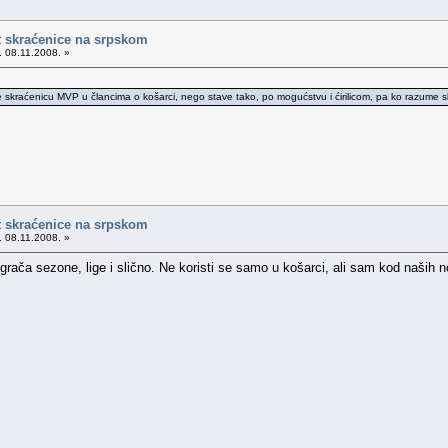
t skraćenice na srpskom
. 08.11.2008. »
e skraćenicu MVP u člancima o košarci, nego stave tako, po mogućstvu i ćirilicom, pa ko razume 
t skraćenice na srpskom
. 08.11.2008. »
igrača sezone, lige i slično. Ne koristi se samo u košarci, ali sam kod naših