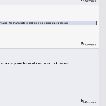
Сачувана
shvatiće. Ne znam zašto je problem neko objašnjenje u zagradi.
Сачувана
 novinara to primetila dosad samo u vezi s košarkom.
Сачувана