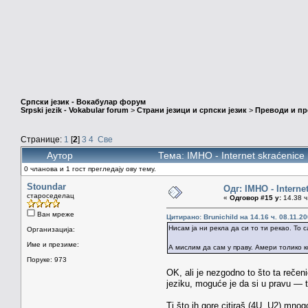
Српски језик - Вокабулар форум
Srpski jezik - Vokabular forum
>
Страни језици и српски језик
>
Преводи и п
Странице:
1
[
2
]
3
4
Све
Аутор
Тема: IMHO - Internet skraćenic
0 чланова и 1 гост прегледају ову тему.
Stoundar
Одг: IMHO - Interne
староседелац
«
Одговор #15 у:
14.38 ч
Ван мреже
Цитирано: Brunichild на 14.16 ч. 08.11.20
Нисам ја ни рекла да си то ти рекао. То
Организација:
Име и презиме:
А мислим да сам у праву. Амери толико кори
Поруке: 973
OK, ali je nezgodno to što ta reče
jeziku, moguće je da si u pravu — to 
Ti što ih gore citiraš (4U, U2) mnog