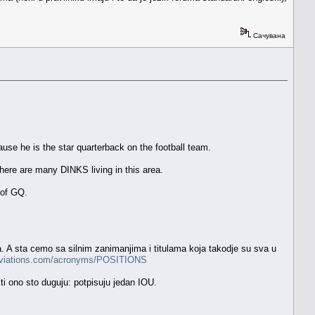
Сачувана
 he is the star quarterback on the football team.
here are many DINKS living in this area.
 of GQ.
. A sta cemo sa silnim zanimanjima i titulama koja takodje su sva u
eviations.com/acronyms/POSITIONS
ti ono sto duguju: potpisuju jedan IOU.