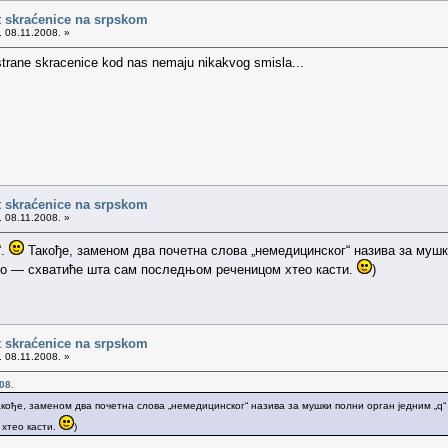
t skraćenice na srpskom
. 08.11.2008. »
 strane skracenice kod nas nemaju nikakvog smisla...
t skraćenice na srpskom
. 08.11.2008. »
“.
Такође, заменом два почетна слова „немедицинског“ назива за мушки 
ео — схватиће шта сам последњом реченицом хтео касти.
)
t skraćenice na srpskom
. 08.11.2008. »
08.
кође, заменом два почетна слова „немедицинског“ назива за мушки полни орган једним „q“ 
хтео касти.
)