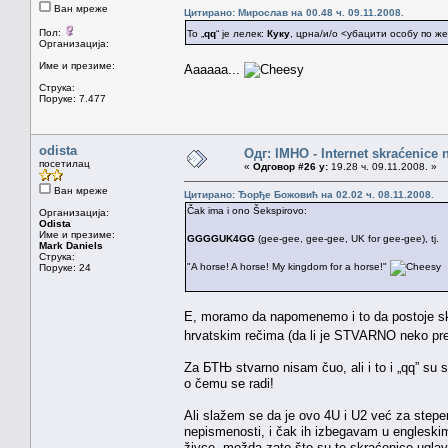
Ван мреже
Цитирано: Мирослав на 00.48 ч. 09.11.2008.
Пол:
То „
qq
“ је лелек:
Куку
, црна/и/о <убацити особу по 
Организација:
Име и презиме:
Aaaaaa...
Струка:
Поруке: 7.477
odista
Одг: IMHO - Internet skraćenice
посетилац
«
Одговор #26 у:
19.28 ч. 09.11.2008. »
Ван мреже
Цитирано: Ђорђе Божовић на 02.02 ч. 08.11.2008.
Čak ima i ono Šekspirovo:
Организација:
Odista
Име и презиме:
GGGGUK4GG
(gee-gee, gee-gee, UK for gee-gee), tj.
Mark Daniels
Струка:
"A horse! A horse! My kingdom for a horse!"
Поруке: 24
E, moramo da napomenemo i to da postoje skr
hrvatskim rečima (da li je STVARNO neko pre
Za БТЊ stvarno nisam čuo, ali i to i „qq” su s
o čemu se radi!
Ali slažem se da je ovo 4U i U2 već za stepen
nepismenosti, i čak ih izbegavam u engleski
živce, možda zato što su te skraćenice ugl