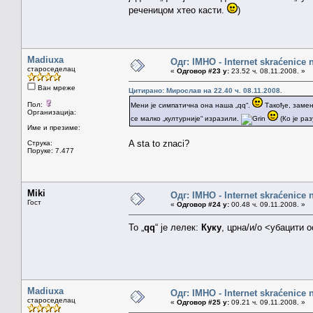
реченицом хтео касти.
)
Madiuxa
Одг: IMHO - Internet skraćenice
староседелац
«
Одговор #23 у:
23.52 ч. 08.11.2008. »
Ван мреже
Цитирано: Мирослав на 22.40 ч. 08.11.2008.
Пол:
Мени је симпатична она наша „qq“.
Такође, замен
Организација:
се малко „културније“ изразили.
(Ко је ра
Име и презиме:
A sta to znaci?
Струка:
Поруке: 7.477
Miki
Одг: IMHO - Internet skraćenice
Гост
«
Одговор #24 у:
00.48 ч. 09.11.2008. »
То „
qq
“ је лелек:
Куку
, црна/и/о <убацити
Madiuxa
Одг: IMHO - Internet skraćenice
староседелац
«
Одговор #25 у:
09.21 ч. 09.11.2008. »