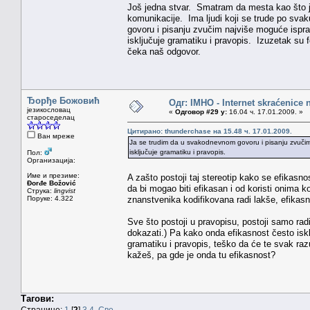
Još jedna stvar. Smatram da mesta kao što j
komunikacije. Ima ljudi koji se trude po sva
govoru i pisanju zvučim najviše moguće ispra
isključuje gramatiku i pravopis. Izuzetak su
čeka naš odgovor.
Ђорђе Божовић
Одг: IMHO - Internet skraćenice
језикословац
«
Одговор #29 у:
16.04 ч. 17.01.2009. »
староседелац
Цитирано: thunderchase на 15.48 ч. 17.01.2009.
Ван мреже
Ja se trudim da u svakodnevnom govoru i pisanju zvučim
isključuje gramatiku i pravopis.
Пол:
Организација:
Име и презиме:
A zašto postoji taj stereotip kako se efikasn
Đorđe Božović
da bi mogao biti efikasan i od koristi onima ko
Струка:
lingvist
Поруке: 4.322
znanstvenika kodifikovana radi lakše, efikasni
Sve što postoji u pravopisu, postoji samo rad
dokazati.) Pa kako onda efikasnost često iskl
gramatiku i pravopis, teško da će te svak raz
kažeš, pa gde je onda tu efikasnost?
Тагови:
Странице:
1
[
2
]
3
4
Све