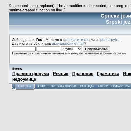
Deprecated: preg_replace(): The /e modifier is deprecated, use preg_re
runtime-created function on line 2
Српски јез
Srpski jez
Добро дошли,
Гост
. Молимо вас
пријавите се
или се
региструјте
.
Да ли сте изгубили ваш
активациони e-mail?
Пријавите се корисничким именом или имејлом, лозинком и дужином сесије
Вести
:
Правила форума
-
Речник
-
Правопис
-
Граматика
-
Вок
недоумице
ПОЧЕТНА
ПОМОЋ
ПРЕТРАГА ФОРУМА
КАЛЕНДАР
ТАГОВИ
ПРИЈАВЉИВА