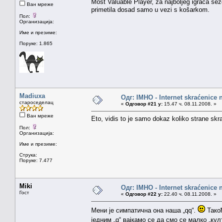
Most Valuable Player, za najboljeg igrača sezo
Ван мреже
primetila dosad samo u vezi s košarkom.
Пол:
Организација:
Име и презиме:
Поруке: 1.865
Madiuxa
Одг: IMHO - Internet skraćenice
староседелац
«
Одговор #21 у:
15.47 ч. 08.11.2008. »
Ван мреже
Eto, vidis to je samo dokaz koliko strane sk
Пол:
Организација:
Име и презиме:
Струка:
Поруке: 7.477
Miki
Одг: IMHO - Internet skraćenice
Гост
«
Одговор #22 у:
22.40 ч. 08.11.2008. »
Мени је симпатична она наша „qq“.
Такођ
једним „q“ вајкамо се да смо се малко „кул