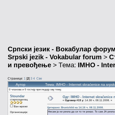
Српски језик - Вокабулар фору
Srpski jezik - Vokabular forum
>
С
и превођење
> Тема:
IMHO - Inte
Странице:
1
[
2
]
3
4
Све
Аутор
Тема: IMHO - Internet skraćenice na srp
0 чланова и 0 гостију прегледају ову тему.
Stoundar
Одг: IMHO - Internet skraćenice
староседелац
«
Одговор #15 у:
14.38 ч. 08.11.2008. »
Ван мреже
Цитирано: Brunichild на 14.16 ч. 08.11.2008.
Нисам ја ни рекла да си то ти рекао. То сам ЈА рекл
Организација: