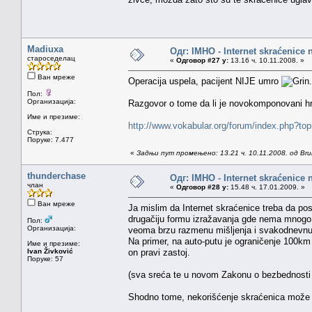
Madiuxa
Одг: IMHO - Internet skraćenice
староседелац
«
Одговор #27 у:
13.16 ч. 10.11.2008. »
Ван мреже
Operacija uspela, pacijent NIJE umro
.
Пол:
Организација:
Razgovor o tome da li je novokomponovani hrv
Име и презиме:
http://www.vokabular.org/forum/index.php?to
Струка:
Поруке: 7.477
«
Задњи пут промењено: 13.21 ч. 10.11.2008. од Brun
thunderchase
Одг: IMHO - Internet skraćenice
члан
«
Одговор #28 у:
15.48 ч. 17.01.2009. »
Ван мреже
Ja mislim da Internet skraćenice treba da pos
drugačiju formu izražavanja gde nema mnogo m
Пол:
Организација:
veoma brzu razmenu mišljenja i svakodnevnu 
Na primer, na auto-putu je ograničenje 100km
Име и презиме:
Ivan Živković
on pravi zastoj.
Поруке: 57
(sva sreća te u novom Zakonu o bezbednosti 
Shodno tome, nekorišćenje skraćenica može m