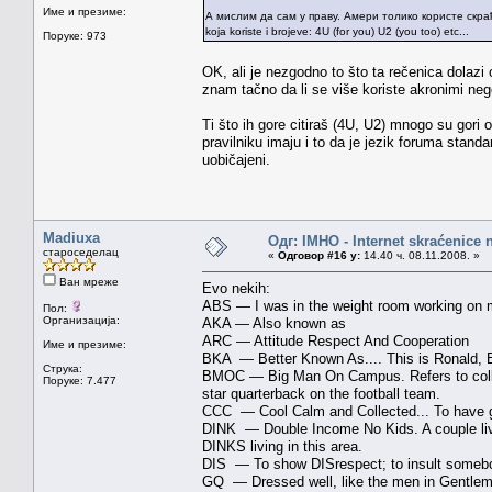
Име и презиме:
А мислим да сам у праву. Амери толико користе скраће
koja koriste i brojeve: 4U (for you) U2 (you too) etc...
Поруке: 973
OK, ali je nezgodno to što ta rečenica dolaz
znam tačno da li se više koriste akronimi neg
Ti što ih gore citiraš (4U, U2) mnogo su gori
pravilniku imaju i to da je jezik foruma standa
uobičajeni.
Madiuxa
Одг: IMHO - Internet skraćenice
староседелац
«
Одговор #16 у:
14.40 ч. 08.11.2008. »
Ван мреже
Evo nekih:
ABS — I was in the weight room working on 
Пол:
Организација:
AKA — Also known as
ARC — Attitude Respect And Cooperation
Име и презиме:
BKA — Better Known As.... This is Ronald, 
Струка:
BMOC — Big Man On Campus. Refers to colle
Поруке: 7.477
star quarterback on the football team.
CCC — Cool Calm and Collected... To have gr
DINK — Double Income No Kids. A couple livin
DINKS living in this area.
DIS — To show DISrespect; to insult somebo
GQ — Dressed well, like the men in Gentlemen