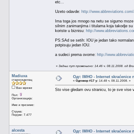
etc...
Uzeto odavde:
http://www.abbreviations.co
Ima toga jos mnogo na netu se sigurno moze 
silnim zanimanjima i titulama koja takodje s
koriste u biznisu:
http://www.abbreviations
PS:SAd se setih: IOU je jedan tako normalan i
potpisuju jedan IOU.
a sudeci prema ovome:
http://www.abbreviat
«
Задњи пут промењено: 14.46 ч. 08.11.2008. од Brun
Madiuxa
Одг: IMHO - Internet skraćenice
староседелац
«
Одговор #17 у:
14.48 ч. 08.11.2008. »
Ван мреже
Sto vise gledam ovu stranicu, to je sve vise 
Пол:
Организација:
Име и презиме:
Струка:
Поруке: 7.477
alcesta
Одг: IMHO - Internet skraćenice