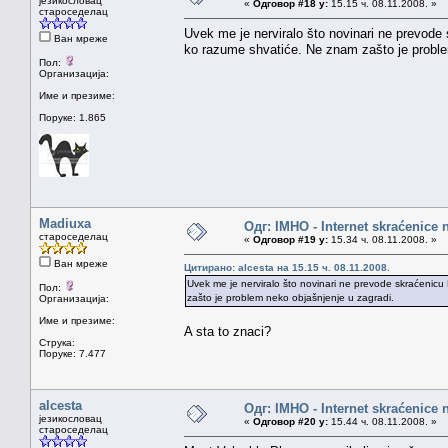
језикословац
«
Одговор #18 у:
15.15 ч. 08.11.2008. »
староседелац
Uvek me je nerviralo što novinari ne prevode
Ван мреже
ko razume shvatiće. Ne znam zašto je proble
Пол:
Организација:
Име и презиме:
Поруке: 1.865
Madiuxa
Одг: IMHO - Internet skraćenice
староседелац
«
Одговор #19 у:
15.34 ч. 08.11.2008. »
Ван мреже
Цитирано: alcesta на 15.15 ч. 08.11.2008.
Uvek me je nerviralo što novinari ne prevode skraćenicu
Пол:
zašto je problem neko objašnjenje u zagradi.
Организација:
Име и презиме:
A sta to znaci?
Струка:
Поруке: 7.477
alcesta
Одг: IMHO - Internet skraćenice
језикословац
«
Одговор #20 у:
15.44 ч. 08.11.2008. »
староседелац