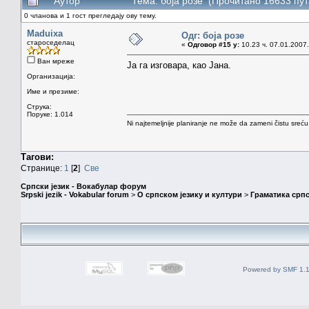
Аутор
Тема: боја розе (Прочитано 16633 пут
0 чланова и 1 гост прегледају ову тему.
Maduixa
Одг: боја розе
староседелац
«
Одговор #15 у:
10.23 ч. 07.01.2007.
Ван мреже
Ја га изговара, као Јана.
Организација:
Име и презиме:
Струка:
Поруке: 1.014
Ni najtemeljnije planiranje ne može da zameni čistu sreć
Тагови:
Странице:
1
[
2
]
Све
Српски језик - Вокабулар форум
Srpski jezik - Vokabular forum
>
О српском језику и култури
>
Граматика српс
Powered by SMF 1.