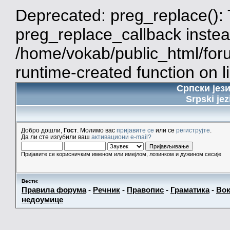
Deprecated: preg_replace(): 
preg_replace_callback instea
/home/vokab/public_html/for
runtime-created function on l
Српски јез
Srpski jez
Добро дошли,
Гост
. Молимо вас
пријавите се
или се
региструјте
.
Да ли сте изгубили ваш
активациони e-mail?
Пријавите се корисничким именом или имејлом, лозинком и дужином сесије
Вести
:
Правила форума
-
Речник
-
Правопис
-
Граматика
-
Вок
недоумице