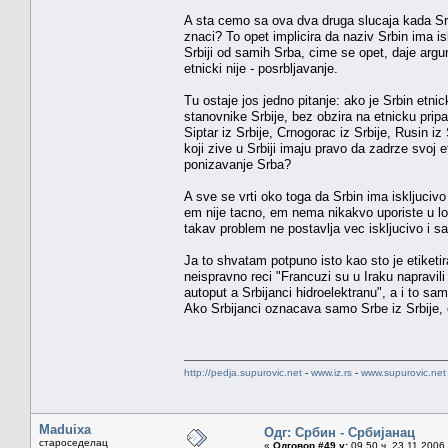
A sta cemo sa ova dva druga slucaja kada Srbij
znaci? To opet implicira da naziv Srbin ima isk
Srbiji od samih Srba, cime se opet, daje argu
etnicki nije - posrbljavanje.
Tu ostaje jos jedno pitanje: ako je Srbin etnic
stanovnike Srbije, bez obzira na etnicku prip
Siptar iz Srbije, Crnogorac iz Srbije, Rusin iz 
koji zive u Srbiji imaju pravo da zadrze svoj e
ponizavanje Srba?
A sve se vrti oko toga da Srbin ima iskljucivo
em nije tacno, em nema nikakvo uporiste u log
takav problem ne postavlja vec iskljucivo i 
Ja to shvatam potpuno isto kao sto je etiket
neispravno reci "Francuzi su u Iraku napravili
autoput a Srbijanci hidroelektranu", a i to s
Ako Srbijanci oznacava samo Srbe iz Srbije, 
http://pedja.supurovic.net
-
www.iz.rs
-
www.supurovic.net
Maduixa
Одг: Србин - Србијанац
староседелац
«
Одговор #49 у:
09.50 ч. 23.11.2006.