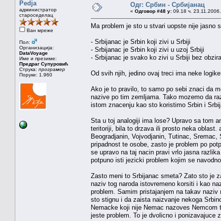
Pedja
Одг: Србин - Србијанац
администратор
«
Одговор #48 у:
09.18 ч. 23.11.2006.
староседелац
Ma problem je sto u stvari uopste nije jasno s
Ван мреже
- Srbijanac je Srbin koji zivi u Srbiji
Пол:
Организација:
- Srbijanac je Srbin koji zivi u uzoj Srbiji
DataVoyage
- Srbijanac je svako ko zivi u Srbiji bez obzi
Име и презиме:
Предраг Супуровић
Струка:
програмер
Od svih njih, jedino ovaj treci ima neke logik
Поруке: 1.960
Ako je to pravilo, to samo po sebi znaci da 
nazive po tim zemljama. Tako mozemo da raz
istom znacenju kao sto koristimo Srbin i Srbi
Sta u toj analogiji ima lose? Upravo sa tom 
teritoriji, bila to drzava ili prosto neka obla
Beogradjanin, Vojvodjanin, Tutinac, Sremac, 
pripadnost te osobe, zasto je problem po potp
se upravo na taj nacin pravi vrlo jasna razli
potpuno isti jezicki problem kojim se navodno
Zasto meni to Srbijanac smeta? Zato sto je z
naziv tog naroda istovremeno korsiti i kao na
problem. Samim pristajanjem na takav naziv m
sto stignu i da zaista naizvanje nekoga Srbin
Nemacke koji nije Nemac nazoves Nemcom to n
jeste problem. To je dvolicno i ponizavajuce 