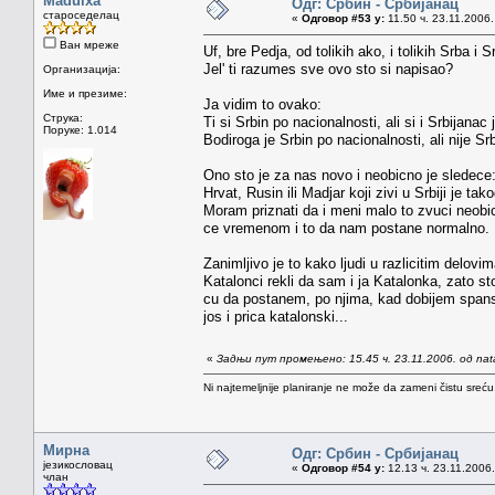
Maduixa
Одг: Србин - Србијанац
староседелац
«
Одговор #53 у:
11.50 ч. 23.11.2006.
Ван мреже
Uf, bre Pedja, od tolikih ako, i tolikih Srba i 
Jel' ti razumes sve ovo sto si napisao?
Организација:
Име и презиме:
Ja vidim to ovako:
Струка:
Ti si Srbin po nacionalnosti, ali si i Srbijanac j
Поруке: 1.014
Bodiroga je Srbin po nacionalnosti, ali nije Srbi
Ono sto je za nas novo i neobicno je sledece
Hrvat, Rusin ili Madjar koji zivi u Srbiji je tako
Moram priznati da i meni malo to zvuci neobicn
ce vremenom i to da nam postane normalno.
Zanimljivo je to kako ljudi u razlicitim delov
Katalonci rekli da sam i ja Katalonka, zato st
cu da postanem, po njima, kad dobijem spanski 
jos i prica katalonski...
«
Задњи пут промењено: 15.45 ч. 23.11.2006. од na
Ni najtemeljnije planiranje ne može da zameni čistu sreć
Мирна
Одг: Србин - Србијанац
језикословац
«
Одговор #54 у:
12.13 ч. 23.11.2006.
члан