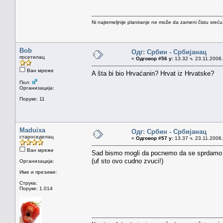
Ni najtemeljnije planiranje ne može da zameni čistu sreć
Bob
Одг: Србин - Србијанац
посетилац
«
Одговор #56 у:
13.32 ч. 23.11.2006.
Ван мреже
A šta bi bio Hrvaćanin? Hrvat iz Hrvatske?
Пол:
Организација:
Поруке: 11
Maduixa
Одг: Србин - Србијанац
староседелац
«
Одговор #57 у:
13.37 ч. 23.11.2006.
Ван мреже
Sad bismo mogli da pocnemo da se sprdamo sa
(uf sto ovo cudno zvuci!)
Организација:
Име и презиме:
Струка:
Поруке: 1.014