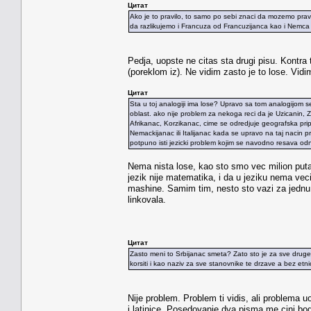
Цитат
Ako je to pravilo, to samo po sebi znaci da mozemo prav
da razlikujemo i Francuza od Francuzijanca kao i Nemca 
Pedja, uopste ne citas sta drugi pisu. Kontra 
(poreklom iz). Ne vidim zasto je to lose. Vi
Цитат
Sta u toj analogiji ima lose? Upravo sa tom analogijom se 
oblast. ako nije problem za nekoga reci da je Uzicanin,
Afrikanac, Korzikanac, cime se odredjuje geografska prip
Nemackijanac ili Italijanac kada se upravo na taj nacin p
potpuno isti jezicki problem kojim se navodno resava odn
Nema nista lose, kao sto smo vec milion puta 
jezik nije matematika, i da u jeziku nema veciti
mashine. Samim tim, nesto sto vazi za jednu r
linkovala.
Цитат
Zasto meni to Srbijanac smeta? Zato sto je za sve drug
korsiti i kao naziv za sve stanovnike te drzave a bez etn
Nije problem. Problem ti vidis, ali problema 
i latinice. Posedovanje dva pisma me cini boga