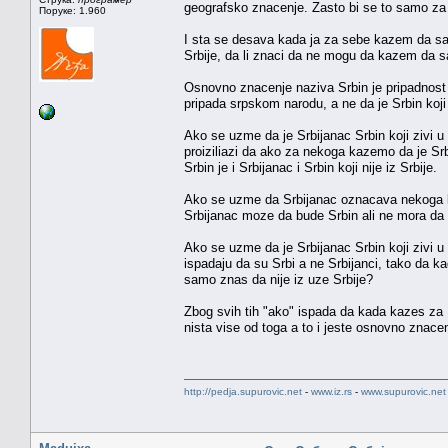
geografsko znacenje. Zasto bi se to samo za 
Поруке: 1.960
I sta se desava kada ja za sebe kazem da sam
Srbije, da li znaci da ne mogu da kazem da sa
Osnovno znacenje naziva Srbin je pripadnost
pripada srpskom narodu, a ne da je Srbin koji 
Ako se uzme da je Srbijanac Srbin koji zivi u S
proiziliazi da ako za nekoga kazemo da je Srb
Srbin je i Srbijanac i Srbin koji nije iz Srbije.
Ako se uzme da Srbijanac oznacava nekoga ko zi
Srbijanac moze da bude Srbin ali ne mora da
Ako se uzme da je Srbijanac Srbin koji zivi u u
ispadaju da su Srbi a ne Srbijanci, tako da k
samo znas da nije iz uze Srbije?
Zbog svih tih "ako" ispada da kada kazes za B
nista vise od toga a to i jeste osnovno znace
http://pedja.supurovic.net
-
www.iz.rs
-
www.supurovic.net