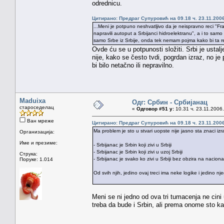
odrednicu.
Цитирано: Предраг Супуровић на 09.18 ч. 23.11.2006
...Meni je potpuno neshvatljivo da je neispravno reci "Fr
napravili autoput a Srbijanci hidroelektranu", a i to sa
samo Srbe iz Srbije, onda tek nemam pojma kako bi ta re
Ovde ću se u potpunosti složiti. Srbi je usta
nije, kako se često tvdi, pogrdan izraz, no je
bi bilo netačno ili nepravilno.
Maduixa
Одг: Србин - Србијанац
староседелац
«
Одговор #51 у:
10.31 ч. 23.11.2006.
Ван мреже
Цитирано: Предраг Супуровић на 09.18 ч. 23.11.2006
Ma problem je sto u stvari uopste nije jasno sta znaci izr
Организација:
Име и презиме:
- Srbijanac je Srbin koji zivi u Srbiji
- Srbijanac je Srbin koji zivi u uzoj Srbiji
Струка:
- Srbijanac je svako ko zivi u Srbiji bez obzira na nacion
Поруке: 1.014
Od svih njih, jedino ovaj treci ima neke logike i jedino n
Meni se ni jedno od ova tri tumacenja ne cini
treba da bude i Srbin, ali prema onome sto kaz