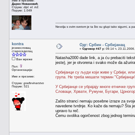
Име и презиме:
Дарко Новаковић
Струка:
dipl. el. inž.
Поруке: 1.049
Nevolja s ovim svetom je ta što su glupi tako sigurni, a 
kontra
Одг: Србин - Србијанац
језикословац
«
Одговор #47 у:
09.14 ч. 23.11.2006.
староседелац
Natasha2000 dade link, a ja ću prebaciti teks
Ван мреже
jeste), jer je otvorena i svako može da ažur
Пол:
Организација:
Србијанци су људи који живе у Србији, ил
Име и презиме:
група. Не треба мешати термин "Србијанци"
Струка:
građevinarstvo
У Србијанце се убрајају многе етничке гру
Поруке: 521
Словаци, Хрвати, Румуни, Бугари, Црногор
Zašto stranci nemaju posebne izraze za svoje 
navedene tvrdnje. Ko kaže da nemaju? Šta je 
upravo tu reč.
Čemu ovolika ogorčenost zbog jednog termina 