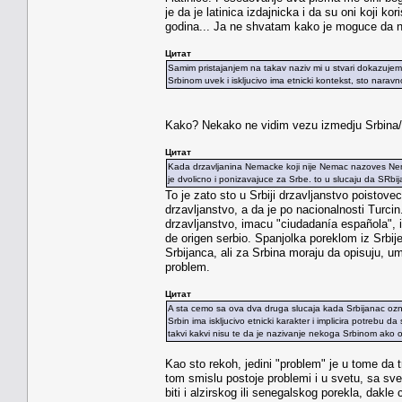
je da je latinica izdajnicka i da su oni koji ko
godina... Ja ne shvatam kako je moguce da ne
Цитат
Samim pristajanjem na takav naziv mi u stvari dokazujemo
Srbinom uvek i iskljucivo ima etnicki kontekst, sto naravn
Kako? Nekako ne vidim vezu izmedju Srbina/Sr
Цитат
Kada drzavljanina Nemacke koji nije Nemac nazoves Nemc
je dvolicno i ponizavajuce za Srbe. to u slucaju da SRbij
To je zato sto u Srbiji drzavljanstvo poisto
drzavljanstvo, a da je po nacionalnosti Turci
drzavljanstvo, imacu "ciudadanía española", i
de origen serbio. Spanjolka poreklom iz Srbije.
Srbijanca, ali za Srbina moraju da opisuju, 
problem.
Цитат
A sta cemo sa ova dva druga slucaja kada Srbijanac oznacav
Srbin ima iskljucivo etnicki karakter i implicira potrebu da
takvi kakvi nisu te da je nazivanje nekoga Srbinom ako on 
Kao sto rekoh, jedini "problem" je u tome da 
tom smislu postoje problemi i u svetu, sa s
biti i alzirskog ili senegalskog porekla, dakle