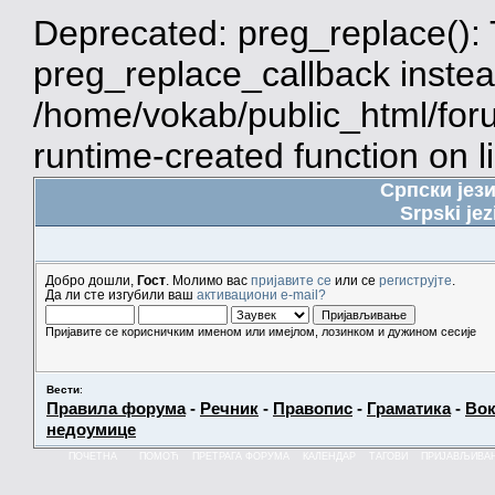
Deprecated: preg_replace(): 
preg_replace_callback instea
/home/vokab/public_html/for
runtime-created function on l
Српски јез
Srpski jez
Добро дошли,
Гост
. Молимо вас
пријавите се
или се
региструјте
.
Да ли сте изгубили ваш
активациони e-mail?
Пријавите се корисничким именом или имејлом, лозинком и дужином сесије
Вести
:
Правила форума
-
Речник
-
Правопис
-
Граматика
-
Вок
недоумице
ПОЧЕТНА
ПОМОЋ
ПРЕТРАГА ФОРУМА
КАЛЕНДАР
ТАГОВИ
ПРИЈАВЉИВА