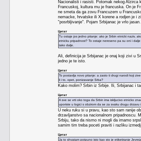
Nacionalisti i rasisti. Potomak nekog Alzirca 
Francuskoj, kultura mu je francuska. On je F
ne smeta da ga zovu Francuzem u Francuskoj 
nemacke, hrvatske ili X korene a rodjen je i zi
"posrbljivanje". Pojam Srbijanac je vrlo jasan. 
Цитат
Tu ostaje jos jedno pitanje: ako je Srbin etnicki naziv, ak
etnicku pripadnost? To ostaje nereseno pa su oni i dalje M
tako dalje.
Ali, definicija je Srbijanac je onaj koji zivi 
jedno je te isto.
Цитат
To postavlja novo pitanje: a zasto ti drugi narodi koji zi
li i to, opet, ponizavanje Srba?
Kako molim? Srbin iz Srbije. Ili, Srbijanac i
Цитат
A sve se vrti oko toga da Srbin ima iskljucivo etnicko z
uporiste u logici s obzirom da se za svaku drugu drzavu i
U neku ruku si u pravu, kao sto sam ranije o
drzavljanstvo sa nacionalnom pripadnoscu. Mo
Srbiju, tako da nismo ni mogli da imamo srps
samim tim treba poceti praviti i razliku izmed
Цитат
Ja to shvatam potpuno isto kao sto je etiketiranje Jevr