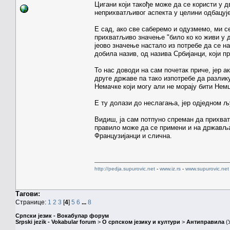
Цигани који такође може да се користи у 
неприхватљивог аспекта у целини одбацу
Е сад, ако све саберемо и одузмемо, ми с
прихватљиво значење "било ко ко живи у д
јеово значење настало из потребе да се на
добила назив, од назива Србијанци, који п
То нас доводи на сам почетак приче, јер а
друге државе па тако изпотребе да разли
Немачке који могу али не морају бити Нем
Е ту долази до неслагања, јер одједном 
Видиш, ја сам потпуно спреман да прихват
правило може да се примени и на државља
Французијанци и слична.
http://pedja.supurovic.net
-
www.iz.rs
-
www.supurovic.net
Тагови:
Странице:
1
2
3
[
4
]
5
6
...
8
Српски језик - Вокабулар форум
Srpski jezik - Vokabular forum
>
О српском језику и култури
>
Антиправила
(