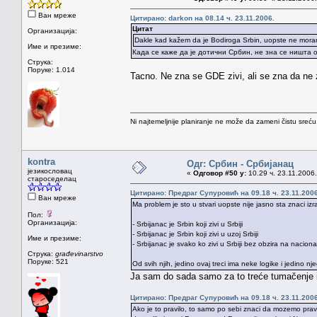
Ван мреже
Цитирано: darkon на 08.14 ч. 23.11.2006.
Цитат
Организација:
Dakle kad kažem da je Bodiroga Srbin, uopste ne moram 
Име и презиме:
Када се каже да је дотични Србин, не зна се ништа 
Струка:
Поруке: 1.014
Tacno. Ne zna se GDE zivi, ali se zna da ne zivi
Ni najtemeljnije planiranje ne može da zameni čistu sreć
kontra
Одг: Србин - Србијанац
језикословац
«
Одговор #50 у:
10.29 ч. 23.11.2006.
староседелац
Цитирано: Предраг Супуровић на 09.18 ч. 23.11.2006
Ван мреже
Ma problem je sto u stvari uopste nije jasno sta znaci izr
Пол:
Организација:
- Srbijanac je Srbin koji zivi u Srbiji
- Srbijanac je Srbin koji zivi u uzoj Srbiji
Име и презиме:
- Srbijanac je svako ko zivi u Srbiji bez obzira na nacion
Струка:
građevinarstvo
Поруке: 521
Od svih njih, jedino ovaj treci ima neke logike i jedino n
Ja sam do sada samo za to treće tumačenje i 
Цитирано: Предраг Супуровић на 09.18 ч. 23.11.2006
Ako je to pravilo, to samo po sebi znaci da mozemo prav