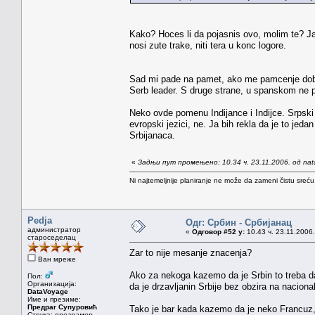
Kako? Hoces li da pojasnis ovo, molim te? J
nosi zute trake, niti tera u konc logore.
Sad mi pade na pamet, ako me pamcenje dobro 
Serb leader. S druge strane, u spanskom ne po
Neko ovde pomenu Indijance i Indijce. Srpski j
evropski jezici, ne. Ja bih rekla da je to jeda
Srbijanaca.
«
Задњи пут промењено: 10.34 ч. 23.11.2006. од na
Ni najtemeljnije planiranje ne može da zameni čistu sreć
Pedja
Одг: Србин - Србијанац
администратор
«
Одговор #52 у:
10.43 ч. 23.11.2006.
староседелац
Zar to nije mesanje znacenja?
Ван мреже
Ako za nekoga kazemo da je Srbin to treba da
Пол:
Организација:
da je drzavljanin Srbije bez obzira na naciona
DataVoyage
Име и презиме:
Предраг Супуровић
Tako je bar kada kazemo da je neko Francuz, Ma
Струка:
програмер