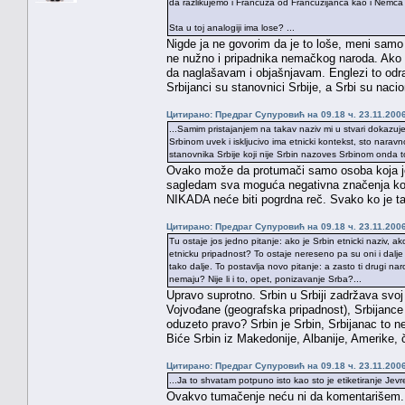
da razlikujemo i Francuza od Francuzijanca kao i Nemca 
Sta u toj analogiji ima lose? ...
Nigde ja ne govorim da je to loše, meni sa
ne nužno i pripadnika nemačkog naroda. Ako
da naglašavam i objašnjavam. Englezi to odra
Srbijanci su stanovnici Srbije, a Srbi su naci
Цитирано: Предраг Супуровић на 09.18 ч. 23.11.2006
...Samim pristajanjem na takav naziv mi u stvari dokazuj
Srbinom uvek i iskljucivo ima etnicki kontekst, sto nar
stanovnika Srbije koji nije Srbin nazoves Srbinom onda to
Ovako može da protumači samo osoba koja je 
sagledam sva moguća negativna značenja koja b
NIKADA neće biti pogrdna reč. Svako ko je t
Цитирано: Предраг Супуровић на 09.18 ч. 23.11.2006
Tu ostaje jos jedno pitanje: ako je Srbin etnicki naziv, ak
etnicku pripadnost? To ostaje nereseno pa su oni i dalje M
tako dalje. To postavlja novo pitanje: a zasto ti drugi nar
nemaju? Nije li i to, opet, ponizavanje Srba?...
Upravo suprotno. Srbin u Srbiji zadržava svoj
Vojvođane (geografska pripadnost), Srbijance
oduzeto pravo? Srbin je Srbin, Srbijanac to ne
Biće Srbin iz Makedonije, Albanije, Amerike, 
Цитирано: Предраг Супуровић на 09.18 ч. 23.11.2006
...Ja to shvatam potpuno isto kao sto je etiketiranje Je
Ovakvo tumačenje neću ni da komentarišem. M