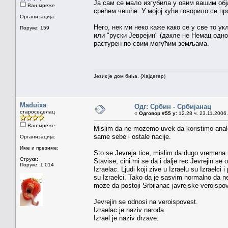
Ја сам се мало изгубила у овим вашим обј
Ван мреже
срећем чешће. У мојој кући говорило се пр
Организација:
Него, нек ми неко каже како се у све то у
Поруке: 159
или "руски Јеврејин" (дакле не Немац одно
растурен по свим могућим земљама.
Језик је дом бића. (Хајдегер)
Maduixa
Одг: Србин - Србијанац
староседелац
«
Одговор #55 у:
12.28 ч. 23.11.2006.
Ван мреже
Mislim da ne mozemo uvek da koristimo analog
same sebe i ostale nacije.
Организација:
Име и презиме:
Sto se Jevreja tice, mislim da dugo vremena n
Струка:
Stavise, cini mi se da i dalje rec Jevrejin se
Поруке: 1.014
Izraelac. Ljudi koji zive u Izraelu su Izraelci i
su Izraelci. Tako da je sasvim normalno da n
moze da postoji Srbijanac javrejske veroispov
Jevrejin se odnosi na veroispovest.
Izraelac je naziv naroda.
Izrael je naziv drzave.