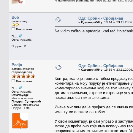
Ni najtemeljnije planiranje ne može da zameni čistu sreć
Bob
Одг: Србин - Србијанац
посетилац
«
Одговор #58 у:
13.44 ч. 23.11.2006.
Ван мреже
Ne vidim zašto je sprdanje, kad reč Hrvaćanin
Пол:
Организација:
Поруке: 11
Pedja
Одг: Србин - Србијанац
администратор
«
Одговор #59 у:
15.35 ч. 23.11.2006.
староседелац
Контра, мало је тешко с тобом продискуто
Ван мреже
коментара на моју поруку је етиектирање 
коментарисао значења коај се том називу 
Пол:
Организација:
датим значењима, стреле и стрелице упути 
DataVoyage
неслагање са тим значењима.
Име и презиме:
Предраг Супуровић
Струка:
програмер
Иначе мислим да је прејако да се онима к
Поруке: 1.960
има, ту се слажем са тобом.
У свом коментару, ја сам управо и заступ
може да прође оно које има искључиво геог
неприхватљивим етничким контекстима. Упр