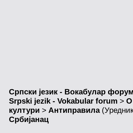
Српски језик - Вокабулар фору
Srpski jezik - Vokabular forum
>
О
култури
>
Антиправила
(Уредни
Србијанац