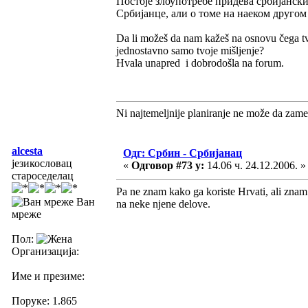
Постоје злоупотребе придева србијански
Србијанце, али о томе на наеком другом
Da li možeš da nam kažeš na osnovu čega tvrd
jednostavno samo tvoje mišljenje?
Hvala unapred i dobrodošla na forum.
Ni najtemeljnije planiranje ne može da zame
alcesta
Одг: Србин - Србијанац
језикословац
«
Одговор #73 у:
14.06 ч. 24.12.2006. »
староседелац
Pa ne znam kako ga koriste Hrvati, ali znam 
Ван
na neke njene delove.
мреже
Пол:
Организација:
Име и презиме:
Поруке: 1.865