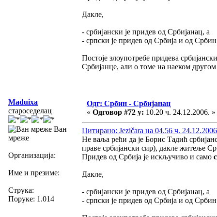
Дакле,
- србијански је придев од Србијанац, а
- српски је придев од Србија и од Србин
Постоје злоупотребе придева србијански
Србијанце, али о томе на наеком другом
Maduixa
Одг: Србин - Србијанац
староседелац
«
Одговор #72 у:
10.20 ч. 24.12.2006. »
Ван
Цитирано: Jezičara на 04.56 ч. 24.12.2006
мреже
Не ваља рећи да је Борис Тадић србијан
праве србијански сир), дакле житеље Срб
Организација:
Придев од Србија је искључиво и само
Име и презиме:
Дакле,
Струка:
- србијански је придев од Србијанац, а
Поруке: 1.014
- српски је придев од Србија и од Србин