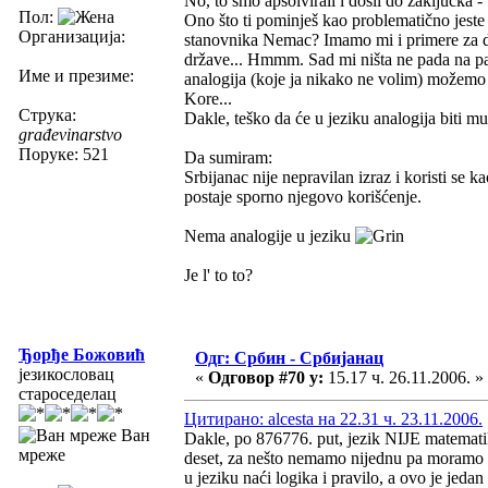
No, to smo apsolvirali i došli do zaključka -
Пол:
Ono što ti pominješ kao problematično jest
Организација:
stanovnika Nemac? Imamo mi i primere za du
države... Hmmm. Sad mi ništa ne pada na pa
Име и презиме:
analogija (koje ja nikako ne volim) možemo s
Kore...
Струка:
Dakle, teško da će u jeziku analogija biti m
građevinarstvo
Поруке: 521
Da sumiram:
Srbijanac nije nepravilan izraz i koristi se
postaje sporno njegovo korišćenje.
Nema analogije u jeziku
Je l' to to?
Ђорђе Божовић
Одг: Србин - Србијанац
језикословац
«
Одговор #70 у:
15.17 ч. 26.11.2006. »
староседелац
Цитирано: alcesta на 22.31 ч. 23.11.2006.
Ван
Dakle, po 876776. put, jezik NIJE matemati
мреже
deset, za nešto nemamo nijednu pa moramo da
u jeziku naći logika i pravilo, a ovo je jedan