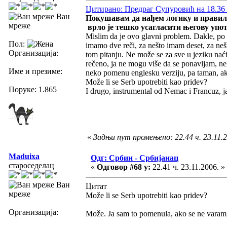
Цитирано: Предраг Супуровић на 18.36 ч
Ван
Покушавам да нађем логику и правил
мреже
врло је тешко усагласити његову упо
Mislim da je ovo glavni problem. Dakle, po 
Пол:
imamo dve reči, za nešto imam deset, za neš
Организација:
tom pitanju. Ne može se za sve u jeziku naći 
rečeno, ja ne mogu više da se ponavljam, neg
Име и презиме:
neko pomenu englesku verziju, pa taman, ak
Može li se Serb upotrebiti kao pridev?
Поруке: 1.865
I drugo, instrumental od Nemac i Francuz, 
«
Задњи пут промењено: 22.44 ч. 23.11.20
Maduixa
Одг: Србин - Србијанац
староседелац
«
Одговор #68 у:
22.41 ч. 23.11.2006. »
Ван
Цитат
мреже
Može li se Serb upotrebiti kao pridev?
Организација:
Može. Ja sam to pomenula, ako se ne varam, 