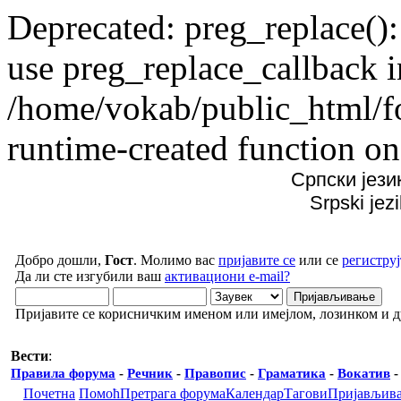
Deprecated: preg_replace():
use preg_replace_callback i
/home/vokab/public_html/f
runtime-created function on
Српски јези
Srpski jez
Добро дошли,
Гост
. Молимо вас
пријавите се
или се
региструј
Да ли сте изгубили ваш
активациони e-mail?
Пријавите се корисничким именом или имејлом, лозинком и 
Вести
:
Правила форума
-
Речник
-
Правопис
-
Граматика
-
Вокатив
Почетна
Помоћ
Претрага форума
Календар
Тагови
Пријављив