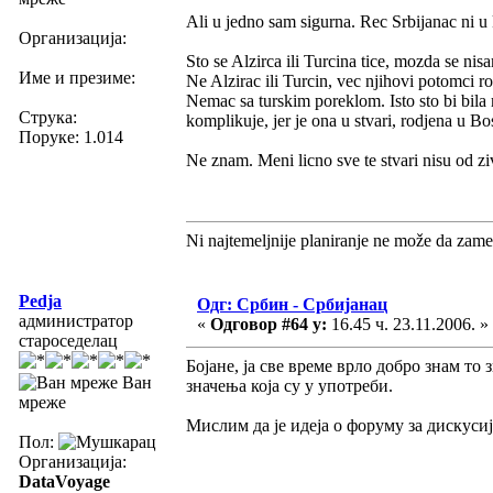
Ali u jedno sam sigurna. Rec Srbijanac ni u
Организација:
Sto se Alzirca ili Turcina tice, mozda se nis
Име и презиме:
Ne Alzirac ili Turcin, vec njihovi potomci ro
Nemac sa turskim poreklom. Isto sto bi bila
Струка:
komplikuje, jer je ona u stvari, rodjena u Bo
Поруке: 1.014
Ne znam. Meni licno sve te stvari nisu od zi
Ni najtemeljnije planiranje ne može da zame
Pedja
Одг: Србин - Србијанац
администратор
«
Одговор #64 у:
16.45 ч. 23.11.2006. »
староседелац
Бојане, ја све време врло добро знам то 
Ван
значења која су у употреби.
мреже
Мислим да је идеја о форуму за дискусиј
Пол:
Организација:
DataVoyage