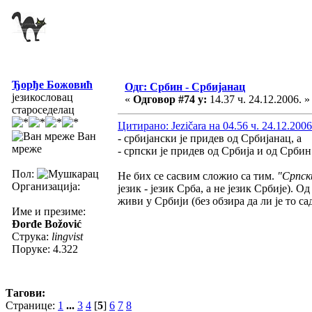
Ђорђе Божовић
Одг: Србин - Србијанац
језикословац
«
Одговор #74 у:
14.37 ч. 24.12.2006. »
староседелац
Цитирано: Jezičara на 04.56 ч. 24.12.2006
Ван
- србијански је придев од Србијанац, а
мреже
- српски је придев од Србија и од Србин
Пол:
Не бих се сасвим сложио са тим.
"Српск
Организација:
језик - језик Срба, а не језик Србије). О
живи у Србији (без обзира да ли је то 
Име и презиме:
Đorđe Božović
Струка:
lingvist
Поруке: 4.322
Тагови:
Странице:
1
...
3
4
[
5
]
6
7
8