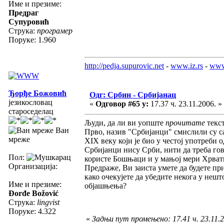
Име и презиме:
Предраг
Супуровић
Струка:
програмер
Поруке: 1.960
http://pedja.supurovic.net
-
www.iz.rs
-
www
Ђорђе Божовић
Одг: Србин - Србијанац
језикословац
«
Одговор #65 у:
17.37 ч. 23.11.2006. »
староседелац
Људи, да ли ви уопште
прочитате
текст
Ван
Прво, назив "Србијанци" смислили су са
мреже
XIX веку који је био у честој употреби 
Србијанци нису Срби, нити да треба гов
Пол:
користе Бошњаци и у мањој мери Хрват
Организација:
Предраже, Ви заиста умете да будете п
како очекујете да убедите некога у нешт
Име и презиме:
објашњења?
Đorđe Božović
Струка:
lingvist
Поруке: 4.322
«
Задњи пут промењено: 17.41 ч. 23.11.