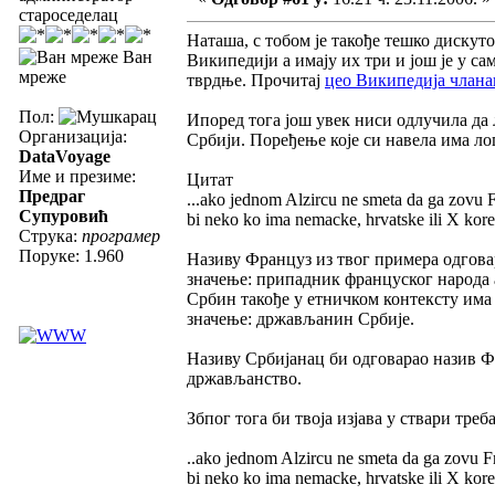
староседелац
Наташа, с тобом је такође тешко дискут
Ван
Википедији а имају их три и још је у са
мреже
тврдње. Прочитај
цео Википедија чланак
Пол:
Ипоред тога још увек ниси одлучила да 
Организација:
Србији. Поређење које си навела има л
DataVoyage
Име и презиме:
Цитат
Предраг
...ako jednom Alzircu ne smeta da ga zovu 
Супуровић
bi neko ko ima nemacke, hrvatske ili X korene
Струка:
програмер
Поруке: 1.960
Називу Француз из твог примера одгова
значење: припадник француског народа 
Србин такође у етничком контексту има 
значење: држављанин Србије.
Називу Србијанац би одговарао назив Фр
држављанство.
Збпог тога би твоја изјава у ствари треба
..ako jednom Alzircu ne smeta da ga zovu F
bi neko ko ima nemacke, hrvatske ili X korene