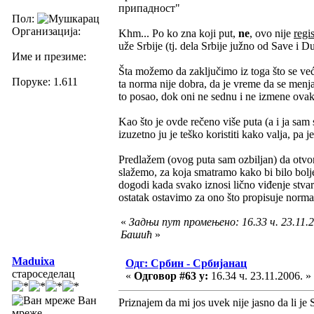
припадност"
Пол:
Организација:
Khm... Po ko zna koji put,
ne
, ovo nije
regi
uže Srbije (tj. dela Srbije južno od Save i D
Име и презиме:
Šta možemo da zaključimo iz toga što se ve
Поруке: 1.611
ta norma nije dobra, da je vreme da se menja
to posao, dok oni ne sednu i ne izmene ovak
Kao što je ovde rečeno više puta (a i ja sam
izuzetno ju je teško koristiti kako valja, pa j
Predlažem (ovog puta sam ozbiljan) da otvor
slažemo, za koja smatramo kako bi bilo bolj
dogodi kada svako iznosi lično viđenje stva
ostatak ostavimo za ono što propisuje norma, 
«
Задњи пут промењено: 16.33 ч. 23.11.2
Башић
»
Maduixa
Одг: Србин - Србијанац
староседелац
«
Одговор #63 у:
16.34 ч. 23.11.2006. »
Ван
Priznajem da mi jos uvek nije jasno da li je S
мреже