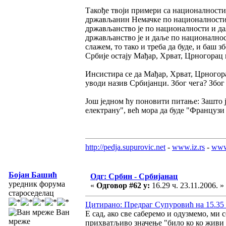
Такође твоји примери са националностим
држављанин Немачке по националности о
држављанство је по националности и д
држављанство је и даље по националнос
слажем, то тако и треба да буде, и баш
Србије остају Мађар, Хрват, Црногорац
Инсистира се да Мађар, Хрват, Црногор
уводи назив Србијанци. Због чега? Због 
Још једном ћу поновити питање: Зашто 
електрану", већ мора да буде "Французи
http://pedja.supurovic.net
-
www.iz.rs
-
www
Бојан Башић
Одг: Србин - Србијанац
уредник форума
«
Одговор #62 у:
16.29 ч. 23.11.2006. »
староседелац
Цитирано: Предраг Супуровић на 15.35 ч
Ван
Е сад, ако све саберемо и одузмемо, ми 
мреже
прихватљиво значење "било ко ко живи 