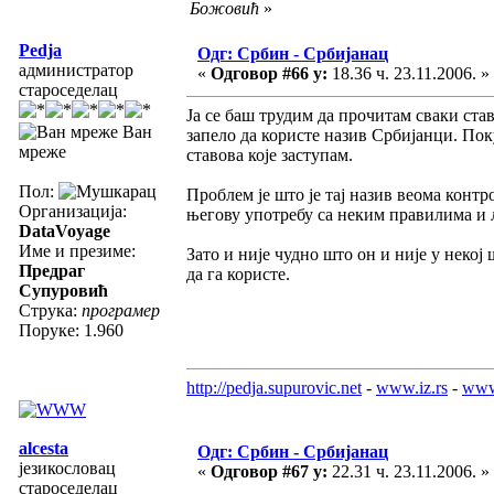
Божовић
»
Pedja
Одг: Србин - Србијанац
администратор
«
Одговор #66 у:
18.36 ч. 23.11.2006. »
староседелац
Ја се баш трудим да прочитам сваки ста
Ван
запело да користе назив Србијанци. По
мреже
ставова које заступам.
Пол:
Проблем је што је тај назив веома контр
Организација:
његову употребу са неким правилима и 
DataVoyage
Име и презиме:
Зато и није чудно што он и није у некој
Предраг
да га користе.
Супуровић
Струка:
програмер
Поруке: 1.960
http://pedja.supurovic.net
-
www.iz.rs
-
www
alcesta
Одг: Србин - Србијанац
језикословац
«
Одговор #67 у:
22.31 ч. 23.11.2006. »
староседелац