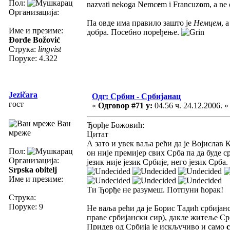
Пол:
nazvati nekoga Nemc
e
m i Francuz
o
m, a ne 
Организација:
Па овде има правило зашто је
Немцем
, 
Име и презиме:
добра. Посебно поређење.
Đorđe Božović
Струка:
lingvist
Поруке: 4.322
Jezičara
Одг: Србин - Србијанац
гост
«
Одговор #71 у:
04.56 ч. 24.12.2006. »
Ван
Ђорђе Божовић:
мреже
Цитат
А зато и увек ваља рећи да је Војислав 
Пол:
он није премијер свих Срба па да буде с
Организација:
језик није језик Србије, него језик Срба.
Srpska obitelj
Име и презиме:
Ти Ђорђе не разумеш. Потпуни ћорак!
Струка:
Поруке: 9
Не ваља рећи да је Борис Тадић србијан
праве србијански сир), дакле житеље Срб
Придев од Србија је искључиво и само