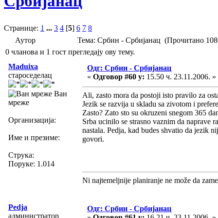
Србијанац
Странице:
1
...
3
4
[
5
]
6
7
8
Аутор
Тема: Србин - Србијанац (Прочитано 108
0 чланова и 1 гост прегледају ову тему.
Maduixa
Одг: Србин - Србијанац
староседелац
«
Одговор #60 у:
15.50 ч. 23.11.2006. »
Ван
Ali, zasto mora da postoji isto pravilo za os
мреже
Jezik se razvija u skladu sa zivotom i prefe
Zasto? Zato sto su okruzeni snegom 365 dan
Организација:
Srba ucinilo se strasno vaznim da naprave raz
nastala. Pedja, kad budes shvatio da jezik n
Име и презиме:
govori.
Струка:
Поруке: 1.014
Ni najtemeljnije planiranje ne može da zame
Pedja
Одг: Србин - Србијанац
администратор
«
Одговор #61 у:
16.21 ч. 23.11.2006. »