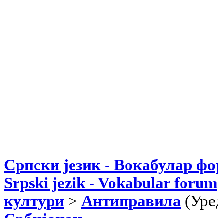
Српски језик - Вокабулар ф
Srpski jezik - Vokabular forum
култури
>
Антиправила
(Уре