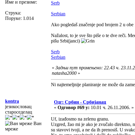
Име и презиме:
Serb
Струка:
Serbian
Поруке: 1.014
Ako pogledaš značenje pod brojem 2 u obe re
Nažalost, to je sve što piše o te dve reči. M
pišu Srbi(janci)
Serb
Serbian
«
Задњи пут промењено: 22.43 ч. 23.11.2
natasha2000
»
Ni najtemeljnije planiranje ne može da zame
kontra
Одг: Србин - Србијанац
језикословац
«
Одговор #69 у:
10.01 ч. 26.11.2006. »
староседелац
Uf, izađosmo na zelenu granu.
Ван
Uzgred, žao mi je ako je zvučalo direktno, 
мреже
su stavovi tvoji, a ne da ih prenosiš. U sva