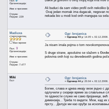
Dakle ja govorim o ovoj mojoj koja ima vise s
Пол:
Организација:
Ali buduci da sam video profil ovih nekoliko lj
Име и презиме:
Ovaj jedan momak ima dugacak, negovan noka
Струка:
nekada bio u modi kod onih mangupa sa sel
Поруке: 229
Madiuxa
Одг: brojanica
староседелац
«
Одговор #3 у:
14.05 ч. 02.12.2008.
Ван мреже
Ja nisam imala pojma o tom novokomponovanom 
Пол:
Организација:
S druge strane, apsolutno se slažem s Đorđe
polovina onih koji su devedesetih godina poče
Име и презиме:
Струка:
Поруке: 7.477
Miki
Одг: brojanica
Гост
«
Одговор #4 у:
20.04 ч. 02.12.2008.
Богме, слава и црква имају везе једно с др
одлучили у скорије време за слављење сла
те оданости служе не само бројанице, већ
димензија... Треба то видети. Мхм, кад и
прсту... Делује ми као оруђе за ископавањ