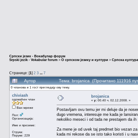
Српски језик - Вокабулар форум
Srpski jezik - Vokabular forum
>
О српском језику и култури
>
Српска култура
Странице: [
1
]
2
3
...
7
Аутор
Тема: brojanica (Прочитано 111916 пу
0 чланова и 1 гост прегледају ову тему.
chiviash
brojanica
одомаћен члан
«
у:
00.40 ч. 02.12.2008. »
Ван мреже
Postavljam ovu temu jer mi deluje da je nose
dugo vremena, interesuje me kada je lansiran
Пол:
Организација:
nekoliko meseci i od tada ne prestajem da ih
Име и презиме:
Za mene je od uvek taj predmet bio vezan za 
Струка:
kada mi rekose da se isto tako koristi i u nas
Поруке: 229