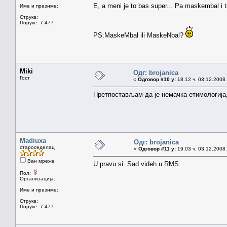
E, a meni je to bas super... Pa maskembal i t
Име и презиме:
Струка:
Поруке: 7.477
PS:MaskeMbal ili MaskeNbal?
Miki
Одг: brojanica
Гост
«
Одговор #10 у:
18.12 ч. 03.12.2008.
Претпостављам да је немачка етимологија,
Madiuxa
Одг: brojanica
староседелац
«
Одговор #11 у:
19.03 ч. 03.12.2008.
Ван мреже
U pravu si. Sad videh u RMS.
Пол:
Организација:
Име и презиме:
Струка:
Поруке: 7.477