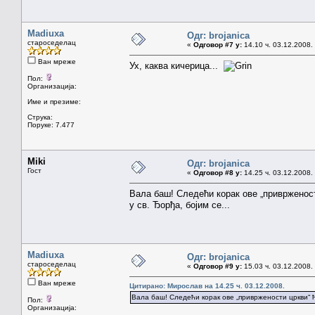
Madiuxa
Одг: brojanica
староседелац
«
Одговор #7 у:
14.10 ч. 03.12.2008.
Ван мреже
Ух, каква кичерица...
Пол:
Организација:
Име и презиме:
Струка:
Поруке: 7.477
Miki
Одг: brojanica
Гост
«
Одговор #8 у:
14.25 ч. 03.12.2008.
Вала баш! Следећи корак ове „приврженост
у св. Ђорђа, бојим се...
Madiuxa
Одг: brojanica
староседелац
«
Одговор #9 у:
15.03 ч. 03.12.2008.
Ван мреже
Цитирано: Мирослав на 14.25 ч. 03.12.2008.
Вала баш! Следећи корак ове „привржености цркви“ ћ
Пол:
Организација: