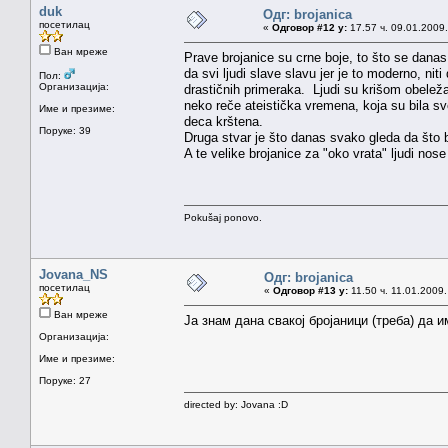
duk
Одг: brojanica
посетилац
«
Одговор #12 у:
17.57 ч. 09.01.2009.
Ван мреже
Prave brojanice su crne boje, to što se danas
da svi ljudi slave slavu jer je to moderno, ni
Пол:
Организација:
drastičnih primeraka. Ljudi su krišom obeležav
neko reče ateistička vremena, koja su bila s
Име и презиме:
deca krštena.
Поруке: 39
Druga stvar je što danas svako gleda da što bo
A te velike brojanice za "oko vrata" ljudi nos
Pokušaj ponovo.
Jovana_NS
Одг: brojanica
посетилац
«
Одговор #13 у:
11.50 ч. 11.01.2009.
Ван мреже
Ја знам дана свакој бројаници (треба) да и
Организација:
Име и презиме:
Поруке: 27
directed by: Jovana :D