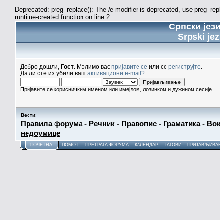
Deprecated: preg_replace(): The /e modifier is deprecated, use preg_re
runtime-created function on line 2
Српски јез
Srpski jez
Добро дошли,
Гост
. Молимо вас
пријавите се
или се
региструјте
.
Да ли сте изгубили ваш
активациони e-mail?
Пријавите се корисничким именом или имејлом, лозинком и дужином сесије
Вести
:
Правила форума
-
Речник
-
Правопис
-
Граматика
-
Вок
недоумице
ПОЧЕТНА
ПОМОЋ
ПРЕТРАГА ФОРУМА
КАЛЕНДАР
ТАГОВИ
ПРИЈАВЉИВА