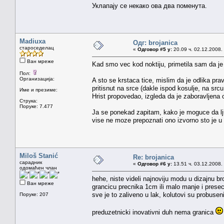
Уклапају се некако ова два поменута.
Madiuxa
Одг: brojanica
староседелац
«
Одговор #5 у:
20.09 ч. 02.12.2008.
Ван мреже
Kad smo vec kod noktiju, primetila sam da je 
Пол:
Организација:
A sto se krstaca tice, mislim da je odlika pra
pritisnut na srce (dakle ispod kosulje, na src
Име и презиме:
Hrist propovedao, izgleda da je zaboravljena 
Струка:
Поруке: 7.477
Ja se ponekad zapitam, kako je moguce da lju
vise ne moze prepoznati ono izvorno sto je u
Miloš Stanić
Re: brojanica
сарадник
«
Одговор #6 у:
13.51 ч. 03.12.2008.
одомаћен члан
hehe, niste videli najnoviju modu u dizajnu b
Ван мреже
grancicu precnika 1cm ili malo manje i prese
sve je to zaliveno u lak, kolutovi su probuseni
Поруке: 207
preduzetnicki inovativni duh nema granica