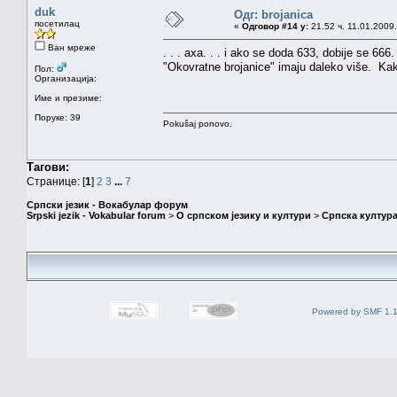
duk
Одг: brojanica
посетилац
«
Одговор #14 у:
21.52 ч. 11.01.2009.
Ван мреже
. . . axa. . . i ako se doda 633, dobije se 666. 
"Okovratne brojanice" imaju daleko više. Kak
Пол:
Организација:
Име и презиме:
Поруке: 39
Pokušaj ponovo.
Тагови:
Странице: [
1
]
2
3
...
7
Српски језик - Вокабулар форум
Srpski jezik - Vokabular forum
>
О српском језику и култури
>
Српска култура
Powered by SMF 1.