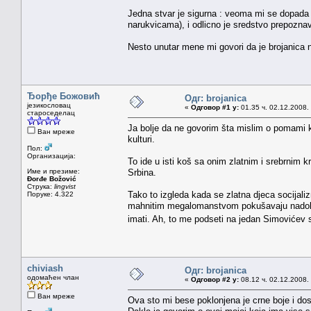
Jedna stvar je sigurna : veoma mi se dopada 
narukvicama), i odlicno je sredstvo prepoznava
Nesto unutar mene mi govori da je brojanica n
Ђорђе Божовић
Одг: brojanica
језикословац
«
Одговор #1 у:
01.35 ч. 02.12.2008.
староседелац
Ja bolje da ne govorim šta mislim o pomami k
Ван мреже
kulturi.
Пол:
Организација:
To ide u isti koš sa onim zlatnim i srebrnim
Име и презиме:
Srbina.
Đorđe Božović
Струка:
lingvist
Tako to izgleda kada se zlatna djeca socijal
Поруке: 4.322
mahnitim megalomanstvom pokušavaju nadoknadi
imati. Ah, to me podseti na jedan Simovićev 
chiviash
Одг: brojanica
одомаћен члан
«
Одговор #2 у:
08.12 ч. 02.12.2008.
Ван мреже
Ova sto mi bese poklonjena je crne boje i dost