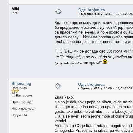
Miki
Одг: brojanica
Гост
«
Одговор #18 у:
12.11 ч. 13.01.2009.
Кад неке цркве могу да истакну и ценовник
би продавале и остале „глупости“, јер нар
са прасећим печењем, а по њиховом објашњ
дом за славу... Неки од попова (ил'се прав
плаћа венчање, крштење, освештање и др
П. С. Баш ми се допада ово „Острога ми!“
se 'Ostroga mi', a ne zna ni da se pravilno pre
куну са: „Овога ми крста!“
Biljana_pg
Одг: brojanica
посетилац
«
Одговор #19 у:
15.09 ч. 13.01.2009.
Ван мреже
Znas kako,
sjajno je dok zovu popa na slavu, ovde ne zna
Организација:
pijaci, jer ima jedna crkva sa ogranicenim r
Име и презиме:
goste, ako neko ne voli ribu . . . a takodje 
Поруке: 14
. a ja se uvek setim jedne moje skolske drugar
vernici . . .
Ali stanje u CG je katastrofalno, pogotovo od 
Crnogorska Pravoslavna crkva, pa vencavaju lj