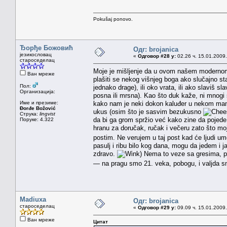
Pokušaj ponovo.
Ђорђе Божовић
Одг: brojanica
језикословац
«
Одговор #28 у:
02.26 ч. 15.01.2009.
староседелац
Moje je mišljenje da u ovom našem modernom v
Ван мреже
plašiti se nekog višnjeg boga ako slučajno s
Пол:
jednako drage), ili oko vrata, ili ako slaviš 
Организација:
posna ili mrsna). Kao što duk kaže, ni mnogi s
Име и презиме:
kako nam je neki dokon kaluđer u nekom manas
Đorđe Božović
ukus (osim što je sasvim bezukusno
Струка:
lingvist
da bi ga grom spržio već kako zine da pojede
Поруке: 4.322
hranu za doručak, ručak i večeru zato što mo
postim. Ne verujem u taj post kad će ljudi um
pasulj i ribu bilo kog dana, mogu da jedem i j
zdravo.
) Nema to veze sa gresima, 
— na pragu smo 21. veka, pobogu, i valjda s
Madiuxa
Одг: brojanica
староседелац
«
Одговор #29 у:
09.09 ч. 15.01.2009.
Ван мреже
Цитат