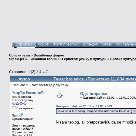
ПОЧЕТНА
ПОМОЋ
ПРЕТРАГА ФОРУМА
КАЛЕНДАР
ТАГОВИ
ПРИЈАВЉИВА
Српски језик - Вокабулар форум
Srpski jezik - Vokabular forum
>
О српском језику и култури
>
Српска култура
Странице:
1
[
2
]
3
4
...
7
Аутор
Тема: brojanica (Прочитано 111894 пута)
0 чланова и 1 гост прегледају ову тему.
Ђорђе Божовић
Одг: brojanica
језикословац
«
Одговор #15 у:
22.01 ч. 11.01.2009.
староседелац
Цитирано: duk на 21.52 ч. 11.01.2009.
Ван мреже
Kako se u tom sličaju broj čvorića odnosi na Isusove go
Пол:
Организација:
Nisam teolog, ali pretpostaviću da se množi s
Име и презиме:
Đorđe Božović
Струка:
lingvist
Поруке: 4.322