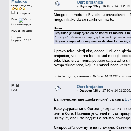
Madiuxa
Одг: brojanica
староседелац
«
Одговор #25 у:
16.45 ч. 14.01.2009.
Ван мреже
Mnogo mi smeta to P veliko u pravoslavni... 
mogu nikako da se naviknem na to...
Пол:
Организација:
Цитат
Име и презиме:
Brojanica je namjenjena da se koristi za molitve a ne
Струка:
"dovoljno". Ja mislim da nije grijeh nositi brojanicu na ruc
Поруке: 7.477
Brojanica nije nakit i ne pravi se da sluzi kao nakit,
n
Upravo tako. Medjutim, danas ljudi vise gleda
brojanica, vec i sam krst je kod mnogih obel
tela, blizu srca i nema potrebe da paradira s 
svega skromnost, koju su mnogi nadri vernici 
«
Задњи пут промењено: 16.53 ч. 14.01.2009. од Brun
Miki
Одг: brojanica
Гост
«
Одговор #26 у:
17.30 ч. 14.01.2009.
Да пренесем две „дефиниције“ са сајта
Вук
Раскусуравање с богом
: „Код наших поп
илити бога. Принцип је следећи: сав прику
цркву је, све што падне на земљу припада
Сидро
: „
Милион
пута на плажама, базеним