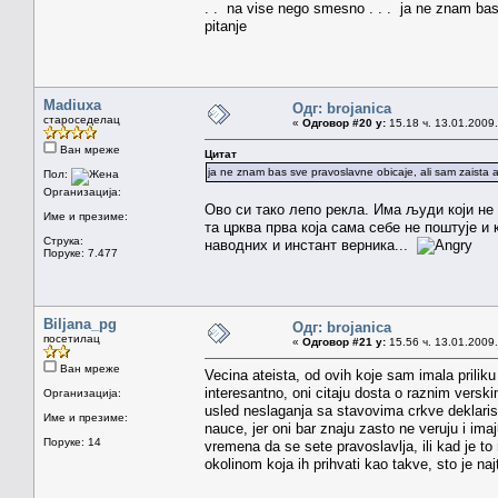
. . na vise nego smesno . . . ja ne znam bas 
pitanje
Madiuxa
Одг: brojanica
староседелац
«
Одговор #20 у:
15.18 ч. 13.01.2009.
Ван мреже
Цитат
ja ne znam bas sve pravoslavne obicaje, ali sam zaista al
Пол:
Организација:
Ово си тако лепо рекла. Има људи који не д
Име и презиме:
та црква прва која сама себе не поштује и
Струка:
наводних и инстант верника...
Поруке: 7.477
Biljana_pg
Одг: brojanica
посетилац
«
Одговор #21 у:
15.56 ч. 13.01.2009.
Ван мреже
Vecina ateista, od ovih koje sam imala prilik
interesantno, oni citaju dosta o raznim versk
Организација:
usled neslaganja sa stavovima crkve deklarisal
Име и презиме:
nauce, jer oni bar znaju zasto ne veruju i ima
Поруке: 14
vremena da se sete pravoslavlja, ili kad je 
okolinom koja ih prihvati kao takve, sto je naj