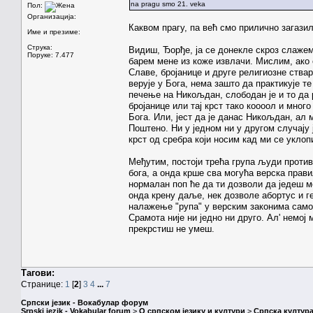
na pragu smo 21. veka
Пол:
Организација:
Каквом прагу, па већ смо прилично загазили
Име и презиме:
Струка:
Видиш, Ђорђе, ја се донекле скроз слажем
Поруке: 7.477
барем мене из коже извлачи. Мислим, ако с
Славе, бројанице и друге религиозне ствари
верује у Бога, нема зашто да практикује те
печење на Никољдан, слободан је и то да р
бројанице или тај крст тако коооол и много
Бога. Или, јест да је данас Никољдан, ал м
Поштено. Ни у једном ни у другом случају
крст од сребра који носим кад ми се уклопи
Међутим, постоји трећа група људи против 
бога, а онда крше сва могућа верска прави
нормалан поп ће да ти дозволи да једеш м
онда крену даље, нек дозволе абортус и ге
налажење "рупа" у верским законима само 
Срамота није ни једно ни друго. Ал' немој 
прекрстиш не умеш.
Тагови:
Странице:
1
[
2
]
3
4
...
7
Српски језик - Вокабулар форум
Srpski jezik - Vokabular forum
>
О српском језику и култури
>
Српска култура