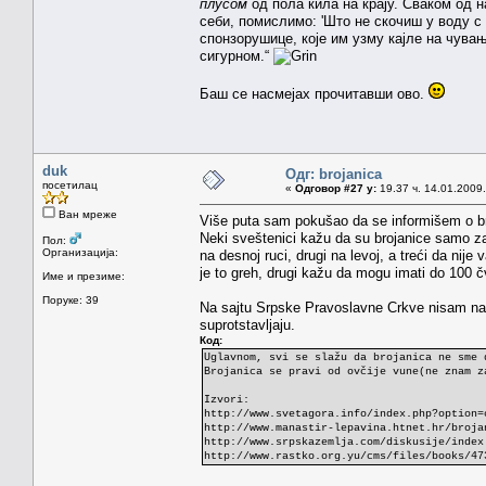
плусом
од пола кила на крају. Сваком од на
себи, помислимо: 'Што не скочиш у воду с 
спонзорушице, које им узму кајле на чувањ
сигурном.“
Баш се насмејах прочитавши ово.
duk
Одг: brojanica
посетилац
«
Одговор #27 у:
19.37 ч. 14.01.2009.
Ван мреже
Više puta sam pokušao da se informišem o bro
Neki sveštenici kažu da su brojanice samo za
Пол:
Организација:
na desnoj ruci, drugi na levoj, a treći da nij
je to greh, drugi kažu da mogu imati do 100 č
Име и презиме:
Поруке: 39
Na sajtu Srpske Pravoslavne Crkve nisam naša
suprotstavljaju.
Код:
Uglavnom, svi se slažu da brojanica ne sme 
Brojanica se pravi od ovčije vune(ne znam z
Izvori:
http://www.svetagora.info/index.php?option=
http://www.manastir-lepavina.htnet.hr/broja
http://www.srpskazemlja.com/diskusije/index
http://www.rastko.org.yu/cms/files/books/47