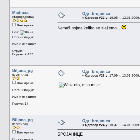
Madiuxa
Одг: brojanica
староседелац
«
Одговор #22 у:
16.05 ч. 13.01.2009.
Ван мреже
Nemaš pojma koliko se slažemo...
Пол:
Организација:
Име и презиме:
Струка:
Поруке: 7.477
Biljana_pg
Одг: brojanica
посетилац
«
Одговор #23 у:
17.09 ч. 13.01.2009.
Ван мреже
eto, milo mi je . . .
Организација:
Име и презиме:
Поруке: 14
Biljana_pg
Одг: brojanica
посетилац
«
Одговор #24 у:
16.37 ч. 14.01.2009.
Ван мреже
БРОЈАНИЦЕ
Организација: