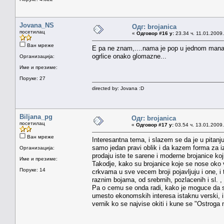
Jovana_NS
Одг: brojanica
посетилац
«
Одговор #16 у:
23.34 ч. 11.01.2009.
Ван мреже
E pa ne znam,....nama je pop u jednom manast
ogrlice onako glomazne...
Организација:
Име и презиме:
Поруке: 27
directed by: Jovana :D
Biljana_pg
Одг: brojanica
посетилац
«
Одговор #17 у:
03.54 ч. 13.01.2009.
Ван мреже
Interesantna tema, i slazem se da je u pitanj
samo jedan pravi oblik i da kazem forma za i
Организација:
prodaju iste te sarene i moderne brojanice k
Име и презиме:
Takodje, kako su brojanice koje se nose oko v
Поруке: 14
crkvama u sve vecem broji pojavljuju i one, i
raznim bojama, od srebrnih, pozlacenih i sl. 
Pa o cemu se onda radi, kako je moguce da su 
umesto ekonomskih interesa istaknu verski, i
vernik ko se najvise okiti i kune se "Ostroga m