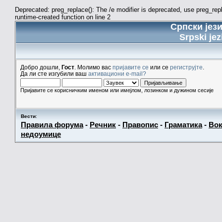
Deprecated: preg_replace(): The /e modifier is deprecated, use preg_re
runtime-created function on line 2
Српски јез
Srpski jez
Добро дошли,
Гост
. Молимо вас
пријавите се
или се
региструјте
.
Да ли сте изгубили ваш
активациони e-mail?
Пријавите се корисничким именом или имејлом, лозинком и дужином сесије
Вести
:
Правила форума
-
Речник
-
Правопис
-
Граматика
-
Вок
недоумице