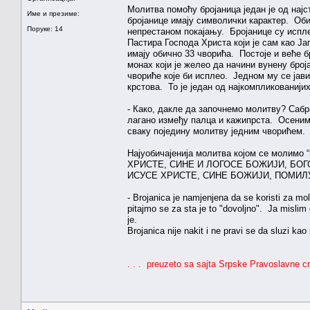
Молитва помоћу бројаница један је од нај
Име и презиме:
бројанице имају символички карактер. Оби
Поруке: 14
непрестаном покајању. Бројанице су испле
Пастира Господа Христа који је сам као Ј
имају обично 33 чворића. Постоје и веће б
монах који је желео да начини вунену број
чвориће које би исплео. Једном му се јави
крстова. То је један од најкомпликованији
- Како, дакле да започнемо молитву? Сабр
лагано између палца и кажипрста. Осеним
сваку поједину молитву једним чворићем.
Најуобичајенија молитва којом се молим
ХРИСТЕ, СИНЕ И ЛОГОСЕ БОЖИЈИ, БОГО
ИСУСЕ ХРИСТЕ, СИНЕ БОЖИЈИ, ПОМИЛУ
- Brojanica je namjenjena da se koristi za moli
pitajmo se za sta je to "dovoljno". Ja mislim da
je.
Brojanica nije nakit i ne pravi se da sluzi ka
. . . preuzeto sa sajta Srpske Pravoslavne c