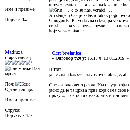
umesto prsute) . . . a ja se uvek setim jedne
Име и презиме:
. . . e to su nasi vernici . . .
Ali stanje u CG je katastrofalno, pogotovo o
Поруке: 14
Crnogorska Pravoslavna crkva, pa vencavaju l
crkvi . . . na vise nego smesno . . . ja ne z
koje versko pitanje
Madiuxa
Одг: brojanica
староседелац
«
Одговор #20 у:
15.18 ч. 13.01.2009. »
Ван
Цитат
мреже
ja ne znam bas sve pravoslavne obicaje, ali 
Пол:
Ово си тако лепо рекла. Има људи који н
Организација:
јасно да је та црква прва која сама себ
цркву од самих тих наводних и инстант
Име и презиме:
Струка:
Поруке: 7.477