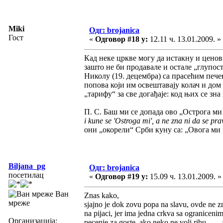
Miki
Одг: brojanica
Гост
«
Одговор #18 у:
12.11 ч. 13.01.2009. »
Кад неке цркве могу да истакну и ценов
зашто не би продавале и остале „глупост
Николу (19. децембра) са прасећим печ
попова који им освештавају колач и дом 
„тарифу“ за све догађаје: код њих се зн
П. С. Баш ми се допада ово „Острога ми
i kune se 'Ostroga mi', a ne zna ni da se pra
они „окорели“ Срби куну са: „Овога ми
Biljana_pg
Одг: brojanica
посетилац
«
Одговор #19 у:
15.09 ч. 13.01.2009. »
Ван
Znas kako,
мреже
sjajno je dok zovu popa na slavu, ovde ne zn
na pijaci, jer ima jedna crkva sa ograniceni
Организација:
pecenje za goste, ako neko ne voli ribu . . 