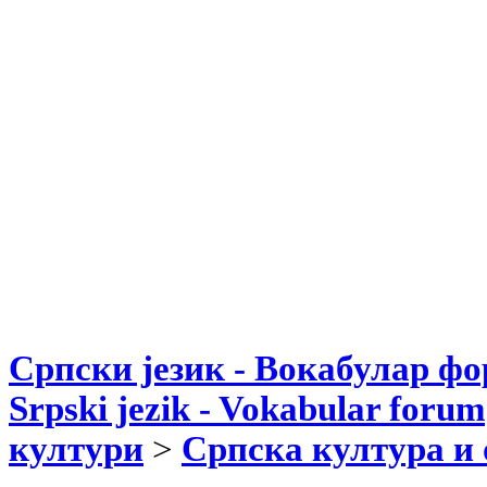
Српски језик - Вокабулар ф
Srpski jezik - Vokabular forum
култури
>
Српска култура и 