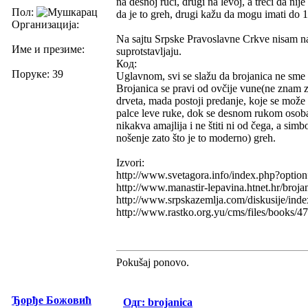
na desnoj ruci, drugi na levoj, a treći da ni
Пол:
da je to greh, drugi kažu da mogu imati do 1
Организација:
Na sajtu Srpske Pravoslavne Crkve nisam naš
Име и презиме:
suprotstavljaju.
Код:
Поруке: 39
Uglavnom, svi se slažu da brojanica ne sme 
Brojanica se pravi od ovčije vune(ne znam z
drveta, mada postoji predanje, koje se može t
palce leve ruke, dok se desnom rukom osoba
nikakva amajlija i ne štiti ni od čega, a si
nošenje zato što je to moderno) greh.
Izvori:
http://www.svetagora.info/index.php?opt
http://www.manastir-lepavina.htnet.hr/broja
http://www.srpskazemlja.com/diskusije/inde
http://www.rastko.org.yu/cms/files/books/
Pokušaj ponovo.
Ђорђе Божовић
Одг: brojanica