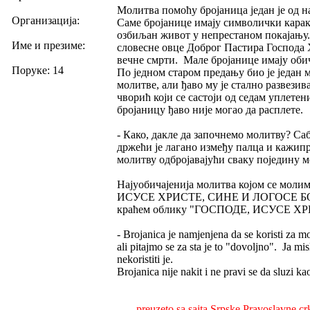
Молитва помоћу бројаница један је од н
Организација:
Саме бројанице имају символички каракт
озбиљан живот у непрестаном покајању. 
Име и презиме:
словесне овце Доброг Пастира Господа Х
вечне смрти. Мале бројанице имају обич
Поруке: 14
По једном старом предању био је један м
молитве, али ђаво му је стално развезив
чворић који се састоји од седам уплетен
бројаницу ђаво није могао да расплете.
- Како, дакле да започнемо молитву? Са
држећи је лагано између палца и кажип
молитву одбројавајући сваку поједину 
Најуобичајенија молитва којом се мо
ИСУСЕ ХРИСТЕ, СИНЕ И ЛОГОСЕ Б
краћем облику "ГОСПОДЕ, ИСУСЕ 
- Brojanica je namjenjena da se koristi za mo
ali pitajmo se za sta je to "dovoljno". Ja mis
nekoristiti je.
Brojanica nije nakit i ne pravi se da sluzi k
. . . preuzeto sa sajta Srpske Pravoslavne cr