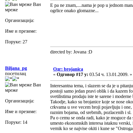
Ван
E pa ne znam,....nama je pop u jednom manas
мреже
ogrlice onako glomazne...
Организација:
Име и презиме:
Поруке: 27
directed by: Jovana :D
Biljana_pg
Одг: brojanica
посетилац
«
Одговор #17 у:
03.54 ч. 13.01.2009. »
Ван
Interesantna tema, i slazem se da je u pitan
мреже
postoji samo jedan pravi oblik i da kazem f
svetilistima prodaju iste te sarene i modern
Организација:
Takodje, kako su brojanice koje se nose oko 
crkvama u sve vecem broji pojavljuju i one, 
Име и презиме:
raznim bojama, od srebrnih, pozlacenih i sl
Pa o cemu se onda radi, kako je moguce da su
Поруке: 14
umesto ekonomskih interesa istaknu verski, i
vernik ko se najvise okiti i kune se "Ostroga