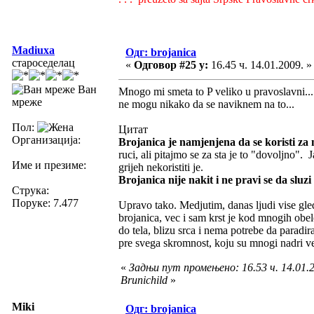
Madiuxa
Одг: brojanica
староседелац
«
Одговор #25 у:
16.45 ч. 14.01.2009. »
Ван
Mnogo mi smeta to P veliko u pravoslavni...
мреже
ne mogu nikako da se naviknem na to...
Пол:
Цитат
Организација:
Brojanica je namjenjena da se koristi za 
ruci, ali pitajmo se za sta je to "dovoljno". 
Име и презиме:
grijeh nekoristiti je.
Brojanica nije nakit i ne pravi se da sluz
Струка:
Поруке: 7.477
Upravo tako. Medjutim, danas ljudi vise gled
brojanica, vec i sam krst je kod mnogih obel
do tela, blizu srca i nema potrebe da paradir
pre svega skromnost, koju su mnogi nadri ver
«
Задњи пут промењено: 16.53 ч. 14.01.2
Brunichild
»
Miki
Одг: brojanica