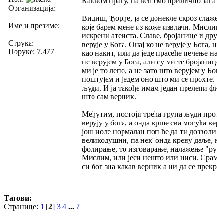
Каквом прагу, па већ смо прилично загази
Организација:
Видиш, Ђорђе, ја се донекле скроз слаже
Име и презиме:
које барем мене из коже извлачи. Мислим
искрени атеиста. Славе, бројанице и дру
Струка:
верује у Бога. Онај ко не верује у Бога,
Поруке: 7.477
као накит, или да једе прасеће печење н
не верујем у Бога, али су ми те бројаниц
ми је то лепо, а не зато што верујем у Бо
поштујем и једем оно што ми се прохте.
људи. И ја такође имам један прелепи фи
што сам верник.
Међутим, постоји трећа група људи прот
верују у бога, а онда крше сва могућа в
још иоле нормалан поп ће да ти дозволи
великодушни, па нек' онда крену даље, н
фолирање, то изговарање, налажење "руп
Мислим, или јеси нешто или ниси. Срамо
си бог зна какав верник а ни да се прек
Тагови:
Странице:
1
[
2
]
3
4
...
7