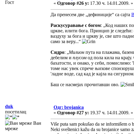
Гост
«
Одговор #26 у:
17.30 ч. 14.01.2009. »
Да пренесем две „дефиниције“ са сајта
В
Раскусуравање с богом
: „Код наших по
цркве, илити бога. Принцип је следећи:
ваздуху за бога и цркву је, све што па
само за веру...“
Сидро
: „
Милион
пута на плажама, базен
дебелим и
плусом
од пола кила на крају.
бахатости, и онако, у себи, помислимо: 
томе нас увек спрече њихове спонзорушиц
'ладне воде, сад кад је кајла на сигурном
Баш се насмејах прочитавши ово.
duk
Одг: brojanica
посетилац
«
Одговор #27 у:
19.37 ч. 14.01.2009. »
Ван
Više puta sam pokušao da se informišem o br
мреже
Neki sveštenici kažu da su brojanice samo za