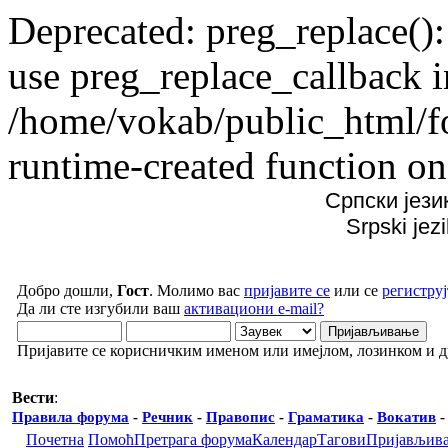
Deprecated: preg_replace():
use preg_replace_callback i
/home/vokab/public_html/f
runtime-created function on
Српски јези
Srpski jez
Добро дошли,
Гост
. Молимо вас
пријавите се
или се
региструј
Да ли сте изгубили ваш
активациони e-mail?
Пријавите се корисничким именом или имејлом, лозинком и 
Вести
:
Правила форума
-
Речник
-
Правопис
-
Граматика
-
Вокатив
Почетна
Помоћ
Претрага форума
Календар
Тагови
Пријављив