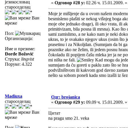
језикословац
«
Одговор #28 у:
02.26 ч. 15.01.2009. »
староседелац
Moje je mišljenje da u ovom našem modernom 
Ван
besmisleno plašiti se nekog višnjeg boga ak
мреже
moje obe jednako drage), ili oko vrata, ili 
primitivizam, bila posna ili mrsna). Kao što 
Пол:
sami zamislimo, a ne kako nam je neki doko
Организација:
ukras, to je svakako njegov ukus (osim što
prasetinu i za Nikoljdan. (Sumnjam da bi g
Име и презиме:
praznike ako ne želim, ili jedem posnu hran
Đorđe Božović
čokoladu ili popijem čašu mleka jer ja ne po
Струка:
lingvist
mi ništa ne fali.
Kad mogu da jedem 
Поруке: 4.322
sumnjam da ću goreti u paklu zato što se h
podvižništvom ili kakvom god davno zasta
nešto sa sobom poneli kada smo izašli iz še
Madiuxa
Одг: brojanica
староседелац
«
Одговор #29 у:
09.09 ч. 15.01.2009. »
Ван
Цитат
мреже
na pragu smo 21. veka
Пол: