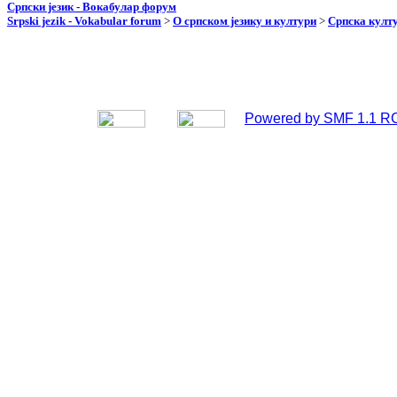
Српски језик - Вокабулар форум
Srpski jezik - Vokabular forum
>
О српском језику и култури
>
Српска култу
Powered by SMF 1.1 R