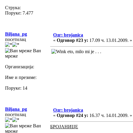
Струка:
Поруке: 7.477
Biljana_pg
Одг: brojanica
посетилац
«
Одговор #23 у:
17.09 ч. 13.01.2009. »
Ван
eto, milo mi je . . .
мреже
Организација:
Име и презиме:
Поруке: 14
Biljana_pg
Одг: brojanica
посетилац
«
Одговор #24 у:
16.37 ч. 14.01.2009. »
Ван
БРОЈАНИЦЕ
мреже