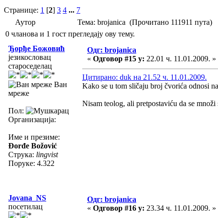
Странице:
1
[
2
]
3
4
...
7
Аутор
Тема: brojanica (Прочитано 111911 пута)
0 чланова и 1 гост прегледају ову тему.
Ђорђе Божовић
Одг: brojanica
језикословац
«
Одговор #15 у:
22.01 ч. 11.01.2009. »
староседелац
Цитирано: duk на 21.52 ч. 11.01.2009.
Ван
Kako se u tom sličaju broj čvorića odnosi n
мреже
Nisam teolog, ali pretpostaviću da se množi 
Пол:
Организација:
Име и презиме:
Đorđe Božović
Струка:
lingvist
Поруке: 4.322
Jovana_NS
Одг: brojanica
посетилац
«
Одговор #16 у:
23.34 ч. 11.01.2009. »