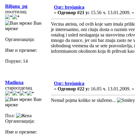
Biljana_pg
Одг: brojanica
посетилац
«
Одговор #21 у:
15.56 ч. 13.01.2009. »
Ван
Vecina ateista, od ovih koje sam imala prili
мреже
je interesantno, oni citaju dosta o raznim v
ostalog i usled neslaganja sa stavovima crkve 
Организација:
mnogo da nauce, jer oni bar znaju zasto ne v
slobodnog vremena da se sete pravoslavlja, 
Име и презиме:
informisanom okolinom koja ih prihvati kao t
Поруке: 14
Madiuxa
Одг: brojanica
староседелац
«
Одговор #22 у:
16.05 ч. 13.01.2009. »
Ван
Nemaš pojma koliko se slažemo...
мреже
Пол:
Организација:
Име и презиме: