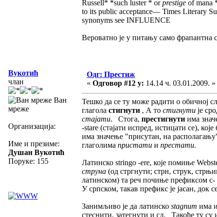
Russell* *such luster * or
prestige
of mana *
to its public acceptance— Times Literary S
synonyms see INFLUENCE
Вероватно је у питању само фрапантна с
Вукотић
Одг: Престиж
члан
«
Одговор #12 у:
14.14 ч. 03.01.2009. »
Ван
Тешко да се ту може радити о обичној 
мреже
глагола
стигнути
, А то
стигнути
је ср
стајати
. Стога,
престигнути
има значе
Организација:
-stare (стајати испред, истицати се), кој
има значење "присутан, на располагању"
Име и презиме:
глаголима
пристати
и
престати
.
Душан Вукотић
Поруке: 155
Латинско stringo -ere, које помиње Webst
струна
(од стргнути; стрн, струк, стрњ
латинском) та реч почиње префиксом с- и
У српском, такав префикс је јасан, док
Занимљиво је да латинско
stagnum
има 
стеснити, затегнути и сл. Такође ту су и