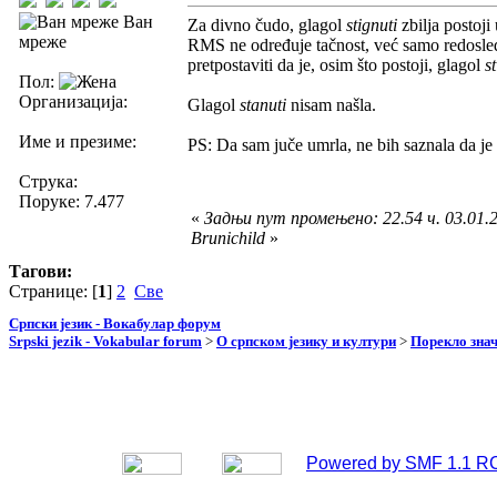
Ван
Za divno čudo, glagol
stignuti
zbilja postoj
мреже
RMS ne određuje tačnost, već samo redosl
pretpostaviti da je, osim što postoji, glagol
s
Пол:
Организација:
Glagol
stanuti
nisam našla.
Име и презиме:
PS: Da sam juče umrla, ne bih saznala da je
Струка:
Поруке: 7.477
«
Задњи пут промењено: 22.54 ч. 03.01.2
Brunichild
»
Тагови:
Странице: [
1
]
2
Све
Српски језик - Вокабулар форум
Srpski jezik - Vokabular forum
>
О српском језику и култури
>
Порекло зна
Powered by SMF 1.1 R