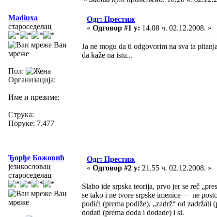
Madiuxa
Одг: Престиж
староседелац
«
Одговор #1 у:
14.08 ч. 02.12.2008. »
Ван
Ja ne mogu da ti odgovorim na sva ta pitanja
мреже
da kaže na istu...
Пол:
Организација:
Име и презиме:
Струка:
Поруке: 7.477
Ђорђе Божовић
Одг: Престиж
језикословац
«
Одговор #2 у:
21.55 ч. 02.12.2008. »
староседелац
Slabo ide srpska teorija, prvo jer se reč „pre
Ван
se tako i ne tvore srpske imenice — ne post
мреже
podići (prema podiže), „zadrž“ od zadržati (
dodati (prema doda i dodade) i sl.