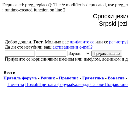
Deprecated: preg_replace(): The /e modifier is deprecated, use preg
: runtime-created function on line 2
Српски јези
Srpski jez
Добро дошли,
Гост
. Молимо вас
пријавите се
или се
региструј
Да ли сте изгубили ваш
активациони e-mail?
Пријавите се корисничким именом или имејлом, лозинком и 
Вести
:
Правила форума
-
Речник
-
Правопис
-
Граматика
-
Вокатив
Почетна
Помоћ
Претрага форума
Календар
Тагови
Пријављив