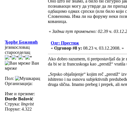
Оно што не знамо, а било би сигурно јак
познаваоци могу да утврде да ли припа
одбацимо одмах српски (или било који с
Словенима. Има ли на форуму неки позн
кованица.
«
Задњи пут промењено: 02.39 ч. 03.12.
Ђорђе Божовић
Одг: Престиж
језикословац
«
Одговор #8 у:
08.23 ч. 03.12.2008. »
староседелац
Ako dobro razumem, ti pretpostavljaš da je r
Ван
da bi se iz francuskoga kao „prestiž“ vratila 
мреже
„Srpsko objašnjenje“ kojim reč „prestiž“ izv
Пол:
ishitreno i na osnovu subjektivnih predubeđ
Организација:
druga slična. Imamo prebeg i prepek, ali
ne
Име и презиме:
Đorđe Božović
Струка:
lingvist
Поруке: 4.322