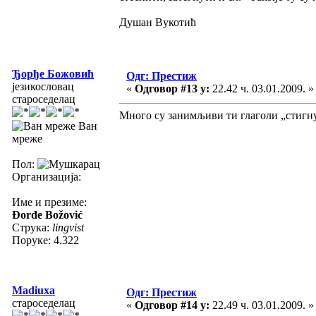
Душан Вукотић
Ђорђе Божовић
Одг: Престиж
језикословац
«
Одговор #13 у:
22.42 ч. 03.01.2009. »
староседелац
Много су занимљиви ти глаголи „стигну
Ван
мреже
Пол:
Организација:
Име и презиме:
Đorđe Božović
Струка:
lingvist
Поруке: 4.322
Madiuxa
Одг: Престиж
староседелац
«
Одговор #14 у:
22.49 ч. 03.01.2009. »