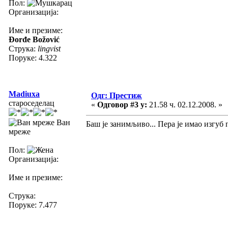
Пол:
Организација:
Име и презиме:
Đorđe Božović
Струка:
lingvist
Поруке: 4.322
Madiuxa
Одг: Престиж
староседелац
«
Одговор #3 у:
21.58 ч. 02.12.2008. »
Ван
Баш је занимљиво... Пера је имао изгуб 
мреже
Пол:
Организација:
Име и презиме:
Струка:
Поруке: 7.477