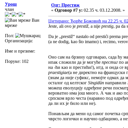
Урош
Одг: Престиж
члан
«
Одговор #7 у:
02.35 ч. 03.12.2008. »
Ван
Цитирано: Ђорђе Божовић на 22.25 ч. 02
мреже
Jeste, ali ovo je
prestiž
, a nije
prestig
, pa da 
Пол:
Da je „prestiž“ nastalo od prestići prema pr
Организација:
(a ne dodig, kao što imamo) i, recimo, vero
Име и презиме:
Oно сам на брзину одговарао, сада ћу ма
Поруке: 102
ипак сложили да је могуће
престиг
по а
на -ћи као и престићи!), итд. и онда с
praestigiae
(а не директно на француски п
(знам да није суфикс, немојте одмах да 
осталог од келтског
Singidūn
направили
можеш еволуцију одређене речи посматр
вероватно има још много. А чак и ако п
српском врло честа (наравно под одређе
да ли их је било или не).
Понављам да мени од самог почетка срп
чврсто логички и научно одбацимо, а не