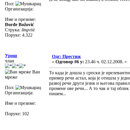
Пол:
Организација:
Име и презиме:
Đorđe Božović
Струка:
lingvist
Поруке: 4.322
Урош
Одг: Престиж
члан
«
Одговор #6 у:
23.46 ч. 02.12.2008. »
Ван
To када је дошла у српски је ирелевантн
мреже
пример речи астал, која је отишла у јед
развој речи други језик и његова прави
Пол:
промене ове речи... А то чак и тај обли
Организација:
пишем...
Име и презиме:
Поруке: 102