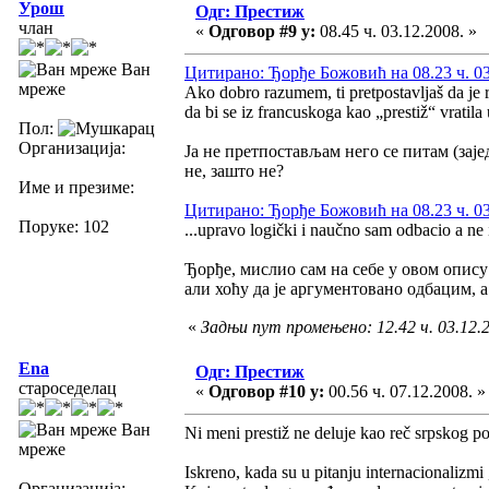
Урош
Одг: Престиж
члан
«
Одговор #9 у:
08.45 ч. 03.12.2008. »
Ван
Цитирано: Ђорђе Божовић на 08.23 ч. 03
мреже
Ako dobro razumem, ti pretpostavljaš da je r
da bi se iz francuskoga kao „prestiž“ vratila 
Пол:
Организација:
Ja не претпостављам него се питам (заје
не, зашто не?
Име и презиме:
Цитирано: Ђорђе Божовић на 08.23 ч. 03
Поруке: 102
...upravo logički i naučno sam odbacio a ne 
Ђорђе, мислио сам на себе у овом опису 
али хоћу да је аргументовано одбацим, а
«
Задњи пут промењено: 12.42 ч. 03.12.
Ena
Одг: Престиж
староседелац
«
Одговор #10 у:
00.56 ч. 07.12.2008. »
Ван
Ni meni prestiž ne deluje kao reč srpskog po
мреже
Iskreno, kada su u pitanju internacionalizmi 
Организација: