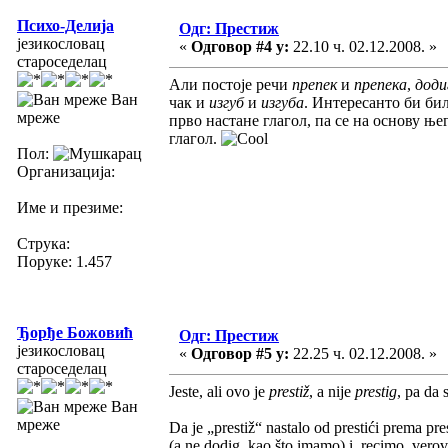
Психо-Делија
Одг: Престиж
језикословац
«
Одговор #4 у:
22.10 ч. 02.12.2008. »
староседелац
Али постоје речи
препек
и
препека
,
дод
Ван
чак и
изгуб
и
изгуба
. Интересанто би бил
мреже
прво настане глагол, па се на основу њ
глагол.
Пол:
Организација:
Име и презиме:
Струка:
Поруке: 1.457
Ђорђе Божовић
Одг: Престиж
језикословац
«
Одговор #5 у:
22.25 ч. 02.12.2008. »
староседелац
Jeste, ali ovo je
prestiž
, a nije
prestig
, pa da 
Ван
мреже
Da je „prestiž“ nastalo od prestići prema pr
(a ne dodig, kao što imamo) i, recimo, vero