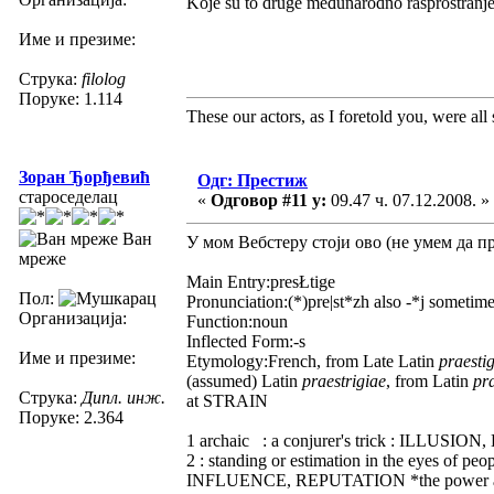
Koje su to druge međunarodno rasprostranjen
Име и презиме:
Струка:
filolog
Поруке: 1.114
These our actors, as I foretold you, were all sp
Зоран Ђорђевић
Одг: Престиж
староседелац
«
Одговор #11 у:
09.47 ч. 07.12.2008. »
Ван
У мом Вебстеру стоји ово (не умем да п
мреже
Main Entry:presŁtige
Пол:
Pronunciation:(*)pre|st*zh also -*j sometimes
Организација:
Function:noun
Inflected Form:-s
Име и презиме:
Etymology:French, from Late Latin
praesti
(assumed) Latin
praestrigiae
, from Latin
pr
Струка:
Дипл. инж.
at STRAIN
Поруке: 2.364
1 archaic : a conjurer's trick : ILLUSI
2 : standing or estimation in the eyes of
INFLUENCE, REPUTATION *the power