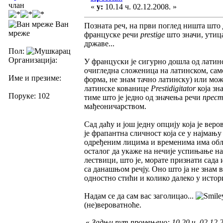
члан
«
у:
10.14 ч. 02.12.2008. »
Ван
Позната реч, на први поглед ништа што 
мреже
француске речи
prestige
што значи, утица
државе...
Пол:
Организација:
У француски је сигурно дошла од латин
очигледна сложеница на латинском, са
Име и презиме:
форма, не знам тачно латинску) или мо
латинске кованице
Prestidigitator
која зн
Поруке: 102
тиме што је једно од значења речи
прес
мађеоничарством.
Сад даћу и још једну опцију која је ве
је фрапантна сличност која се у најмањ
одређеним лицима и временима има об
осталог да укаже на нечије успињање на
лествици, што је, морате признати сада
са данашњом речју. Оно што ја не знам в
одностно стићи и колико далеко у истор
Надам се да сам вас заголицао...
(не)вероватноће.
«
Задњи пут промењено: 10.20 ч. 02.12.