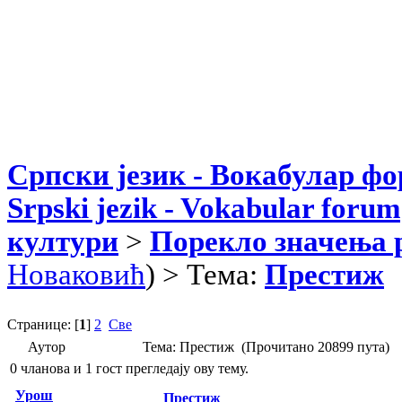
Српски језик - Вокабулар ф
Srpski jezik - Vokabular forum
култури
>
Порекло значења 
Новаковић
) > Тема:
Престиж
Странице: [
1
]
2
Све
Аутор
Тема: Престиж (Прочитано 20899 пута)
0 чланова и 1 гост прегледају ову тему.
Урош
Престиж