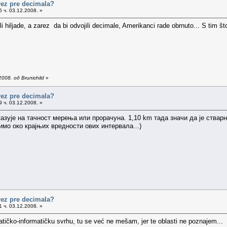
arez pre decimala?
 ч. 03.12.2008. »
jili hiljade, a zarez da bi odvojili decimale, Amerikanci rade obrnuto... S tim
008. од Brunichild
»
arez pre decimala?
 ч. 03.12.2008. »
азује на тачност мерења или прорачуна. 1,10 km тада значи да је стварна
имо око крајњих вредности ових интервала...)
arez pre decimala?
 ч. 03.12.2008. »
tičko-informatičku svrhu, tu se već ne mešam, jer te oblasti ne poznajem...