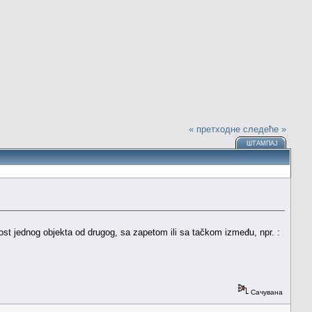
« претходне
следеће »
ШТАМПАЈ
ost jednog objekta od drugog, sa zapetom ili sa tačkom između, npr. :
Сачувана