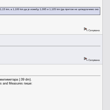
1,15 km, а 1,100 km да је између 1,095 и 1,105 km (да притом не цепидлачимо око
Сачувана
Сачувана
 милиметара (.09 dm).
ts and Measures пише: