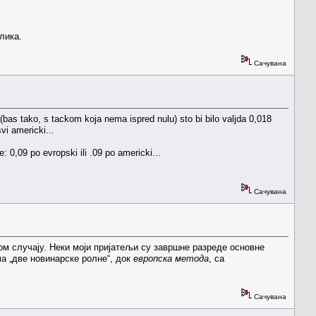
лика.
Сачувана
" (bas tako, s tackom koja nema ispred nulu) sto bi bilo valjda 0,018
i americki...
: 0,09 po evropski ili .09 po americki...
Сачувана
ом случају. Неки моји пријатељи су завршне разреде основне
ма „две новинарске ролне“, док
европска метода
, са
Сачувана