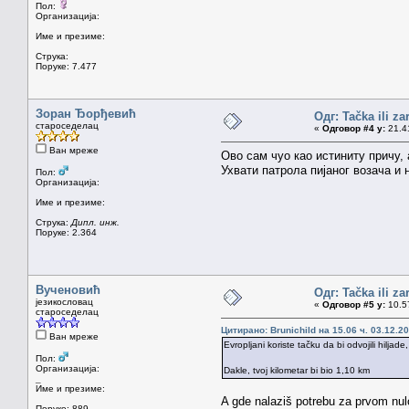
Пол:
Организација:
Име и презиме:
Струка:
Поруке: 7.477
Зоран Ђорђевић
Одг: Tačka ili z
староседелац
«
Одговор #4 у:
21.41
Ван мреже
Ово сам чуо као истиниту причу, а
Ухвати патрола пијаног возача и н
Пол:
Организација:
Име и презиме:
Струка:
Дипл. инж.
Поруке: 2.364
Вученовић
Одг: Tačka ili z
језикословац
«
Одговор #5 у:
10.57
староседелац
Цитирано: Brunichild на 15.06 ч. 03.12.20
Ван мреже
Evropljani koriste tačku da bi odvojili hilja
Пол:
Организација:
Dakle, tvoj kilometar bi bio 1,10 km
_
Име и презиме:
A gde nalaziš potrebu za prvom nu
Поруке: 889