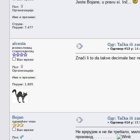
Jeste Bojane, u pravu si. Inč...
Пол:
Организација:
Име и презиме:
Струка:
Поруке: 7.477
alcesta
Одг: Tačka ili z
језикословац
«
Одговор #13 у:
14.4
староседелац
Znači li to da takve decimale bez n
Ван мреже
Пол:
Организација:
Име и презиме:
Поруке: 1.865
Bojan
Одг: Tačka ili z
одомаћен члан
«
Одговор #14 у:
15.5
Ван мреже
Не вјерујем и не би требало, мил
производ. . . . . . . . .
Пол: