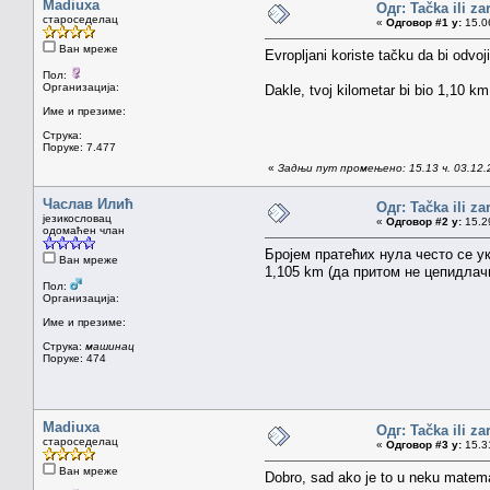
Madiuxa
Одг: Tačka ili z
староседелац
«
Одговор #1 у:
15.06
Ван мреже
Evropljani koriste tačku da bi odvo
Пол:
Организација:
Dakle, tvoj kilometar bi bio 1,10 km
Име и презиме:
Струка:
Поруке: 7.477
«
Задњи пут промењено: 15.13 ч. 03.12.2
Часлав Илић
Одг: Tačka ili z
језикословац
«
Одговор #2 у:
15.29
одомаћен члан
Бројем пратећих нула често се ук
Ван мреже
1,105 km (да притом не цепидлач
Пол:
Организација:
Име и презиме:
Струка:
машинац
Поруке: 474
Madiuxa
Одг: Tačka ili z
староседелац
«
Одговор #3 у:
15.31
Ван мреже
Dobro, sad ako je to u neku matema