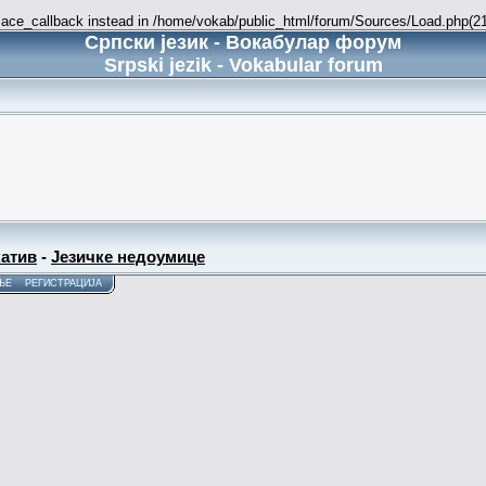
place_callback instead in /home/vokab/public_html/forum/Sources/Load.php(216
Српски језик - Вокабулар форум
Srpski jezik - Vokabular forum
атив
-
Језичке недоумице
ЊЕ
РЕГИСТРАЦИЈА