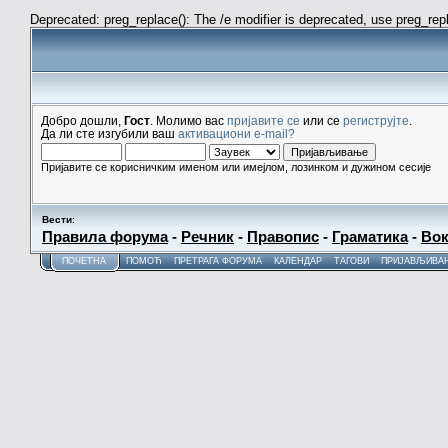
Deprecated: preg_replace(): The /e modifier is deprecated, use preg_re
Добро дошли,
Гост
. Молимо вас
пријавите се
или се
региструјте
.
Да ли сте изгубили ваш
активациони e-mail?
Пријавите се корисничким именом или имејлом, лозинком и дужином сесије
Вести
:
Правила форума
-
Речник
-
Правопис
-
Граматика
-
Вок
ПОЧЕТНА
ПОМОЋ
ПРЕТРАГА ФОРУМА
КАЛЕНДАР
ТАГОВИ
ПРИЈАВЉИВА