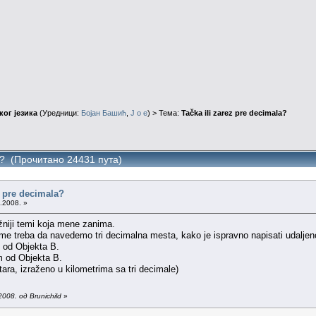
ог језика
(Уредници:
Бојан Башић
,
J o e
) > Тема:
Tačka ili zarez pre decimala?
la? (Прочитано 24431 пута)
z pre decimala?
.2008. »
ižniji temi koja mene zanima.
ome treba da navedemo tri decimalna mesta, kako je ispravno napisati udaljen
 od Objekta B.
m od Objekta B.
ra, izraženo u kilometrima sa tri decimale)
008. од Brunichild
»