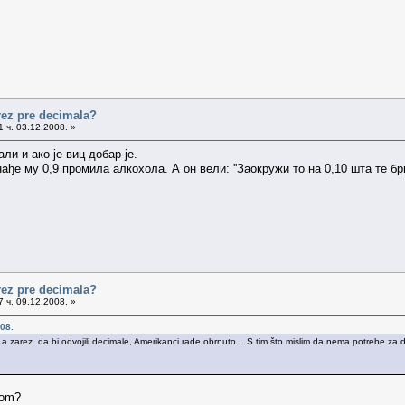
arez pre decimala?
 ч. 03.12.2008. »
ли и ако је виц добар је.
ађе му 0,9 промила алкохола. А он вели: ''Заокружи то на 0,10 шта те бри
arez pre decimala?
 ч. 09.12.2008. »
08.
de, a zarez da bi odvojili decimale, Amerikanci rade obrnuto... S tim što mislim da nema potrebe za
lom?