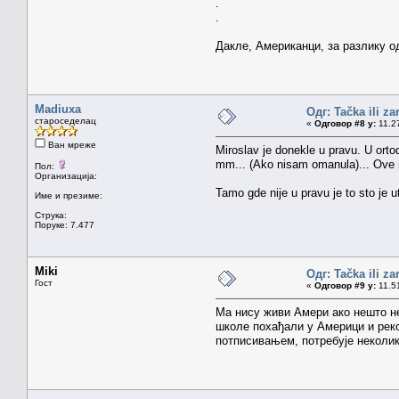
.
.
Дакле, Американци, за разлику од
Madiuxa
Одг: Tačka ili z
староседелац
«
Одговор #8 у:
11.27
Ван мреже
Miroslav je donekle u pravu. U ortod
mm... (Ako nisam omanula)... Ove m
Пол:
Организација:
Tamo gde nije u pravu je to sto je u
Име и презиме:
Струка:
Поруке: 7.477
Miki
Одг: Tačka ili z
Гост
«
Одговор #9 у:
11.51
Ма нису живи Амери ако нешто не
школе похађали у Америци и реко
потписивањем, потребује неколико