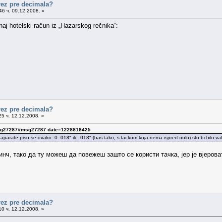
arez pre decimala?
6 ч. 09.12.2008. »
naj hotelski račun iz „Hazarskog rečnika“:
arez pre decimala?
5 ч. 12.12.2008. »
 msg27287#msg27287 date=1228818425
za aparate pisu se ovako: 0. 018" ili . 018" (bas tako, s tackom koja nema ispred nulu) sto bi bilo v
 инч, тако да ту можеш да повежеш зашто се користи тачка, јер је вјеров
arez pre decimala?
0 ч. 12.12.2008. »