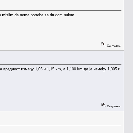
 što mislim da nema potrebe za drugom nulom...
Сачувана
 вредност између 1,05 и 1,15 km, а 1,100 km да је између 1,095 и
Сачувана