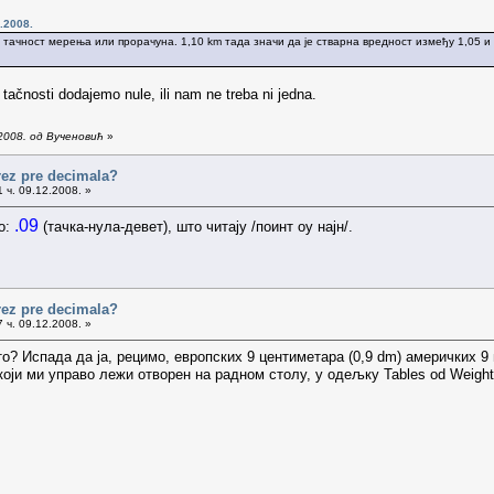
.2008.
а тачност мерења или прорачуна. 1,10 km тада значи да је стварна вредност између 1,05 и 
 tačnosti dodajemo nule, ili nam ne treba ni jedna.
2008. од Вученовић
»
arez pre decimala?
 ч. 09.12.2008. »
.09
о:
(тачка-нула-девет), што читају /поинт оу најн/.
arez pre decimala?
 ч. 09.12.2008. »
то? Испада да ја, рецимо, европских 9 центиметара (0,9 dm) америчких 9
оји ми управо лежи отворен на радном столу, у одељку Tables od Weigh