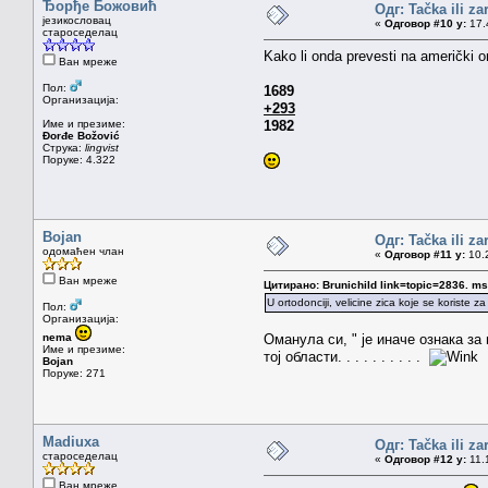
Ђорђе Божовић
Одг: Tačka ili z
језикословац
«
Одговор #10 у:
17.4
староседелац
Kako li onda prevesti na američki o
Ван мреже
Пол:
1689
Организација:
+293
Име и презиме:
1982
Đorđe Božović
Струка:
lingvist
Поруке: 4.322
Bojan
Одг: Tačka ili z
одомаћен члан
«
Одговор #11 у:
10.2
Ван мреже
Цитирано: Brunichild link=topic=2836.
U ortodonciji, velicine zica koje se koriste 
Пол:
Организација:
nema
Оманула си, " је иначе ознака за
Име и презиме:
тој области. . . . . . . . . .
Bojan
Поруке: 271
Madiuxa
Одг: Tačka ili z
староседелац
«
Одговор #12 у:
11.1
Ван мреже