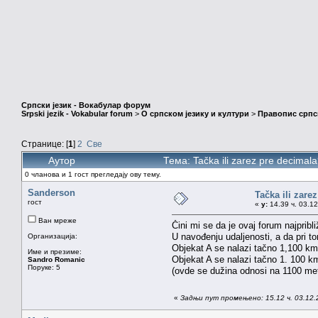
Српски језик - Вокабулар форум
Srpski jezik - Vokabular forum
>
О српском језику и култури
>
Правопис српск
Странице: [
1
]
2
Све
Аутор
Тема: Tačka ili zarez pre decima
0 чланова и 1 гост прегледају ову тему.
Sanderson
Tačka ili zare
гост
«
у:
14.39 ч. 03.12
Ван мреже
Čini mi se da je ovaj forum najpribl
U navođenju udaljenosti, a da pri t
Организација:
Objekat A se nalazi tačno 1,100 km
Име и презиме:
Objekat A se nalazi tačno 1. 100 k
Sandro Romanic
Поруке: 5
(ovde se dužina odnosi na 1100 meta
«
Задњи пут промењено: 15.12 ч. 03.12.2