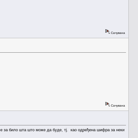
Сачувана
Сачувана
жје за било шта што може да буде, тј. као одређена шифра за неки