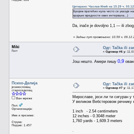
Цитирано: Часлав Илић на 15.29 ч. 03.12
Бројем пратећих нула често се указује н
крајњих вредности ових интервала...)
Da, inače je dovoljno 1,1 — ili zbog
«
Задњи пут промењено: 10.59 ч. 09.12.
Miki
Одг: Tačka ili z
Гост
«
Одговор #6 у:
11.01
0,9
Још нешто. Амери пишу
овак
Психо-Делија
Одг: Tačka ili z
језикословац
«
Одговор #7 у:
11.17
староседелац
Мирославе, јеси ли ти сигуран у 
Ван мреже
У великом Вебстеровом речнику к
Пол:
Организација:
1 inch - 2.54 centimeters
Име и презиме:
12 inches - 0.3048 meter
1,760 yards - 1,609.3 meters
Струка:
Поруке: 1.457
.