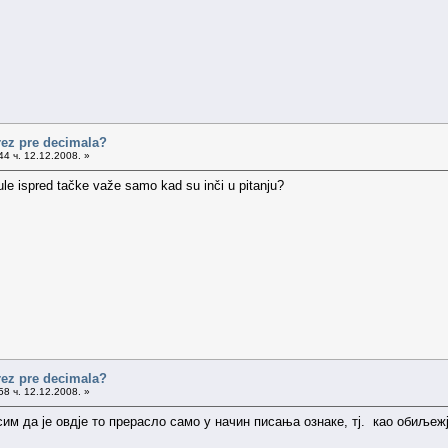
arez pre decimala?
4 ч. 12.12.2008. »
ule ispred tačke važe samo kad su inči u pitanju?
arez pre decimala?
8 ч. 12.12.2008. »
сим да је овдје то прерасло само у начин писања ознаке, тј. као обиље