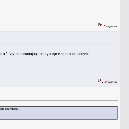
Сачувана
га.'' Глупи полицајац тако уради и човек се извуче.
Сачувана
 drugom nulom...