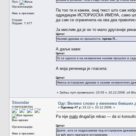
Пол:
Организација:
Па тоо ти и кажем, онај текст што сам из
Име и презиме:
одредицом ИСТОРИЈСКА ИМЕНА, само што с
да сам се ограничила на ова два правопис
Струка:
Поруке: 7.477
Ја мислим да је он то мало другачије река
Цитат
Називи држава из прошлости,
према П...
А даље каже:
Цитат
То се односи и на незваничне називе прошлих и сад
А моја реченица је гласила:
Цитат
Имена историјских држава и називи незваничних држ
«
Задњи пут промењено: 23.05 ч. 10.12.2008. од Brun
Stoundar
Одг: Велико слово у именима бивших 
староседелац
«
Одговор #7 у:
23.12 ч. 10.12.2008. »
Pa nije
malo
drugačije rekao — da si konsulto
Ван мреже
Цитат
Организација:
Дакле, шта се подразумева под историјском државом
Име и презиме:
се већ могу сматрати историјским.