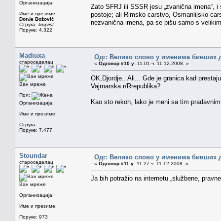
Организација:
Zato SFRJ ili SSSR jesu „zvanična imena“, i 
Име и презиме:
postoje; ali Rimsko carstvo, Osmanlijsko carst
Đorđe Božović
nezvanična imena, pa se pišu samo s veliki
Струка:
lingvist
Поруке: 4.322
Madiuxa
Одг: Велико слово у именима бивших 
староседелац
«
Одговор #10 у:
11.01 ч. 11.12.2008. »
OK,Djordje.. Ali... Gde je granica kad presta
Ван мреже
Vajmarska r/Rrepublika?
Пол:
Kao sto rekoh, lako je meni sa tim pradavnim
Организација:
Име и презиме:
Струка:
Поруке: 7.477
Stoundar
Одг: Велико слово у именима бивших 
староседелац
«
Одговор #11 у:
11.27 ч. 11.12.2008. »
Ja bih potražio na internetu „službene, pravne
Ван мреже
Организација:
Име и презиме:
Поруке: 973