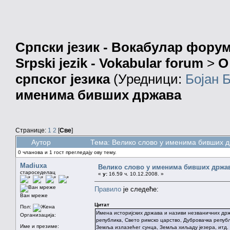
Српски језик - Вокабулар фору
Srpski jezik - Vokabular forum
>
О
српског језика
(Уредници:
Бојан 
именима бивших држава
Странице:
1
2
[
Све
]
Аутор
Тема: Велико слово у именима бивших д
0 чланова и 1 гост прегледају ову тему.
Madiuxa
Велико слово у именима бивших држа
староседелац
«
у:
16.59 ч. 10.12.2008. »
Правило
је следеће:
Ван мреже
Цитат
Пол:
Имена историјских држава и називи незваничних др
Организација:
република, Свето римско царство, Дубровачка републ
Име и презиме:
Земља излазећег сунца, Земља хиљаду језера, итд.