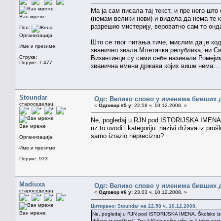
Ма ја сам писала тај текст, и пре него ш
Ван мреже
(немам велики нови) и видела да нема те 
разрешио мистерију, вероватно сам то онд
Пол:
Организација:
Што се твог питања тиче, мислим да је код
Име и презиме:
званично звала Млетачка република, ни Све
Струка:
Византинци су сами себе називали Ромејим
Поруке: 7.477
званична имена држава којих више нема...
Stoundar
Одг: Велико слово у именима бивших 
староседелац
«
Одговор #5 у:
22.58 ч. 10.12.2008. »
Ne, pogledaj u RJN pod ISTORIJSKA IMENA. 
Ван мреже
uz to uvodi i kategoriju „nazivi država iz prošl
samo izrazio neprecizno?
Организација:
Име и презиме:
Поруке: 973
Madiuxa
Одг: Велико слово у именима бивших 
староседелац
«
Одговор #6 у:
23.03 ч. 10.12.2008. »
Цитирано: Stoundar на 22.58 ч. 10.12.2008.
Ван мреже
Ne, pogledaj u RJN pod ISTORIJSKA IMENA. Školsko izdan
država iz prošlosti“. Zna li Klajn nešto više, je li tekst 