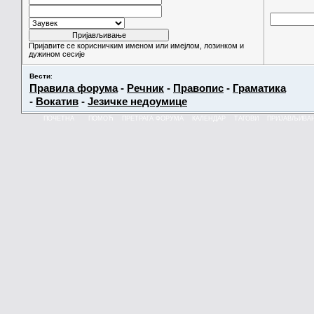
Пријавите се корисничким именом или имејлом, лозинком и
дужином сесије
Вести
:
Правила форума
-
Речник
-
Правопис
-
Граматика
-
Вокатив
-
Језичке недоумице
ПОЧЕТНА
ПОМОЋ
ПРЕТРАГА ФОРУМА
КАЛЕНДАР
ТАГОВИ
ПРИЈАВЉИВА