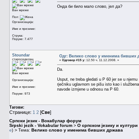
Онда би било мало слово, јел да?
Ван мреже
Пол:
Организација:
Име и презиме:
Струка:
Поруке: 7.477
Stoundar
Одг: Велико слово у именима бивших 
староседелац
«
Одговор #15 у:
12.50 ч. 11.12.2008. »
Da.
Ван мреже
Usput, ne treba gledati u P 60 jer se u njem
Организација:
rječniku uglavnom se pišu isto kao i služben
Име и презиме:
navode izmjene u odnosu na P 60.
Поруке: 973
Тагови:
Странице:
1
2
[
Све
]
Српски језик - Вокабулар форум
Srpski jezik - Vokabular forum
>
О српском језику и култури
e
) > Тема:
Велико слово у именима бивших држава