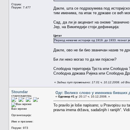
Струка:
Поруке: 7.477
Дакле, шта се подразумева под историјск
тим именима, па ипак те државе се већ мо
Сад, да ли је акценант на ономе "званичн
Јер, на Википедији стоји дефиниција:
Цитат
Период немачке историје од 1919. до 1933. познат ј
Дакле, ово не би био званичан назив те др
Би ли неко могао то да ми појасни?
Слободна територија Трста или Слободна 
Слободна држава Ријека или Слободна Др
«
Задњи пут промењено: 17.01 ч. 10.12.2008. од Brun
Stoundar
Одг: Велико слово у именима бивших 
староседелац
«
Одговор #1 у:
20.17 ч. 10.12.2008. »
To pravilo je loše napisano; u Pravopisu su t
Ван мреже
pravna imena država, sadašnjih i ranijih“. Vi
Организација:
Име и презиме:
Поруке: 973