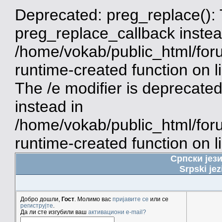
Deprecated: preg_replace(): 
preg_replace_callback instea
/home/vokab/public_html/for
runtime-created function on 
The /e modifier is deprecate
instead in
/home/vokab/public_html/for
runtime-created function on l
Српски јез
Srpski jez
Добро дошли,
Гост
. Молимо вас
пријавите се
или се
региструјте
.
Да ли сте изгубили ваш
активациони e-mail?