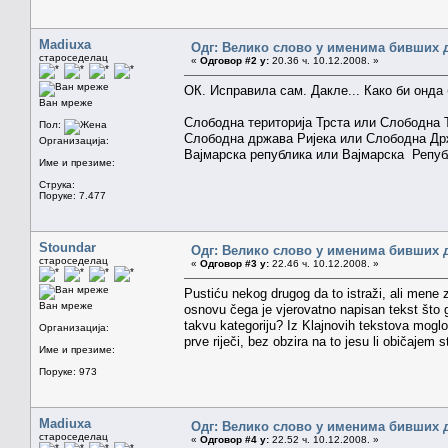
Madiuxa
Одг: Велико слово у именима бивших 
староседелац
«
Одговор #2 у:
20.36 ч. 10.12.2008. »
ОК. Исправила сам. Дакле... Како би онда 
Ван мреже
Слободна територија Трста или Слободна 
Пол:
Слободна држава Ријека или Слободна Др
Организација:
Вајмарска република или Вајмарска Репу
Име и презиме:
Струка:
Поруке: 7.477
Stoundar
Одг: Велико слово у именима бивших 
староседелац
«
Одговор #3 у:
22.46 ч. 10.12.2008. »
Pustiću nekog drugog da to istraži, ali mene 
Ван мреже
osnovu čega je vjerovatno napisan tekst što 
takvu kategoriju? Iz Klajnovih tekstova moglo
Организација:
prve riječi, bez obzira na to jesu li običajem s
Име и презиме:
Поруке: 973
Madiuxa
Одг: Велико слово у именима бивших 
староседелац
«
Одговор #4 у:
22.52 ч. 10.12.2008. »