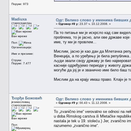
Поруке: 973
Madiuxa
Одг: Велико слово у именима бивших 
староседелац
«
Одговор #8 у:
23.37 ч. 10.12.2008. »
Па то питање ми је искрсло кад сам видела
Ван мреже
проблема, то је јасно, али ове државе које
име, ту ми је провлем...
Пол:
Организација:
Мислим, јасно је као дан да Млетачка репу
Име и презиме:
Венеција, а по уређењу је била република.
Струка:
људи звали своју државу је био највероват
Поруке: 7.477
касније одређујемо периоде у животу држа
могуће да јој је и званично име било баш 
Мислим да на крају имаш право. Клајн је т
Ђорђе Божовић
Одг: Велико слово у именима бивших 
језикословац
«
Одговор #9 у:
00.43 ч. 11.12.2008. »
староседелац
To „zvanično ime“ verovatno se odnosi na nek
u doba Rimskog carstva ili Mletačke republike
Ван мреже
nastala je tek u 19. stoleću.) Jer, zvanično i
Пол:
razumemo „zvanično ime“.