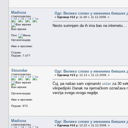
Madiuxa
Одг: Велико слово у именима бивших 
староседелац
«
Одговор #12 у:
11.49 ч. 11.12.2008. »
Nesto sumnjam da ih ima bas na internetu...
Ван мреже
Пол:
Организација:
Име и презиме:
Струка:
Поруке: 7.477
Stoundar
Одг: Велико слово у именима бивших 
староседелац
«
Одговор #13 у:
12.13 ч. 11.12.2008. »
Čuj, pa našao sam vajmarski
ustav
za 30 se
Ван мреже
vikipedijski članak na njemačkom označava 
verzija svega ovoga negdje.
Организација:
Име и презиме:
Поруке: 973
Madiuxa
Одг: Велико слово у именима бивших 
староседелац
«
Одговор #14 у:
12.22 ч. 11.12.2008. »