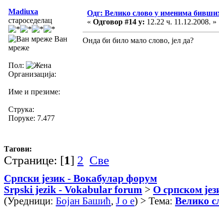
Madiuxa
Одг: Велико слово у именима бивши
староседелац
«
Одговор #14 у:
12.22 ч. 11.12.2008. »
Ван
Онда би било мало слово, јел да?
мреже
Пол:
Организација:
Име и презиме:
Струка:
Поруке: 7.477
Тагови:
Странице: [
1
]
2
Све
Српски језик - Вокабулар форум
Srpski jezik - Vokabular forum
>
О српском јез
(Уредници:
Бојан Башић
,
J o e
) > Тема:
Велико с