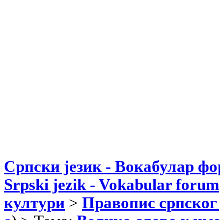
Српски језик - Вокабулар ф
Srpski jezik - Vokabular forum
култури
>
Правопис српског 