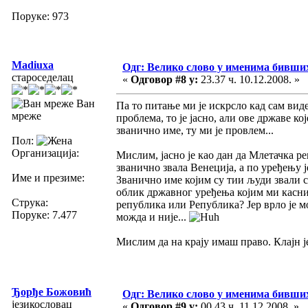
Поруке: 973
Madiuxa
Одг: Велико слово у именима бивши
староседелац
«
Одговор #8 у:
23.37 ч. 10.12.2008. »
Ван
Па то питање ми је искрсло кад сам видел
мреже
проблема, то је јасно, али ове државе ко
званично име, ту ми је провлем...
Пол:
Организација:
Мислим, јасно је као дан да Млетачка ре
званично звала Венеција, а по уређењу ј
Име и презиме:
Званично име којим су тии људи звали св
облик државног уређења којим ми касни
Струка:
република или Република? Јер врло је мо
Поруке: 7.477
можда и није...
Мислим да на крају имаш право. Клајн ј
Ђорђе Божовић
Одг: Велико слово у именима бивши
језикословац
«
Одговор #9 у:
00.43 ч. 11.12.2008. »