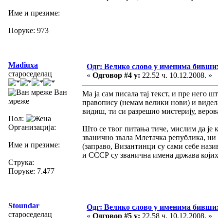
Име и презиме:
Поруке: 973
Madiuxa
Одг: Велико слово у именима бивши
староседелац
«
Одговор #4 у:
22.52 ч. 10.12.2008. »
Ван
Ма ја сам писала тај текст, и пре него 
мреже
правопису (немам велики нови) и видела
видиш, ти си разрешио мистерију, верова
Пол:
Организација:
Што се твог питања тиче, мислим да је 
званично звала Млетачка република, ни 
Име и презиме:
(заправо, Византинци су сами себе назив
и СССР су званична имена држава којих
Струка:
Поруке: 7.477
Stoundar
Одг: Велико слово у именима бивши
староседелац
«
Одговор #5 у:
22.58 ч. 10.12.2008. »