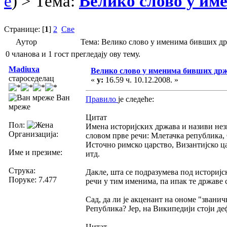
e
) > Тема:
Велико слово у им
Странице: [
1
]
2
Све
Аутор
Тема: Велико слово у именима бивших д
0 чланова и 1 гост прегледају ову тему.
Madiuxa
Велико слово у именима бивших др
староседелац
«
у:
16.59 ч. 10.12.2008. »
Ван
Правило
је следеће:
мреже
Цитат
Пол:
Имена историјских држава и називи не
Организација:
словом прве речи: Млетачка република,
Источно римско царство, Византијско ца
Име и презиме:
итд.
Струка:
Дакле, шта се подразумева под историј
Поруке: 7.477
речи у тим именима, па ипак те државе 
Сад, да ли је акценант на ономе "звани
Република? Јер, на Википедији стоји де
Цитат