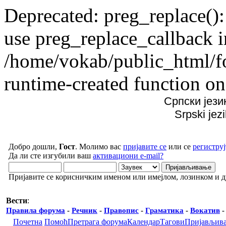
Deprecated: preg_replace():
use preg_replace_callback i
/home/vokab/public_html/f
runtime-created function on
Српски јези
Srpski jez
Добро дошли,
Гост
. Молимо вас
пријавите се
или се
региструј
Да ли сте изгубили ваш
активациони e-mail?
Пријавите се корисничким именом или имејлом, лозинком и 
Вести
:
Правила форума
-
Речник
-
Правопис
-
Граматика
-
Вокатив
Почетна
Помоћ
Претрага форума
Календар
Тагови
Пријављив