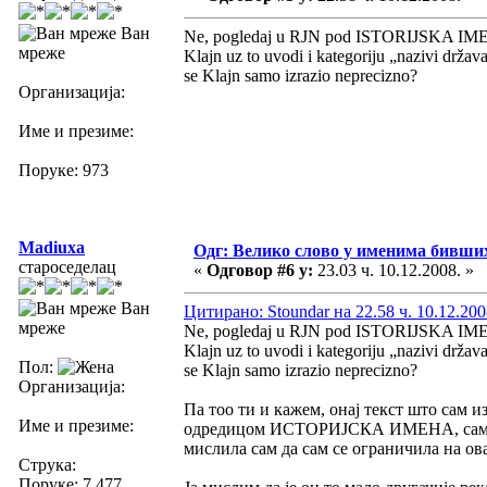
Ван
Ne, pogledaj u RJN pod ISTORIJSKA IMENA
мреже
Klajn uz to uvodi i kategoriju „nazivi država 
se Klajn samo izrazio neprecizno?
Организација:
Име и презиме:
Поруке: 973
Madiuxa
Одг: Велико слово у именима бивши
староседелац
«
Одговор #6 у:
23.03 ч. 10.12.2008. »
Ван
Цитирано: Stoundar на 22.58 ч. 10.12.200
мреже
Ne, pogledaj u RJN pod ISTORIJSKA IMENA
Klajn uz to uvodi i kategoriju „nazivi država 
Пол:
se Klajn samo izrazio neprecizno?
Организација:
Па тоо ти и кажем, онај текст што сам 
Име и презиме:
одредицом ИСТОРИЈСКА ИМЕНА, само што
мислила сам да сам се ограничила на ова
Струка:
Поруке: 7.477