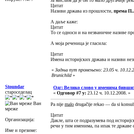
Ја мислим да је он то мало другачије ре
Цитат
Називи држава из прошлости,
према П..
А даље каже:
Цитат
То се односи и на незваничне називе п
А моја реченица је гласила:
Цитат
Имена историјских држава и називи нез
«
Задњи пут промењено: 23.05 ч. 10.12.2
Brunichild
»
Stoundar
Одг: Велико слово у именима бивши
староседелац
«
Одговор #7 у:
23.12 ч. 10.12.2008. »
Ван
Pa nije
malo
drugačije rekao — da si konsult
мреже
Цитат
Организација:
Дакле, шта се подразумева под историј
речи у тим именима, па ипак те државе 
Име и презиме: