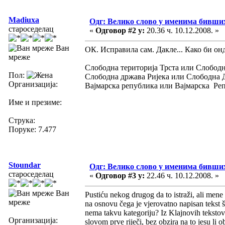
Madiuxa
Одг: Велико слово у именима бивши
староседелац
«
Одговор #2 у:
20.36 ч. 10.12.2008. »
Ван
ОК. Исправила сам. Дакле... Како би он
мреже
Слободна територија Трста или Слободн
Пол:
Слободна држава Ријека или Слободна 
Организација:
Вајмарска република или Вајмарска Ре
Име и презиме:
Струка:
Поруке: 7.477
Stoundar
Одг: Велико слово у именима бивши
староседелац
«
Одговор #3 у:
22.46 ч. 10.12.2008. »
Ван
Pustiću nekog drugog da to istraži, ali mene
мреже
na osnovu čega je vjerovatno napisan tekst š
nema takvu kategoriju? Iz Klajnovih tekstova
Организација:
slovom prve riječi, bez obzira na to jesu li o