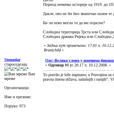
Период немачке историје од 1919. до 193
Дакле, ово не би био званичан назив те 
Би ли неко могао то да ми појасни?
Слободна територија Трста или Слободн
Слободна држава Ријека или Слободна 
«
Задњи пут промењено: 17.01 ч. 10.12.2
Brunichild
»
Stoundar
Одг: Велико слово у именима бивши
староседелац
«
Одговор #1 у:
20.17 ч. 10.12.2008. »
Ван
To pravilo je loše napisano; u Pravopisu su
мреже
pravna imena država, sadašnjih i ranijih“. 
Организација:
Име и презиме:
Поруке: 973