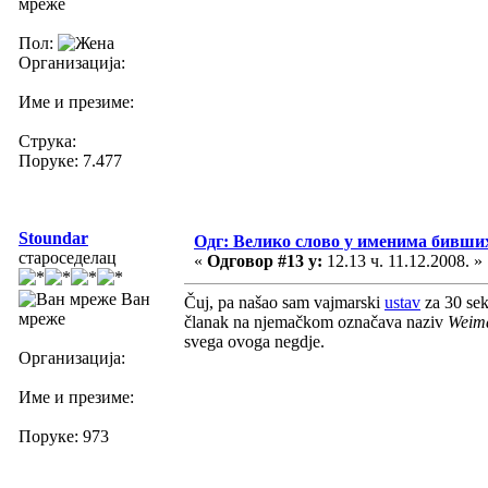
мреже
Пол:
Организација:
Име и презиме:
Струка:
Поруке: 7.477
Stoundar
Одг: Велико слово у именима бивши
староседелац
«
Одговор #13 у:
12.13 ч. 11.12.2008. »
Ван
Čuj, pa našao sam vajmarski
ustav
za 30 se
мреже
članak na njemačkom označava naziv
Weima
svega ovoga negdje.
Организација:
Име и презиме:
Поруке: 973