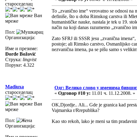
староседелац
To „zvanično ime“ verovatno se odnosi na n
Ван
definiše, što u doba Rimskog carstva ili Mle
мреже
humanističke nauke, nastala je tek u 19. stol
način na koji danas razumemo „zvanično im
Пол:
Организација:
Zato SFRJ ili SSSR jesu „zvanična imena“, i
postoje; ali Rimsko carstvo, Osmanlijsko cars
Име и презиме:
nezvanična imena, pa se pišu samo s veliki
Đorđe Božović
Струка:
lingvist
Поруке: 4.322
Madiuxa
Одг: Велико слово у именима бивши
староседелац
«
Одговор #10 у:
11.01 ч. 11.12.2008. »
Ван
OK,Djordje.. Ali... Gde je granica kad prest
мреже
Vajmarska r/Rrepublika?
Пол:
Kao sto rekoh, lako je meni sa tim pradavn
Организација:
Име и презиме: