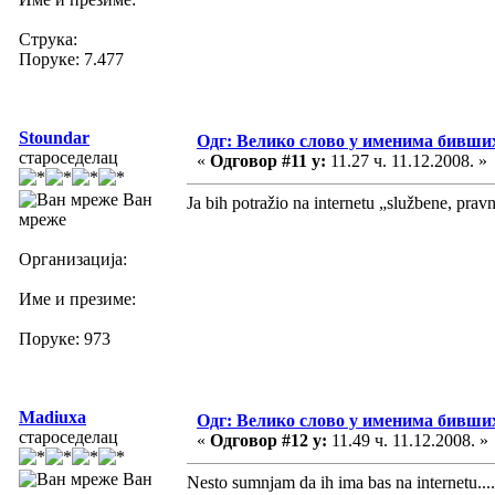
Струка:
Поруке: 7.477
Stoundar
Одг: Велико слово у именима бивши
староседелац
«
Одговор #11 у:
11.27 ч. 11.12.2008. »
Ван
Ja bih potražio na internetu „službene, prav
мреже
Организација:
Име и презиме:
Поруке: 973
Madiuxa
Одг: Велико слово у именима бивши
староседелац
«
Одговор #12 у:
11.49 ч. 11.12.2008. »
Ван
Nesto sumnjam da ih ima bas na internetu...