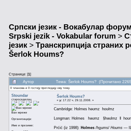
Српски језик - Вокабулар фору
Srpski jezik - Vokabular forum
>
С
језик
>
Транскрипција страних р
Šerlok Houms?
Странице: [
1
]
Аутор
Тема: Šerlok Houms? (Прочитано 2265
0 чланова и 0 гостију прегледају ову тему.
Stoundar
Šerlok Houms?
староседелац
«
у:
17.22 ч. 29.11.2008. »
Cambridge: Holmes həʊmz hoʊ
l
mz
Ван мреже
Longman: Holmes həʊmz §həʊlmz ǁ hoʊ
Организација:
Име и презиме:
Prćić (iz 1998):
Holmes
/h
o
ums/
Houms
— IL