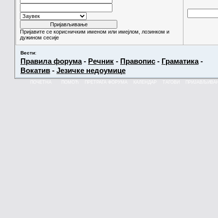
Пријавите се корисничким именом или имејлом, лозинком и
дужином сесије
Вести
:
Правила форума
-
Речник
-
Правопис
-
Граматика
-
Вокатив
-
Језичке недоумице
ПОЧЕТНА
ПОМОЋ
ПРЕТРАГА ФОРУМА
КАЛЕНДАР
ТАГОВИ
ПРИЈАВЉИВА