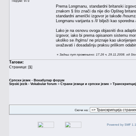
Поруке: 973
Prema Longmanu, standardni britanski izgovor 
znakom § što znači da nije dio Opšteg britans
standardni američki izgovor je takođe /houm
Longmanu varijanta s /l/ bilježi kao sporedna
Lako je na osnovu ovoga objasniti dva adaptira
izgovor, iako bi prema opisanom sistemu moral
ukoliko se /h
o
lms/ ne priznaje kao ukorijenje
uvažavati i dosadašnju praksu prilikom odabi
«
Задњи пут промењено: 17.26 ч. 29.11.2008. од Sto
Тагови:
Странице: [
1
]
Српски језик - Вокабулар форум
Srpski jezik - Vokabular forum
>
Страни језици и српски језик
>
Транскрипциј
Скочи на:
Powered by SMF 1.