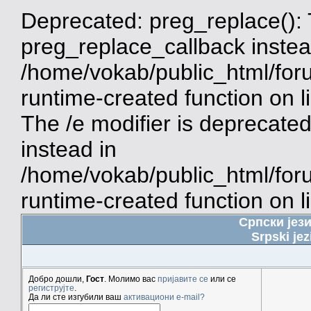
Deprecated: preg_replace(): 
preg_replace_callback instea
/home/vokab/public_html/for
runtime-created function on 
The /e modifier is deprecate
instead in
/home/vokab/public_html/for
runtime-created function on l
Српски јез
Srpski jez
Добро дошли,
Гост
. Молимо вас
пријавите се
или се
региструјте
.
Да ли сте изгубили ваш
активациони e-mail?