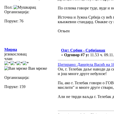
Пол:
По селима говоре туде, вуде и н
Организација:
Источна и Јужна Србија су већ п
Поруке: 76
књижевни стандард. Овакве су п
Огњен
Мирна
Одг: Србин - Србијанац
језикословац
«
Одговор #7 у:
11.53 ч. 09.11
члан
Цитирано: Данијела Васић на 10.
Ван мреже
Он, г. Телебак даље наводи д
и још многе друге небулозе!
Организација:
Па, ако г. Телебак говори о ГО
Поруке: 159
мислити" и многе друге ствари
Али не тврди ваљда г. Телебак д