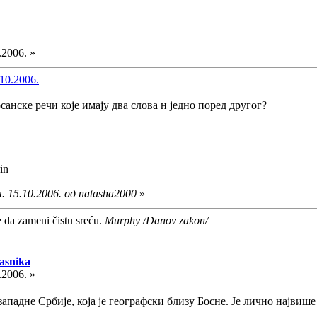
.2006. »
10.2006.
осанске речи које имају два слова н једно поред другог?
. 15.10.2006. од natasha2000
»
e da zameni čistu sreću.
Murphy /Danov zakon/
asnika
.2006. »
западне Србије, која је географски близу Босне. Је лично највиш