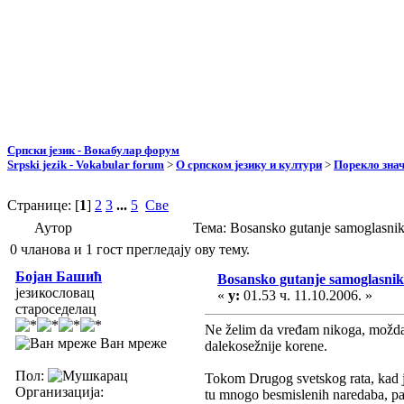
Српски језик - Вокабулар форум
Srpski jezik - Vokabular forum
>
О српском језику и култури
>
Порекло зна
Странице: [
1
]
2
3
...
5
Све
Аутор
Тема: Bosansko gutanje samoglasn
0 чланова и 1 гост прегледају ову тему.
Бојан Башић
Bosansko gutanje samoglasni
језикословац
«
у:
01.53 ч. 11.10.2006. »
староседелац
Ne želim da vređam nikoga, možda o
Ван мреже
dalekosežnije korene.
Пол:
Tokom Drugog svetskog rata, kad je 
Организација:
tu mnogo besmislenih naredaba, pa j