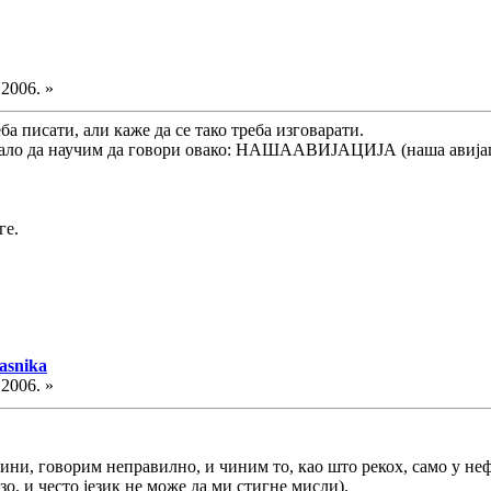
.2006. »
ба писати, али каже да се тако треба изговарати.
ебало да научим да говори овако: НАШААВИЈАЦИЈА (наша авијац
ге.
asnika
.2006. »
рзини, говорим неправилно, и чиним то, као што рекох, само у не
зо, и често језик не може да ми стигне мисли).