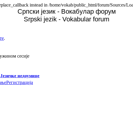
replace_callback instead in /home/vokab/public_html/forum/Sources/Loa
Српски језик - Вокабулар форум
Srpski jezik - Vokabular forum
те
.
дужином сесије
-
Језичке недоумице
ање
Регистрација