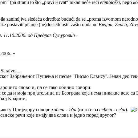
kom“ (na stranu to što „pravi Hrvat“ nikad neće reći
etimološki
, nego
ko
 bila zanimljiva sledeća odredba: budući da se „prema izvornom narod
ože postaviti pitanje (ne)doslednosti: zašto onda ne
Bjeljna
,
Zenca
,
Zav
. 11.10.2006. од Предраг Супуровић
»
.2006. »
 Sarajvo ...
ког Забрањеног Пушења и песме ''Писмо Елвису''. Један део текста
нарочито слово и, па се тако обично говори:
м се да и моја пријатељица из Београда која нема никакве везе са 
ској Крајини,
како у Приједору говоре
хоћеш
-
'о'ш
(исто и за
нећеш
-
не'ш
).
осанске речи које имају два слова н једно поред другог?