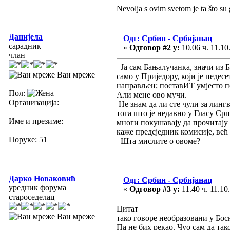
Nevolja s ovim svetom je ta što su 
Данијела
Одг: Србин - Србијанац
сарадник
«
Одговор #2 у:
10.06 ч. 11.10
члан
Ја сам Бањалучанка, значи из Б
Ван мреже
само у Приједору, који је педес
направљен; поставИТ умјесто по
Пол:
Али мене ово мучи.
Организација:
Не знам да ли сте чули за линг
тога што је недавно у Гласу Срп
Име и презиме:
многи покушавају да прочитају с
каже предсједник комисије, в
Поруке: 51
Шта мислите о овоме?
Дарко Новаковић
Одг: Србин - Србијанац
уредник форума
«
Одговор #3 у:
11.40 ч. 11.10
староседелац
Цитат
Ван мреже
тако говоре необразовани у Бо
Па не бих рекао. Чуо сам да та