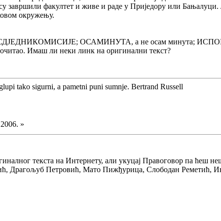
 су завршили факултет и живе и раде у Приједору или Бањалуци.
ховом окружењу.
РЕСДЈЕДНИКОМИСИЈЕ; ОСАМИНУТА, а не осам минута; ИСПОРТ
очитао. Имаш ли неки линк на оригинални текст?
glupi tako sigurni, a pametni puni sumnje. Bertrand Russell
.2006. »
гиналног текста на Интернету, али укуцај Правоговор па ћеш не
ић, Драгољуб Петровић, Мато Пижђурица, Слободан Реметић, И