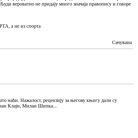
 Људи вероватно не придају много значаја правопису и говоре
А, а не из спорта
Сачувана
што наћи. Нажалост, рецензију за његову књигу дали су
ван Клајн, Милан Шипка...