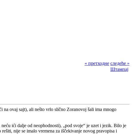
« претходне
следеће »
Штампај
a ovaj sajt), ali nešto vrlo slično Zoranovoj šali ima mnogo
ću ići dalje od neophodnosti), „pod svoje“ je uzet i jezik. Bilo je
rešiti, nije se imalo vremena za iščekivanje novog pravopisa i