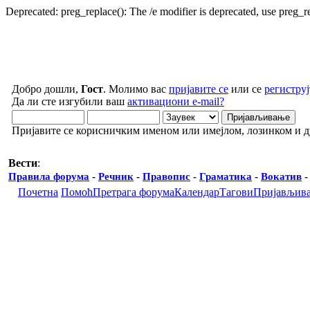
Deprecated: preg_replace(): The /e modifier is deprecated, use preg_
Добро дошли,
Гост
. Молимо вас
пријавите се
или се
региструј
Да ли сте изгубили ваш
активациони e-mail?
Пријавите се корисничким именом или имејлом, лозинком и 
Вести
:
Правила форума
-
Речник
-
Правопис
-
Граматика
-
Вокатив
Почетна
Помоћ
Претрага форума
Календар
Тагови
Пријављив