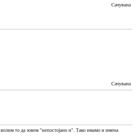
Сачувана
Сачувана
е волим то да зовем "непостојано и". Тако имамо и имена