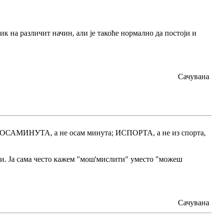
ик на различит начин, али је такоће нормално да постоји и
Сачувана
; ОСАМИНУТА, а не осам минута; ИСПОРТА, а не из спорта,
ини. Ја сама често кажем "мош'мислити" уместо "можеш
Сачувана