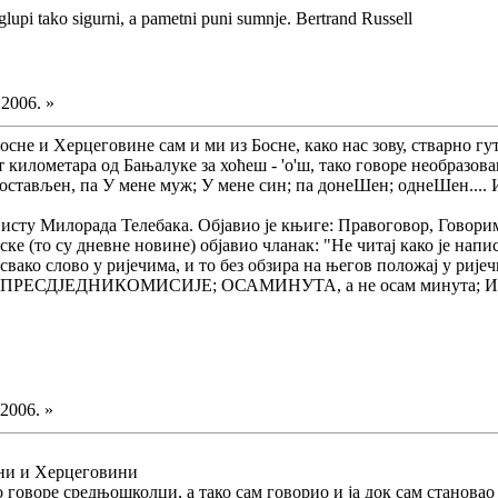
glupi tako sigurni, a pametni puni sumnje. Bertrand Russell
.2006. »
осне и Херцеговине сам и ми из Босне, како нас зову, стварно гу
ет километара од Бањалуке за хоћеш - 'о'ш, тако говоре необразо
стављен, па У мене муж; У мене син; па донеШен; однеШен.... И
висту Милорада Телебака. Објавио је књиге: Правоговор, Говори
ске (то су дневне новине) објавио чланак: "Не читај како је нап
вако слово у ријечима, и то без обзира на његов положај у ријеч
ећ ПРЕСДЈЕДНИКОМИСИЈЕ; ОСАМИНУТА, а не осам минута; ИСПОР
.2006. »
сни и Херцеговини
ко говоре средњошколци, а тако сам говорио и ја док сам станова