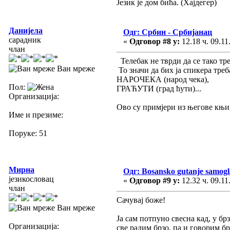
Језик је дом бића. (Хајдегер)
Данијела
Одг: Србин - Србијанац
сарадник
«
Одговор #8 у:
12.18 ч. 09.11
члан
Телебак не тврди да се тако тре
Ван мреже
То значи да бих ја спикера тр
НАРОЧЕКА (народ чека),
Пол:
ГРАЋУТИ (град ћути)...
Организација:
Ово су примјери из његове књи
Име и презиме:
Поруке: 51
Мирна
Одг: Bosansko gutanje samogl
језикословац
«
Одговор #9 у:
12.32 ч. 09.11
члан
Сачувај боже!
Ван мреже
Ја сам потпуно свесна кад, у б
Организација:
све радим брзо, па и говорим бр