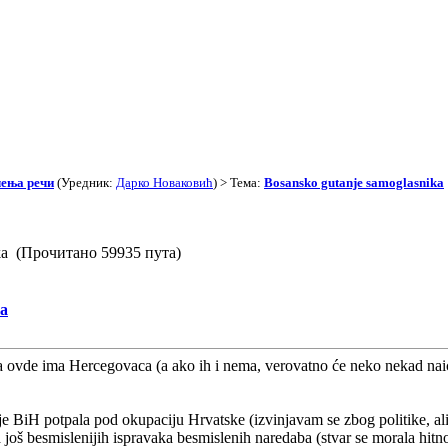
чења речи
(Уредник:
Дарко Новаковић
) > Тема:
Bosansko gutanje samoglasnika
ika (Прочитано 59935 пута)
ka
vde ima Hercegovaca (a ako ih i nema, verovatno će neko nekad naići n
BiH potpala pod okupaciju Hrvatske (izvinjavam se zbog politike, ali ne
oš besmislenijih ispravaka besmislenih naredaba (stvar se morala hitno 