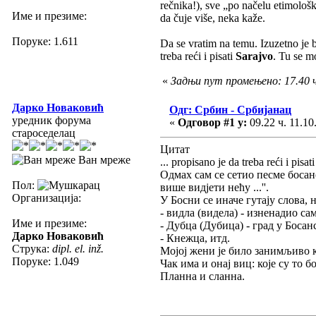
rečnika!), sve „po načelu etimološ
Име и презиме:
da čuje više, neka kaže.
Поруке: 1.611
Da se vratim na temu. Izuzetno je
treba reći i pisati
Sarajvo
. Tu se m
«
Задњи пут промењено: 17.40 ч
Дарко Новаковић
Одг: Србин - Србијанац
уредник форума
«
Одговор #1 у:
09.22 ч. 11.10
староседелац
Цитат
Ван мреже
... propisano je da treba reći i pisati
Одмах сам се сетио песме босанс
Пол:
више видјети нећу ...''.
Организација:
У Босни се иначе гутају слова, 
- видла (видела) - изненадио са
Име и презиме:
- Дубца (Дубица) - град у Босан
Дарко Новаковић
- Кнежца, итд.
Струка:
dipl. el. inž.
Мојој жени је било занимљиво 
Поруке: 1.049
Чак има и онај виц: које су то б
Планна и сланна.