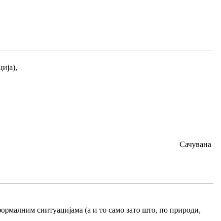
ија),
Сачувана
формалним сиитуацијама (а и то само зато што, по природи,