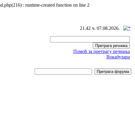
d.php(216) : runtime-created function on line 2
21.42 ч. 07.08.2026.
Помоћ за претрагу речника
Вокабулара