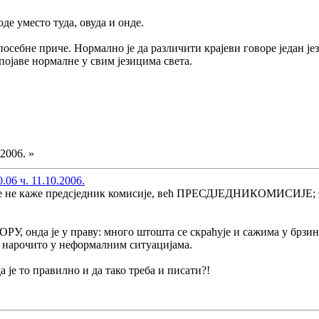
оде уместо туда, овуда и онде.
осебне приче. Нормално је да различити крајеви говоре један јез
ојаве нормалне у свим језицима света.
.2006. »
06 ч. 11.10.2006.
а се не каже предсједник комисије, већ ПРЕСДЈЕДНИКОМИСИЈЕ
ВОРУ, онда је у праву: много штошта се скраћује и сажима у брз
, нарочито у неформалним ситуацијама.
а је то правилно и да тако треба и писати?!