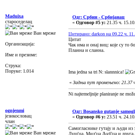
Maduixa
Одг: Србин - Србијанац
староседелац
«
Одговор #5 у:
21.35 ч. 15.10
Ван мреже
Цитирано: darkon на 09.22 ч. 11.
Цитат
Организација:
Чак има и онај виц: које су то б
Планна и сланна.
Име и презиме:
Струка:
Поруке: 1.014
Ima jedna sa tri N: slannnica!
«
Задњи пут промењено: 21.37 ч
Ni najtemeljnije planiranje ne mož
ognjenmi
Одг: Bosansko gutanje samogl
језикословац
«
Одговор #6 у:
23.51 ч. 24.10
члан
Самогласнике гутају и људи из 
Ван мреже
Душ'ца, Мил'ца Љуб'ца и друга.