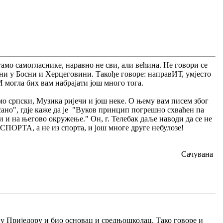
тамо самогласнике, наравно не сви, али већина. Не говори се
вани у Босни и Херцеговини. Такође говоре: направИТ, умјесто
 могла бих вам набрајати још много тога.
мо српски, Музика ријечи и још неке. О њему вам писем због
исано", гдје каже да је "Вуков принцип погрешно схваћен па
и и на његово окружење." Он, г. Телебак даље наводи да се не
ТА, а не из спорта, и још многе друге небулозе!
Сачувана
о у Приједору и био основац и средњошколац. Тако говоре и