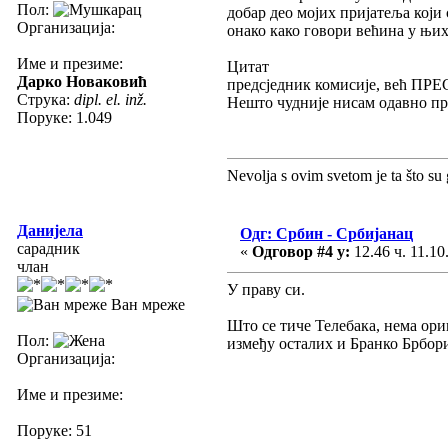
Пол:
добар део мојих пријатеља који
Организација:
онако како говори већина у њи
Име и презиме:
Цитат
Дарко Новаковић
предсједник комисије, већ П
Струка:
dipl. el. inž.
Нешто чудније нисам одавно пр
Поруке: 1.049
Nevolja s ovim svetom je ta što su 
Данијела
Одг: Србин - Србијанац
сарадник
«
Одговор #4 у:
12.46 ч. 11.10
члан
У праву си.
Ван мреже
Што се тиче Телебака, нема ори
Пол:
између осталих и Бранко Брбор
Организација:
Име и презиме:
Поруке: 51