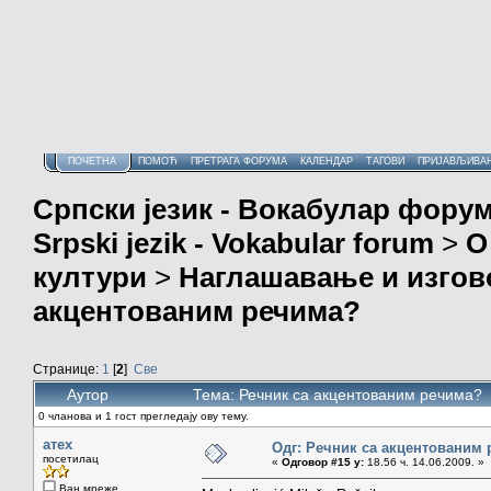
ПОЧЕТНА
ПОМОЋ
ПРЕТРАГА ФОРУМА
КАЛЕНДАР
ТАГОВИ
ПРИЈАВЉИВА
Српски језик - Вокабулар фору
Srpski jezik - Vokabular forum
>
О
култури
>
Наглашавање и изгов
акцентованим речима?
Странице:
1
[
2
]
Све
Аутор
Тема: Речник са акцентованим речима? 
0 чланова и 1 гост прегледају ову тему.
атех
Одг: Речник са акцентованим
посетилац
«
Одговор #15 у:
18.56 ч. 14.06.2009. »
Ван мреже