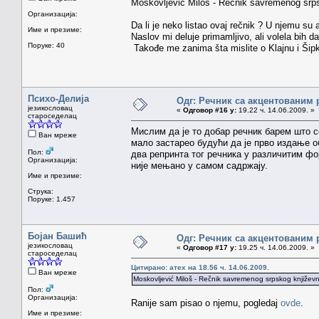
Moskovljević Miloš - Rečnik savremenog srps
Организација:
Da li je neko listao ovaj rečnik ? U njemu su
Име и презиме:
Naslov mi deluje primamljivo, ali volela bih d
Поруке: 40
Takođe me zanima šta mislite o Klajnu i Šipki 
Психо-Делија
Одг: Речник са акцентованим
језикословац
«
Одговор #16 у:
19.22 ч. 14.06.2009. »
староседелац
Мислим да је то добар речник барем што се
Ван мреже
мало застарео будући да је прво издање о
Пол:
два репринта тог речника у различитим фор
Организација:
није мењано у самом садржају.
Име и презиме:
Струка:
Поруке: 1.457
Бојан Башић
Одг: Речник са акцентованим
језикословац
«
Одговор #17 у:
19.25 ч. 14.06.2009. »
староседелац
Цитирано: атех на 18.56 ч. 14.06.2009.
Ван мреже
Moskovljević Miloš - Rečnik savremenog srpskog književn
Пол:
Организација:
Ranije sam pisao o njemu, pogledaj
ovde
.
Име и презиме: