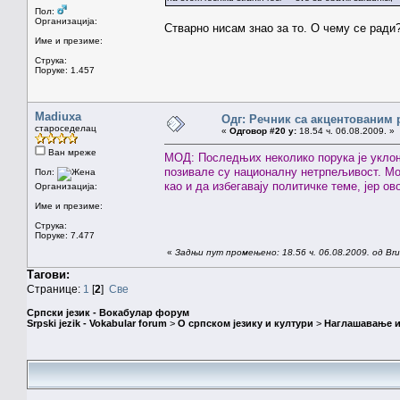
Пол:
Организација:
Стварно нисам знао за то. О чему се ради
Име и презиме:
Струка:
Поруке: 1.457
Madiuxa
Одг: Речник са акцентованим
староседелац
«
Одговор #20 у:
18.54 ч. 06.08.2009. »
Ван мреже
МОД: Последњих неколико порука је уклоње
позивале су националну нетрпељивост. Мо
Пол:
као и да избегавају политичке теме, јер о
Организација:
Име и презиме:
Струка:
Поруке: 7.477
«
Задњи пут промењено: 18.56 ч. 06.08.2009. од Brun
Тагови:
Странице:
1
[
2
]
Све
Српски језик - Вокабулар форум
Srpski jezik - Vokabular forum
>
О српском језику и култури
>
Наглашавање и