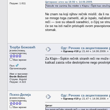
Цитирано: атех на 18.56 ч. 14.06.2009.
Поруке: 1.611
Takođe me zanima šta mislite o Klajnu i Šipki kao stručnjac
Ne znam na koji njihov rečnik misliš: da li na 
se mnogo toga zameriti, ali je ispalo, nažalos
reči — sve su obavili saradnici, o čijoj se s
će se na isti način pristupiti ovom pravopisn
stomak.
Ђорђе Божовић
Одг: Речник са акцентованим
језикословац
«
Одговор #18 у:
21.44 ч. 14.06.2009. »
староседелац
Za Klajn—Šipkin rečnik stranih reči ne može se
Ван мреже
katkad zaista više deskriptivne nego proskrip
Пол:
Организација:
Име и презиме:
Đorđe Božović
Струка:
lingvist
Поруке: 4.322
Психо-Делија
Одг: Речник са акцентованим
језикословац
«
Одговор #19 у:
21.47 ч. 14.06.2009. »
староседелац
Цитат
Ван мреже
na svom rečniku stranih reči — sve su obavili saradnici,