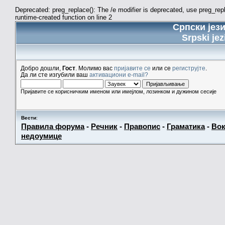
Deprecated: preg_replace(): The /e modifier is deprecated, use preg_re
runtime-created function on line 2
Српски јез
Srpski jez
Добро дошли,
Гост
. Молимо вас
пријавите се
или се
региструјте
.
Да ли сте изгубили ваш
активациони e-mail?
Пријавите се корисничким именом или имејлом, лозинком и дужином сесије
Вести
:
Правила форума
-
Речник
-
Правопис
-
Граматика
-
Вок
недоумице