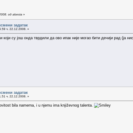
008. од alcesta
»
исмени задатак
.59 ч. 22.12.2008. »
 који су још онда тврдили да ово ипак није могао бити дечији рад (ја н
исмени задатак
.51 ч. 22.12.2008. »
hovitost bila namerna, i u njemu ima književnog talenta.