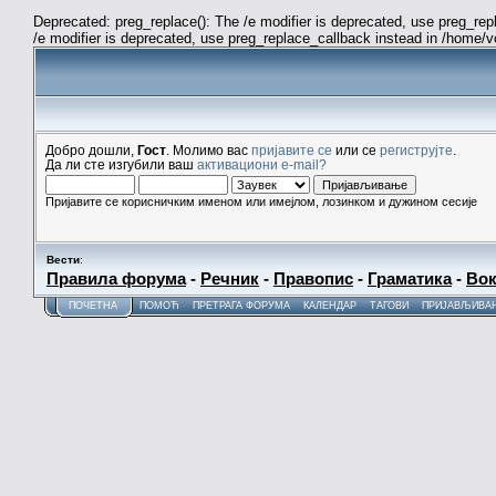
Deprecated: preg_replace(): The /e modifier is deprecated, use preg_re
/e modifier is deprecated, use preg_replace_callback instead in /home/
Добро дошли,
Гост
. Молимо вас
пријавите се
или се
региструјте
.
Да ли сте изгубили ваш
активациони e-mail?
Пријавите се корисничким именом или имејлом, лозинком и дужином сесије
Вести
:
Правила форума
-
Речник
-
Правопис
-
Граматика
-
Вок
ПОЧЕТНА
ПОМОЋ
ПРЕТРАГА ФОРУМА
КАЛЕНДАР
ТАГОВИ
ПРИЈАВЉИВА