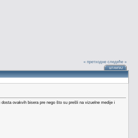
« претходне
следеће »
ШТАМПАЈ
 dosta ovakvih bisera pre nego što su prešli na vizuelne medije i