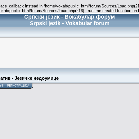
place_callback instead in /home/vokab/public_html/forum/Sources/Load.php(216
vokab/public_html/forum/Sources/Load.php(216) : runtime-created function on 
Српски језик - Вокабулар форум
Srpski jezik - Vokabular forum
атив
-
Језичке недоумице
ЊЕ
РЕГИСТРАЦИЈА