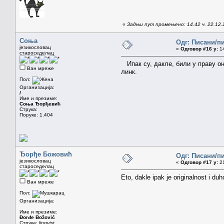
«
Задњи пут промењено: 14.42 ч. 22.12.2
Соња
Одг: Писани/п
језикословац
«
Одговор #16 у:
14
староседелац
Ипак су, дакле, били у праву они
Ван мреже
линк.
Пол:
Организација:
/
Име и презиме:
Соња Ђорђевић
Струка:
Поруке: 1.404
Ђорђе Божовић
Одг: Писани/п
језикословац
«
Одговор #17 у:
21
староседелац
Eto, dakle ipak je originalnost i du
Ван мреже
Пол:
Организација:
Име и презиме:
Đorđe Božović
Струка:
lingvist