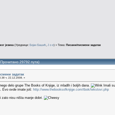
ог језика
(Уредници:
Бојан Башић
,
J o e
) > Тема:
Писани/писмени задатак
(Прочитано 29792 пута)
исмени задатак
.38 ч. 22.12.2008. »
 nego delo grupe The Books of Knjige, iz mlađih i boljih dana.
Imali su
a. Evo ovde imate još:
http://www.thebooksofknjige.com/tbok/tekstovi.php
i zato nisu ništa manje dobri.