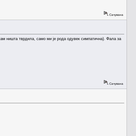
Сачувана
исам ништа тврдила, само ми је рода одувек симпатична). Фала за
Сачувана