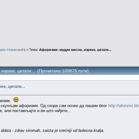
арко Новаковић
) > Тема:
Афоризми: мудре мисли, изреке, цитати...
изреке, цитати... (Прочитано 109875 пута)
е, цитати...
оризме.
да скупљам афоризме. Од скора сам почео да пишем блог
http://aforizmi.bl
, али постављајте и ви што нађете...
obra - zdrav siromah, zaista je srećniji od bolesna kralja.