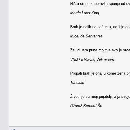
Ništa se ne zaboravlja sporije od u
Martin Luter King
Brak je nalik na pečurku, da li je do
Migel de Servantes
Zalud usta puna molitve ako je src
Vladika Nikolaj Velimirović
Propali brak je onaj u kome žena pr
Tuholski
Životinje su moji prijatelji, a ja svoj
Džordž Bernard Šo