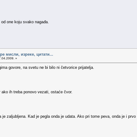
ti od one koju svako nagađa.
е мисли, изреке, цитати...
7.04.2009. »
gima govore, na svetu ne bi bilo ni četvorice prijatelja.
jer ako ih treba ponovo vezati, ostaće čvor.
je zaljubljena. Kad je pegla onda je udata. Ako pri tome peva, onda je i prvo 