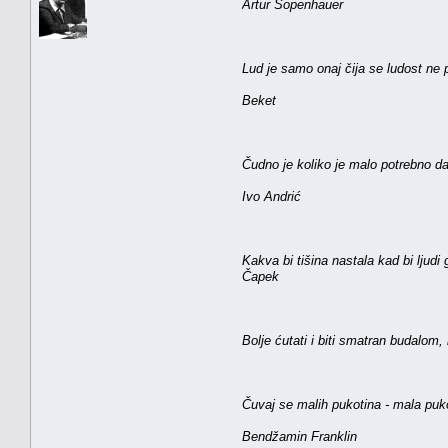
Artur Šopenhauer
Lud je samo onaj čija se ludost ne
Beket
Čudno je koliko je malo potrebno d
Ivo Andrić
Kakva bi tišina nastala kad bi ljudi
Čapek
Bolje ćutati i biti smatran budalom,
Čuvaj se malih pukotina - mala pukot
Bendžamin Franklin