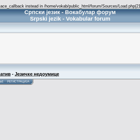
place_callback instead in /home/vokab/public_html/forum/Sources/Load.php(216
Српски језик - Вокабулар форум
Srpski jezik - Vokabular forum
атив
-
Језичке недоумице
ЊЕ
РЕГИСТРАЦИЈА