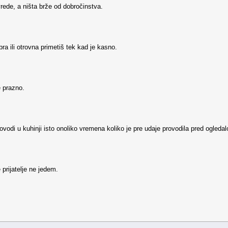
vrede, a ništa brže od dobročinstva.
bra ili otrovna primetiš tek kad je kasno.
e prazno.
ovodi u kuhinji isto onoliko vremena koliko je pre udaje provodila pred ogleda
e prijatelje ne jedem.