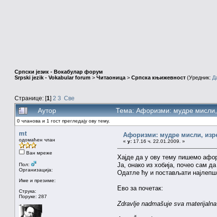
Српски језик - Вокабулар форум
Srpski jezik - Vokabular forum
>
Читаоница
>
Српска књижевност
(Уредник:
Д
Странице: [
1
]
2
3
Све
Аутор
Тема: Афоризми: мудре мисли, 
0 чланова и 1 гост прегледају ову тему.
mt
Афоризми: мудре мисли, изрек
одомаћен члан
«
у:
17.16 ч. 22.01.2009. »
Ван мреже
Хајде да у ову тему пишемо аф
Ја, онако из хобија, почео сам 
Пол:
Организација:
Одатле ћу и постављати најлепше
Име и презиме:
Ево за почетак:
Струка:
Поруке: 287
Zdravlje nadmašuje sva materijalna d