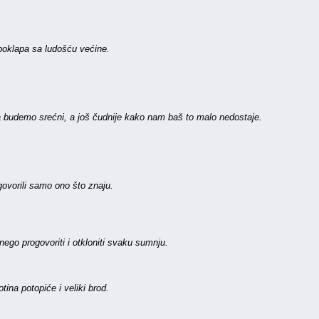
 poklapa sa ludošću većine.
a budemo srećni, a još čudnije kako nam baš to malo nedostaje.
 govorili samo ono što znaju.
 nego progovoriti i otkloniti svaku sumnju.
ina potopiće i veliki brod.