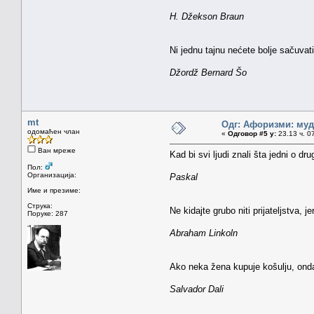
H. Džekson Braun
Ni jednu tajnu nećete bolje sačuva
Džordž Bernard Šo
mt
Одг: Афоризми: мудр
одомаћен члан
«
Одговор #5 у:
23.13 ч. 0
Ван мреже
Kad bi svi ljudi znali šta jedni o dru
Пол:
Организација:
Paskal
Име и презиме:
Струка:
Ne kidajte grubo niti prijateljstva, 
Поруке: 287
Abraham Linkoln
Ako neka žena kupuje košulju, onda 
Salvador Dali