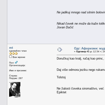
Ne jadikuj mnogo nad sitnim bolovim
Nikad čovek ne može da kaže toliko
Jovan Dučić
mt
Одг: Афоризми: мудр
одомаћен члан
«
Одговор #1 у:
12.54 ч. 2
Ван мреже
Doručkuj kao kralj, ručaj kao princ,
Пол:
Организација:
Daj više odmora jeziku nego rukam
Име и презиме:
Струка:
Tolstoj
Поруке: 287
Ne žalosti čoveka siromaštvo, već 
Epiktet