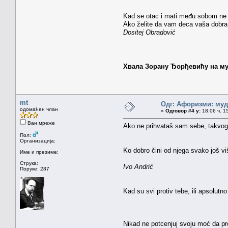
Kad se otac i mati među sobom ne lj
Ako želite da vam deca vaša dobra 
Dositej Obradović
Хвала Зорану Ђорђевићу на му
mt
Одг: Афоризми: мудр
одомаћен члан
«
Одговор #4 у:
18.06 ч. 1
Ван мреже
Ako ne prihvataš sam sebe, takvog k
Пол:
Организација:
Ko dobro čini od njega svako još vi
Име и презиме:
Струка:
Ivo Andrić
Поруке: 287
Kad su svi protiv tebe, ili apsolutno
Nikad ne potcenjuj svoju moć da p