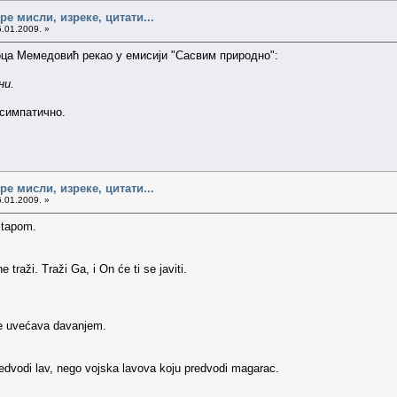
е мисли, изреке, цитати...
5.01.2009. »
оца Мемедовић рекао у емисији "Сасвим природно":
ни.
 симпатично.
е мисли, изреке, цитати...
6.01.2009. »
štapom.
aži. Traži Ga, i On će ti se javiti.
se uvećava davanjem.
edvodi lav, nego vojska lavova koju predvodi magarac.