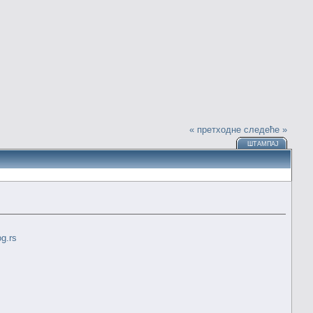
« претходне
следеће »
ШТАМПАЈ
og.rs