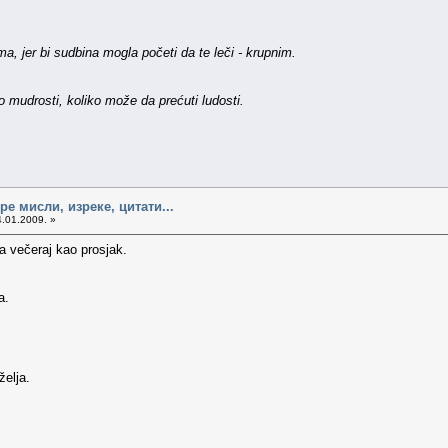
a, jer bi sudbina mogla početi da te leči - krupnim.
 mudrosti, koliko može da prećuti ludosti.
е мисли, изреке, цитати...
4.01.2009. »
 a večeraj kao prosjak.
a.
želja.