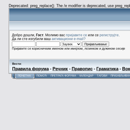
Deprecated: preg_replace(): The /e modifier is deprecated, use preg_re
Добро дошли,
Гост
. Молимо вас
пријавите се
или се
региструјте
.
Да ли сте изгубили ваш
активациони e-mail?
Пријавите се корисничким именом или имејлом, лозинком и дужином сесије
Вести
:
Правила форума
-
Речник
-
Правопис
-
Граматика
-
Вок
ПОЧЕТНА
ПОМОЋ
ПРЕТРАГА ФОРУМА
КАЛЕНДАР
ТАГОВИ
ПРИЈАВЉИВА