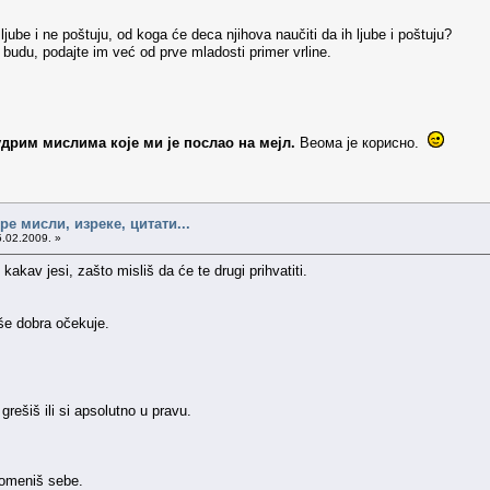
ube i ne poštuju, od koga će deca njihova naučiti da ih ljube i poštuju?
budu, podajte im već od prve mladosti primer vrline.
дрим мислима које ми је послао на мејл.
Веома је корисно.
е мисли, изреке, цитати...
5.02.2009. »
akav jesi, zašto misliš da će te drugi prihvatiti.
še dobra očekuje.
 grešiš ili si apsolutno u pravu.
romeniš sebe.