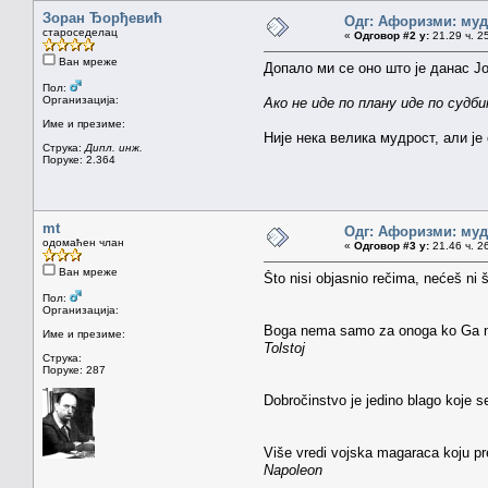
Зоран Ђорђевић
Одг: Афоризми: мудр
староседелац
«
Одговор #2 у:
21.29 ч. 2
Ван мреже
Допало ми се оно што је данас Ј
Пол:
Организација:
Ако не иде по плану иде по судби
Име и презиме:
Није нека велика мудрост, али је
Струка:
Дипл. инж.
Поруке: 2.364
mt
Одг: Афоризми: мудр
одомаћен члан
«
Одговор #3 у:
21.46 ч. 2
Ван мреже
Što nisi objasnio rečima, nećeš ni 
Пол:
Организација:
Boga nema samo za onoga ko Ga ne tr
Име и презиме:
Tolstoj
Струка:
Поруке: 287
Dobročinstvo je jedino blago koje 
Više vredi vojska magaraca koju pr
Napoleon