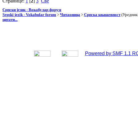
Странице:
1
[
2
]
3
Све
Српски језик - Вокабулар форум
Srpski jezik - Vokabular forum
>
Читаоница
>
Српска књижевност
(Уредник
цитати...
Powered by SMF 1.1 R