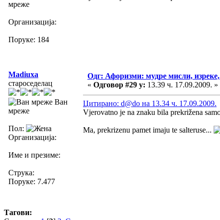
мреже
Организација:
Поруке: 184
Madiuxa
Одг: Афоризми: мудре мисли, изреке, 
староседелац
«
Одговор #29 у:
13.39 ч. 17.09.2009. »
Ван
Цитирано: d@do на 13.34 ч. 17.09.2009.
мреже
Vjerovatno je na znaku bila prekrižena samo
Пол:
Ma, prekrizenu pamet imaju te salteruse...
Организација:
Име и презиме:
Струка:
Поруке: 7.477
Тагови: