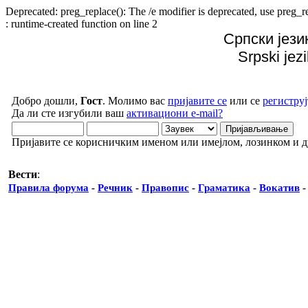
Deprecated: preg_replace(): The /e modifier is deprecated, use preg
: runtime-created function on line 2
Српски јези
Srpski jez
Добро дошли,
Гост
. Молимо вас
пријавите се
или се
региструј
Да ли сте изгубили ваш
активациони e-mail?
Пријавите се корисничким именом или имејлом, лозинком и 
Вести
:
Правила форума
-
Речник
-
Правопис
-
Граматика
-
Вокатив