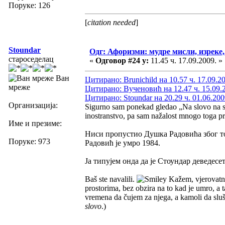
Поруке: 126
[
citation needed
]
Stoundar
Одг: Афоризми: мудре мисли, изреке, 
староседелац
«
Одговор #24 у:
11.45 ч. 17.09.2009. »
Ван
Цитирано: Brunichild на 10.57 ч. 17.09.2
мреже
Цитирано: Вученовић на 12.47 ч. 15.09.
Цитирано: Stoundar на 20.29 ч. 01.06.200
Организација:
Sigurno sam ponekad gledao „Na slovo na sl
inostranstvo, pa sam nažalost mnogo toga pr
Име и презиме:
Ниси пропустио Душка Радовића због то
Поруке: 973
Радовић је умро 1984.
Ја типујем онда да је Стоундар деведесет
Baš ste navalili.
Kažem, vjerovatno
prostorima, bez obzira na to kad je umro, a 
vremena da čujem za njega, a kamoli da slu
slovo
.)