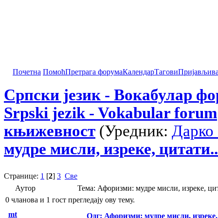
Почетна
Помоћ
Претрага форума
Календар
Тагови
Пријављив
Српски језик - Вокабулар ф
Srpski jezik - Vokabular forum
књижевност
(Уредник:
Дарко
мудре мисли, изреке, цитати..
Странице:
1
[
2
]
3
Све
Аутор
Тема: Афоризми: мудре мисли, изреке, ци
0 чланова и 1 гост прегледају ову тему.
mt
Одг: Афоризми: мудре мисли, изреке, 