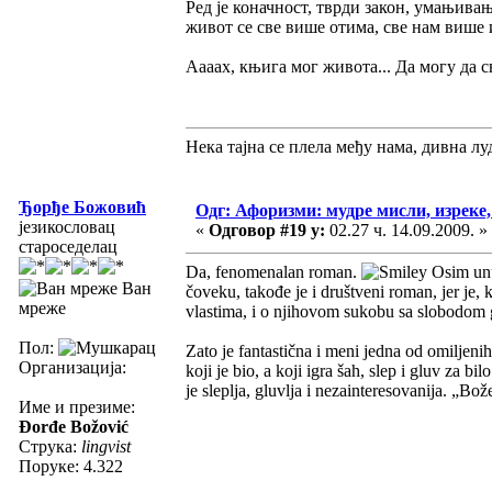
Ред је коначност, тврди закон, умањива
живот се све више отима, све нам више
Аааах, књига мог живота... Да могу да с
Нека тајна се плела међу нама, дивна луд
Ђорђе Божовић
Одг: Афоризми: мудре мисли, изреке, 
језикословац
«
Одговор #19 у:
02.27 ч. 14.09.2009. »
староседелац
Da, fenomenalan roman.
Osim unu
Ван
čoveku, takođe je i društveni roman, jer je, k
мреже
vlastima, i o njihovom sukobu sa slobodom g
Пол:
Zato je fantastična i meni jedna od omiljen
Организација:
koji je bio, a koji igra šah, slep i gluv za bi
je sleplja, gluvlja i nezainteresovanija. „Bož
Име и презиме:
Đorđe Božović
Струка:
lingvist
Поруке: 4.322