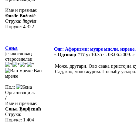
Име и презиме:
Đorđe Božović
Струка:
lingvist
Поруке: 4.322
Соња
Одг: Афоризми: мудре мисли, изреке, 
језикословац
«
Одговор #17 у:
10.35 ч. 03.06.2009. »
староседелац
Може, другари. Ово свака пристојна к
Ван
Сад, као, мало журим. Послаћу ускоро
мреже
Пол:
Организација:
/
Име и презиме:
Соња Ђорђевић
Струка:
Поруке: 1.404