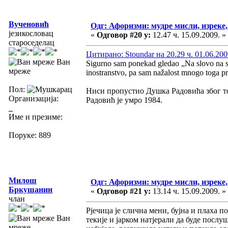
Вученовић
Одг: Афоризми: мудре мисли, изреке, 
језикословац
«
Одговор #20 у:
12.47 ч. 15.09.2009. »
староседелац
Цитирано: Stoundar на 20.29 ч. 01.06.200
Ван
Sigurno sam ponekad gledao „Na slovo na sl
мреже
inostranstvo, pa sam nažalost mnogo toga pr
Пол:
Ниси пропустио Душка Радовића због то
Организација:
Радовић је умро 1984.
_
Име и презиме:
Поруке: 889
Милош
Одг: Афоризми: мудре мисли, изреке, 
Бркушанин
«
Одговор #21 у:
13.14 ч. 15.09.2009. »
члан
Рјечица је слична мени, бујна и плаха по
Ван
текије и јарком натјерали да буде послуш
мреже