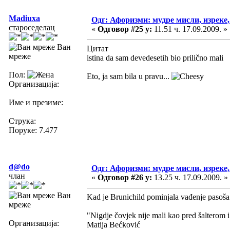
Madiuxa
Одг: Афоризми: мудре мисли, изреке, 
староседелац
«
Одговор #25 у:
11.51 ч. 17.09.2009. »
Ван
Цитат
мреже
istina da sam devedesetih bio prilično mali
Пол:
Eto, ja sam bila u pravu...
Организација:
Име и презиме:
Струка:
Поруке: 7.477
d@do
Одг: Афоризми: мудре мисли, изреке, 
члан
«
Одговор #26 у:
13.25 ч. 17.09.2009. »
Ван
Kad je Brunichild pominjala vađenje pasoša s
мреже
"Nigdje čovjek nije mali kao pred šalterom i 
Организација:
Matija Bećković