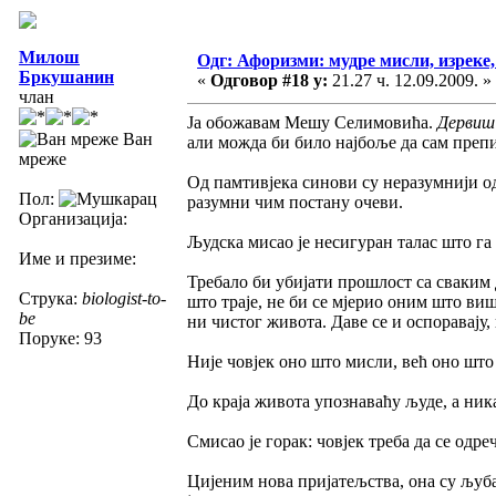
Милош
Одг: Афоризми: мудре мисли, изреке, 
Бркушанин
«
Одговор #18 у:
21.27 ч. 12.09.2009. »
члан
Ја обожавам Мешу Селимовића.
Дервиш
Ван
али можда би било најбоље да сам преп
мреже
Од памтивјека синови су неразумнији од
Пол:
разумни чим постану очеви.
Организација:
Људска мисао је несигуран талас што га
Име и презиме:
Требало би убијати прошлост са сваким 
Струка:
biologist-to-
што траје, не би се мјерио оним што виш
be
ни чистог живота. Даве се и оспоравају,
Поруке: 93
Није човјек оно што мисли, већ оно што
До краја живота упознаваћу људе, а ник
Смисао је горак: човјек треба да се одре
Цијеним нова пријатељства, она су љуба