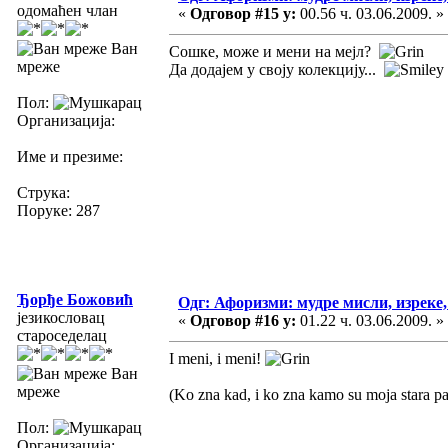
одомаћен члан
«
Одговор #15 у:
00.56 ч. 03.06.2009. »
Ван
Сошке, може и мени на мејл?
мреже
Да додајем у своју колекцију...
Пол:
Организација:
Име и презиме:
Струка:
Поруке: 287
Ђорђе Божовић
Одг: Афоризми: мудре мисли, изреке, 
језикословац
«
Одговор #16 у:
01.22 ч. 03.06.2009. »
староседелац
I meni, i meni!
Ван
мреже
(Ko zna kad, i ko zna kamo su moja stara pap
Пол:
Организација: