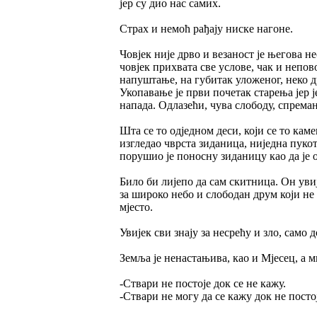
јер су дио нас самих.
Страх и немоћ рађају ниске нагоне.
Човјек није дрво и везаност је његова н
човјек прихвата све услове, чак и непов
напуштање, на губитак уложеног, неко д
Укопавање је први почетак старења јер ј
напада. Одлазећи, чува слободу, спреман
Шта се то одједном деси, који се то кам
изгледао чврста зиданица, ниједна пукот
порушио је поносну зиданицу као да је о
Било би лијепо да сам скитница. Он уви
за широко небо и слободан друм који не 
мјесто.
Увијек сви знају за несрећу и зло, само 
Земља је ненастањива, као и Мјесец, а м
-Ствари не постоје док се не кажу.
-Ствари не могу да се кажу док не посто