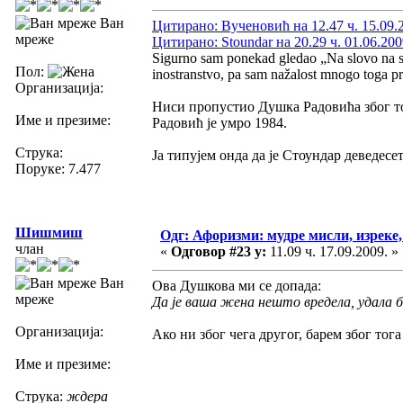
Ван
Цитирано: Вученовић на 12.47 ч. 15.09.
мреже
Цитирано: Stoundar на 20.29 ч. 01.06.200
Sigurno sam ponekad gledao „Na slovo na sl
Пол:
inostranstvo, pa sam nažalost mnogo toga pr
Организација:
Ниси пропустио Душка Радовића због то
Име и презиме:
Радовић је умро 1984.
Струка:
Ја типујем онда да је Стоундар деведесет
Поруке: 7.477
Шишмиш
Одг: Афоризми: мудре мисли, изреке, 
члан
«
Одговор #23 у:
11.09 ч. 17.09.2009. »
Ван
Ова Душкова ми се допада:
мреже
Да је ваша жена нешто вредела, удала би 
Организација:
Ако ни због чега другог, барем због то
Име и презиме:
Струка:
ждера