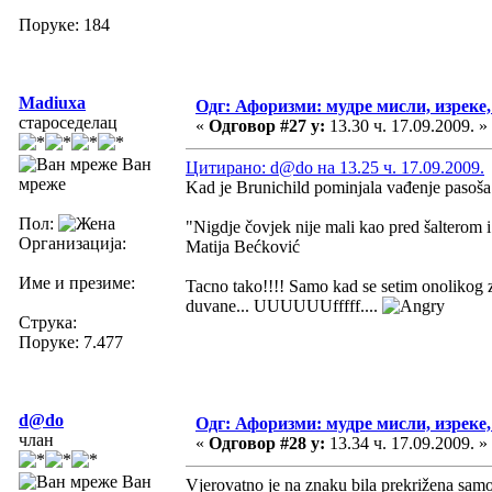
Поруке: 184
Madiuxa
Одг: Афоризми: мудре мисли, изреке, 
староседелац
«
Одговор #27 у:
13.30 ч. 17.09.2009. »
Ван
Цитирано: d@do на 13.25 ч. 17.09.2009.
мреже
Kad je Brunichild pominjala vađenje pasoša s
Пол:
"Nigdje čovjek nije mali kao pred šalterom i 
Организација:
Matija Bećković
Име и презиме:
Tacno tako!!!! Samo kad se setim onolikog z
duvane... UUUUUUfffff....
Струка:
Поруке: 7.477
d@do
Одг: Афоризми: мудре мисли, изреке, 
члан
«
Одговор #28 у:
13.34 ч. 17.09.2009. »
Ван
Vjerovatno je na znaku bila prekrižena samo