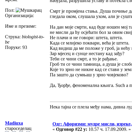
набујала, разрушила уставу и потекла с
Пол:
Смрт је промјена стања. Душа почиње да 
Организација:
гледала оком, слушала ухом, али је сушт
Име и презиме:
На дан моје смрти, кад буде ношен мој т
не мисли да ћу осјећати бол за овим сви
Струка:
biologist-to-
Не плачи и не говори: штета, штета.
be
Када се млијеко поквари, већа је штета.
Поруке: 93
Кад видиш да ме положе у гроб, ја нећу 
Зар мјесец и сунце нестану кад зађу?
Теби се чини смрт, а то је рађање.
Гроб ти се чини тамница, а душа је слоб
Које то зрно не никне кад се стави у зе
Па зашто да сумњаш у зрно човјеково?
Да, Ђорђе, феноменална књига. Such a m
Нека тајна се плела међу нама, дивна луд
Madiuxa
Одг: Афоризми: мудре мисли, изреке, 
староседелац
«
Одговор #22 у:
10.57 ч. 17.09.2009. »