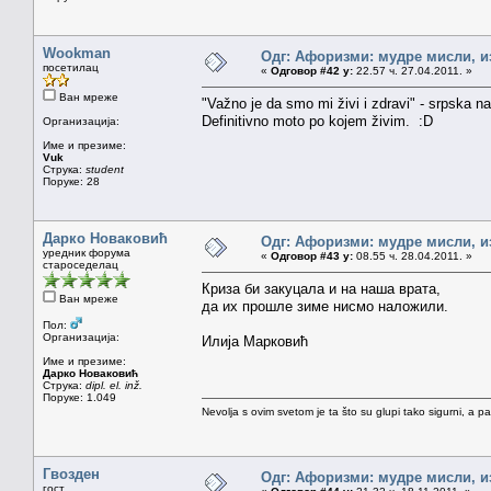
Wookman
Одг: Афоризми: мудре мисли, из
посетилац
«
Одговор #42 у:
22.57 ч. 27.04.2011. »
Ван мреже
"Važno je da smo mi živi i zdravi" - srpska n
Definitivno moto po kojem živim. :D
Организација:
Име и презиме:
Vuk
Струка:
student
Поруке: 28
Дарко Новаковић
Одг: Афоризми: мудре мисли, из
уредник форума
«
Одговор #43 у:
08.55 ч. 28.04.2011. »
староседелац
Криза би закуцала и на наша врата,
Ван мреже
да их прошле зиме нисмо наложили.
Пол:
Организација:
Илија Марковић
Име и презиме:
Дарко Новаковић
Струка:
dipl. el. inž.
Поруке: 1.049
Nevolja s ovim svetom je ta što su glupi tako sigurni, a 
Гвозден
Одг: Афоризми: мудре мисли, из
гост