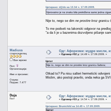
Цитирано: d@do на 13.34 ч. 17.09.2009.
Vjerovatno je na znaku bila prekrižena samo jedna cigare
Nije to, nego se dim
ne prostire kroz granicu 
To me podseti na lakonski odgovor na predlog
"a da li je u bazenima dozvoljeno pišanje s
Madiuxa
Одг: Афоризми: мудре мисли, из
староседелац
«
Одговор #32 у:
14.49 ч. 17.09.2009. »
Ван мреже
Цитат
Nije to, nego se dim ne prostire kroz granicu šaltera;
Пол:
Организација:
Otkad to? Pa nisu salteri hermeticki odvojeni 
Име и презиме:
Mislim, ako postoji pravilo, onda neka ga S
Струка:
Поруке: 7.477
Duja
Одг: Афоризми: мудре мисли, из
Гост
«
Одговор #33 у:
14.54 ч. 17.09.2009. »
Цитирано: Brunichild на 14.49 ч. 17.09.2009.
Цитат