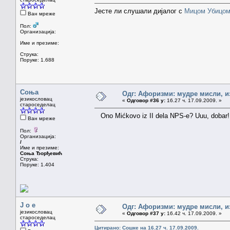
Јесте ли слушали дијалог с
Мицом Убицо
Ван мреже
Пол:
Организација:
Име и презиме:
Струка:
Поруке: 1.688
Соња
Одг: Афоризми: мудре мисли, из
језикословац
«
Одговор #36 у:
16.27 ч. 17.09.2009. »
староседелац
Ono Mićkovo iz II dela NPS-e? Uuu, dobar!
Ван мреже
Пол:
Организација:
/
Име и презиме:
Соња Ђорђевић
Струка:
Поруке: 1.404
J o e
Одг: Афоризми: мудре мисли, из
језикословац
«
Одговор #37 у:
16.42 ч. 17.09.2009. »
староседелац
Цитирано: Сошке на 16.27 ч. 17.09.2009.