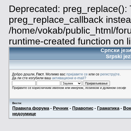
Deprecated: preg_replace(): 
preg_replace_callback instea
/home/vokab/public_html/for
runtime-created function on l
Српски јез
Srpski jez
Добро дошли,
Гост
. Молимо вас
пријавите се
или се
региструјте
.
Да ли сте изгубили ваш
активациони e-mail?
Пријавите се корисничким именом или имејлом, лозинком и дужином сесије
Вести
:
Правила форума
-
Речник
-
Правопис
-
Граматика
-
Вок
недоумице