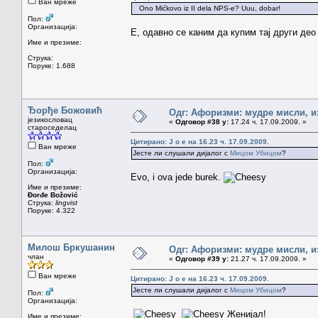
Ван мреже
Ono Mićkovo iz II dela NPS-e? Uuu, dobar!
Пол:
Организација:
Е, одавно се каним да купим тај други део
Име и презиме:
Струка:
Поруке: 1.688
Ђорђе Божовић
Одг: Афоризми: мудре мисли, из
језикословац
«
Одговор #38 у:
17.24 ч. 17.09.2009. »
староседелац
Цитирано: J o e на 16.23 ч. 17.09.2009.
Ван мреже
Јесте ли слушали дијалог с
Мицом Убицом
?
Пол:
Организација:
Evo, i ova jede burek.
Име и презиме:
Đorđe Božović
Струка:
lingvist
Поруке: 4.322
Милош Бркушанин
Одг: Афоризми: мудре мисли, из
члан
«
Одговор #39 у:
21.27 ч. 17.09.2009. »
Ван мреже
Цитирано: J o e на 16.23 ч. 17.09.2009.
Јесте ли слушали дијалог с
Мицом Убицом
?
Пол:
Организација:
Женијал!
Име и презиме: