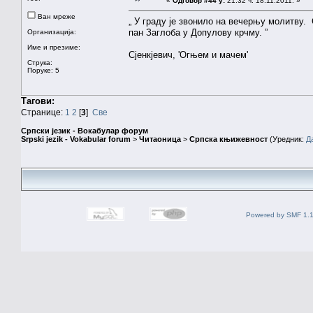
«
Одговор #44 у:
21.32 ч. 18.11.2011. »
Ван мреже
„ У граду је звонило на вечерњу молитву.
пан Заглоба у Допулову крчму. ”
Организација:
Име и презиме:
Сјенкјевич, 'Огњем и мачем'
Струка:
Поруке: 5
Тагови:
Странице:
1
2
[
3
]
Све
Српски језик - Вокабулар форум
Srpski jezik - Vokabular forum
>
Читаоница
>
Српска књижевност
(Уредник:
Д
Powered by SMF 1.