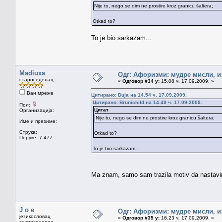
Nije to, nego se dim ne prostire kroz granicu šaltera;
Otkad to?
To je bio sarkazam...
Madiuxa
Одг: Афоризми: мудре мисли, из
староседелац
«
Одговор #34 у:
15.08 ч. 17.09.2009. »
Ван мреже
Цитирано: Duja на 14.54 ч. 17.09.2009.
Цитирано: Brunichild на 14.49 ч. 17.09.2009.
Пол:
Цитат
Организација:
Nije to, nego se dim ne prostire kroz granicu šaltera;
Име и презиме:
Струка:
Otkad to?
Поруке: 7.477
To je bio sarkazam...
Ma znam, samo sam trazila motiv da nastavi
J o e
Одг: Афоризми: мудре мисли, из
језикословац
«
Одговор #35 у:
16.23 ч. 17.09.2009. »
староседелац