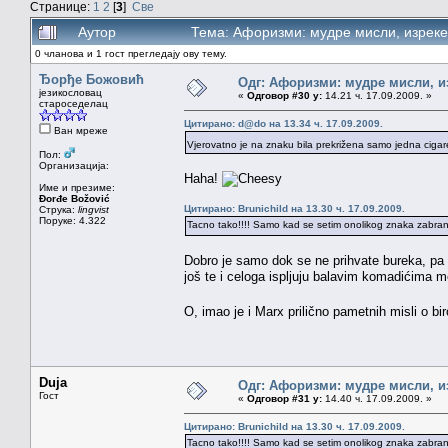
Странице:
1
2
[
3
]
Све
Аутор
Тема: Афоризми: мудре мисли, изреке,
0 чланова и 1 гост прегледају ову тему.
Ђорђе Божовић
Одг: Афоризми: мудре мисли, из
језикословац
«
Одговор #30 у:
14.21 ч. 17.09.2009. »
староседелац
Цитирано: d@do на 13.34 ч. 17.09.2009.
Ван мреже
Vjerovatno je na znaku bila prekrižena samo jedna cigare
Пол:
Организација:
Haha!
Име и презиме:
Đorđe Božović
Цитирано: Brunichild на 13.30 ч. 17.09.2009.
Струка:
lingvist
Поруке: 4.322
Tacno tako!!!! Samo kad se setim onolikog znaka zabranj
Dobro je samo dok se ne prihvate bureka, pa 
još te i celoga ispljuju balavim komadićima 
O, imao je i Marx prilično pametnih misli o biro
Duja
Одг: Афоризми: мудре мисли, из
Гост
«
Одговор #31 у:
14.40 ч. 17.09.2009. »
Цитирано: Brunichild на 13.30 ч. 17.09.2009.
Tacno tako!!!! Samo kad se setim onolikog znaka zabranj