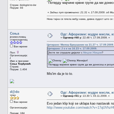
’’Потврду мајчине крвне групе да ми доне
Струка:
biologist-to-be
Поруке: 93
«
Задњи пут промењено: 21.31 ч. 17.09.2009. од М
Нека тајна се плела међу нама, дивна лудост што се з
Соња
Одг: Афоризми: мудре мисли, из
језикословац
«
Одговор #40 у:
22.48 ч. 17.09.2009. »
староседелац
Цитирано: Милош Бркушанин на 21.27 ч. 17.09.2009.
Ван мреже
Цитирано: J o e на 16.23 ч. 17.09.2009.
Пол:
Јесте ли слушали дијалог с
Мицом Убицом
?
Организација:
/
Женијал!
Име и презиме:
Соња Ђорђевић
’’Потврду мајчине крвне групе да ми донесеш и резу
Струка:
Поруке: 1.404
Mis'im da je to to.
d@do
Одг: Афоризми: мудре мисли, из
члан
«
Одговор #41 у:
13.30 ч. 03.11.2009. »
Ван мреже
Evo jedan klip koji se uklapa kao nastavak n
http://www.youtube.com/watch?v=17qUVhzH
Организација:
Поруке: 184