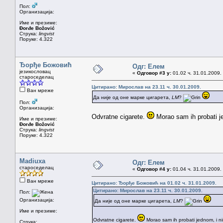
Пол:
Организација:
Име и презиме:
Đorđe Božović
Струка:
lingvist
Поруке: 4.322
Ђорђе Божовић
Одг: Елем
језикословац
«
Одговор #3 у:
01.02 ч. 31.01.2009.
староседелац
Цитирано: Мирослав на 23.11 ч. 30.01.2009.
Ван мреже
Да није од оне марке цигарета,
LM
?
Пол:
Организација:
Odvratne cigarete.
Morao sam ih probati je
Име и презиме:
Đorđe Božović
Струка:
lingvist
Поруке: 4.322
Madiuxa
Одг: Елем
староседелац
«
Одговор #4 у:
01.04 ч. 31.01.2009.
Ван мреже
Цитирано: Ђорђе Божовић на 01.02 ч. 31.01.2009.
Цитирано: Мирослав на 23.11 ч. 30.01.2009.
Пол:
Организација:
Да није од оне марке цигарета,
LM
?
Име и презиме:
Odvratne cigarete.
Morao sam ih probati jednom, i ni
Струка: