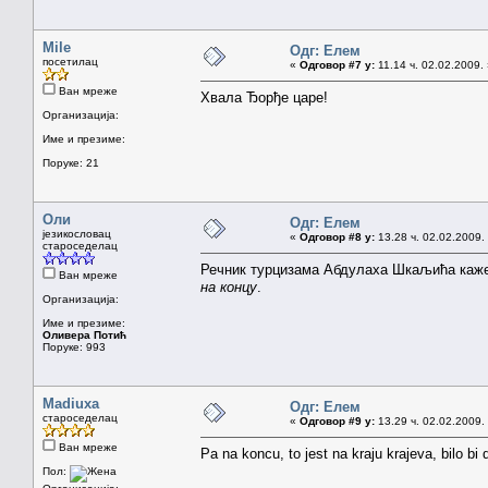
Mile
Одг: Елем
посетилац
«
Одговор #7 у:
11.14 ч. 02.02.2009.
Ван мреже
Хвала Ђорђе царе!
Организација:
Име и презиме:
Поруке: 21
Оли
Одг: Елем
језикословац
«
Одговор #8 у:
13.28 ч. 02.02.2009.
староседелац
Речник турцизама Абдулаха Шкаљића каже
Ван мреже
на концу
.
Организација:
Име и презиме:
Оливера Потић
Поруке: 993
Madiuxa
Одг: Елем
староседелац
«
Одговор #9 у:
13.29 ч. 02.02.2009.
Ван мреже
Pa na koncu, to jest na kraju krajeva, bilo bi 
Пол: