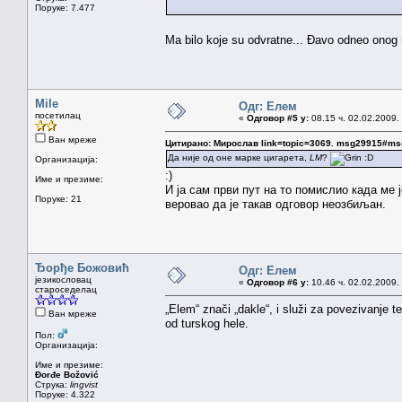
Поруке: 7.477
Ma bilo koje su odvratne... Đavo odneo onog 
Mile
Одг: Елем
посетилац
«
Одговор #5 у:
08.15 ч. 02.02.2009.
Ван мреже
Цитирано: Мирослав link=topic=3069. msg29915#m
Да није од оне марке цигарета,
LM
?
:D
Организација:
:)
Име и презиме:
И ја сам први пут на то помислио када ме ј
Поруке: 21
веровао да је такав одговор неозбиљан.
Ђорђе Божовић
Одг: Елем
језикословац
«
Одговор #6 у:
10.46 ч. 02.02.2009.
староседелац
„Elem“ znači „dakle“, i služi za povezivanje 
Ван мреже
od turskog hele.
Пол:
Организација:
Име и презиме:
Đorđe Božović
Струка:
lingvist
Поруке: 4.322