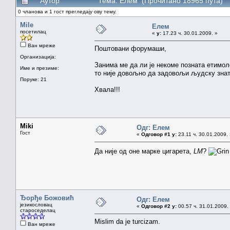
Аутор
Тема: Елем (Прочитано 18965 пута)
0 чланова и 1 гост прегледају ову тему.
Mile
Елем
посетилац
«
у:
17.23 ч. 30.01.2009. »
Ван мреже
Поштовани форумаши,
Организација:
Занима ме да ли је некоме позната етимоло
Име и презиме:
то није довољно да задовољи људску зна
Поруке: 21
Хвала!!!
Miki
Одг: Елем
Гост
«
Одговор #1 у:
23.11 ч. 30.01.2009.
Да није од оне марке цигарета,
LM
?
Ђорђе Божовић
Одг: Елем
језикословац
«
Одговор #2 у:
00.57 ч. 31.01.2009.
староседелац
Mislim da je turcizam.
Ван мреже