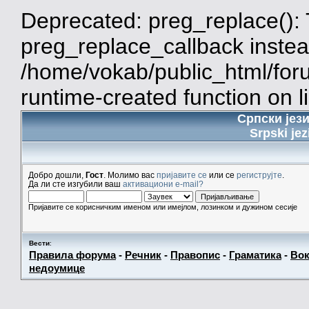
Deprecated: preg_replace(): 
preg_replace_callback instea
/home/vokab/public_html/for
runtime-created function on l
Српски јез
Srpski jez
Добро дошли,
Гост
. Молимо вас
пријавите се
или се
региструјте
.
Да ли сте изгубили ваш
активациони e-mail?
Пријавите се корисничким именом или имејлом, лозинком и дужином сесије
Вести
:
Правила форума
-
Речник
-
Правопис
-
Граматика
-
Вок
недоумице