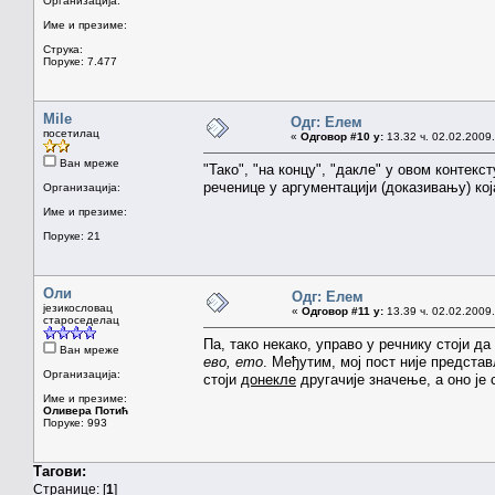
Организација:
Име и презиме:
Струка:
Поруке: 7.477
Mile
Одг: Елем
посетилац
«
Одговор #10 у:
13.32 ч. 02.02.2009.
Ван мреже
"Тако", "на концу", "дакле" у овом контекс
реченице у аргументацији (доказивању) кој
Организација:
Име и презиме:
Поруке: 21
Оли
Одг: Елем
језикословац
«
Одговор #11 у:
13.39 ч. 02.02.2009.
староседелац
Па, тако некако, управо у речнику стоји да
Ван мреже
ево, ето
. Међутим, мој пост није предста
Организација:
стоји
донекле
другачије значење, а оно је 
Име и презиме:
Оливера Потић
Поруке: 993
Тагови:
Странице: [
1
]