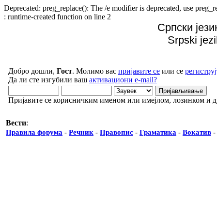
Deprecated: preg_replace(): The /e modifier is deprecated, use preg
: runtime-created function on line 2
Српски јези
Srpski jez
Добро дошли,
Гост
. Молимо вас
пријавите се
или се
региструј
Да ли сте изгубили ваш
активациони e-mail?
Пријавите се корисничким именом или имејлом, лозинком и 
Вести
:
Правила форума
-
Речник
-
Правопис
-
Граматика
-
Вокатив