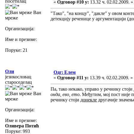
посетилац
«
Одговор #10 у:
13.32 ч. 02.02.2009. »
Ван
"Тако", "на концу", "дакле" у овом конт
мреже
детекцију реченице у аргументацији (до
Организација:
Име и презиме:
Поруке: 21
Оли
Одг: Елем
језикословац
«
Одговор #11 у:
13.39 ч. 02.02.2009. »
староседелац
Па, тако некако, управо у речнику стоји
Ван
онда, ево, ето
. Међутим, мој пост није 
мреже
речнику стоји
донекле
другачије значење
Организација:
Име и презиме:
Оливера Потић
Поруке: 993