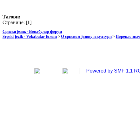
Тагови:
Странице: [
1
]
Српски језик - Вокабулар форум
Srpski jezik - Vokabular forum
>
О српском језику и култури
>
Порекло зна
Powered by SMF 1.1 R