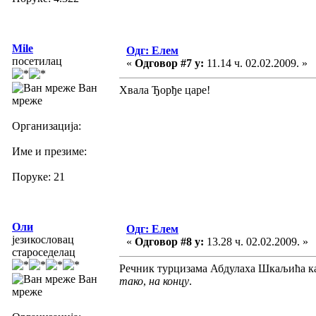
Mile
Одг: Елем
посетилац
«
Одговор #7 у:
11.14 ч. 02.02.2009. »
Ван
Хвала Ђорђе царе!
мреже
Организација:
Име и презиме:
Поруке: 21
Оли
Одг: Елем
језикословац
«
Одговор #8 у:
13.28 ч. 02.02.2009. »
староседелац
Речник турцизама Абдулаха Шкаљића ка
Ван
тако
,
на концу
.
мреже