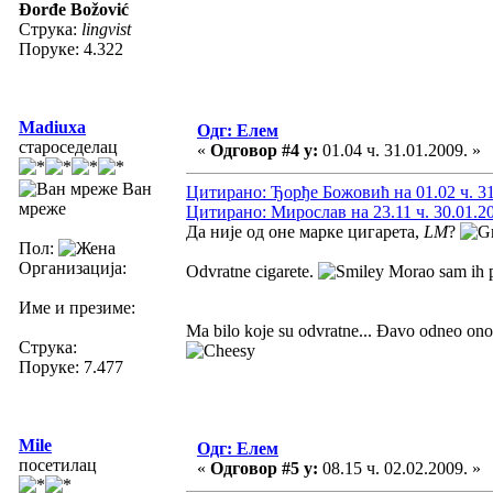
Đorđe Božović
Струка:
lingvist
Поруке: 4.322
Madiuxa
Одг: Елем
староседелац
«
Одговор #4 у:
01.04 ч. 31.01.2009. »
Ван
Цитирано: Ђорђе Божовић на 01.02 ч. 31
мреже
Цитирано: Мирослав на 23.11 ч. 30.01.2
Да није од оне марке цигарета,
LM
?
Пол:
Организација:
Odvratne cigarete.
Morao sam ih pr
Име и презиме:
Ma bilo koje su odvratne... Đavo odneo onog
Струка:
Поруке: 7.477
Mile
Одг: Елем
посетилац
«
Одговор #5 у:
08.15 ч. 02.02.2009. »