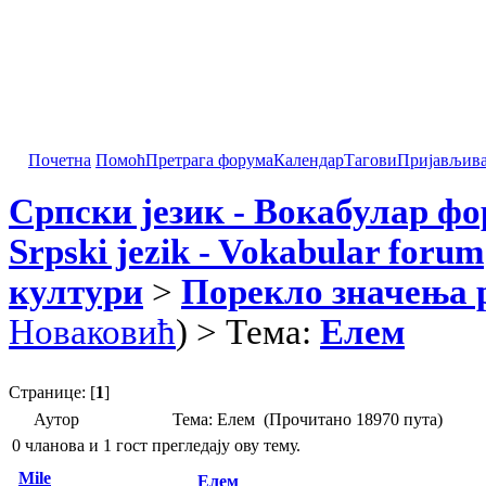
Почетна
Помоћ
Претрага форума
Календар
Тагови
Пријављив
Српски језик - Вокабулар ф
Srpski jezik - Vokabular forum
култури
>
Порекло значења 
Новаковић
) > Тема:
Елем
Странице: [
1
]
Аутор
Тема: Елем (Прочитано 18970 пута)
0 чланова и 1 гост прегледају ову тему.
Mile
Елем