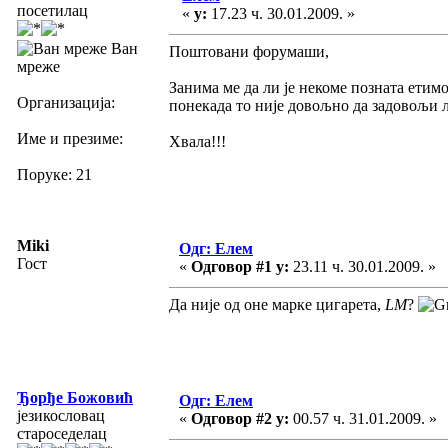
посетилац
«
у:
17.23 ч. 30.01.2009. »
Ван
Поштовани форумаши,
мреже
Занима ме да ли је некоме позната етимо
Организација:
понекада то није довољно да задовољи 
Име и презиме:
Хвала!!!
Поруке: 21
Miki
Одг: Елем
Гост
«
Одговор #1 у:
23.11 ч. 30.01.2009. »
Да није од оне марке цигарета,
LM
?
Ђорђе Божовић
Одг: Елем
језикословац
«
Одговор #2 у:
00.57 ч. 31.01.2009. »
староседелац