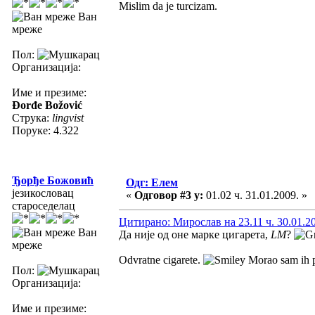
Mislim da je turcizam.
Ван
мреже
Пол:
Организација:
Име и презиме:
Đorđe Božović
Струка:
lingvist
Поруке: 4.322
Ђорђе Божовић
Одг: Елем
језикословац
«
Одговор #3 у:
01.02 ч. 31.01.2009. »
староседелац
Цитирано: Мирослав на 23.11 ч. 30.01.2
Ван
Да није од оне марке цигарета,
LM
?
мреже
Odvratne cigarete.
Morao sam ih pr
Пол:
Организација:
Име и презиме: