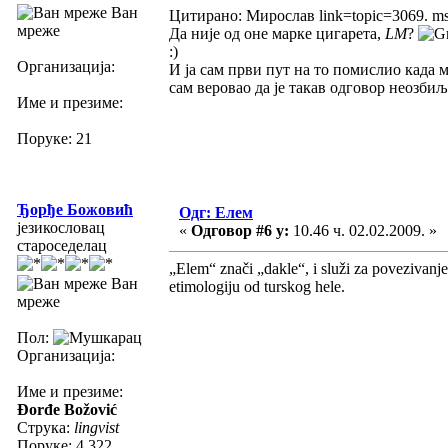
Ван
Цитирано: Мирослав link=topic=3069. 
мреже
Да није од оне марке цигарета,
LM
?
:)
Организација:
И ја сам први пут на то помислио када м
сам веровао да је такав одговор неозбиљ
Име и презиме:
Поруке: 21
Ђорђе Божовић
Одг: Елем
језикословац
«
Одговор #6 у:
10.46 ч. 02.02.2009. »
староседелац
„Elem“ znači „dakle“, i služi za povezivanj
Ван
etimologiju od turskog hele.
мреже
Пол:
Организација:
Име и презиме:
Đorđe Božović
Струка:
lingvist
Поруке: 4.322