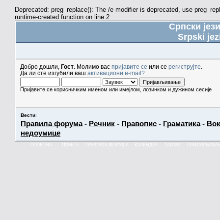
Deprecated: preg_replace(): The /e modifier is deprecated, use preg_re
runtime-created function on line 2
Српски јез
Srpski jez
Добро дошли,
Гост
. Молимо вас
пријавите се
или се
региструјте
.
Да ли сте изгубили ваш
активациони e-mail?
Пријавите се корисничким именом или имејлом, лозинком и дужином сесије
Вести
:
Правила форума
-
Речник
-
Правопис
-
Граматика
-
Вок
недоумице
ПОЧЕТНА
ПОМОЋ
ПРЕТРАГА ФОРУМА
КАЛЕНДАР
ТАГОВИ
ПРИЈАВЉИВА