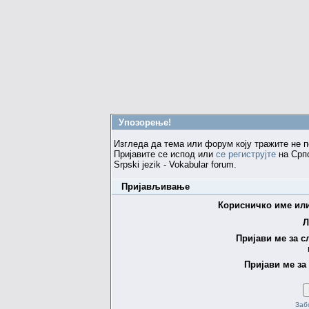
Упозорење!
Изгледа да тема или форум коју тражите не п
Пријавите се испод или
се региструјте
на Српс
Srpski jezik - Vokabular forum.
Пријављивање
Корисничко име или
Л
Пријави ме за с
Пријави ме за
Заб