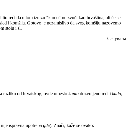
io reći da u tom izrazu "kamo" ne zvuči kao hrvaština, ali će se
ma susjed i komšija. Gotovo je nezamislivo da svog komšiju nazovemo
m stolu i sl.
Сачувана
.
 za razliku od hrvatskog, ovde umesto
kamo
dozvoljeno reći i
kuda
,
 nije ispravna upotreba
gde
). Znači, kaže se ovako: