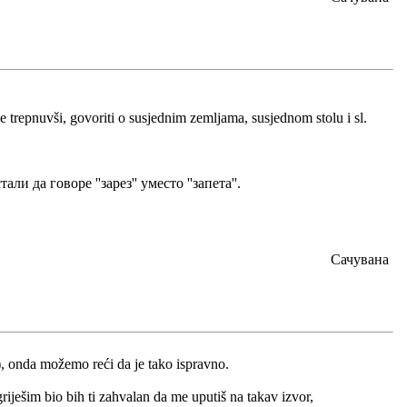
trepnuvši, govoriti o susjednim zemljama, susjednom stolu i sl.
и да говоре ''зарез'' уместо ''запета''.
Сачувана
o), onda možemo reći da je tako ispravno.
riješim bio bih ti zahvalan da me uputiš na takav izvor,