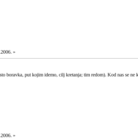
.2006. »
to boravka, put kojim idemo, cilj kretanja; tim redom). Kod nas se ne k
.2006. »