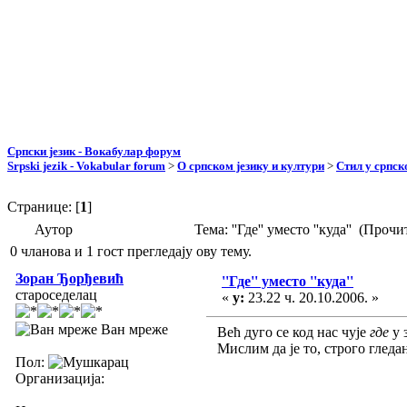
Српски језик - Вокабулар форум
Srpski jezik - Vokabular forum
>
О српском језику и култури
>
Стил у српск
Странице: [
1
]
Аутор
Тема: ''Где'' уместо ''куда'' (Проч
0 чланова и 1 гост прегледају ову тему.
Зоран Ђорђевић
''Где'' уместо ''куда''
староседелац
«
у:
23.22 ч. 20.10.2006. »
Ван мреже
Већ дуго се код нас чује
где
у 
Мислим да је то, строго гледа
Пол:
Организација: