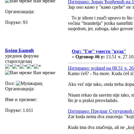
Ван мреже
Цитирано: Зоран Ђорђевић на 17
Зар оно
камо
у ''камо среће'' не 
Организација:
To je idiom i znači upravo to što 
Поруке: 93
većina "branitelja" jezika namrštit
susjedom, jer, zaboga, tako govore 
Бојан Башић
Одг: ''Где'' уместо ''куда''
уредник форума
«
Одговор #6 у:
13.51 ч. 27.10
староседелац
Цитирано: woland на 08.51 ч. 26
Ван мреже
Kamo ćeš? - Na more. Kuda ćeš ići?
Пол:
Ako već nije tako, onda treba dopust
Организација:
Nisam rekao da sasvim nije tako, m
Име и презиме:
što je u praksi preovladalo.
Поруке: 1.611
Цитирано: Предраг Супуровић на
Zar kuda nema dva znacenja: "koj
Kuda
ima dva značenja, ali ne „koj