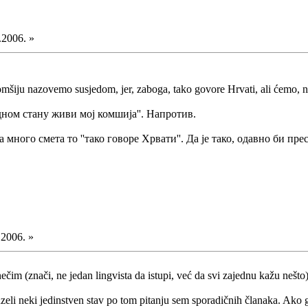
.2006. »
iju nazovemo susjedom, jer, zaboga, tako govore Hrvati, ali ćemo, ne 
дном стану живи мој комшија''. Напротив.
ного смета то ''тако говоре Хрвати''. Да је тако, одавно би престал
.2006. »
nečim (znači, ne jedan lingvista da istupi, već da svi zajednu kažu nešt
zeli neki jedinstven stav po tom pitanju sem sporadičnih članaka. Ako g