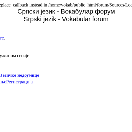
replace_callback instead in /home/vokab/public_html/forum/Sources/Loa
Српски језик - Вокабулар форум
Srpski jezik - Vokabular forum
те
.
дужином сесије
-
Језичке недоумице
ање
Регистрација