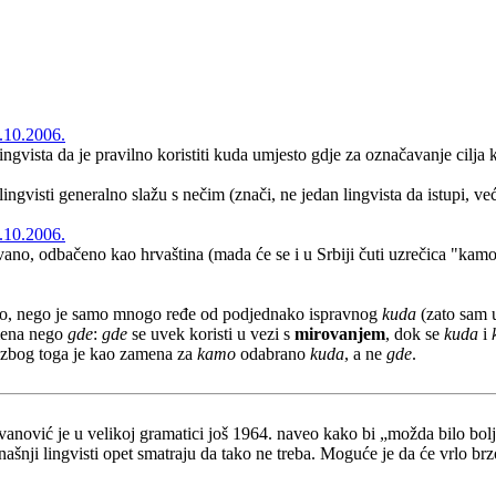
.10.2006.
ingvista da je pravilno koristiti kuda umjesto gdje za označavanje cilja 
ingvisti generalno slažu s nečim (znači, ne jedan lingvista da istupi, v
.10.2006.
no, odbačeno kao hrvaština (mada će se i u Srbiji čuti uzrečica "kamo
eno, nego je samo mnogo ređe od podjednako ispravnog
kuda
(zato sam u
mena nego
gde
:
gde
se uvek koristi u vezi s
mirovanjem
, dok se
kuda
i
i zbog toga je kao zamena za
kamo
odabrano
kuda
, a ne
gde
.
tevanović je u velikoj gramatici još 1964. naveo kako bi „možda bilo bol
Današnji lingvisti opet smatraju da tako ne treba. Moguće je da će vrlo b