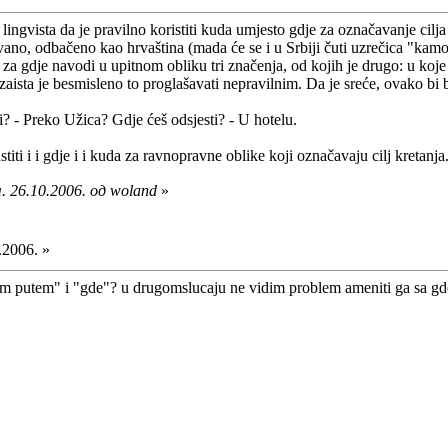
ingvista da je pravilno koristiti kuda umjesto gdje za označavanje cilja
no, odbačeno kao hrvaština (mada će se i u Srbiji čuti uzrečica "kamo
k za gdje navodi u upitnom obliku tri značenja, od kojih je drugo: u koj
 zaista je besmisleno to proglašavati nepravilnim. Da je sreće, ovako bi b
 - Preko Užica? Gdje ćeš odsjesti? - U hotelu.
iti i i gdje i i kuda za ravnopravne oblike koji označavaju cilj kretanja
. 26.10.2006. од woland
»
.2006. »
 putem" i "gde"? u drugomslucaju ne vidim problem ameniti ga sa gde, 