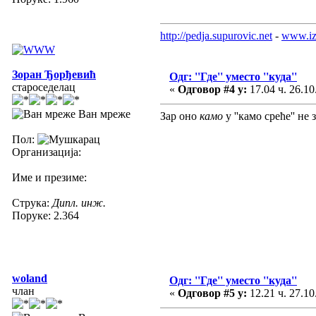
http://pedja.supurovic.net
-
www.iz
Зоран Ђорђевић
Одг: ''Где'' уместо ''куда''
староседелац
«
Одговор #4 у:
17.04 ч. 26.10
Ван мреже
Зар оно
камо
у ''камо среће'' не 
Пол:
Организација:
Име и презиме:
Струка:
Дипл. инж.
Поруке: 2.364
woland
Одг: ''Где'' уместо ''куда''
члан
«
Одговор #5 у:
12.21 ч. 27.10