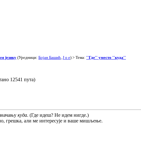
ом језику
(Уредници:
Бојан Башић
,
J o e
) > Тема:
''Где'' уместо ''куда''
итано 12541 пута)
значању
куда
. (Где идеш? Не идем нигде.)
но, грешка, али ме интересује и ваше мишљење.