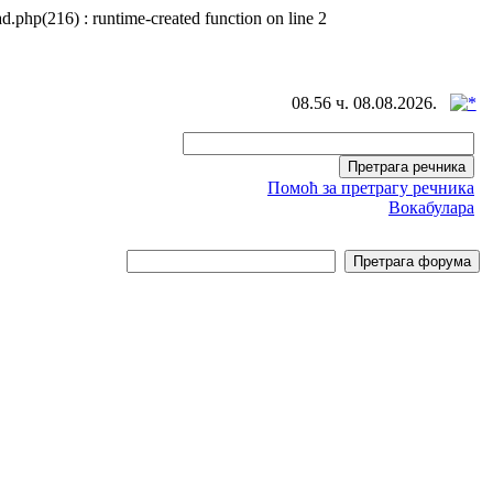
d.php(216) : runtime-created function on line 2
08.56 ч. 08.08.2026.
Помоћ за претрагу речника
Вокабулара