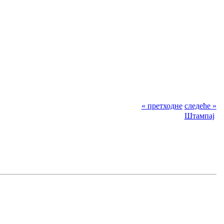
« претходне
следеће »
Штампај