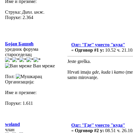
Име и презиме:
Струка:
Дипл. инж.
Поруке: 2.364
Бојан Башић
Одг: ''Где'' уместо ''куда''
уредник форума
«
Одговор #1 у:
10.52 ч. 21.10
староседелац
Jeste greška.
Ван мреже
Hrvati imaju
gde
,
kuda
i
kamo
(mes
Пол:
samo mirovanje.
Организација:
Име и презиме:
Поруке: 1.611
woland
Одг: ''Где'' уместо ''куда''
члан
«
Одговор #2 у:
08.51 ч. 26.10