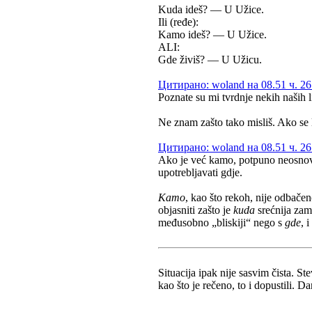
Kuda ideš? — U Užice.
Ili (ređe):
Kamo ideš? — U Užice.
ALI:
Gde živiš? — U Užicu.
Цитирано: woland на 08.51 ч. 26
Poznate su mi tvrdnje nekih naših l
Ne znam zašto tako misliš. Ako se l
Цитирано: woland на 08.51 ч. 26
Ako je već kamo, potpuno neosnova
upotrebljavati gdje.
Kamo
, kao što rekoh, nije odbač
objasniti zašto je
kuda
srećnija za
međusobno „bliskiji“ nego s
gde
, 
Situacija ipak nije sasvim čista. S
kao što je rečeno, to i dopustili. 