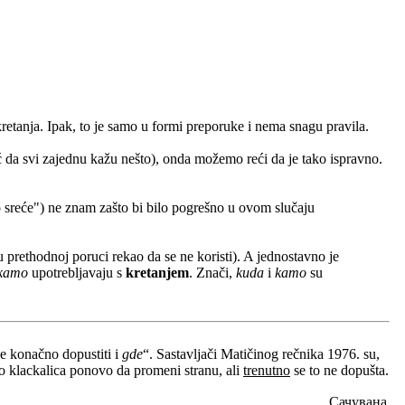
kretanja. Ipak, to je samo u formi preporuke i nema snagu pravila.
eć da svi zajednu kažu nešto), onda možemo reći da je tako ispravno.
 sreće") ne znam zašto bi bilo pogrešno u ovom slučaju
 prethodnoj poruci rekao da se ne koristi). A jednostavno je
kamo
upotrebljavaju s
kretanjem
. Znači,
kuda
i
kamo
su
je konačno dopustiti i
gde
“. Sastavljači Matičinog rečnika 1976. su,
rzo klackalica ponovo da promeni stranu, ali
trenutno
se to ne dopušta.
Сачувана