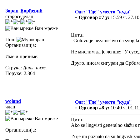
Зоран Ђорђевић
Одг: ''Где'' уместо ''куда''
староседелац
«
Одговор #7 у:
15.59 ч. 27.10
Ван мреже
Цитат
Пол:
Gotovo je nezamislivo da svog komš
Организација:
Не мислим да је лепше: ''У сусе
Име и презиме:
Друго, нисам сигуран да Србима м
Струка:
Дипл. инж.
Поруке: 2.364
woland
Одг: ''Где'' уместо ''куда''
члан
«
Одговор #8 у:
10.40 ч. 01.11
Ван мреже
Цитат
Ako se lingvisti generalno slažu s 
Организација:
Nije mi poznato da su lingvisti zau