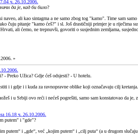
.04 ч. 26.10.2006.
значи
да је
,
кад би било
?
si naveo, ali kao sintagma a ne samo zbog tog "kamo". Time sam samo ht
i ako čuju pitanje "kamo ćeš?" i sl. Još drastičniji primjer je u riječi
Hrvati, ali ćemo, ne trepnuvši, govoriti o susjednim zemljama, susjedno
.2006. »
.10.2006.
 - Preko Užica? Gdje ćeš odsjesti? - U hotelu.
iti i i gdje i i kuda za ravnopravne oblike koji označavaju cilj kretanja
ožeš i u Srbiji ovo reći i nećeš pogrešiti, samo sam konstatovao da je,
 16.18 ч. 26.10.2006.
im putem" i "gde"?
im putem“ i „gde“, već „kojim putem“ i „cilj puta“ (a u drugom slučaju