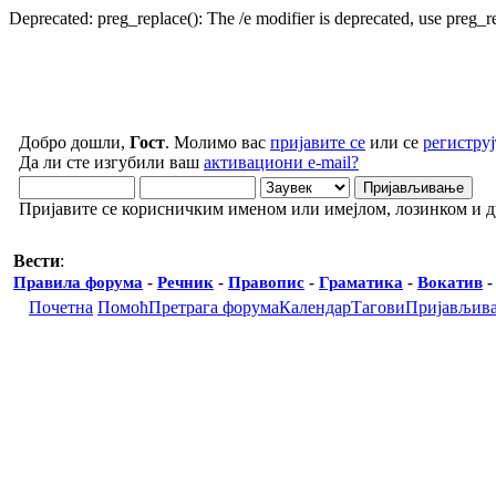
Deprecated: preg_replace(): The /e modifier is deprecated, use preg_
Добро дошли,
Гост
. Молимо вас
пријавите се
или се
региструј
Да ли сте изгубили ваш
активациони e-mail?
Пријавите се корисничким именом или имејлом, лозинком и 
Вести
:
Правила форума
-
Речник
-
Правопис
-
Граматика
-
Вокатив
Почетна
Помоћ
Претрага форума
Календар
Тагови
Пријављив