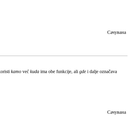
Сачувана
oristi
kamo
već
kuda
ima obe funkcije, ali
gde
i dalje označava
Сачувана