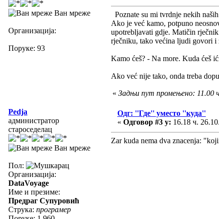
Ван мреже
Poznate su mi tvrdnje nekih naših l
Ako je već kamo, potpuno neosnova
Организација:
upotrebljavati gdje. Matičin rječni
rječniku, tako većina ljudi govori i
Поруке: 93
Kamo ćeš? - Na more. Kuda ćeš ići?
Ako već nije tako, onda treba dopust
«
Задњи пут промењено: 11.00 ч
Pedja
Одг: ''Где'' уместо ''куда''
администратор
«
Одговор #3 у:
16.18 ч. 26.10
староседелац
Zar kuda nema dva znacenja: "kojim
Ван мреже
Пол:
Организација:
DataVoyage
Име и презиме:
Предраг Супуровић
Струка:
програмер
Поруке: 1.960