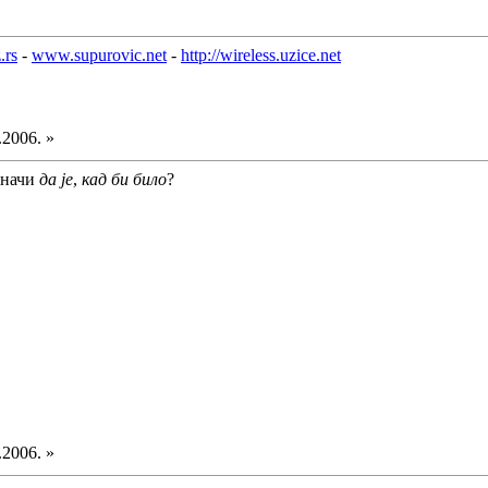
.rs
-
www.supurovic.net
-
http://wireless.uzice.net
.2006. »
значи
да је
,
кад би било
?
.2006. »