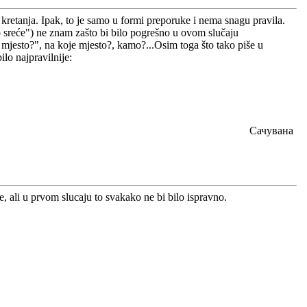
 kretanja. Ipak, to je samo u formi preporuke i nema snagu pravila.
 sreće") ne znam zašto bi bilo pogrešno u ovom slučaju
e mjesto?", na koje mjesto?, kamo?...Osim toga što tako piše u
ilo najpravilnije:
.
Сачувана
ali u prvom slucaju to svakako ne bi bilo ispravno.