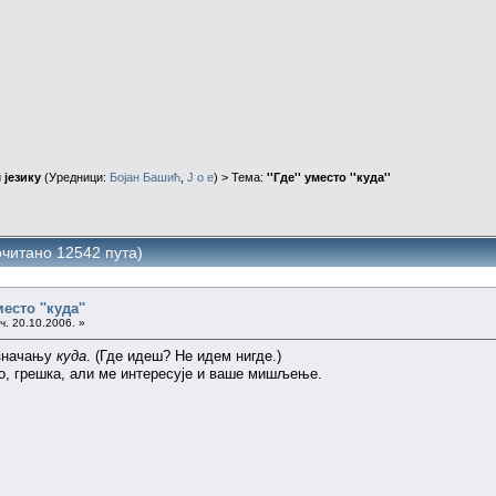
 језику
(Уредници:
Бојан Башић
,
J o e
) > Тема:
''Где'' уместо ''куда''
рочитано 12542 пута)
место ''куда''
ч. 20.10.2006. »
значању
куда
. (Где идеш? Не идем нигде.)
о, грешка, али ме интересује и ваше мишљење.