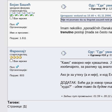
Бојан Башић
Одг: ''Где'' уме
уредник форума
«
Одговор #9 у:
12.
староседелац
Цитирано: woland на 10.40 ч. 01.11.2006.
Ван мреже
Nije mi poznato da su lingvisti zauzeli neki
Пол:
Организација:
Imam nekoliko „sporadičnih članaka“
trenutno
postoji (mada se često n
Име и презиме:
Поруке: 1.611
Фаренхајт
Одг: ''Где'' уме
староседелац
«
Одговор #10 у:
01
Ван мреже
"Камо" изворно није хрваштина. Јо
изобичајило, за разлику од анало
Пол:
Организација:
Ако је за утеху (а и није), и код
Поруке: 803
ДОДАТАК: Биће да је извор грешк
"куда?" -
идем тамо да будем т
«
Задњи пут промењено: 01.59 ч. 28.12.
Тагови:
Странице: [
1
]