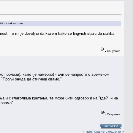
tiš na takav izvor
ost. To mi je dovoljno da kažem kako se lingvisti slažu da razlika
Сачувана
(ко пролази), камо (је намерио) - али се напросто с временом
: "Прођи онуда да стигнеш овамо."
а и с глаголима кретања, те може бити одговор и на "где?" и на
 овамо".
Сачувана
ШТАМПАЈ
« претходне
следеће »