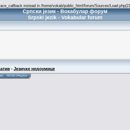
place_callback instead in /home/vokab/public_html/forum/Sources/Load.php(216
Српски језик - Вокабулар форум
Srpski jezik - Vokabular forum
атив
-
Језичке недоумице
ЊЕ
РЕГИСТРАЦИЈА