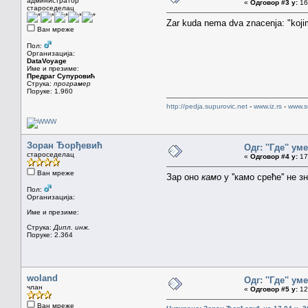
администратор
«
Одговор #3 у:
16.
староседелац
Zar kuda nema dva znacenja: "kojim
Ван мреже
Пол:
Организација:
DataVoyage
Име и презиме:
Предраг Супуровић
Струка:
програмер
Поруке: 1.960
http://pedja.supurovic.net
-
www.iz.rs
-
www.s
Зоран Ђорђевић
Одг: ''Где'' уме
староседелац
«
Одговор #4 у:
17.
Ван мреже
Зар оно
камо
у ''камо среће'' не з
Пол:
Организација:
Име и презиме:
Струка:
Дипл. инж.
Поруке: 2.364
woland
Одг: ''Где'' уме
члан
«
Одговор #5 у:
12.
Ван мреже