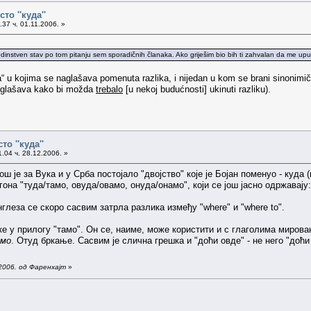
сто ''куда''
37 ч. 01.11.2006. »
 jedinstven stav po tom pitanju sem sporadičnih članaka. Ako griješim bio bih ti zahvalan da me upu
 u kojima se naglašava pomenuta razlika, i nijedan u kom se brani sinonimičn
aglašava kako bi možda
trebalo
[u nekoj budućnosti] ukinuti razliku).
сто ''куда''
.04 ч. 28.12.2006. »
ш је за Вука и у Срба постојало "двојство" које је Бојан поменуо - куда 
гона "туда/тамо, овуда/овамо, онуда/онамо", који се још јасно одржавају
 Енглеза се скоро сасвим затрла разлика између "where" и "where to".
е у прилогу "тамо". Он се, наиме, може користити и с глаголима мировањ
амо
. Отуд бркање. Сасвим је слична грешка и "доћи овде" - не него "доћи
2006. од Фаренхајт
»