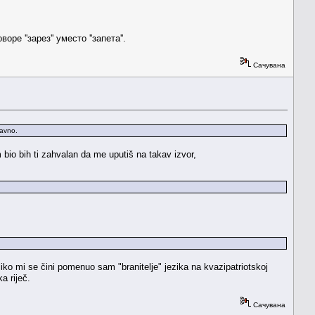
е ''зарез'' уместо ''запета''.
Сачувана
ravno.
 bio bih ti zahvalan da me uputiš na takav izvor,
ko mi se čini pomenuo sam "branitelje" jezika na kvazipatriotskoj
a riječ.
Сачувана