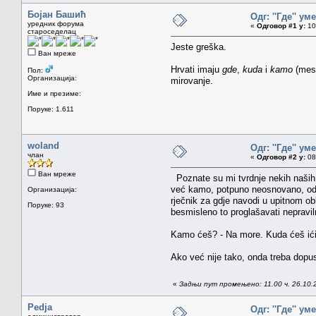
Бојан Башић
Одг: ''Где'' уме
уредник форума
«
Одговор #1 у:
10.
староседелац
Jeste greška.
Ван мреже
Hrvati imaju
gde
,
kuda
i
kamo
(mest
Пол:
Организација:
mirovanje.
Име и презиме:
Поруке: 1.611
woland
Одг: ''Где'' уме
члан
«
Одговор #2 у:
08.
Ван мреже
Poznate su mi tvrdnje nekih naših l
već kamo, potpuno neosnovano, odba
Организација:
rječnik za gdje navodi u upitnom obl
Поруке: 93
besmisleno to proglašavati nepraviln
Kamo ćeš? - Na more. Kuda ćeš ići?
Ako već nije tako, onda treba dopusti
«
Задњи пут промењено: 11.00 ч. 26.10.
Pedja
Одг: ''Где'' уме