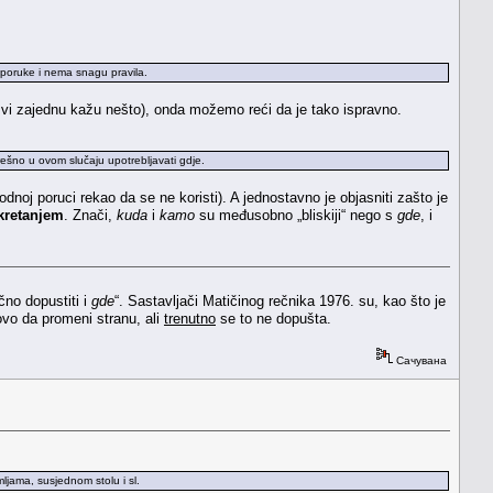
reporuke i nema snagu pravila.
 svi zajednu kažu nešto), onda možemo reći da je tako ispravno.
ešno u ovom slučaju upotrebljavati gdje.
dnoj poruci rekao da se ne koristi). A jednostavno je objasniti zašto je
kretanjem
. Znači,
kuda
i
kamo
su međusobno „bliskiji“ nego s
gde
, i
čno dopustiti i
gde
“. Sastavljači Matičinog rečnika 1976. su, kao što je
novo da promeni stranu, ali
trenutno
se to ne dopušta.
Сачувана
ljama, susjednom stolu i sl.