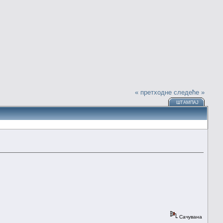
« претходне
следеће »
ШТАМПАЈ
Сачувана