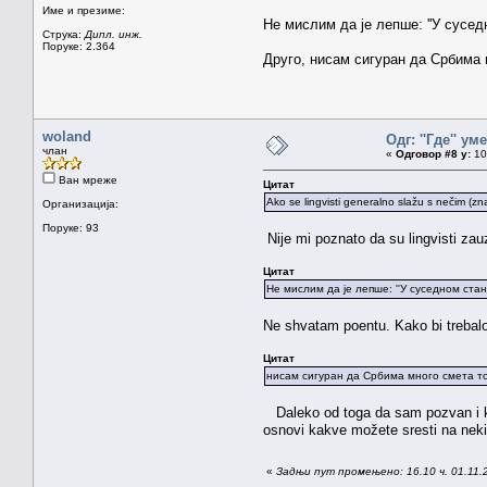
Име и презиме:
Не мислим да је лепше: ''У сусед
Струка:
Дипл. инж.
Поруке: 2.364
Друго, нисам сигуран да Србима мно
woland
Одг: ''Где'' уме
члан
«
Одговор #8 у:
10.
Ван мреже
Цитат
Ako se lingvisti generalno slažu s nečim (zn
Организација:
Поруке: 93
Nije mi poznato da su lingvisti zau
Цитат
Не мислим да је лепше: ''У суседном стан
Ne shvatam poentu. Kako bi trebalo
Цитат
нисам сигуран да Србима много смета то ''
Daleko od toga da sam pozvan i kva
osnovi kakve možete sresti na neki
«
Задњи пут промењено: 16.10 ч. 01.11.