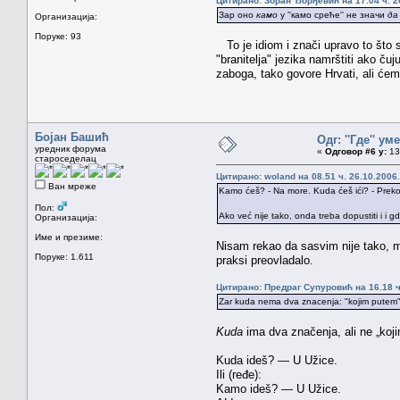
Цитирано: Зоран Ђорђевић на 17.04 ч. 2
Зар оно
камо
у ''камо среће'' не значи
да 
Организација:
Поруке: 93
To je idiom i znači upravo to što 
"branitelja" jezika namrštiti ako ču
zaboga, tako govore Hrvati, ali ćem
Бојан Башић
Одг: ''Где'' уме
уредник форума
«
Одговор #6 у:
13.
староседелац
Цитирано: woland на 08.51 ч. 26.10.2006.
Ван мреже
Kamo ćeš? - Na more. Kuda ćeš ići? - Preko 
Пол:
Ako već nije tako, onda treba dopustiti i i gd
Организација:
Име и презиме:
Nisam rekao da sasvim nije tako, m
Поруке: 1.611
praksi preovladalo.
Цитирано: Предраг Супуровић на 16.18 ч
Zar kuda nema dva znacenja: "kojim putem"
Kuda
ima dva značenja, ali ne „koji
Kuda ideš? — U Užice.
Ili (ređe):
Kamo ideš? — U Užice.