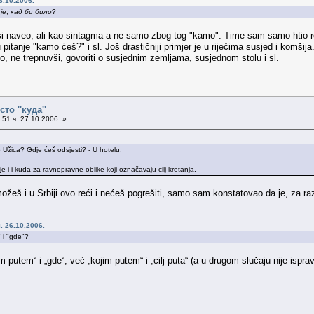
6.10.2006.
је
,
кад би било
?
si naveo, ali kao sintagma a ne samo zbog tog "kamo". Time sam samo htio re
ju pitanje "kamo ćeš?" i sl. Još drastičniji primjer je u riječima susjed i ko
o, ne trepnuvši, govoriti o susjednim zemljama, susjednom stolu i sl.
сто ''куда''
51 ч. 27.10.2006. »
Užica? Gdje ćeš odsjesti? - U hotelu.
je i i kuda za ravnopravne oblike koji označavaju cilj kretanja.
ožeš i u Srbiji ovo reći i nećeš pogrešiti, samo sam konstatovao da je, za r
. 26.10.2006.
 i "gde"?
m putem“ i „gde“, već „kojim putem“ i „cilj puta“ (a u drugom slučaju nije ispr