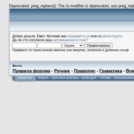
Deprecated: preg_replace(): The /e modifier is deprecated, use preg_re
Добро дошли,
Гост
. Молимо вас
пријавите се
или се
региструјте
.
Да ли сте изгубили ваш
активациони e-mail?
Пријавите се корисничким именом или имејлом, лозинком и дужином сесије
Вести
:
Правила форума
-
Речник
-
Правопис
-
Граматика
-
Вок
ПОЧЕТНА
ПОМОЋ
ПРЕТРАГА ФОРУМА
КАЛЕНДАР
ТАГОВИ
ПРИЈАВЉИВА