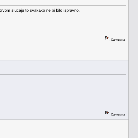
rvom slucaju to svakako ne bi bilo ispravno.
Сачувана
Сачувана