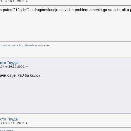
18 ч. 26.10.2006. »
 putem" i "gde"? u drugomslucaju ne vidim problem ameniti ga sa gde, ali u p
upurovic.net
-
http://wireless.uzice.net
сто ''куда''
04 ч. 26.10.2006. »
начи
да је
,
кад би било
?
сто ''куда''
21 ч. 27.10.2006. »