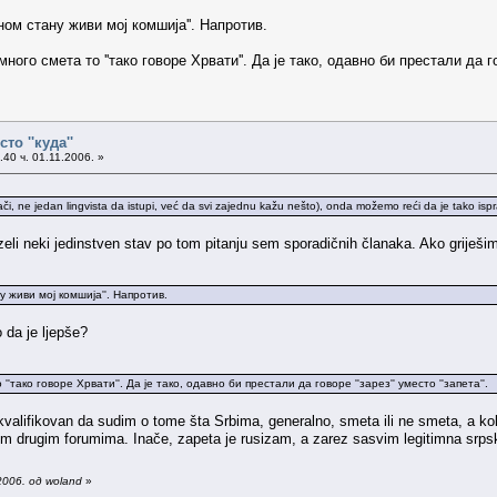
ном стану живи мој комшија''. Напротив.
го смета то ''тако говоре Хрвати''. Да је тако, одавно би престали да говор
сто ''куда''
40 ч. 01.11.2006. »
ači, ne jedan lingvista da istupi, već da svi zajednu kažu nešto), onda možemo reći da je tako isp
zeli neki jedinstven stav po tom pitanju sem sporadičnih članaka. Ako griješim
у живи мој комшија''. Напротив.
 da je ljepše?
тако говоре Хрвати''. Да је тако, одавно би престали да говоре ''зарез'' уместо ''запета''.
lifikovan da sudim o tome šta Srbima, generalno, smeta ili ne smeta, a koli
m drugim forumima. Inače, zapeta je rusizam, a zarez sasvim legitimna srpsk
2006. од woland
»