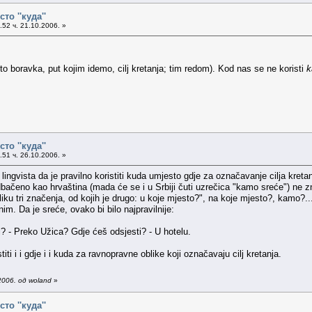
сто ''куда''
52 ч. 21.10.2006. »
o boravka, put kojim idemo, cilj kretanja; tim redom). Kod nas se ne koristi
k
сто ''куда''
51 ч. 26.10.2006. »
ingvista da je pravilno koristiti kuda umjesto gdje za označavanje cilja kreta
čeno kao hrvaština (mada će se i u Srbiji čuti uzrečica "kamo sreće") ne zna
iku tri značenja, od kojih je drugo: u koje mjesto?", na koje mjesto?, kamo?...
im. Da je sreće, ovako bi bilo najpravilnije:
 - Preko Užica? Gdje ćeš odsjesti? - U hotelu.
ti i i gdje i i kuda za ravnopravne oblike koji označavaju cilj kretanja.
2006. од woland
»
сто ''куда''