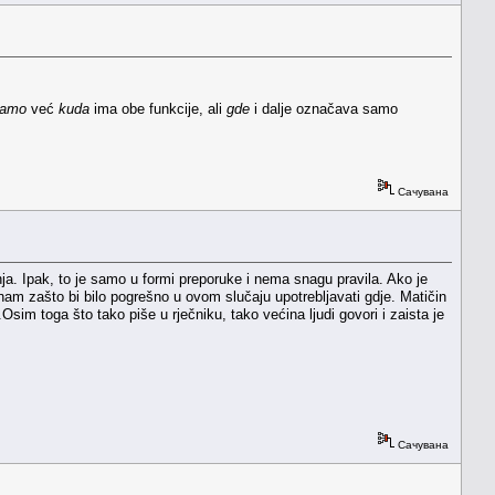
amo
već
kuda
ima obe funkcije, ali
gde
i dalje označava samo
Сачувана
nja. Ipak, to je samo u formi preporuke i nema snagu pravila. Ako je
m zašto bi bilo pogrešno u ovom slučaju upotrebljavati gdje. Matičin
Osim toga što tako piše u rječniku, tako većina ljudi govori i zaista je
Сачувана