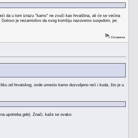
ći da u tom izrazu "kamo" ne zvuči kao hrvaština, ali će se većina
mšija. Gotovo je nezamislivo da svog komšiju nazovemo susjedom, jer,
Сачувана
azliku od hrvatskog, ovde umesto
kamo
dozvoljeno reći i
kuda
, što je u
avna upotreba
gde
). Znači, kaže se ovako: