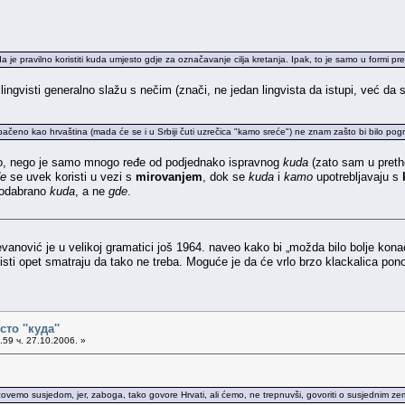
da je pravilno koristiti kuda umjesto gdje za označavanje cilja kretanja. Ipak, to je samo u formi p
ingvisti generalno slažu s nečim (znači, ne jedan lingvista da istupi, već da
eno kao hrvaština (mada će se i u Srbiji čuti uzrečica "kamo sreće") ne znam zašto bi bilo pogr
no, nego je samo mnogo ređe od podjednako ispravnog
kuda
(zato sam u pretho
e
se uvek koristi u vezi s
mirovanjem
, dok se
kuda
i
kamo
upotrebljavaju s
odabrano
kuda
, a ne
gde
.
evanović je u velikoj gramatici još 1964. naveo kako bi „možda bilo bolje kona
gvisti opet smatraju da tako ne treba. Moguće je da će vrlo brzo klackalica po
сто ''куда''
59 ч. 27.10.2006. »
emo susjedom, jer, zaboga, tako govore Hrvati, ali ćemo, ne trepnuvši, govoriti o susjednim zem