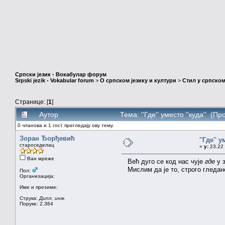
Српски језик - Вокабулар форум
Srpski jezik - Vokabular forum
>
О српском језику и култури
>
Стил у српском
Странице: [
1
]
Аутор
Тема: ''Где'' уместо ''куда'' (П
0 чланова и 1 гост прегледају ову тему.
Зоран Ђорђевић
''Где'' у
староседелац
«
у:
23.22 
Ван мреже
Већ дуго се код нас чује
где
у 
Мислим да је то, строго гледан
Пол:
Организација:
Име и презиме:
Струка:
Дипл. инж.
Поруке: 2.364