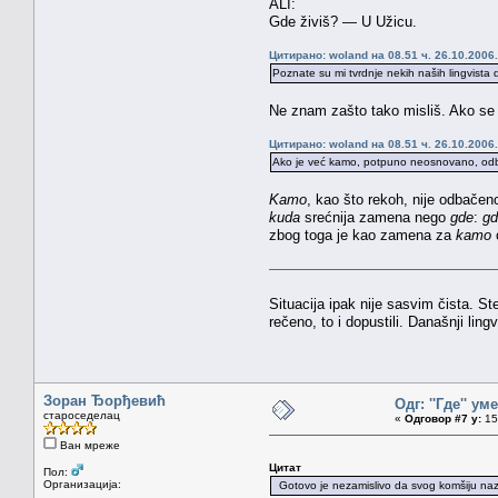
ALI:
Gde živiš? — U Užicu.
Цитирано: woland на 08.51 ч. 26.10.2006.
Poznate su mi tvrdnje nekih naših lingvista 
Ne znam zašto tako misliš. Ako se l
Цитирано: woland на 08.51 ч. 26.10.2006.
Ako je već kamo, potpuno neosnovano, odbač
Kamo
, kao što rekoh, nije odbače
kuda
srećnija zamena nego
gde
:
gd
zbog toga je kao zamena za
kamo
Situacija ipak nije sasvim čista. St
rečeno, to i dopustili. Današnji lin
Зоран Ђорђевић
Одг: ''Где'' уме
староседелац
«
Одговор #7 у:
15.
Ван мреже
Цитат
Пол:
Организација:
Gotovo je nezamislivo da svog komšiju nazov