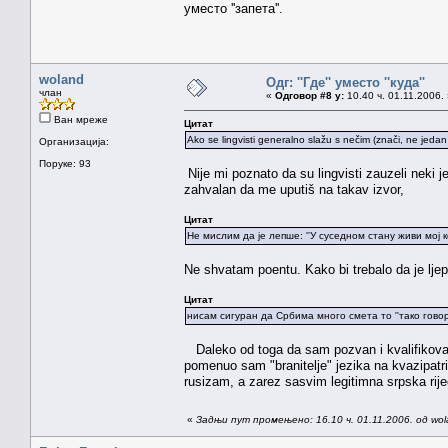
уместо ''запета''.
woland
Одг: ''Где'' уместо ''куда''
члан
«
Одговор #8 у:
10.40 ч. 01.11.2006.
Ван мреже
Цитат
Ako se lingvisti generalno slažu s nečim (znači, ne jedan
Организација:
Поруке: 93
Nije mi poznato da su lingvisti zauzeli neki j
zahvalan da me uputiš na takav izvor,
Цитат
Не мислим да је лепше: ''У суседном стану живи мој к
Ne shvatam poentu. Kako bi trebalo da je lje
Цитат
нисам сигуран да Србима много смета то ''тако говоре 
Daleko od toga da sam pozvan i kvalifikovan 
pomenuo sam "branitelje" jezika na kvazipatr
rusizam, a zarez sasvim legitimna srpska rije
«
Задњи пут промењено: 16.10 ч. 01.11.2006. од wo