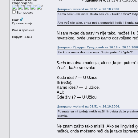
«
Одговор #6 у:
13.51 ч. 27.10.2006.
староседелац
Цитирано: woland на 08.51 ч. 26.10.2006.
Ван мреже
Kamo ćeš? - Na more. Kuda ćeš ići? - Preko Užica? Gdje 
Пол:
Ako već nije tako, onda treba dopustiti i i gdje i i kuda z
Организација:
Име и презиме:
Nisam rekao da sasvim nije tako, možeš i u Sr
Поруке: 1.611
hrvatskog, ovde umesto
kamo
dozvoljeno reć
Цитирано: Предраг Супуровић на 16.18 ч. 26.10.200
Zar kuda nema dva znacenja: "kojim putem" i "gde"?
Kuda
ima dva značenja, ali ne „kojim putem“ i
Znači, kaže se ovako:
Kuda ideš? — U Užice.
Ili (ređe):
Kamo ideš? — U Užice.
ALI:
Gde živiš? — U Užicu.
Цитирано: woland на 08.51 ч. 26.10.2006.
Poznate su mi tvrdnje nekih naših lingvista da je praviln
pravila.
Ne znam zašto tako misliš. Ako se lingvisti g
nešto), onda možemo reći da je tako ispravno