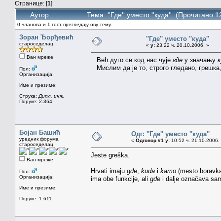
Странице: [
1
]
Аутор
Тема: ''Где'' уместо ''куда'' (Прочитано 
0 чланова и 1 гост прегледају ову тему.
Зоран Ђорђевић
''Где'' уместо ''куда''
староседелац
«
у:
23.22 ч. 20.10.2006. »
Ван мреже
Већ дуго се код нас чује
где
у значању
к
Мислим да је то, строго гледано, грешка
Пол:
Организација:
Име и презиме:
Струка:
Дипл. инж.
Поруке: 2.364
Бојан Башић
Одг: ''Где'' уместо ''куда''
уредник форума
«
Одговор #1 у:
10.52 ч. 21.10.2006.
староседелац
Jeste greška.
Ван мреже
Hrvati imaju
gde
,
kuda
i
kamo
(mesto boravka,
Пол:
Организација:
ima obe funkcije, ali
gde
i dalje označava sa
Име и презиме:
Поруке: 1.611