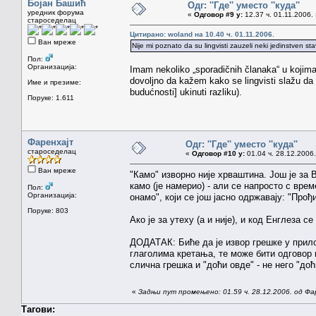
Бојан Башић
Одг: ''Где'' уместо ''куда''
уредник форума
«
Одговор #9 у:
12.37 ч. 01.11.2006.
староседелац
Цитирано: woland на 10.40 ч. 01.11.2006.
Ван мреже
Nije mi poznato da su lingvisti zauzeli neki jedinstven s
Пол:
Организација:
Imam nekoliko „sporadičnih članaka“ u kojima
dovoljno da kažem kako se lingvisti slažu da
Име и презиме:
budućnosti] ukinuti razliku).
Поруке: 1.611
Фаренхајт
Одг: ''Где'' уместо ''куда''
староседелац
«
Одговор #10 у:
01.04 ч. 28.12.2006.
Ван мреже
"Камо" изворно није хрваштина. Још је за В
камо (је намерио) - али се напросто с вре
Пол:
Организација:
онамо", који се још јасно одржавају: "Про
Поруке: 803
Ако је за утеху (а и није), и код Енглеза с
ДОДАТАК: Биће да је извор грешке у прило
глаголима кретања, те може бити одговор и
слична грешка и "доћи овде" - не него "доћ
«
Задњи пут промењено: 01.59 ч. 28.12.2006. од Фа
Тагови: