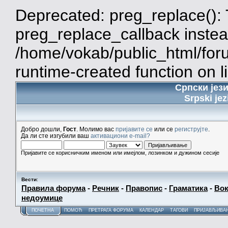
Deprecated: preg_replace(): 
preg_replace_callback instea
/home/vokab/public_html/for
runtime-created function on l
Српски јез
Srpski jez
Добро дошли,
Гост
. Молимо вас
пријавите се
или се
региструјте
.
Да ли сте изгубили ваш
активациони e-mail?
Пријавите се корисничким именом или имејлом, лозинком и дужином сесије
Вести
:
Правила форума
-
Речник
-
Правопис
-
Граматика
-
Вок
недоумице
ПОЧЕТНА
ПОМОЋ
ПРЕТРАГА ФОРУМА
КАЛЕНДАР
ТАГОВИ
ПРИЈАВЉИВА