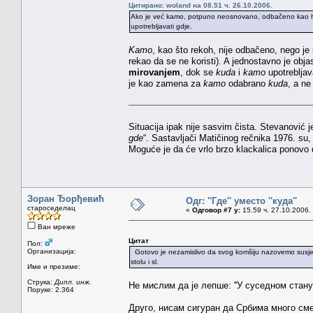
Цитирано: woland на 08.51 ч. 26.10.2006.
Ako je već kamo, potpuno neosnovano, odbačeno kao hrva
upotrebljavati gdje.
Kamo
, kao što rekoh, nije odbačeno, nego 
rekao da se ne koristi). A jednostavno je obja
mirovanjem
, dok se
kuda
i
kamo
upotreblja
je kao zamena za
kamo
odabrano
kuda
, a n
Situacija ipak nije sasvim čista. Stevanović j
gde
“. Sastavljači Matičinog rečnika 1976. su, 
Moguće je da će vrlo brzo klackalica ponovo 
Зоран Ђорђевић
Одг: ''Где'' уместо ''куда''
староседелац
«
Одговор #7 у:
15.59 ч. 27.10.2006.
Ван мреже
Цитат
Пол:
Организација:
Gotovo je nezamislivo da svog komšiju nazovemo susjedo
stolu i sl.
Име и презиме:
Струка:
Дипл. инж.
Не мислим да је лепше: ''У суседном стану
Поруке: 2.364
Друго, нисам сигуран да Србима много смета 