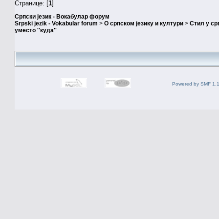
Странице: [
1
]
Српски језик - Вокабулар форум
Srpski jezik - Vokabular forum
>
О српском језику и култури
>
Стил у ср
уместо ''куда''
Powered by SMF 1.