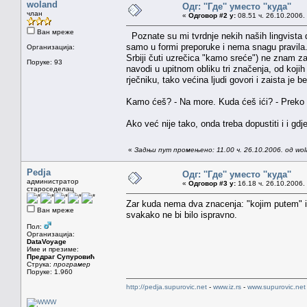
woland
Одг: ''Где'' уместо ''куда''
члан
«
Одговор #2 у:
08.51 ч. 26.10.2006.
Ван мреже
Poznate su mi tvrdnje nekih naših lingvista da
samo u formi preporuke i nema snagu pravila
Организација:
Srbiji čuti uzrečica "kamo sreće") ne znam zaš
Поруке: 93
navodi u upitnom obliku tri značenja, od koji
rječniku, tako većina ljudi govori i zaista je 
Kamo ćeš? - Na more. Kuda ćeš ići? - Preko U
Ako već nije tako, onda treba dopustiti i i gdj
«
Задњи пут промењено: 11.00 ч. 26.10.2006. од wo
Pedja
Одг: ''Где'' уместо ''куда''
администратор
«
Одговор #3 у:
16.18 ч. 26.10.2006.
староседелац
Zar kuda nema dva znacenja: "kojim putem" i 
Ван мреже
svakako ne bi bilo ispravno.
Пол:
Организација:
DataVoyage
Име и презиме:
Предраг Супуровић
Струка:
програмер
Поруке: 1.960
http://pedja.supurovic.net
-
www.iz.rs
-
www.supurovic.net