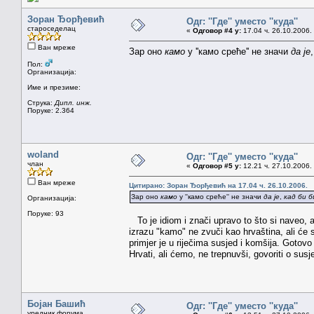
Зоран Ђорђевић
Одг: ''Где'' уместо ''куда''
староседелац
«
Одговор #4 у:
17.04 ч. 26.10.2006.
Ван мреже
Зар оно
камо
у ''камо среће'' не значи
да је
Пол:
Организација:
Име и презиме:
Струка:
Дипл. инж.
Поруке: 2.364
woland
Одг: ''Где'' уместо ''куда''
члан
«
Одговор #5 у:
12.21 ч. 27.10.2006.
Ван мреже
Цитирано: Зоран Ђорђевић на 17.04 ч. 26.10.2006.
Зар оно
камо
у ''камо среће'' не значи
да је
,
кад би б
Организација:
Поруке: 93
To je idiom i znači upravo to što si naveo,
izrazu "kamo" ne zvuči kao hrvaština, ali će se
primjer je u riječima susjed i komšija. Goto
Hrvati, ali ćemo, ne trepnuvši, govoriti o su
Бојан Башић
Одг: ''Где'' уместо ''куда''
уредник форума