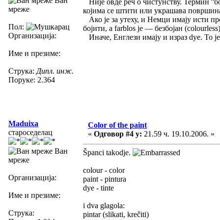
Ван
Није овде реч о чистунству. Термин ''бо
мреже
којима се штити или украшава површина н
Ако је за утеху, и Немци имају исти про
Пол:
бојити, а farblos je — безбојан (colourless)
Организација:
Иначе, Енглези имају и израз dye. То је
Име и презиме:
Струка:
Дипл. инж.
Поруке: 2.364
Maduixa
Color of the paint
староседелац
«
Одговор #4 у:
21.59 ч. 19.10.2006. »
Ван
Španci takodje.
мреже
colour - color
Организација:
paint - pintura
dye - tinte
Име и презиме:
i dva glagola:
Струка:
pintar (slikati, krečiti)