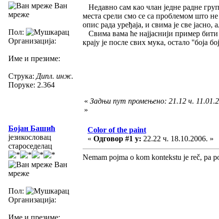
Ван
Недавно сам као члан једне радне групе
мреже
места срели смо се са проблемом што не
опис рада уређаја, и свима је све јасно, 
Пол:
Свима вама ће најјаснији пример бити из 
Организација:
крају је после свих мука, остало ''боја б
Име и презиме:
Струка:
Дипл. инж.
Поруке: 2.364
«
Задњи пут промењено: 21.12 ч. 11.01.
»
Бојан Башић
Color of the paint
језикословац
«
Одговор #1 у:
22.22 ч. 18.10.2006. »
староседелац
Nemam pojma o kom kontekstu je reč, pa post
Ван
мреже
Пол:
Организација:
Име и презиме: