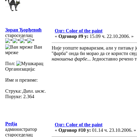
Зоран Ђорђевић
Одг: Color of the paint
староседелац
«
Одговор #9 у:
15.09 ч. 22.10.2006. »
Ван
Није уопште варваризам, али у питању је
мреже
''фарба'' онда би морао да се користи сву
наношења фарбе
... Једноставно речено
Пол:
Организација:
Име и презиме:
Струка:
Дипл. инж.
Поруке: 2.364
Pedja
Одг: Color of the paint
администратор
«
Одговор #10 у:
01.14 ч. 23.10.2006. »
староседелац