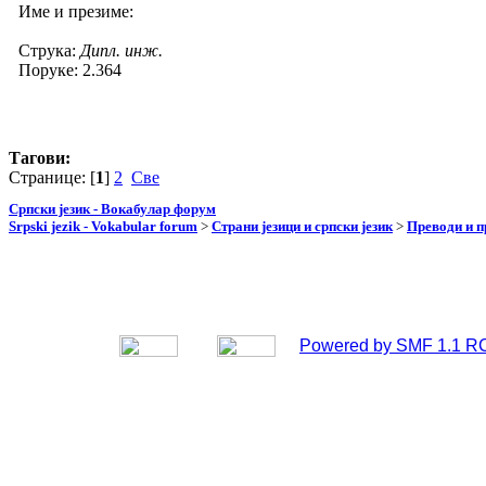
Име и презиме:
Струка:
Дипл. инж.
Поруке: 2.364
Тагови:
Странице: [
1
]
2
Све
Српски језик - Вокабулар форум
Srpski jezik - Vokabular forum
>
Страни језици и српски језик
>
Преводи и 
Powered by SMF 1.1 R