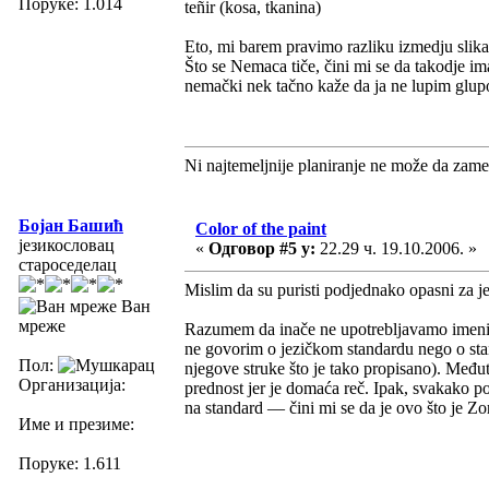
Поруке: 1.014
teñir (kosa, tkanina)
Eto, mi barem pravimo razliku izmedju slikar
Što se Nemaca tiče, čini mi se da takodje ima
nemački nek tačno kaže da ja ne lupim glupo
Ni najtemeljnije planiranje ne može da zame
Бојан Башић
Color of the paint
језикословац
«
Одговор #5 у:
22.29 ч. 19.10.2006. »
староседелац
Mislim da su puristi podjednako opasni za je
Ван
мреже
Razumem da inače ne upotrebljavamo imen
ne govorim o jezičkom standardu nego o stand
Пол:
njegove struke što je tako propisano). Međut
Организација:
prednost jer je domaća reč. Ipak, svakako pos
na standard — čini mi se da je ovo što je Zo
Име и презиме:
Поруке: 1.611