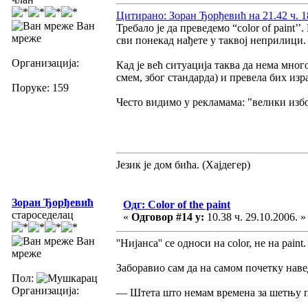
Цитирано: Зоран Ђорђевић на 21.42 ч. 1
Ван
Требало је да преведемо “color of paint’’.
мреже
сви понекад нађете у таквој неприлици.
Организација:
Кад је већ ситуација таква да нема мног
смем, због стандарда) и превела бих израз
Поруке: 159
Често видимо у рекламама: "велики изб
Језик је дом бића. (Хајдегер)
Зоран Ђорђевић
Одг: Color of the paint
староседелац
«
Одговор #14 у:
10.38 ч. 29.10.2006. »
Ван
''Нијанса'' се односи на color, не на paint.
мреже
Заборавио сам да на самом почетку наве
Пол:
Организација:
— Штета што немам времена за шетњу п