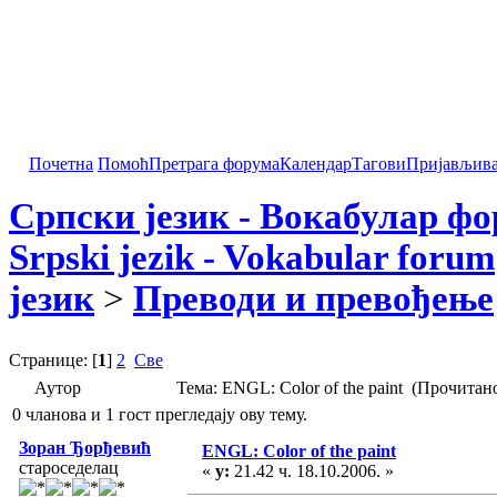
Почетна
Помоћ
Претрага форума
Календар
Тагови
Пријављив
Српски језик - Вокабулар ф
Srpski jezik - Vokabular forum
језик
>
Преводи и превођење
Странице: [
1
]
2
Све
Аутор
Тема: ENGL: Color of the paint (Прочитан
0 чланова и 1 гост прегледају ову тему.
Зоран Ђорђевић
ENGL: Color of the paint
староседелац
«
у:
21.42 ч. 18.10.2006. »