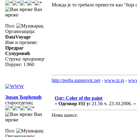
Можда је то требало превести као "боја 
Ван
мреже
Пол:
Организација:
DataVoyage
Име и презиме:
Предраг
Супуровић
Струка:
програмер
Поруке: 1.960
http://pedja.supurovic.net
-
www.iz.rs
-
www
Зоран Ђорђевић
Одг: Color of the paint
староседелац
«
Одговор #11 у:
21.56 ч. 23.10.2006. »
Ван
Нема шансе.
мреже
Пол:
Организација: