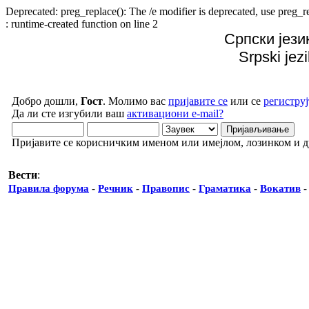
Deprecated: preg_replace(): The /e modifier is deprecated, use preg
: runtime-created function on line 2
Српски јези
Srpski jez
Добро дошли,
Гост
. Молимо вас
пријавите се
или се
региструј
Да ли сте изгубили ваш
активациони e-mail?
Пријавите се корисничким именом или имејлом, лозинком и 
Вести
:
Правила форума
-
Речник
-
Правопис
-
Граматика
-
Вокатив