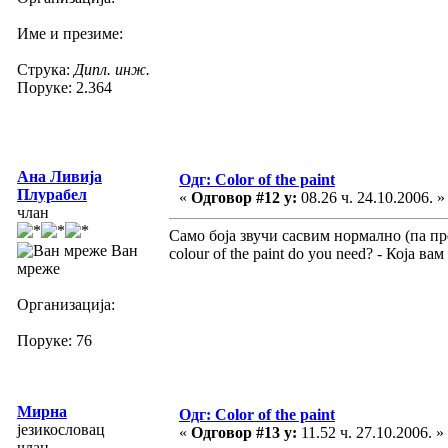
Име и презиме:
Струка:
Дипл. инж.
Поруке: 2.364
Ана Ливија
Одг: Color of the paint
Плурабел
«
Одговор #12 у:
08.26 ч. 24.10.2006. »
члан
Само боја звучи сасвим нормално (па пре
Ван
colour of the paint do you need? - Која вам
мреже
Организација:
Поруке: 76
Мирна
Одг: Color of the paint
језикословац
«
Одговор #13 у:
11.52 ч. 27.10.2006. »
члан