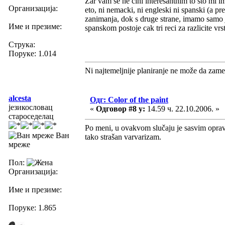
Zar vam se ne cini interesantnim to sto mi im
Организација:
eto, ni nemacki, ni engleski ni spanski (a pr
zanimanja, dok s druge strane, imamo samo 
Име и презиме:
spanskom postoje cak tri reci za razlicite vrst
Струка:
Поруке: 1.014
Ni najtemeljnije planiranje ne može da zame
alcesta
Одг: Color of the paint
језикословац
«
Одговор #8 у:
14.59 ч. 22.10.2006. »
староседелац
Po meni, u ovakvom slučaju je sasvim opra
Ван
tako strašan varvarizam.
мреже
Пол:
Организација:
Име и презиме:
Поруке: 1.865