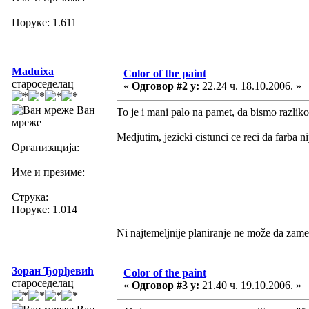
Поруке: 1.611
Maduixa
Color of the paint
староседелац
«
Одговор #2 у:
22.24 ч. 18.10.2006. »
Ван
To je i mani palo na pamet, da bismo razliko
мреже
Medjutim, jezicki cistunci ce reci da farba ni
Организација:
Име и презиме:
Струка:
Поруке: 1.014
Ni najtemeljnije planiranje ne može da zame
Зоран Ђорђевић
Color of the paint
староседелац
«
Одговор #3 у:
21.40 ч. 19.10.2006. »