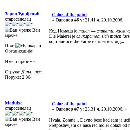
Зоран Ђорђевић
Color of the paint
староседелац
«
Одговор #6 у:
21.41 ч. 20.10.2006. »
Ван
Код Немаца је
malen
—
сликати
,
насли
мреже
Die Malerei је
сликарство
;
sich malen la
који наноси die Farbe на платно, зид...
Пол:
Организација:
Име и презиме:
Струка:
Дипл. инж.
Поруке: 2.364
Maduixa
Color of the paint
староседелац
«
Одговор #7 у:
23.31 ч. 20.10.2006. »
Ван
Hvala, Zorane... Davno bese kad sam ja ucila
мреже
Pretpostavljam da nasa rec moler dolazi od