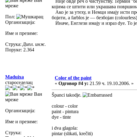
Ван
Није овде реч о чистунству. Термин ''бо
мреже
којима се штити или украшава површина н
Ако је за утеху, и Немци имају исти про
Пол:
бојити, а farblos je — безбојан (colourless)
Организација:
Иначе, Енглези имају и израз dye. То је
Име и презиме:
Струка:
Дипл. инж.
Поруке: 2.364
Maduixa
Color of the paint
староседелац
«
Одговор #4 у:
21.59 ч. 19.10.2006. »
Ван
Španci takodje.
мреже
colour - color
Организација:
paint - pintura
dye - tinte
Име и презиме:
i dva glagola:
Струка:
pintar (slikati, krečiti)