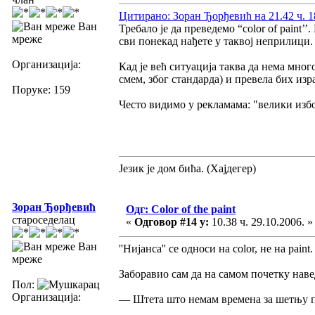
Цитирано: Зоран Ђорђевић на 21.42 ч. 1
Ван
Требало је да преведемо “color of paint’’.
мреже
сви понекад нађете у таквој неприлици.
Организација:
Кад је већ ситуација таква да нема мног
смем, због стандарда) и превела бих израз
Поруке: 159
Често видимо у рекламама: "велики изб
Језик је дом бића. (Хајдегер)
Зоран Ђорђевић
Одг: Color of the paint
староседелац
«
Одговор #14 у:
10.38 ч. 29.10.2006. »
Ван
''Нијанса'' се односи на color, не на paint.
мреже
Заборавио сам да на самом почетку наве
Пол:
Организација:
— Штета што немам времена за шетњу п