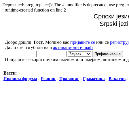
Deprecated: preg_replace(): The /e modifier is deprecated, use preg
: runtime-created function on line 2
Српски јези
Srpski jez
Добро дошли,
Гост
. Молимо вас
пријавите се
или се
региструј
Да ли сте изгубили ваш
активациони e-mail?
Пријавите се корисничким именом или имејлом, лозинком и 
Вести
:
Правила форума
-
Речник
-
Правопис
-
Граматика
-
Вокатив