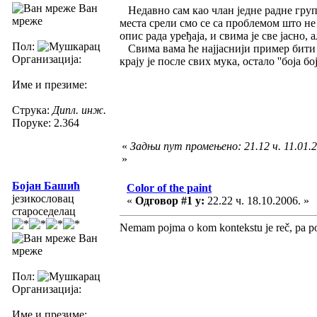
Ван
Недавно сам као члан једне радне групе
мреже
места срели смо се са проблемом што не
опис рада уређаја, и свима је све јасно, 
Пол:
Свима вама ће најјаснији пример бити из 
Организација:
крају је после свих мука, остало ''боја б
Име и презиме:
Струка:
Дипл. инж.
Поруке: 2.364
«
Задњи пут промењено: 21.12 ч. 11.01.
»
Бојан Башић
Color of the paint
језикословац
«
Одговор #1 у:
22.22 ч. 18.10.2006. »
староседелац
Nemam pojma o kom kontekstu je reč, pa post
Ван
мреже
Пол:
Организација:
Име и презиме: