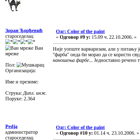
Зоран Ђорђевић
Одг: Color of the paint
староседелац
«
Одговор #9 у:
15.09 ч. 22.10.2006. »
Ван
Није уопште варваризам, али у питању је
мреже
''фарба'' онда би морао да се користи сву
наношења фарбе
... Једноставно речено
Пол:
Организација:
Име и презиме:
Струка:
Дипл. инж.
Поруке: 2.364
Pedja
Одг: Color of the paint
администратор
«
Одговор #10 у:
01.14 ч. 23.10.2006. »
староседелац