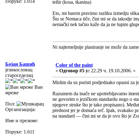
Поруке: 1.014
teñir (kosa, tkanina)
Eto, mi barem pravimo razliku izmedju slikar
Što se Nemaca tiče, čini mi se da takodje ima
nemački nek tačno kaže da ja ne lupim glupo
Ni najtemeljnije planiranje ne može da zame
Бојан Башић
Color of the paint
језикословац
«
Одговор #5 у:
22.29 ч. 19.10.2006. »
староседелац
Mislim da su puristi podjednako opasni za je
Ван
мреже
Razumem da inače ne upotrebljavamo imen
ne govorim o jezičkom standardu nego o stand
Пол:
njegove struke što je tako propisano). Međut
Организација:
prednost jer je domaća reč. Ipak, svakako pos
na standard — čini mi se da je ovo što je Zo
Име и презиме:
Поруке: 1.611