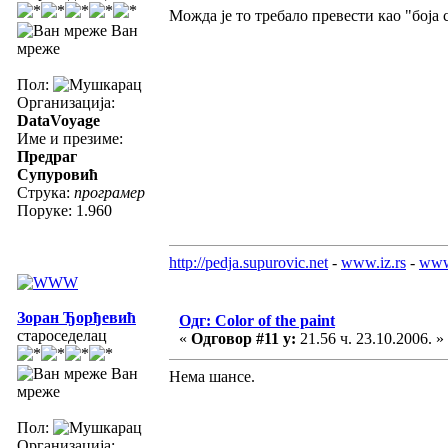
Можда је то требало превести као "боја 
Ван
мреже
Пол:
Организација:
DataVoyage
Име и презиме:
Предраг
Супуровић
Струка:
програмер
Поруке: 1.960
http://pedja.supurovic.net
-
www.iz.rs
-
www
Зоран Ђорђевић
Одг: Color of the paint
староседелац
«
Одговор #11 у:
21.56 ч. 23.10.2006. »
Ван
Нема шансе.
мреже
Пол:
Организација: