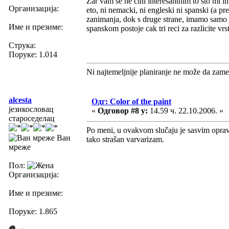
Zar vam se ne cini interesantnim to sto mi im
Организација:
eto, ni nemacki, ni engleski ni spanski (a pr
zanimanja, dok s druge strane, imamo samo 
Име и презиме:
spanskom postoje cak tri reci za razlicite vrst
Струка:
Поруке: 1.014
Ni najtemeljnije planiranje ne može da zame
alcesta
Одг: Color of the paint
језикословац
«
Одговор #8 у:
14.59 ч. 22.10.2006. »
староседелац
Po meni, u ovakvom slučaju je sasvim opra
Ван
tako strašan varvarizam.
мреже
Пол:
Организација:
Име и презиме:
Поруке: 1.865