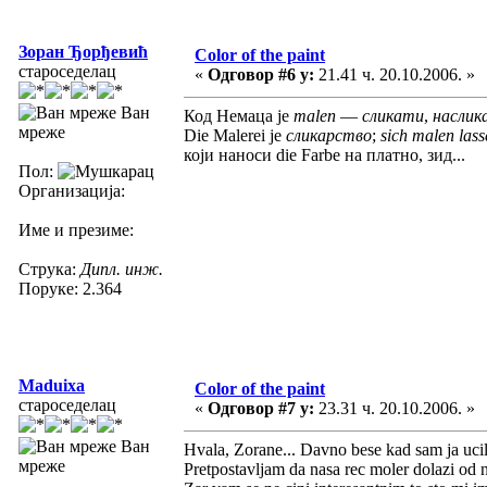
Зоран Ђорђевић
Color of the paint
староседелац
«
Одговор #6 у:
21.41 ч. 20.10.2006. »
Ван
Код Немаца је
malen
—
сликати
,
насли
мреже
Die Malerei је
сликарство
;
sich malen la
који наноси die Farbe на платно, зид...
Пол:
Организација:
Име и презиме:
Струка:
Дипл. инж.
Поруке: 2.364
Maduixa
Color of the paint
староседелац
«
Одговор #7 у:
23.31 ч. 20.10.2006. »
Ван
Hvala, Zorane... Davno bese kad sam ja ucila
мреже
Pretpostavljam da nasa rec moler dolazi od