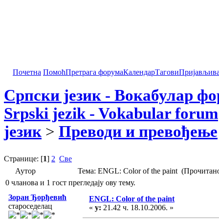
Почетна
Помоћ
Претрага форума
Календар
Тагови
Пријављив
Српски језик - Вокабулар ф
Srpski jezik - Vokabular forum
језик
>
Преводи и превођење
Странице: [
1
]
2
Све
Аутор
Тема: ENGL: Color of the paint (Прочитан
0 чланова и 1 гост прегледају ову тему.
Зоран Ђорђевић
ENGL: Color of the paint
староседелац
«
у:
21.42 ч. 18.10.2006. »