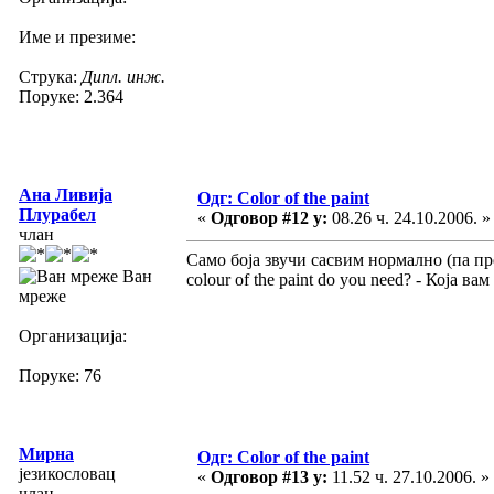
Име и презиме:
Струка:
Дипл. инж.
Поруке: 2.364
Ана Ливија
Одг: Color of the paint
Плурабел
«
Одговор #12 у:
08.26 ч. 24.10.2006. »
члан
Само боја звучи сасвим нормално (па пре
Ван
colour of the paint do you need? - Која вам
мреже
Организација:
Поруке: 76
Мирна
Одг: Color of the paint
језикословац
«
Одговор #13 у:
11.52 ч. 27.10.2006. »
члан