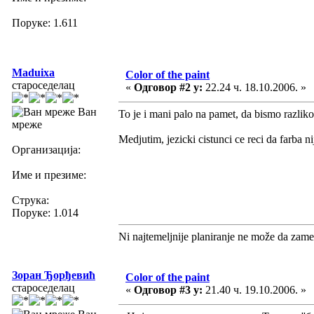
Поруке: 1.611
Maduixa
Color of the paint
староседелац
«
Одговор #2 у:
22.24 ч. 18.10.2006. »
Ван
To je i mani palo na pamet, da bismo razliko
мреже
Medjutim, jezicki cistunci ce reci da farba ni
Организација:
Име и презиме:
Струка:
Поруке: 1.014
Ni najtemeljnije planiranje ne može da zame
Зоран Ђорђевић
Color of the paint
староседелац
«
Одговор #3 у:
21.40 ч. 19.10.2006. »