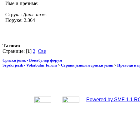
Име и презиме:
Струка:
Дипл. инж.
Поруке: 2.364
Тагови:
Странице: [
1
]
2
Све
Српски језик - Вокабулар форум
Srpski jezik - Vokabular forum
>
Страни језици и српски језик
>
Преводи и 
Powered by SMF 1.1 R