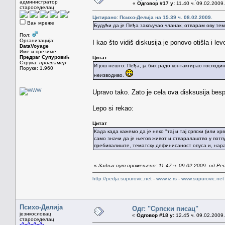
администратор
«
Одговор #17 у:
11.40 ч. 09.02.2009.
староседелац
Цитирано: Психо-Делија на 15.39 ч. 08.02.2009.
Ван мреже
Будући да је Пеђа закључао чланак, отварам ову тем
Пол:
Организација:
I kao što vidiš diskusija je ponovo otišla i le
DataVoyage
Име и презиме:
Предраг Супуровић
Цитат
Струка:
програмер
И још нешто: Пеђа, ја бих радо контактирао господин
Поруке: 1.960
неизводиво.
Upravo tako. Zato je cela ova disksusija bes
Lepo si rekao:
Цитат
Када када кажемо да је неко "тај и тај српски (или х
само значи да је његов живот и стваралаштво у потп
пребивалиште, тематску дефинисаност опуса и, нар
«
Задњи пут промењено: 11.47 ч. 09.02.2009. од Ped
http://pedja.supurovic.net
-
www.iz.rs
-
www.supurovic.net
Психо-Делија
Одг: "Српски писац"
језикословац
«
Одговор #18 у:
12.45 ч. 09.02.2009.
староседелац