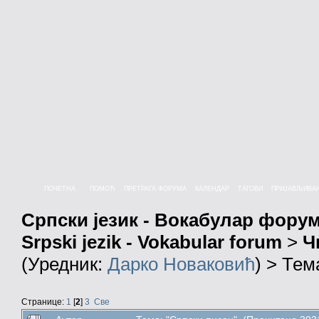
ПОЧЕТНА
ПОМОЋ
ПРЕТРАГА ФОРУМА
КАЛЕНДАР
ТАГОВИ
ПРИЈАВЉИВА
Српски језик - Вокабулар фору
Srpski jezik - Vokabular forum
>
Ч
(Уредник:
Дарко Новаковић
) > Тем
Странице:
1
[
2
]
3
Све