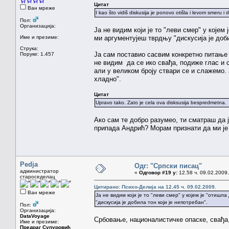
Цитат
Ван мреже
I kao što vidiš diskusija je ponovo otišla i levom smeru i 
Пол:
Организација:
Ја не видим који је то "леви смер" у којем
Име и презиме:
ми аргументујеш тврдњу "дискусија је доби
Струка:
Ја сам поставио сасвим конкретно питање 
Поруке: 1.457
не видим да се ико свађа, подиже глас и 
али у великом броју ствари се и слажемо.
хладно".
Цитат
Upravo tako. Zato je cela ova disksusija bespredmetna.
Ако сам те добро разумео, ти сматраш да 
припада Андрић? Морам признати да ми је 
Pedja
Одг: "Српски писац"
администратор
«
Одговор #19 у:
12.58 ч. 09.02.2009.
староседелац
Цитирано: Психо-Делија на 12.45 ч. 09.02.2009.
Ван мреже
Ја не видим који је то "леви смер" у којем је "отиш
"дискусија је добила тон који је непотребан".
Пол:
Организација:
DataVoyage
Србовање, националистичке опаске, свађа,
Име и презиме:
Предраг Супуровић