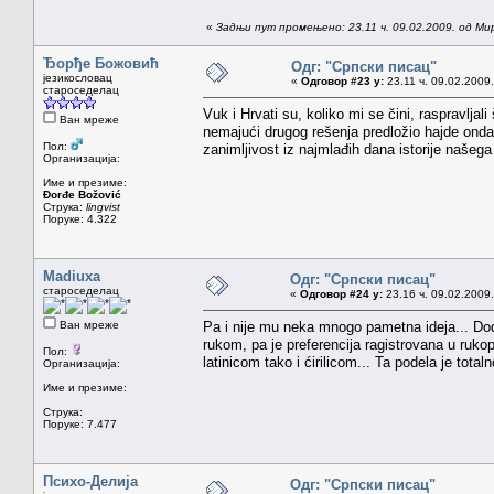
«
Задњи пут промењено: 23.11 ч. 09.02.2009. од Ми
Ђорђе Божовић
Одг: "Српски писац"
језикословац
«
Одговор #23 у:
23.11 ч. 09.02.2009.
староседелац
Vuk i Hrvati su, koliko mi se čini, raspravlja
Ван мреже
nemajući drugog rešenja predložio hajde onda
Пол:
zanimljivost iz najmlađih dana istorije naše
Организација:
Име и презиме:
Đorđe Božović
Струка:
lingvist
Поруке: 4.322
Madiuxa
Одг: "Српски писац"
староседелац
«
Одговор #24 у:
23.16 ч. 09.02.2009.
Ван мреже
Pa i nije mu neka mnogo pametna ideja... Do
rukom, pa je preferencija ragistrovana u ruko
Пол:
latinicom tako i ćirilicom... Ta podela je total
Организација:
Име и презиме:
Струка:
Поруке: 7.477
Психо-Делија
Одг: "Српски писац"