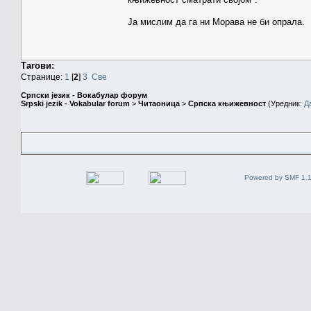
Ја мислим да га ни Морава не би опрала.
Тагови:
Странице:
1
[
2
]
3
Све
Српски језик - Вокабулар форум
Srpski jezik - Vokabular forum
>
Читаоница
>
Српска књижевност
(Уредник:
Д
Powered by SMF 1.