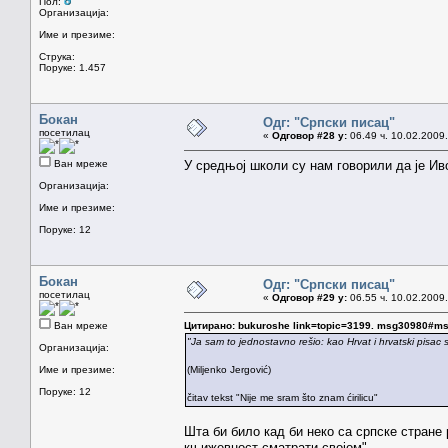
Пол:
Организација:
Име и презиме:
Струка:
Поруке: 1.457
Бокан
Одг: "Српски писац"
посетилац
«
Одговор #28 у:
06.49 ч. 10.02.2009.
Ван мреже
У средњој школи су нам говорили да је Ив
Организација:
Име и презиме:
Поруке: 12
Бокан
Одг: "Српски писац"
посетилац
«
Одговор #29 у:
06.55 ч. 10.02.2009.
Ван мреже
Цитирано: bukuroshe link=topic=3199. msg30980#m
"Ja sam to jednostavno rešio: kao Hrvat i hrvatski pisac
Организација:
Име и презиме:
(Miljenko Jergović)
Поруке: 12
čitav tekst "Nije me sram što znam ćirilicu"
Шта би било кад би неко са српске стране
књижевност сматрати својом".