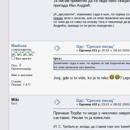
Ја нисам приметио да се овде неко свађао
припада Иво Андрић.
(А „аргументи“, поменимо сада и њих, по којима с
немају
везе с мозгом, али се ипак провлаче као ва
се чини да се само на основу тога и чињенице да 
Андрића, премда се он јасно определио.)
Madiuxa
Одг: "Српски писац"
староседелац
«
Одговор #21 у:
20.52 ч. 09.02.2009.
Ван мреже
Цитат
поменимо сада и њих, по којима се све ћириличко књ
Пол:
се ипак провлаче као важећи,
Организација:
Име и презиме:
Jooj, gde si to vido, ko je to reko
? Lepo
Струка:
Поруке: 7.477
Miki
Одг: "Српски писац"
Гост
«
Одговор #22 у:
23.01 ч. 09.02.2009.
Причаше Ђорђе то негде у неколико наврата
саставио. Нисам то ја измислио.
(П. С. Требало је, можда, да ставим горе оно ’важећ