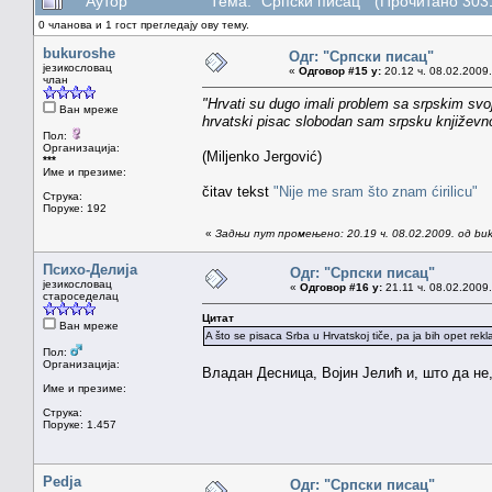
Аутор
Тема: "Српски писац" (Прочитано 303
0 чланова и 1 гост прегледају ову тему.
bukuroshe
Одг: "Српски писац"
језикословац
«
Одговор #15 у:
20.12 ч. 08.02.2009.
члан
"Hrvati su dugo imali problem sa srpskim svo
Ван мреже
hrvatski pisac slobodan sam srpsku književn
Пол:
Организација:
(Miljenko Jergović)
***
Име и презиме:
čitav tekst
"Nije me sram što znam ćirilicu"
Струка:
Поруке: 192
«
Задњи пут промењено: 20.19 ч. 08.02.2009. од bu
Психо-Делија
Одг: "Српски писац"
језикословац
«
Одговор #16 у:
21.11 ч. 08.02.2009.
староседелац
Цитат
Ван мреже
A što se pisaca Srba u Hrvatskoj tiče, pa ja bih opet rek
Пол:
Организација:
Владан Десница, Војин Јелић и, што да не,
Име и презиме:
Струка:
Поруке: 1.457
Pedja
Одг: "Српски писац"