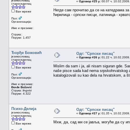
језикословац
«
Одговор #25 у:
00.07 ч. 10.02.2009.
староседелац
Негде сам прочитао да се на катедрама за
Ван мреже
ћирилица - српски писци, латиница - хрва
Пол:
Организација:
Име и презиме:
Струка:
Поруке: 1.457
Ђорђе Божовић
Одг: "Српски писац"
језикословац
«
Одговор #26 у:
01.22 ч. 10.02.2009.
староседелац
Mislim da sam i ja, ali nisam siguran gde. Sa
Ван мреже
naše pisce sada kad nema srpskohrvatskog a đav
Пол:
katalogizovali su kao dela na hrvatskom, a što
Организација:
Име и презиме:
Đorđe Božović
Струка:
lingvist
Поруке: 4.322
Психо-Делија
Одг: "Српски писац"
језикословац
«
Одговор #27 у:
01.35 ч. 10.02.2009.
староседелац
Мхм, да, сад ми се јавља, могуће да су и
Ван мреже