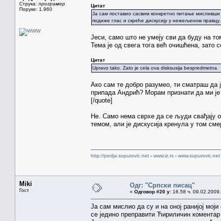
Струка:
програмер
Цитат
Поруке: 1.960
Ја сам поставио сасвим конкретно питање мисливши 
подиже глас и скреће дискусију у нежељеном правцу.
Јеси, само што не умеју сви да буду на то
Тема је од свега тога већ очишћена, зато с
Цитат
Upravo tako. Zato je cela ova disksusija bespredmetna.
Ако сам те добро разумео, ти сматраш да 
припада Андрић? Морам признати да ми је 
[/quote]
Не. Само нема сврхе да се људи свађају ок
темом, али је дискусија кренула у том смер
http://pedja.supurovic.net
-
www.iz.rs
-
www.supurovic.net
Miki
Одг: "Српски писац"
Гост
«
Одговор #20 у:
16.58 ч. 09.02.2009.
Ја сам мислио да су и на оној ранијој мој
се једино преправити Ћириличин коментар и