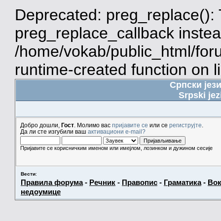
Deprecated: preg_replace(): 
preg_replace_callback instea
/home/vokab/public_html/for
runtime-created function on l
Српски јез
Srpski jez
Добро дошли,
Гост
. Молимо вас
пријавите се
или се
региструјте
.
Да ли сте изгубили ваш
активациони e-mail?
Пријавите се корисничким именом или имејлом, лозинком и дужином сесије
Вести
:
Правила форума
-
Речник
-
Правопис
-
Граматика
-
Вок
недоумице