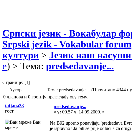
Српски језик - Вокабулар ф
Srpski jezik - Vokabular forum
култури
>
Језик наш насушн
e
) > Тема:
predsedavanje...
Странице: [
1
]
Аутор
Тема: predsedavanje... (Прочитано 4344 пу
0 чланова и 0 гостију прегледају ову тему.
tatjana33
predsedavanje...
гост
«
у:
09.57 ч. 14.09.2009. »
Ван
Na B92 uporno ponavljaju 'predsedava Evro
мреже
je ispravno? Ja bih se prije odlucila za drugi