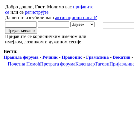
Добро дошли,
Гост
. Молимо вас
пријавите
се
или се
региструјте
.
Да ли сте изгубили ваш
активациони e-mail?
Пријавите се корисничким именом или
имејлом, лозинком и дужином сесије
Вести
:
Правила форума
-
Речник
-
Правопис
-
Граматика
-
Вокатив
Почетна
Помоћ
Претрага форума
Календар
Тагови
Пријављив