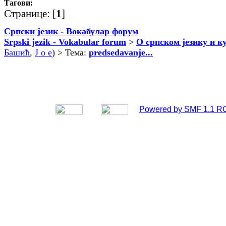
Тагови:
Странице: [
1
]
Српски језик - Вокабулар форум
Srpski jezik - Vokabular forum
>
О српском језику и к
Башић
,
J o e
) > Тема:
predsedavanje...
Powered by SMF 1.1 R