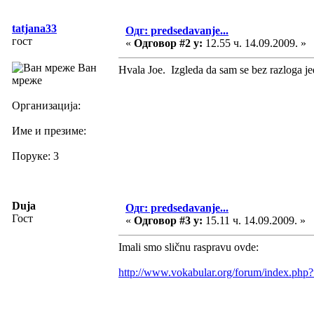
tatjana33
Одг: predsedavanje...
гост
«
Одговор #2 у:
12.55 ч. 14.09.2009. »
Ван
Hvala Joe. Izgleda da sam se bez razloga jed
мреже
Организација:
Име и презиме:
Поруке: 3
Duja
Одг: predsedavanje...
Гост
«
Одговор #3 у:
15.11 ч. 14.09.2009. »
Imali smo sličnu raspravu ovde:
http://www.vokabular.org/forum/index.php