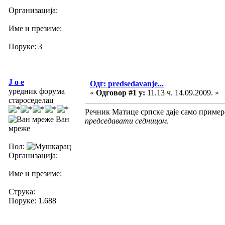
Организација:
Име и презиме:
Поруке: 3
J o e
Одг: predsedavanje...
уредник форума
«
Одговор #1 у:
11.13 ч. 14.09.2009. »
староседелац
Речник Матице српске даје само примере
Ван
председавати седницом
.
мреже
Пол:
Организација:
Име и презиме:
Струка:
Поруке: 1.688