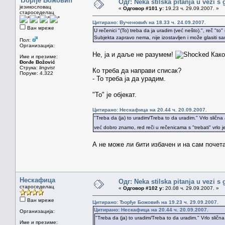
Ђорђе Божовић
Одг: Neka stilska pitanja u vezi s
језикословац
«
Одговор #101 у:
19.23 ч. 29.09.2007. »
староседелац
Цитирано: Вученовић на 18.33 ч. 24.09.2007.
Ван мреже
U rečenici "(To) treba da ja uradim (već nešto).", reč "t
Subjekta zapravo nema, nije izostavljen i može glasiti sa
Пол:
Организација:
Не, ја и даље не разумем!
Како 
Име и презиме:
Đorđe Božović
Струка:
lingvist
Ко треба да направи списак?
Поруке: 4.322
- То треба ја да урадим.
"То" је објекат.
Цитирано: Нескафица на 20.44 ч. 20.09.2007.
"Treba da (ja) to uradim/Treba to da uradim." Vrlo slična a
već dobro znamo, red reči u rečenicama s "trebati" vrlo j
А не може ли бити избачен и на сам почет
Нескафица
Одг: Neka stilska pitanja u vezi s
староседелац
«
Одговор #102 у:
20.08 ч. 29.09.2007. »
Ван мреже
Цитирано: Ђорђе Божовић на 19.23 ч. 29.09.2007.
Цитирано: Нескафица на 20.44 ч. 20.09.2007.
Организација:
"Treba da (ja) to uradim/Treba to da uradim." Vrlo slična 
Име и презиме: