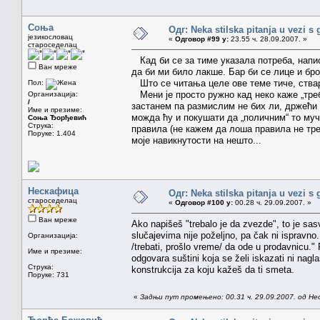
Соња
Одг: Neka stilska pitanja u vezi s
језикословац
«
Одговор #99 у:
23.55 ч. 28.09.2007. »
староседелац
Кад би се за тиме указала потреба, написа
Ван мреже
да би ми било лакше. Бар би се лице и бро
Што се читања целе ове теме тиче, ствар
Пол:
Мени је просто ружно кад неко каже „треба
Организација:
/
застанем па размислим не бих ли, држећи 
Име и презиме:
можда ћу и покушати да „поличним“ то муч
Соња Ђорђевић
Струка:
правила (не кажем да лоша правила не тре
Поруке: 1.404
моје навикнутости на нешто...
Нескафица
Одг: Neka stilska pitanja u vezi s
староседелац
«
Одговор #100 у:
00.28 ч. 29.09.2007. »
Ван мреже
Ako napišeš "trebalo je da zvezde", to je sas
slučajevima nije poželjno, pa čak ni ispravno.
Организација:
/trebati, prošlo vreme/ da ode u prodavnicu." 
Име и презиме:
odgovara suštini koja se želi iskazati ni nagla
Струка:
konstrukcija za koju kažeš da ti smeta.
Поруке: 731
«
Задњи пут промењено: 00.31 ч. 29.09.2007. од Н