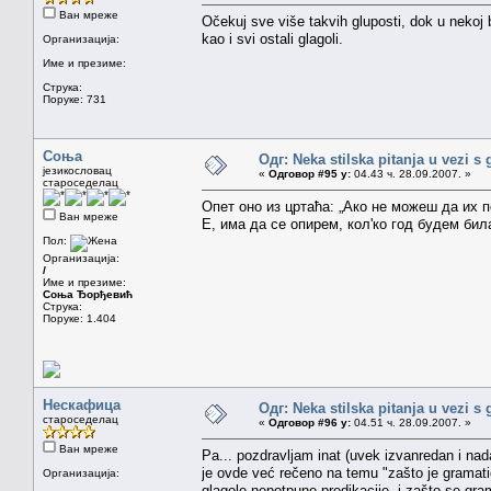
Ван мреже
Očekuj sve više takvih gluposti, dok u nekoj
kao i svi ostali glagoli.
Организација:
Име и презиме:
Струка:
Поруке: 731
Соња
Одг: Neka stilska pitanja u vezi s
језикословац
«
Одговор #95 у:
04.43 ч. 28.09.2007. »
староседелац
Опет оно из цртаћа: „Ако не можеш да их 
Ван мреже
Е, има да се опирем, кол'ко год будем бил
Пол:
Организација:
/
Име и презиме:
Соња Ђорђевић
Струка:
Поруке: 1.404
Нескафица
Одг: Neka stilska pitanja u vezi s
староседелац
«
Одговор #96 у:
04.51 ч. 28.09.2007. »
Ван мреже
Pa... pozdravljam inat (uvek izvanredan i nad
je ovde već rečeno na temu "zašto je gramatički
Организација:
glagole nepotpune predikacije, i zašto se gra