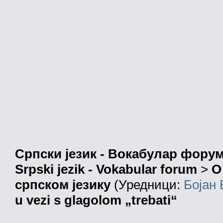
Српски језик - Вокабулар фору
Srpski jezik - Vokabular forum
>
О
српском језику
(Уредници:
Бојан
u vezi s glagolom „trebati“