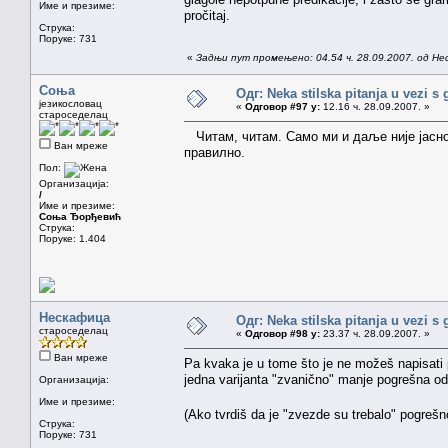
Име и презиме:
pročitaj.
Струка:
Поруке: 731
«
Задњи пут промењено: 04.54 ч. 28.09.2007. од Н
Соња
Одг: Neka stilska pitanja u vezi s
језикословац
«
Одговор #97 у:
12.16 ч. 28.09.2007. »
староседелац
Читам, читам. Само ми и даље није јасно 
Ван мреже
правилно.
Пол:
Организација:
/
Име и презиме:
Соња Ђорђевић
Струка:
Поруке: 1.404
Нескафица
Одг: Neka stilska pitanja u vezi s
староседелац
«
Одговор #98 у:
23.37 ч. 28.09.2007. »
Ван мреже
Pa kvaka je u tome što je ne možeš napisati p
jedna varijanta "zvanično" manje pogrešna od
Организација:
Име и презиме:
(Ako tvrdiš da je "zvezde su trebalo" pogrešn
Струка:
Поруке: 731