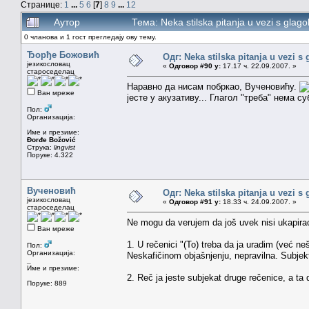
Странице:
1
...
5
6
[
7
]
8
9
...
12
Аутор
Тема: Neka stilska pitanja u vezi s gla
0 чланова и 1 гост прегледају ову тему.
Ђорђе Божовић
Одг: Neka stilska pitanja u vezi s
језикословац
«
Одговор #90 у:
17.17 ч. 22.09.2007. »
староседелац
Наравно да нисам побркао, Вученовићу.
Ван мреже
јесте у акузативу... Глагол "треба" нема су
Пол:
Организација:
Име и презиме:
Đorđe Božović
Струка:
lingvist
Поруке: 4.322
Вученовић
Одг: Neka stilska pitanja u vezi s
језикословац
«
Одговор #91 у:
18.33 ч. 24.09.2007. »
староседелац
Ne mogu da verujem da još uvek nisi ukapir
Ван мреже
1. U rečenici "(To) treba da ja uradim (već ne
Пол:
Организација:
Neskafičinom objašnjenju, nepravilna. Subjekt
_
Име и презиме:
2. Reč ja jeste subjekat druge rečenice, a ta 
Поруке: 889