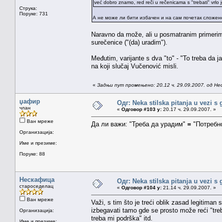
već dobro znamo, red reči u rečenicama s "trebati" vrlo 
Струка:
Поруке: 731
А не може ли бити избачен и на сам почетак сложе
Naravno da može, ali u posmatranim primerima
surečenice ("(da) uradim").
Međutim, varijante s dva "to" - "To treba da 
na koji slučaj Vučenović misli.
«
Задњи пут промењено: 20.12 ч. 29.09.2007. од Н
џафир
Одг: Neka stilska pitanja u vezi s
члан
«
Одговор #103 у:
20.17 ч. 29.09.2007. »
Ван мреже
Да ли важи: "Треба да урадим"
=
"Потребно
Организација:
Име и презиме:
Поруке: 88
Нескафица
Одг: Neka stilska pitanja u vezi s
староседелац
«
Одговор #104 у:
21.14 ч. 29.09.2007. »
Ван мреже
Važi, s tim što je treći oblik zasad legitiman
izbegavati tamo gde se prosto može reći "treb
Организација:
treba mi podrška" itd.
Име и презиме: