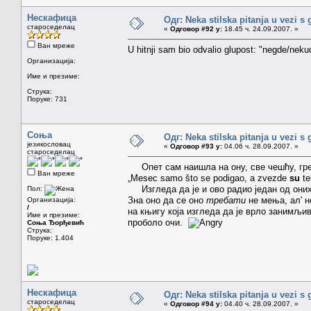
Нескафица
Одг: Neka stilska pitanja u vezi s
староседелац
«
Одговор #92 у:
18.45 ч. 24.09.2007. »
Ван мреже
U hitnji sam bio odvalio glupost: "negde/neku
Организација:
Име и презиме:
Струка:
Поруке: 731
Соња
Одг: Neka stilska pitanja u vezi s
језикословац
«
Одговор #93 у:
04.06 ч. 28.09.2007. »
староседелац
Опет сам наишла на ону, све чешћу, гр
Ван мреже
„Mesec samo što se podigao, a zvezde
su
t
Изгледа да је и ово радио један од они
Пол:
Зна оно да се оно
требати
не мења, ал' 
Организација:
/
на књигу која изгледа да је врло занимљив
Име и презиме:
проболо очи.
Соња Ђорђевић
Струка:
Поруке: 1.404
Нескафица
Одг: Neka stilska pitanja u vezi s
староседелац
«
Одговор #94 у:
04.40 ч. 28.09.2007. »