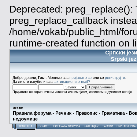
Deprecated: preg_replace(): 
preg_replace_callback instea
/home/vokab/public_html/for
runtime-created function on l
Српски јез
Srpski jez
Добро дошли,
Гост
. Молимо вас
пријавите се
или се
региструјте
.
Да ли сте изгубили ваш
активациони e-mail?
Пријавите се корисничким именом или имејлом, лозинком и дужином сесије
Вести
:
Правила форума
-
Речник
-
Правопис
-
Граматика
-
Вок
недоумице
ПОЧЕТНА
ПОМОЋ
ПРЕТРАГА ФОРУМА
КАЛЕНДАР
ТАГОВИ
ПРИЈАВЉИВА