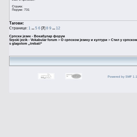
Струка:
Поруке: 731
Тагови:
Странице:
1
...
5
6
[
7
]
8
9
...
12
Српски језик - Вокабулар форум
Srpski jezik - Vokabular forum
>
О српском језику и култури
>
Стил у српском
s glagolom „trebati“
Powered by SMF 1.