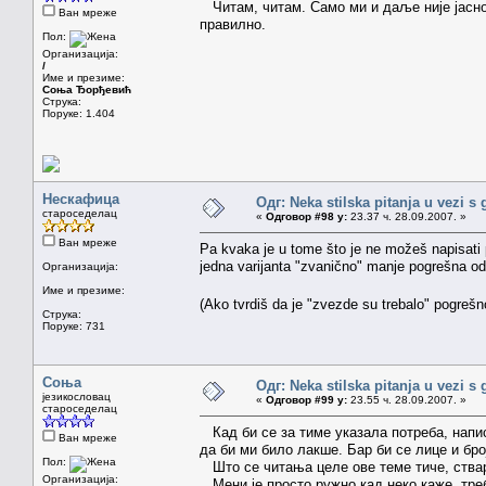
Читам, читам. Само ми и даље није јасно 
Ван мреже
правилно.
Пол:
Организација:
/
Име и презиме:
Соња Ђорђевић
Струка:
Поруке: 1.404
Нескафица
Одг: Neka stilska pitanja u vezi s
староседелац
«
Одговор #98 у:
23.37 ч. 28.09.2007. »
Ван мреже
Pa kvaka je u tome što je ne možeš napisati p
jedna varijanta "zvanično" manje pogrešna od
Организација:
Име и презиме:
(Ako tvrdiš da je "zvezde su trebalo" pogrešn
Струка:
Поруке: 731
Соња
Одг: Neka stilska pitanja u vezi s
језикословац
«
Одговор #99 у:
23.55 ч. 28.09.2007. »
староседелац
Кад би се за тиме указала потреба, написа
Ван мреже
да би ми било лакше. Бар би се лице и бро
Пол:
Што се читања целе ове теме тиче, ствар
Организација:
Мени је просто ружно кад неко каже „треба