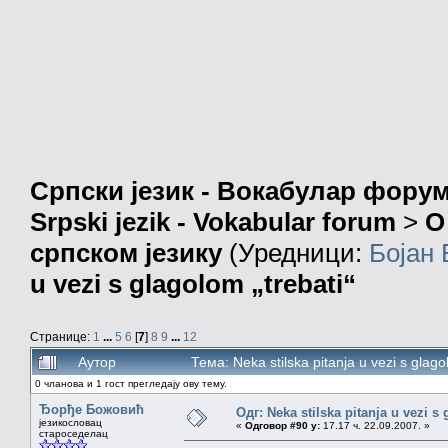
Српски језик - Вокабулар фору
Srpski jezik - Vokabular forum
>
О
српском језику
(Уредници:
Бојан
u vezi s glagolom „trebati“
Странице:
1
...
5
6
[
7
]
8
9
...
12
Аутор
Тема: Neka stilska pitanja u vezi s gla
0 чланова и 1 гост прегледају ову тему.
Ђорђе Божовић
Одг: Neka stilska pitanja u vezi s
језикословац
«
Одговор #90 у:
17.17 ч. 22.09.2007. »
староседелац