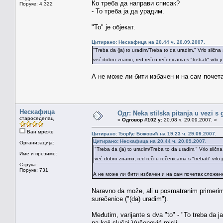
Ко треба да направи списак?
Поруке: 4.322
- То треба ја да урадим.
"То" је објекат.
Цитирано: Нескафица на 20.44 ч. 20.09.2007.
"Treba da (ja) to uradim/Treba to da uradim." Vrlo slična a
već dobro znamo, red reči u rečenicama s "trebati" vrlo j
А не може ли бити избачен и на сам почет
Нескафица
Одг: Neka stilska pitanja u vezi s
староседелац
«
Одговор #102 у:
20.08 ч. 29.09.2007. »
Ван мреже
Цитирано: Ђорђе Божовић на 19.23 ч. 29.09.2007.
Цитирано: Нескафица на 20.44 ч. 20.09.2007.
Организација:
"Treba da (ja) to uradim/Treba to da uradim." Vrlo slična 
Име и презиме:
već dobro znamo, red reči u rečenicama s "trebati" vrlo 
Струка:
Поруке: 731
А не може ли бити избачен и на сам почетак сложе
Naravno da može, ali u posmatranim primerima
surečenice ("(da) uradim").
Međutim, varijante s dva "to" - "To treba da 
na koji slučaj Vučenović misli.