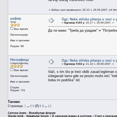
«
Задњи пут промењено: 20.12 ч. 29.09.2007. од Н
џафир
Одг: Neka stilska pitanja u vezi s
члан
«
Одговор #103 у:
20.17 ч. 29.09.2007. »
Ван мреже
Да ли важи: "Треба да урадим"
=
"Потребно
Организација:
Име и презиме:
Поруке: 88
Нескафица
Одг: Neka stilska pitanja u vezi s
староседелац
«
Одговор #104 у:
21.14 ч. 29.09.2007. »
Ван мреже
Važi, s tim što je treći oblik zasad legitiman
izbegavati tamo gde se prosto može reći "treb
Организација:
treba mi podrška" itd.
Име и презиме:
Струка:
Поруке: 731
Тагови:
Странице:
1
...
5
6
[
7
]
8
9
...
12
Српски језик - Вокабулар форум
Srpski jezik - Vokabular forum
>
О српском језику и култури
>
Стил у српском