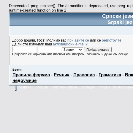
Deprecated: preg_replace(): The /e modifier is deprecated, use preg_re
runtime-created function on line 2
Српски јез
Srpski jez
Добро дошли,
Гост
. Молимо вас
пријавите се
или се
региструјте
.
Да ли сте изгубили ваш
активациони e-mail?
Пријавите се корисничким именом или имејлом, лозинком и дужином сесије
Вести
:
Правила форума
-
Речник
-
Правопис
-
Граматика
-
Вок
недоумице
ПОЧЕТНА
ПОМОЋ
ПРЕТРАГА ФОРУМА
КАЛЕНДАР
ТАГОВИ
ПРИЈАВЉИВА