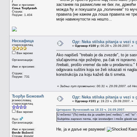
/
застанем па размислим не бих ли, држећи 
Име и презиме:
Соња Ђорђевић
можда ћу и покушати да „поличним“ то муч
Струка:
правила (не кажем да лоша правила не тре
Поруке: 1.404
моје навикнутости на нешто...
Нескафица
Одг: Neka stilska pitanja u vezi s
староседелац
«
Одговор #100 у:
00.28 ч. 29.09.2007. »
Ван мреже
Ako napišeš "trebalo je da zvezde", to je sas
slučajevima nije poželjno, pa čak ni ispravno.
Организација:
/trebati, prošlo vreme/ da ode u prodavnicu." 
Име и презиме:
odgovara suštini koja se želi iskazati ni nagla
Струка:
konstrukcija za koju kažeš da ti smeta.
Поруке: 731
«
Задњи пут промењено: 00.31 ч. 29.09.2007. од Н
Ђорђе Божовић
Одг: Neka stilska pitanja u vezi s
језикословац
«
Одговор #101 у:
19.23 ч. 29.09.2007. »
староседелац
Цитирано: Вученовић на 18.33 ч. 24.09.2007.
Ван мреже
U rečenici "(To) treba da ja uradim (već nešto).", reč "t
Subjekta zapravo nema, nije izostavljen i može glasiti sa
Пол:
Организација:
Не, ја и даље не разумем!
Како 
Име и презиме:
Đorđe Božović
Струка:
lingvist