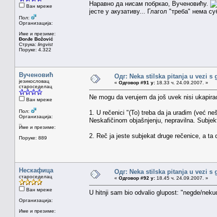
Наравно да нисам побркао, Вученовићу.
Ван мреже
јесте у акузативу... Глагол "треба" нема су
Пол:
Организација:
Име и презиме:
Đorđe Božović
Струка:
lingvist
Поруке: 4.322
Вученовић
Одг: Neka stilska pitanja u vezi s
језикословац
«
Одговор #91 у:
18.33 ч. 24.09.2007. »
староседелац
Ne mogu da verujem da još uvek nisi ukapir
Ван мреже
Пол:
1. U rečenici "(To) treba da ja uradim (već ne
Организација:
Neskafičinom objašnjenju, nepravilna. Subjekt
_
Име и презиме:
2. Reč ja jeste subjekat druge rečenice, a ta 
Поруке: 889
Нескафица
Одг: Neka stilska pitanja u vezi s
староседелац
«
Одговор #92 у:
18.45 ч. 24.09.2007. »
Ван мреже
U hitnji sam bio odvalio glupost: "negde/neku
Организација:
Име и презиме: