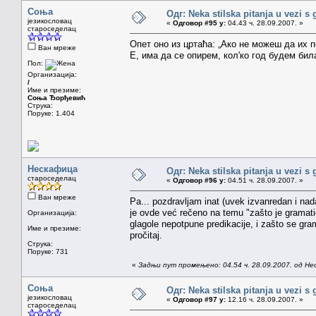
Соња
Одг: Neka stilska pitanja u vezi s
језикословац
«
Одговор #95 у:
04.43 ч. 28.09.2007. »
староседелац
Опет оно из цртаћа: „Ако не можеш да их 
Ван мреже
Е, има да се опирем, кол'ко год будем бил
Пол:
Организација:
/
Име и презиме:
Соња Ђорђевић
Струка:
Поруке: 1.404
Нескафица
Одг: Neka stilska pitanja u vezi s
староседелац
«
Одговор #96 у:
04.51 ч. 28.09.2007. »
Ван мреже
Pa... pozdravljam inat (uvek izvanredan i nad
je ovde već rečeno na temu "zašto je gramatički
Организација:
glagole nepotpune predikacije, i zašto se gra
Име и презиме:
pročitaj.
Струка:
Поруке: 731
«
Задњи пут промењено: 04.54 ч. 28.09.2007. од Н
Соња
Одг: Neka stilska pitanja u vezi s
језикословац
«
Одговор #97 у:
12.16 ч. 28.09.2007. »
староседелац