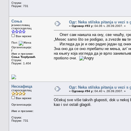
Струка:
Поруке: 731
Соња
Одг: Neka stilska pitanja u vezi s
језикословац
«
Одговор #93 у:
04.06 ч. 28.09.2007. »
староседелац
Опет сам наишла на ону, све чешћу, гр
Ван мреже
„Mesec samo što se podigao, a zvezde
su
t
Пол:
Изгледа да је и ово радио један од они
Организација:
Зна оно да се оно
требати
не мења, ал' 
/
на књигу која изгледа да је врло занимљив
Име и презиме:
Соња Ђорђевић
проболо очи.
Струка:
Поруке: 1.404
Нескафица
Одг: Neka stilska pitanja u vezi s
староседелац
«
Одговор #94 у:
04.40 ч. 28.09.2007. »
Ван мреже
Očekuj sve više takvih gluposti, dok u nekoj
kao i svi ostali glagoli.
Организација:
Име и презиме:
Струка:
Поруке: 731