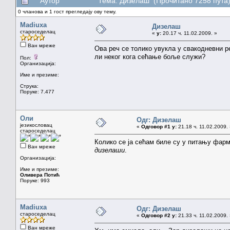
Аутор
Тема: Дизелаш (Прочитано 7258 пута
0 чланова и 1 гост прегледају ову тему.
Madiuxa
Дизелаш
староседелац
«
у:
20.17 ч. 11.02.2009. »
Ван мреже
Ова реч се толико увукла у свакодневни ре
ли неког кога сећање боље служи?
Пол:
Организација:
Име и презиме:
Струка:
Поруке: 7.477
Оли
Одг: Дизелаш
језикословац
«
Одговор #1 у:
21.18 ч. 11.02.2009.
староседелац
Колико се ја сећам биле су у питању фарм
Ван мреже
дизелаши
.
Организација:
Име и презиме:
Оливера Потић
Поруке: 993
Madiuxa
Одг: Дизелаш
староседелац
«
Одговор #2 у:
21.33 ч. 11.02.2009.
Ван мреже