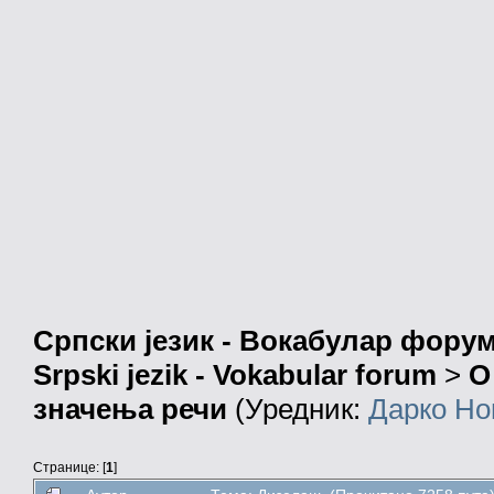
Српски језик - Вокабулар фору
Srpski jezik - Vokabular forum
>
О
значења речи
(Уредник:
Дарко Но
Странице: [
1
]