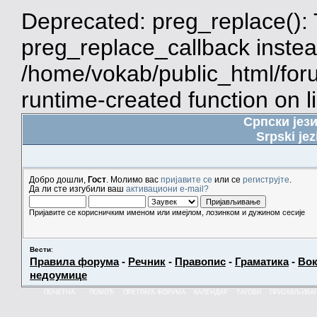
Deprecated: preg_replace(): 
preg_replace_callback instea
/home/vokab/public_html/for
runtime-created function on l
Српски јез
Srpski jez
Добро дошли,
Гост
. Молимо вас
пријавите се
или се
региструјте
.
Да ли сте изгубили ваш
активациони e-mail?
Пријавите се корисничким именом или имејлом, лозинком и дужином сесије
Вести
:
Правила форума
-
Речник
-
Правопис
-
Граматика
-
Вок
недоумице
ПОЧЕТНА
ПОМОЋ
ПРЕТРАГА ФОРУМА
КАЛЕНДАР
ТАГОВИ
ПРИЈАВЉИВА