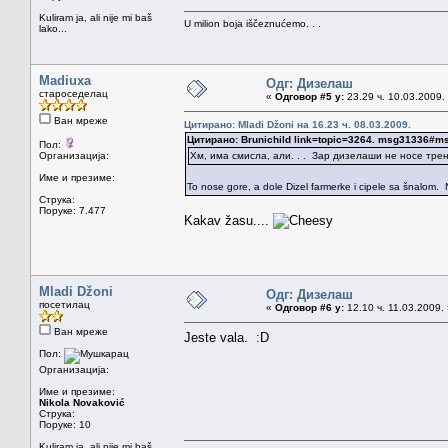
Kuliram ja, ali nije mi baš
U milion boja iščeznućemo. . .
lako...
Madiuxa
Одг: Дизелаш
староседелац
«
Одговор #5 у:
23.29 ч. 10.03.2009.
Ван мреже
Цитирано: Mladi Džoni на 16.23 ч. 08.03.2009.
Цитирано: Brunichild link=topic=3264. msg31336#
Пол:
Организација:
Хм, има смисла, али. . . Зар дизелаши не носе трен
Име и презиме:
To nose gore, a dole Dizel farmerke i cipele sa šnalom.
Струка:
Поруке: 7.477
Kakav žasu....
Mladi Džoni
Одг: Дизелаш
посетилац
«
Одговор #6 у:
12.10 ч. 11.03.2009.
Ван мреже
Jeste vala. :D
Пол:
Организација:
Име и презиме:
Nikola Novaković
Струка:
Поруке: 10
Kuliram ja, ali nije mi baš