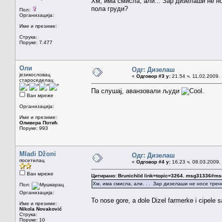
Хм, има смисла, али... Зар дизелаши не но
пола груди?
Пол:
Организација:
Име и презиме:
Струка:
Поруке: 7.477
Оли
Одг: Дизелаш
језикословац
«
Одговор #3 у:
21.54 ч. 11.02.2009.
староседелац
Па слушај, аванзовали људи
.
Ван мреже
Организација:
Име и презиме:
Оливера Потић
Поруке: 993
Mladi Džoni
Одг: Дизелаш
посетилац
«
Одговор #4 у:
16.23 ч. 08.03.2009.
Ван мреже
Цитирано: Brunichild link=topic=3264. msg31336#m
Хм, има смисла, али. . . Зар дизелаши не носе трене
Пол:
Организација:
To nose gore, a dole Dizel farmerke i cipele
Име и презиме:
Nikola Novaković
Струка:
Поруке: 10