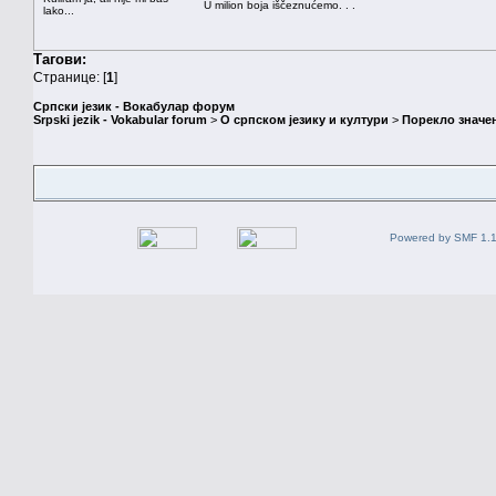
U milion boja iščeznućemo. . .
lako...
Тагови:
Странице: [
1
]
Српски језик - Вокабулар форум
Srpski jezik - Vokabular forum
>
О српском језику и култури
>
Порекло значе
Powered by SMF 1.