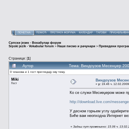
ПОЧЕТНА
ПОМОЋ
ПРЕТРАГА ФОРУМА
КАЛЕНДАР
ТАГОВИ
ПРИЈАВЉИВА
Српски језик - Вокабулар форум
Srpski jezik - Vokabular forum
>
Наше писмо и рачунари
>
Преведени програ
Странице: [
1
]
Аутор
Тема: Виндоузов Месенџер 200
0 чланова и 1 гост прегледају ову тему.
Miki
Виндоузов Месен
Гост
«
у:
19.46 ч. 12.02.2009
Ко се служи Месиеџером може пр
http://download.live.com/messenge
У десном горњем углу одаберите 
Биће вам неопходна Интернет ве
«
Задњи пут промењено: 15.06 ч. 13.02.