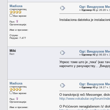
Madiuxa
Одг: Виндоузов Ме
староседелац
«
Одговор #1 у:
20.20 ч. 
Ван мреже
Instalaciona datoteka je instalacioni
Пол:
Организација:
Име и презиме:
Струка:
Поруке: 7.477
Miki
Одг: Виндоузов Ме
Гост
«
Одговор #2 у:
00.33 ч. 
Упркос томе што је „тека“ (као та
нарочито у рачунарству... „Виндо
Madiuxa
Одг: Виндоузов Ме
староседелац
«
Одговор #3 у:
19.17 ч. 
Ван мреже
O transkripciji reči Messenger, dis
http://www.vokabular.org/forum/ind
Пол:
Организација:
O Prćićevom nenaglašenom /ɪ/ dis
Име и презиме: