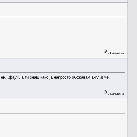
Сачувана
 ен. „фајл“, а ти знаш како ја напросто обожавам англизме,
Сачувана