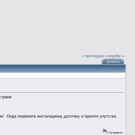
« претходне
следеће »
ШТАМПАЈ
стране:
ми“. Онда покрените инсталациону датотеку и пратите упутства.
Сачувана