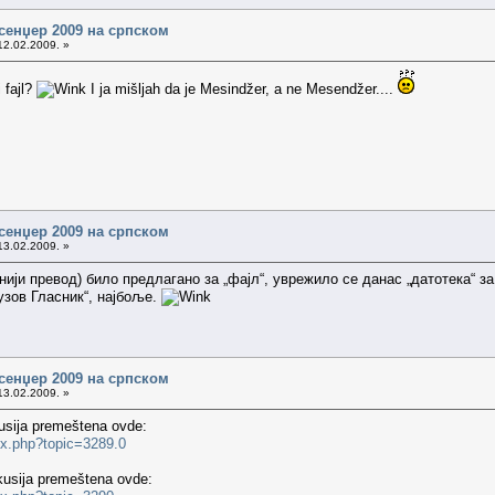
сенџер 2009 на српском
12.02.2009. »
 fajl?
I ja mišljah da je Mesindžer, a ne Mesendžer....
сенџер 2009 на српском
13.02.2009. »
чнији превод) било предлагано за „фајл“, уврежило се данас „датотека“ за
узов Гласник“, најбоље.
сенџер 2009 на српском
13.02.2009. »
kusija premeštena ovde:
ex.php?topic=3289.0
kusija premeštena ovde: