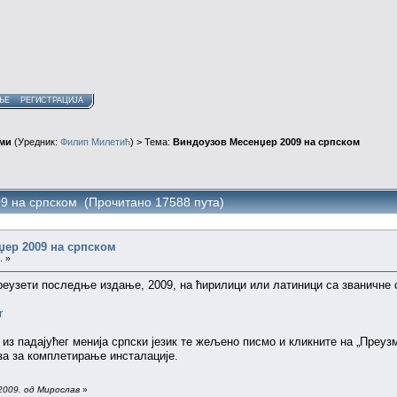
ЊЕ
РЕГИСТРАЦИЈА
ми
(Уредник:
Филип Милетић
) > Тема:
Виндоузов Месенџер 2009 на српском
9 на српском (Прочитано 17588 пута)
џер 2009 на српском
. »
еузети последње издање, 2009, на ћирилици или латиници са званичне 
r
из падајућег менија српски језик те жељено писмо и кликните на „Преуз
за за комплетирање инсталације.
2009. од Мирослав
»