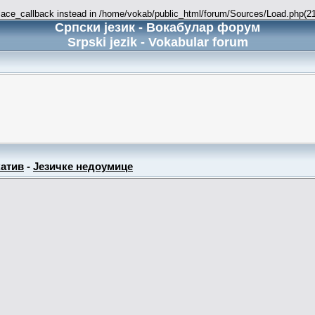
place_callback instead in /home/vokab/public_html/forum/Sources/Load.php(216
Српски језик - Вокабулар форум
Srpski jezik - Vokabular forum
атив
-
Језичке недоумице