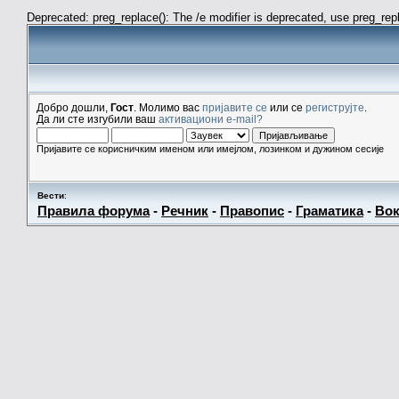
Deprecated: preg_replace(): The /e modifier is deprecated, use preg_re
Добро дошли,
Гост
. Молимо вас
пријавите се
или се
региструјте
.
Да ли сте изгубили ваш
активациони e-mail?
Пријавите се корисничким именом или имејлом, лозинком и дужином сесије
Вести
:
Правила форума
-
Речник
-
Правопис
-
Граматика
-
Вок