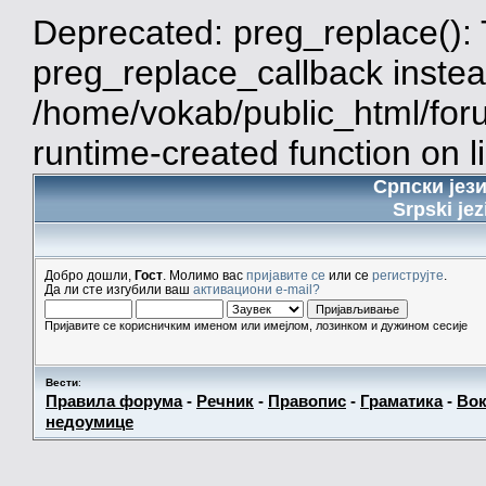
Deprecated: preg_replace(): 
preg_replace_callback instea
/home/vokab/public_html/for
runtime-created function on l
Српски јез
Srpski jez
Добро дошли,
Гост
. Молимо вас
пријавите се
или се
региструјте
.
Да ли сте изгубили ваш
активациони e-mail?
Пријавите се корисничким именом или имејлом, лозинком и дужином сесије
Вести
:
Правила форума
-
Речник
-
Правопис
-
Граматика
-
Вок
недоумице