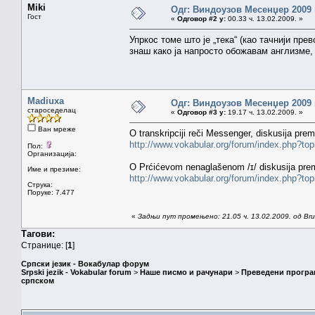
Miki
Одг: Виндоузов Месенџер 2009
Гост
«
Одговор #2 у:
00.33 ч. 13.02.2009. »
Упркос томе што је „тека“ (као тачнији прев
знаш како ја напросто обожавам англизме, 
Madiuxa
Одг: Виндоузов Месенџер 2009
староседелац
«
Одговор #3 у:
19.17 ч. 13.02.2009. »
Ван мреже
O transkripciji reči Messenger, diskusija pre
http://www.vokabular.org/forum/index.php?to
Пол:
Организација:
O Prćićevom nenaglašenom /ɪ/ diskusija pre
Име и презиме:
http://www.vokabular.org/forum/index.php?to
Струка:
Поруке: 7.477
«
Задњи пут промењено: 21.05 ч. 13.02.2009. од Brun
Тагови:
Странице: [
1
]
Српски језик - Вокабулар форум
Srpski jezik - Vokabular forum
>
Наше писмо и рачунари
>
Преведени програ
српском