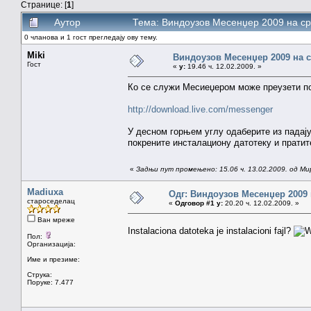
Странице: [
1
]
Аутор
Тема: Виндоузов Месенџер 2009 на ср
0 чланова и 1 гост прегледају ову тему.
Miki
Виндоузов Месенџер 2009 на 
Гост
«
у:
19.46 ч. 12.02.2009. »
Ко се служи Месиеџером може преузети по
http://download.live.com/messenger
У десном горњем углу одаберите из падају
покрените инсталациону датотеку и пратит
«
Задњи пут промењено: 15.06 ч. 13.02.2009. од Ми
Madiuxa
Одг: Виндоузов Месенџер 2009
староседелац
«
Одговор #1 у:
20.20 ч. 12.02.2009. »
Ван мреже
Instalaciona datoteka je instalacioni fajl?
Пол:
Организација:
Име и презиме:
Струка:
Поруке: 7.477