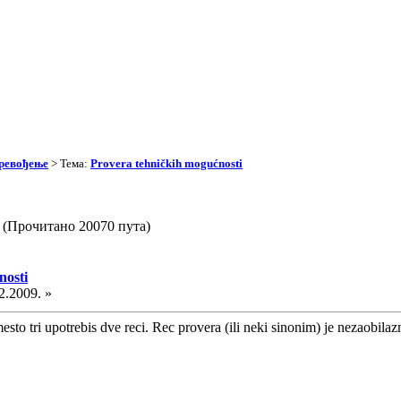
превођење
> Тема:
Provera tehničkih mogućnosti
i (Прочитано 20070 пута)
nosti
2.2009. »
esto tri upotrebis dve reci. Rec provera (ili neki sinonim) je nezaobila