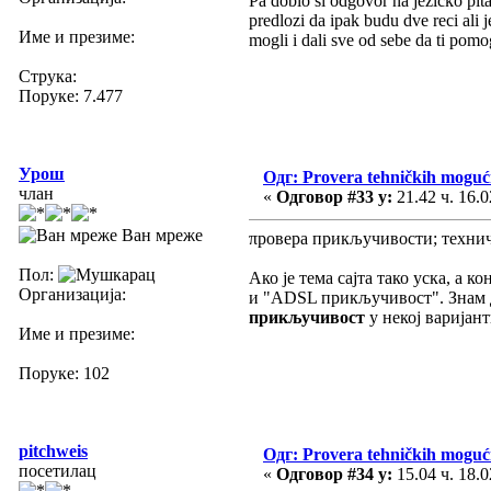
Pa dobio si odgovor na jezicko pitan
predlozi da ipak budu dve reci ali
Име и презиме:
mogli i dali sve od sebe da ti pom
Струка:
Поруке: 7.477
Урош
Одг: Provera tehničkih moguć
члан
«
Одговор #33 у:
21.42 ч. 16.0
Ван мреже
πровера прикључивости; техни
Пол:
Ако је тема сајта тако уска, а
Организација:
и "ADSL прикључивост". Знам 
прикључивост
у некој варијант
Име и презиме:
Поруке: 102
pitchweis
Одг: Provera tehničkih moguć
посетилац
«
Одговор #34 у:
15.04 ч. 18.0