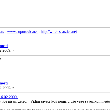
.rs
-
www.supurovic.net
-
http://wireless.uzice.net
nosti
2.2009. »
?
nosti
2.2009. »
16.02.2009.
e gde nisam želeo. Vidim savete koji nemaju uže veze sa jezikom nego 