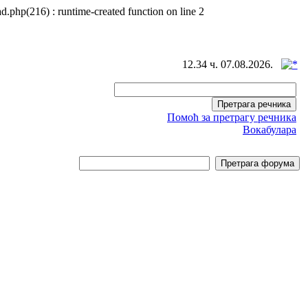
d.php(216) : runtime-created function on line 2
12.34 ч. 07.08.2026.
Помоћ за претрагу речника
Вокабулара