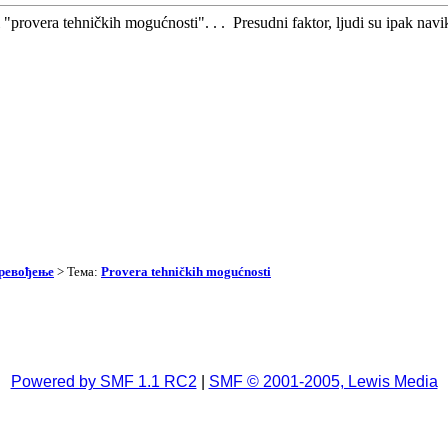
"provera tehničkih mogućnosti". . . Presudni faktor, ljudi su ipak navikl
превођење
> Тема:
Provera tehničkih mogućnosti
Powered by SMF 1.1 RC2
|
SMF © 2001-2005, Lewis Media