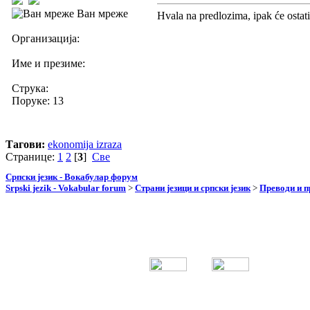
Ван мреже
Hvala na predlozima, ipak će ostati 
Организација:
Име и презиме:
Струка:
Поруке: 13
Тагови:
ekonomija izraza
Странице:
1
2
[
3
]
Све
Српски језик - Вокабулар форум
Srpski jezik - Vokabular forum
>
Страни језици и српски језик
>
Преводи и 