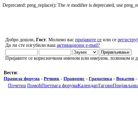
Deprecated: preg_replace(): The /e modifier is deprecated, use preg_
Добро дошли,
Гост
. Молимо вас
пријавите се
или се
региструј
Да ли сте изгубили ваш
активациони e-mail?
Пријавите се корисничким именом или имејлом, лозинком и 
Вести
:
Правила форума
-
Речник
-
Правопис
-
Граматика
-
Вокатив
Почетна
Помоћ
Претрага форума
Календар
Тагови
Пријављив