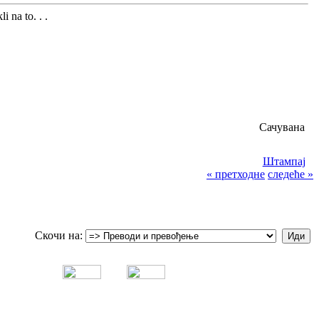
i na to. . .
Сачувана
Штампај
« претходне
следеће »
Скочи на: