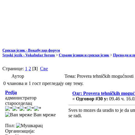
Српски језик - Вокабулар форум
Srpski jezik - Vokabular forum
>
Страни језици и српски језик
>
Преводи и 
Странице:
1
2
[
3
]
Све
Аутор
Тема: Provera tehničkih mogućnost
0 чланова и 1 гост прегледају ову тему.
Pedja
Одг: Provera tehničkih moguć
администратор
«
Одговор #30 у:
09.46 ч. 16.0
староседелац
Sves to mozes da uradis to je da um
Ван мреже
se radi.
Пол:
Организација: