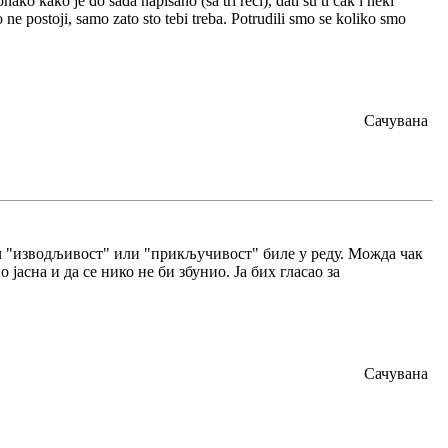
ako kako je do sada napisano (sa tri reci), dati su ti cak i neki
ne postoji, samo zato sto tebi treba. Potrudili smo se koliko smo
Сачувана
 реч "изводљивост" или "прикључивост" биле у реду. Можда чак
 јасна и да се нико не би збунио. Ја бих гласао за
Сачувана