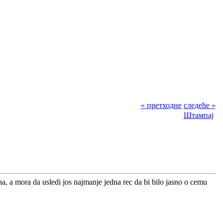
« претходне
следеће »
Штампај
zna, a mora da usledi jos najmanje jedna rec da bi bilo jasno o cemu