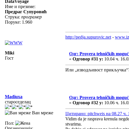
DataVoyage
Име и презиме:
Предраг Супуровић
Струка:
програмер
Поруке: 1.960
http://pedja.supurovic.net
-
www.iz
Miki
Одг: Provera tehničkih moguć
Гост
«
Одговор #31 у:
10.04 ч. 16.0
Или „изводљивост прикључка“
Madiuxa
Одг: Provera tehničkih moguć
староседелац
«
Одговор #32 у:
10.06 ч. 16.0
Ван мреже
Цитирано: pitchweis на 08.27 ч. 
Vidim da je rasprava krenula negd
Пол:
stvarima.
Организација: