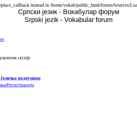
replace_callback instead in /home/vokab/public_html/forum/Sources/Loa
Српски језик - Вокабулар форум
Srpski jezik - Vokabular forum
те
.
дужином сесије
-
Језичке недоумице
ање
Регистрација