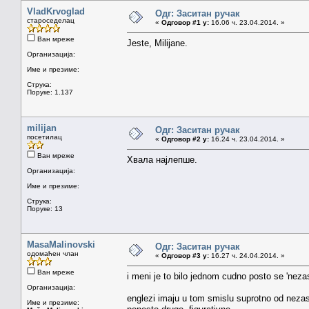
VladKrvoglad
Одг: Заситан ручак
староседелац
«
Одговор #1 у:
16.06 ч. 23.04.2014. »
Ван мреже
Jeste, Milijane.
Организација:
Име и презиме:
Струка:
Поруке: 1.137
milijan
Одг: Заситан ручак
посетилац
«
Одговор #2 у:
16.24 ч. 23.04.2014. »
Ван мреже
Хвала најлепше.
Организација:
Име и презиме:
Струка:
Поруке: 13
MasaMalinovski
Одг: Заситан ручак
одомаћен члан
«
Одговор #3 у:
16.27 ч. 24.04.2014. »
Ван мреже
i meni je to bilo jednom cudno posto se 'nezasi
Организација:
englezi imaju u tom smislu suprotno od nezasi
Име и презиме: