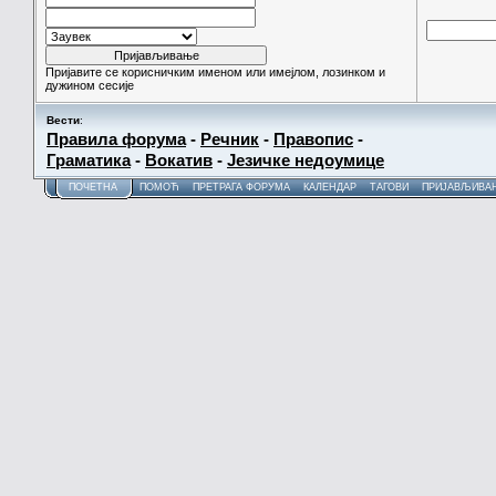
Пријавите се корисничким именом или имејлом, лозинком и
дужином сесије
Вести
:
Правила форума
-
Речник
-
Правопис
-
Граматика
-
Вокатив
-
Језичке недоумице
ПОЧЕТНА
ПОМОЋ
ПРЕТРАГА ФОРУМА
КАЛЕНДАР
ТАГОВИ
ПРИЈАВЉИВА