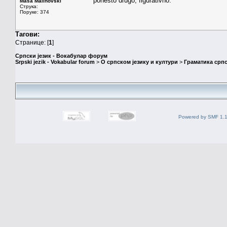
ponesto drugo, figurativno.
Maša Malinovski
Струка:
Поруке: 374
Тагови:
Странице: [
1
]
Српски језик - Вокабулар форум
Srpski jezik - Vokabular forum
>
О српском језику и култури
>
Граматика српс
Powered by SMF 1.