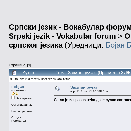
Српски језик - Вокабулар фору
Srpski jezik - Vokabular forum
>
О
српског језика
(Уредници:
Бојан 
Странице: [
1
]
Аутор
Тема: Заситан ручак (Прочитано 3795
0 чланова и 0 гостију прегледају ову тему.
milijan
Заситан ручак
посетилац
«
у:
15.23 ч. 23.04.2014. »
Ван мреже
Да ли је исправно већи да је ручак био
зас
Организација:
Име и презиме:
Струка:
Поруке: 13