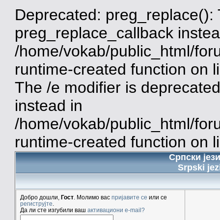
Deprecated: preg_replace(): 
preg_replace_callback instea
/home/vokab/public_html/for
runtime-created function on 
The /e modifier is deprecate
instead in
/home/vokab/public_html/for
runtime-created function on l
Српски јез
Srpski jez
Добро дошли,
Гост
. Молимо вас
пријавите се
или се
региструјте
.
Да ли сте изгубили ваш
активациони e-mail?