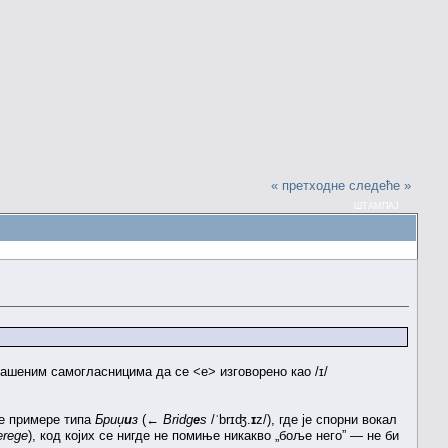
« претходне
следеће »
ШТАМПАЈ
ашеним самогласницима да се <e> изговорено као /ɪ/
е примере типа
Бриџ
и
з
(←
Bridg
e
s
/ˈbrɪʤ.
ɪ
z/), где је спорни вокал
erege
), код којих се нигде не помиње никакво „боље него” — не би