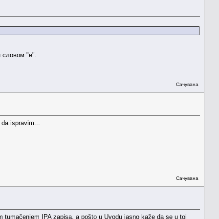
 словом "е".
Сачувана
da ispravim...
Сачувана
m tumačenjem IPA zapisa, a pošto u Uvodu jasno kaže da se u toj