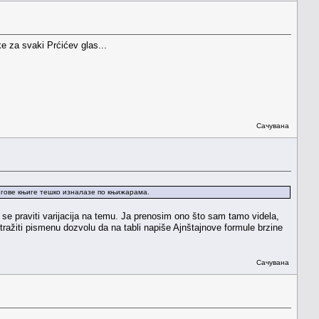
e za svaki Prćićev glas...
Сачувана
егове књиге тешко изналазе по књижарама.
e se praviti varijacija na temu. Ja prenosim ono što sam tamo videla,
ražiti pismenu dozvolu da na tabli napiše Ajnštajnove formule brzine
Сачувана