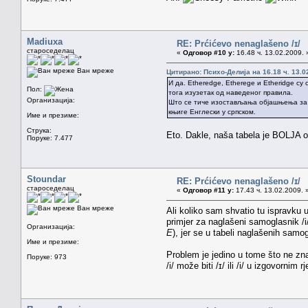
Madiuxa
RE: Prćićevo nenaglašeno /ɪ/
староседелац
«
Одговор #10 у:
16.48 ч. 13.02.2009. 
Ван мреже
Цитирано: Психо-Делија на 16.18 ч. 13.0
И да. Etheredge, Etherege и Etheridge су
Пол:
тога изузетак од наведеног правила.
Организација:
Што се тиче изостављања објашњења за н
књиге Енглески у српском.
Име и презиме:
Струка:
Eto. Dakle, naša tabela je BOLJA o
Поруке: 7.477
Stoundar
RE: Prćićevo nenaglašeno /ɪ/
староседелац
«
Одговор #11 у:
17.43 ч. 13.02.2009. 
Ван мреже
Ali koliko sam shvatio tu ispravku u
primjer za naglašeni samoglasnik /i
Организација:
E
), jer se u tabeli naglašenih sam
Име и презиме:
Problem je jedino u tome što ne zna
Поруке: 973
/i/ može biti /ɪ/ ili /i/ u izgovornim 