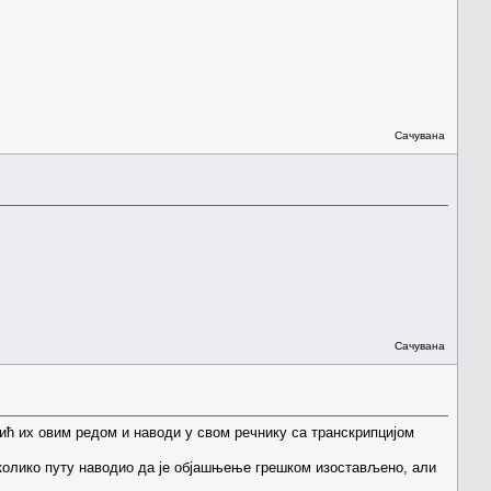
Сачувана
Сачувана
Прћић их овим редом и наводи у свом речнику са транскрипцијом
колико путу наводио да је објашњење грешком изостављено, али