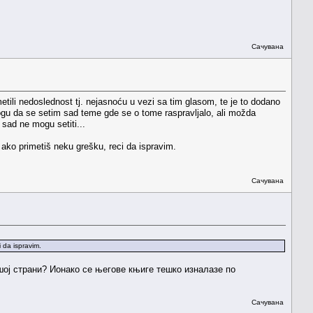
Сачувана
tili nedoslednost tj. nejasnoću u vezi sa tim glasom, te je to dodano
gu da se setim sad teme gde se o tome raspravljalo, ali možda
 sad ne mogu setiti...
 ako primetiš neku grešku, reci da ispravim.
Сачувана
 da ispravim.
ој страни? Ионако се његове књиге тешко изналазе по
Сачувана