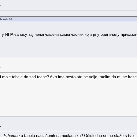
»
snik /ɪ/
 у ИПА-запису тај ненаглашени самогласник који је у оригиналу приказан
»
i moje tabele do sad tacne? Ako ima nesto sto ne valja, molim da mi se kaze 
»
s
i
Ether
e
ge
u tabelu naglašenih samoglasnika? Očigledno se ne slaže s tvoji