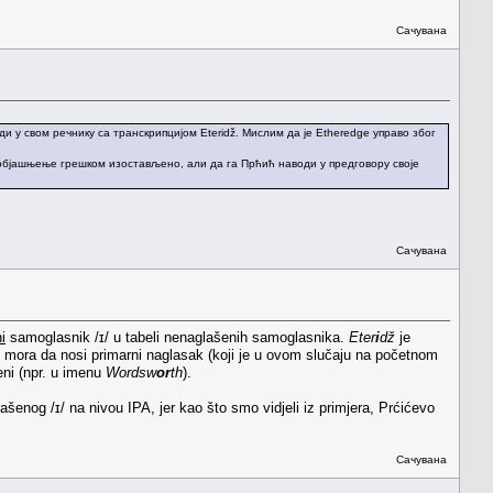
Сачувана
оди у свом речнику са транскрипцијом Eteridž. Мислим да је Etheredge управо због
објашњење грешком изостављено, али да га Прћић наводи у предговору своје
Сачувана
i
samoglasnik /ɪ/ u tabeli nenaglašenih samoglasnika.
Eter
i
dž
je
ne mora da nosi primarni naglasak (koji je u ovom slučaju na početnom
eni (npr. u imenu
Wordsw
or
th
).
enog /ɪ/ na nivou IPA, jer kao što smo vidjeli iz primjera, Prćićevo
Сачувана