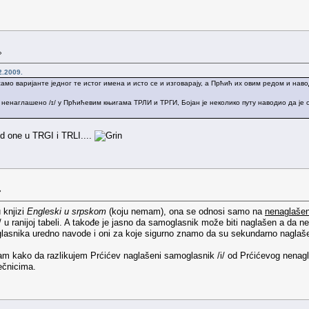
»
2.2009.
 само варијанте једног те истог имена и исто се и изговарају, а Прћић их овим редом и нав
енаглашено /ɪ/ у Прћићевим књигама ТРЛИ и ТРГИ, Бојан је неколико путу наводио да је 
d one u TRGI i TRLI....
»
 knjizi
Engleski u srpskom
(koju nemam), ona se odnosi samo na
nenaglašen
/ u ranijoj tabeli. A takođe je jasno da samoglasnik može biti naglašen a da 
oglasnika uredno navode i oni za koje sigurno znamo da su sekundarno naglaš
m kako da razlikujem Prćićev naglašeni samoglasnik /i/ od Prćićevog nenaglaš
rječnicima.