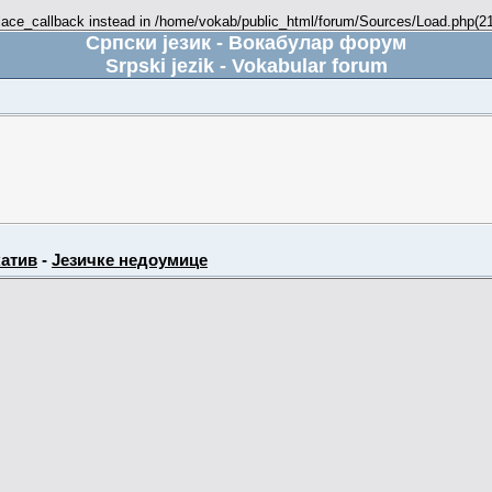
place_callback instead in /home/vokab/public_html/forum/Sources/Load.php(216
Српски језик - Вокабулар форум
Srpski jezik - Vokabular forum
атив
-
Језичке недоумице