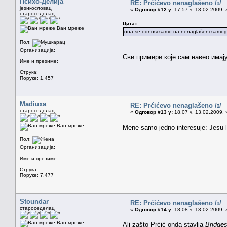
Психо-Делија
RE: Prćićevo nenaglašeno /ɪ/
језикословац
«
Одговор #12 у:
17.57 ч. 13.02.2009. 
староседелац
Цитат
Ван мреже
ona se odnosi samo na nenaglašeni samogla
Пол:
Организација:
Сви примери које сам навео имају
Име и презиме:
Струка:
Поруке: 1.457
Madiuxa
RE: Prćićevo nenaglašeno /ɪ/
староседелац
«
Одговор #13 у:
18.07 ч. 13.02.2009. 
Ван мреже
Mene samo jedno interesuje: Jesu l
Пол:
Организација:
Име и презиме:
Струка:
Поруке: 7.477
Stoundar
RE: Prćićevo nenaglašeno /ɪ/
староседелац
«
Одговор #14 у:
18.08 ч. 13.02.2009. 
Ван мреже
Ali zašto Prćić onda stavlja
Bridg
e