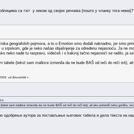
 облицима са <и> у неком од својих речника (пошто у чланку тога нема)?
čnika geografskih pojmova, a to o Emotion smo dodali naknadno, jer smo prime
i u srpskom, gde je neko našao objašnjenje za određenu nejasnoću. Ja ne mo
 Ako neko nađe tu raspravu, videćeš i o kakvoj tačno nejasnoći se radilo, ja se
 tabele (tekst sam malkice izmenila da ne bude BAŠ od reči do reči isti), ali
009. од Brunichild
»
09.
tekst sam malkice izmenila da ne bude BAŠ od reči do reči isti), ali ako primetiš neku grešku, reci
но одобрење аутора за постављање његових табела и дела текста на наш