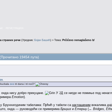
ЊЕ
РЕГИСТРАЦИЈА
а страних речи
(Уредник:
Бојан Башић
) > Тема:
Prćićevo nenaglašeno /ɪ/
 (Прочитано 19454 пута)
09.
a kuckala
ovo
tri dana i tri noći?
, онда нису добро прекуцане.
У ЈД се нигде не помиње под ненагл
 примера
Emotion
).
и у Брунхилдиним табелама: Прћић у табели са
наглашеним
вокалима дај
Зашто, онда — руководећи се примерима
Бриџиз
и
Етериџ
(←
Bridges, Eth