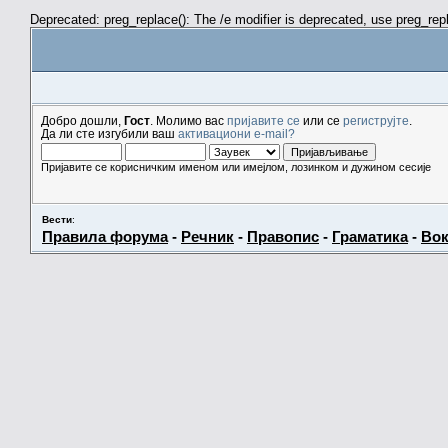
Deprecated: preg_replace(): The /e modifier is deprecated, use preg_re
Добро дошли,
Гост
. Молимо вас
пријавите се
или се
региструјте
.
Да ли сте изгубили ваш
активациони e-mail?
Пријавите се корисничким именом или имејлом, лозинком и дужином сесије
Вести
:
Правила форума
-
Речник
-
Правопис
-
Граматика
-
Вок