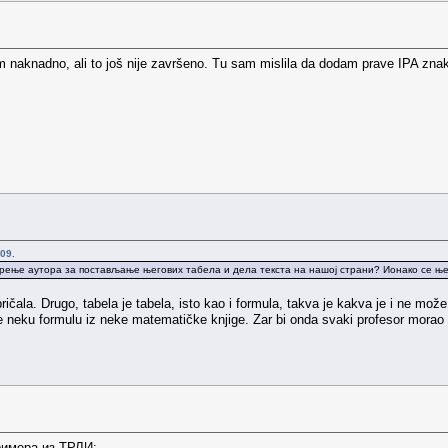
m naknadno, ali to još nije završeno. Tu sam mislila da dodam prave IPA znak
09.
рење аутора за постављање његових табела и дела текста на нашој страни? Ионако се њ
ičala. Drugo, tabela je tabela, isto kao i formula, takva je kakva je i ne mož
 neku formulu iz neke matematičke knjige. Zar bi onda svaki profesor morao t
примера из ТРЛИ: