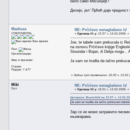
било само
Месинџер
?
Делијо, јел’ Прћић даје предност
Madiuxa
RE: Prćićevo nenaglašeno /ɪ/
староседелац
«
Одговор #1 у:
15.57 ч. 13.02.2009. »
Ван мреже
Joe, te tabele sam prekucala iz Re
na osnovu Prćićeve knjige Englesk
Пол:
Stoundar i Bojan, ili Delija mogu...
Организација:
Име и презиме:
Ja sam se trudila da tačno prekucam
Струка:
Поруке: 7.477
«
Задњи пут промењено: 16.00 ч. 13.02.2
Miki
RE: Prćićevo nenaglašeno /ɪ/
Гост
«
Одговор #2 у:
16.01 ч. 13.02.2009. »
Цитирано: Brunichild на 15.57 ч. 13.02.20
Ja sam se trudila da tačno prekucam tabele (
Зар се не може затражити писме
књижарама.