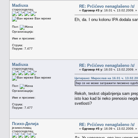
Madiuxa
RE: Prćićevo nenaglašeno /ɪ/
староседелац
«
Одговор #3 у:
16.01 ч. 13.02.2009. »
Ван мреже
Eh, da. I onu kolonu IPA dodala sa
Пол:
Организација:
Име и презиме:
Струка:
Поруке: 7.477
Madiuxa
RE: Prćićevo nenaglašeno /ɪ/
староседелац
«
Одговор #4 у:
16.03 ч. 13.02.2009. »
Ван мреже
Цитирано: Мирослав на 16.01 ч. 13.02.20
Зар се не може затражити писмено одоб
Пол:
Организација:
Rekoh, teskst objašnjenja sam prepr
Име и презиме:
isto kao kad bi neko prenosio negde
svetlosti?
Струка:
Поруке: 7.477
Психо-Делија
RE: Prćićevo nenaglašeno /ɪ/
језикословац
«
Одговор #5 у:
16.09 ч. 13.02.2009. »
староседелац
Да. Уз наведене, ево још неких 