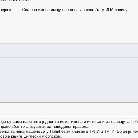
Спејсек . . . Сва ова имена имају оно ненаглашено /ɪ/ у ИПА-запису.
ridge су само варијанте једног те истог имена и исто се и изговарају, а 
управо због тога изузетак од наведеног правила.
ења за ненаглашено /ɪ/ у Прћићевим књигама ТРЛИ и ТРГИ, Бојан је не
 своје књиге Енглески у српском.