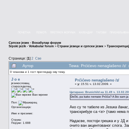
ПОЧЕТНА
ПОМОЋ
ПРЕТРАГА ФОРУМА
КАЛЕНДАР
ТАГОВИ
ПРИЈАВЉИВА
Српски језик - Вокабулар форум
Srpski jezik - Vokabular forum
>
Страни језици и српски језик
>
Транскрипциј
Странице: [
1
]
2
Све
Аутор
Тема: Prćićevo nenaglašeno /ɪ/
0 чланова и 1 гост прегледају ову тему.
J o e
Prćićevo nenaglašeno /ɪ/
језикословац
«
у:
15.51 ч. 13.02.2009. »
староседелац
Цитирано: Brunichild на 11.49 ч. 13.02.20
Ван мреже
Dečki, pa kako nemate Prćića? A što sam j
Пол:
Ако су те табеле из
Језика данас
Организација:
транскрибује са <e> (тамо нема
Име и презиме:
Струка:
Надасве, постоји грешка и у ЈД 
Поруке: 1.688
очито ван акцентованог слога. 