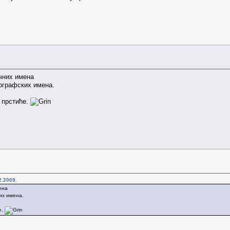
чних имена
ографских имена.
 прстиће.
2.2009.
ена
их имена.
е.