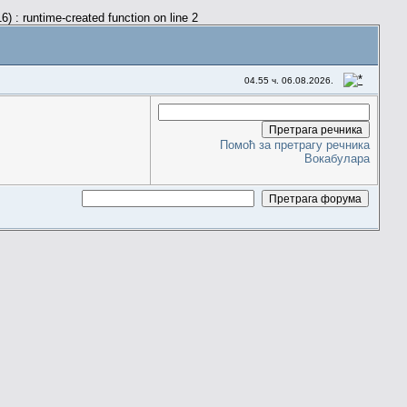
) : runtime-created function on line 2
04.55 ч. 06.08.2026.
Помоћ за претрагу речника
Вокабулара