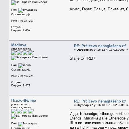
Ван мреже
Агнес, Гарет, Елајџа, Елизабет, 
Пол:
Организација:
Име и презиме:
Струка:
Поруке: 1.457
Madiuxa
RE: Prćićevo nenaglašeno /ɪ/
староседелац
«
Одговор #6 у:
16.12 ч. 13.02.2009. »
Ван мреже
Šta je to TRLI?
Пол:
Организација:
Име и презиме:
Струка:
Поруке: 7.477
Психо-Делија
RE: Prćićevo nenaglašeno /ɪ/
језикословац
«
Одговор #7 у:
16.18 ч. 13.02.2009. »
староседелац
И да. Etheredge, Etherege и Ethe
Ван мреже
Eteridž. Мислим да је Etheredge 
Што се тиче изостављања објашњ
Пол:
да га Прћић наводи у предговору
Организација: