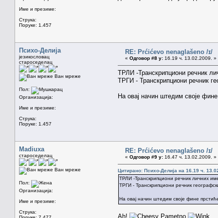
Име и презиме:
Струка:
Поруке: 1.457
Психо-Делија
RE: Prćićevo nenaglašeno /ɪ/
језикословац
«
Одговор #8 у:
16.19 ч. 13.02.2009. »
староседелац
ТРЛИ -Транскрипциони речник ли
Ван мреже
ТРГИ - Транскрипциони речник ге
Пол:
На овај начин штедим своје фине
Организација:
Име и презиме:
Струка:
Поруке: 1.457
Madiuxa
RE: Prćićevo nenaglašeno /ɪ/
староседелац
«
Одговор #9 у:
16.47 ч. 13.02.2009. »
Ван мреже
Цитирано: Психо-Делија на 16.19 ч. 13.0
ТРЛИ -Транскрипциони речник личних им
Пол:
ТРГИ - Транскрипциони речник географск
Организација:
На овај начин штедим своје фине прстић
Име и презиме:
Струка:
Ah!
Pametno
Поруке: 7.477