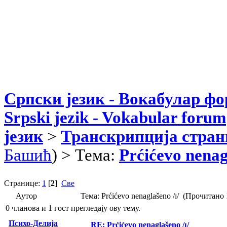
Српски језик - Вокабулар ф
Srpski jezik - Vokabular forum
језик
>
Транскрипција стран
Башић
) > Тема:
Prćićevo nenagl
Странице:
1
[
2
]
Све
Аутор
Тема: Prćićevo nenaglašeno /ɪ/ (Прочитано
0 чланова и 1 гост прегледају ову тему.
Психо-Делија
RE: Prćićevo nenaglašeno /ɪ/