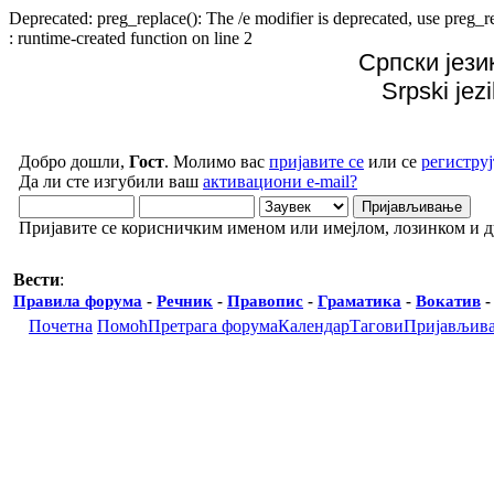
Deprecated: preg_replace(): The /e modifier is deprecated, use preg
: runtime-created function on line 2
Српски јези
Srpski jez
Добро дошли,
Гост
. Молимо вас
пријавите се
или се
региструј
Да ли сте изгубили ваш
активациони e-mail?
Пријавите се корисничким именом или имејлом, лозинком и 
Вести
:
Правила форума
-
Речник
-
Правопис
-
Граматика
-
Вокатив
Почетна
Помоћ
Претрага форума
Календар
Тагови
Пријављив