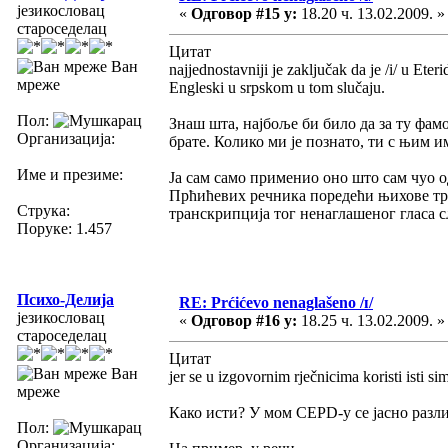
језикословац
«
Одговор #15 у:
18.20 ч. 13.02.2009. »
староседелац
Цитат
Ван
najjednostavniji je zaključak da je /i/ u Ete
мреже
Engleski u srpskom u tom slučaju.
Пол:
Знаш шта, најбоље би било да за ту фам
Организација:
брате. Колико ми је познато, ти с њим и
Име и презиме:
Ја сам само применио оно што сам чуо 
Прћићевих речника поредећи њихове т
Струка:
транскрипција тог ненаглашеног гласа с
Поруке: 1.457
Психо-Делија
RE: Prćićevo nenaglašeno /ɪ/
језикословац
«
Одговор #16 у:
18.25 ч. 13.02.2009. »
староседелац
Цитат
Ван
jer se u izgovornim rječnicima koristi isti si
мреже
Како исти? У мом CEPD-у се јасно разликуј
Пол:
Организација: