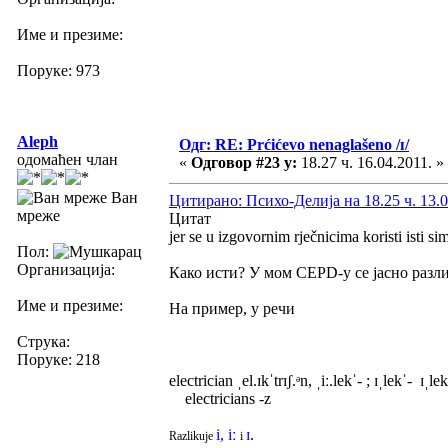
Име и презиме:
Поруке: 973
Aleph
Одг: RE: Prćićevo nenaglašeno /ɪ/
одомаћен члан
«
Одговор #23 у:
18.27 ч. 16.04.2011. »
Ван
Цитирано: Психо-Делија на 18.25 ч. 13.0
мреже
Цитат
jer se u izgovornim rječnicima koristi isti si
Пол:
Организација:
Како исти? У мом CEPD-у се јасно разликуј
Име и презиме:
На пример, у речи
Струка:
Поруке: 218
electrician ˌel.ɪkˈtrɪʃ.ᵊn, ˌiː.lekˈ- ; ɪˌlekˈ- ɪˌlek
electricians -z
i, iː
ɪ
.
Razlikuje
i