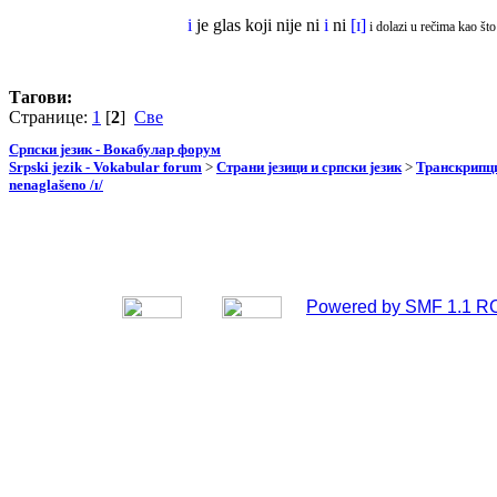
i
je glas koji nije ni
i
ni
[ɪ]
i dolazi u rečima kao št
Тагови:
Странице:
1
[
2
]
Све
Српски језик - Вокабулар форум
Srpski jezik - Vokabular forum
>
Страни језици и српски језик
>
Транскрипци
nenaglašeno /ɪ/
Powered by SMF 1.1 R