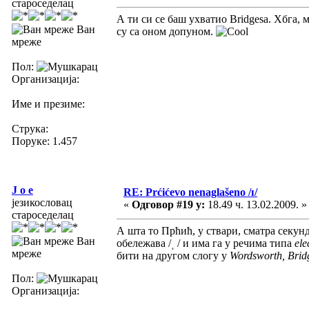
староседелац
А ти си се баш ухватио Bridgesa. Хбга, 
Ван
су са оном допуном.
мреже
Пол:
Организација:
Име и презиме:
Струка:
Поруке: 1.457
J o e
RE: Prćićevo nenaglašeno /ɪ/
језикословац
«
Одговор #19 у:
18.49 ч. 13.02.2009. »
староседелац
А шта то Прћић, у ствари, сматра секун
Ван
обележава /ˌ / и има га у речима типа
ele
мреже
бити на другом слогу у
Wordsworth, Brid
Пол:
Организација: