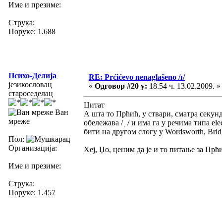
Име и презиме:
Струка:
Поруке: 1.688
Психо-Делија
RE: Prćićevo nenaglašeno /ɪ/
језикословац
«
Одговор #20 у:
18.54 ч. 13.02.2009. »
староседелац
Цитат
Ван
А шта то Прћић, у ствари, сматра секун
мреже
обележава /ˌ / и има га у речима типа el
бити на другом слогу у Wordsworth, Brid
Пол:
Организација:
Хеј, Џо, ценим да је и то питање за Прћ
Име и презиме:
Струка:
Поруке: 1.457