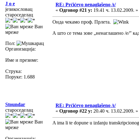
J o e
RE: Prćićevo nenaglašeno /ɪ/
језикословац
«
Одговор #21 у:
19.41 ч. 13.02.2009. »
староседелац
Онда чекамо проф. Прлета.
Ван
мреже
А што се тема зове „ненаглашено /е/” кад
Пол:
Организација:
Име и презиме:
Струка:
Поруке: 1.688
Stoundar
RE: Prćićevo nenaglašeno /ɪ/
староседелац
«
Одговор #22 у:
20.40 ч. 13.02.2009. »
Ван
A ima li te dopune u izdanju transkripcionog
мреже
Организација: