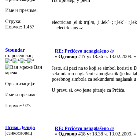
На пример, у речи
Име и презиме:
Струка:
electrician ˌel.ɪkˈtrɪʃ.ᵊn, ˌiː.lekˈ- ; ɪˌlekˈ- ɪˌlek
Поруке: 1.457
electricians -z
Stoundar
RE: Prćićevo nenaglašeno /ɪ/
староседелац
«
Одговор #17 у:
18.36 ч. 13.02.2009. »
Ван
Jeste, ali pazi na to koji se simbol koristi u
B
мреже
sekundarno naglašeni samoglasnik (jedna ta
posebnog simbola za sekundarni naglasak u
Организација:
U pravu si, ovo jeste pitanje za Prćića.
Име и презиме:
Поруке: 973
Психо-Делија
RE: Prćićevo nenaglašeno /ɪ/
језикословац
«
Одговор #18 у:
18.38 ч. 13.02.2009. »