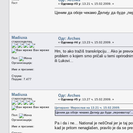
Гост
«
Одговор #3 у:
13.21 ч. 15.02.2009. »
Ценим да обоје чекамо Делију да буде „пер
Madiuxa
Одг: Arches
староседелац
«
Одговор #4 у:
13.23 ч. 15.02.2009. »
Ван мреже
Hm, to ako tražiš transkripciju... Ako je prevod
problem o kojem smo pričali u temi oprirodnim 
Пол:
ili Lukovi...
Организација:
Име и презиме:
Струка:
Поруке: 7.477
Madiuxa
Одг: Arches
староседелац
«
Одговор #5 у:
13.27 ч. 15.02.2009. »
Ван мреже
Цитирано: Мирослав на 13.21 ч. 15.02.2009.
Ценим да обоје чекамо Делију да буде „перекватор“..
Пол:
Организација:
Pa i da i ne... National je nešOnal jer je taj p
Име и презиме:
kad je pritom nenaglašen, pravilo je da se pr
Струка: