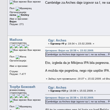
Ван мреже
Cambridge za Arches daje izgovor sa I, ne sa s
Пол:
Организација:
nema
Име и презиме:
Bojan
Поруке: 271
Madiuxa
Одг: Arches
староседелац
«
Одговор #9 у:
19.04 ч. 15.02.2009. »
Ван мреже
Цитирано: Bojan на 18.58 ч. 15.02.2009.
Cambridge za Arches daje izgovor sa I, ne sa schwa... Pa b
Пол:
Организација:
Eto, izgleda da je Mikijeva IPA bila pogresna.
Име и презиме:
A možda nije pogrešna, nego nije uopšte IPA..
Струка:
Поруке: 7.477
«
Задњи пут промењено: 19.07 ч. 15.02.2009. од Brun
Ђорђе Божовић
Одг: Arches
језикословац
«
Одговор #10 у:
19.08 ч. 15.02.2009. »
староседелац
Цитирано: Bojan на 18.58 ч. 15.02.2009.
Ван мреже
Cambridge za Arches daje izgovor sa I, ne sa schwa... Pa b
Пол:
Ali to je verovatno ono /ɪ/ koje se kod Prćić