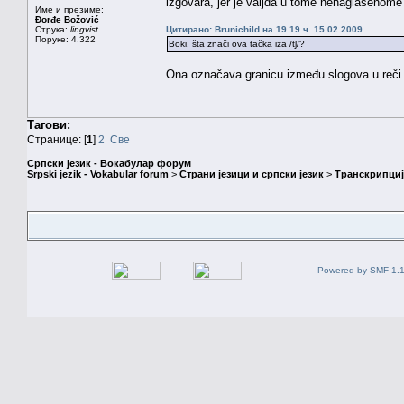
izgovara, jer je valjda u tome nenaglašenome
Име и презиме:
Đorđe Božović
Струка:
lingvist
Цитирано: Brunichild на 19.19 ч. 15.02.2009.
Поруке: 4.322
Boki, šta znači ova tačka iza /tʃ/?
Ona označava granicu između slogova u reči
Тагови:
Странице: [
1
]
2
Све
Српски језик - Вокабулар форум
Srpski jezik - Vokabular forum
>
Страни језици и српски језик
>
Транскрипциј
Powered by SMF 1.