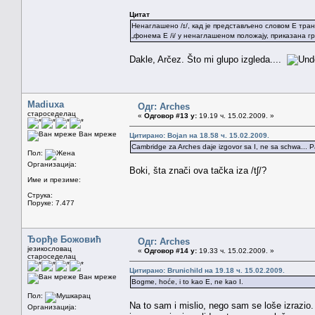
Цитат
Ненаглашено /ɪ/, кад је представљено словом E транск
„фонема E /i/ у ненаглашеном положају, приказана 
Dakle, Arčez. Što mi glupo izgleda....
Madiuxa
Одг: Arches
староседелац
«
Одговор #13 у:
19.19 ч. 15.02.2009. »
Ван мреже
Цитирано: Bojan на 18.58 ч. 15.02.2009.
Cambridge za Arches daje izgovor sa I, ne sa schwa... Pa b
Пол:
Организација:
Boki, šta znači ova tačka iza /tʃ/?
Име и презиме:
Струка:
Поруке: 7.477
Ђорђе Божовић
Одг: Arches
језикословац
«
Одговор #14 у:
19.33 ч. 15.02.2009. »
староседелац
Цитирано: Brunichild на 19.18 ч. 15.02.2009.
Ван мреже
Bogme, hoće, i to kao E, ne kao I.
Пол:
Na to sam i mislio, nego sam se loše izrazio.
Организација: