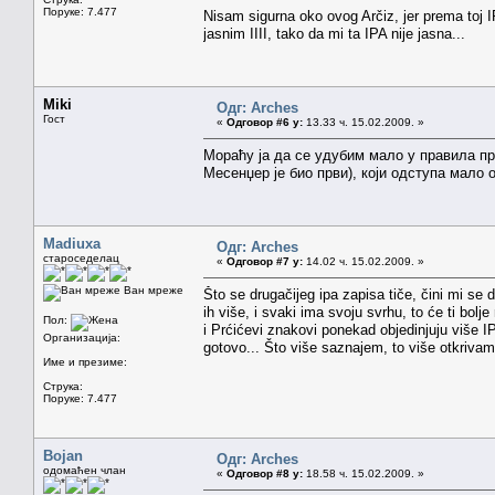
Поруке: 7.477
Nisam sigurna oko ovog Arčiz, jer prema toj IP
jasnim IIII, tako da mi ta IPA nije jasna...
Miki
Одг: Arches
Гост
«
Одговор #6 у:
13.33 ч. 15.02.2009. »
Мораћу ја да се удубим мало у правила п
Месенџер је био први), који одступа мало 
Madiuxa
Одг: Arches
староседелац
«
Одговор #7 у:
14.02 ч. 15.02.2009. »
Ван мреже
Što se drugačijeg ipa zapisa tiče, čini mi s
ih više, i svaki ima svoju svrhu, to će ti bolj
Пол:
i Prćićevi znakovi ponekad objedinjuju više IP
Организација:
gotovo... Što više saznajem, to više otkriv
Име и презиме:
Струка:
Поруке: 7.477
Bojan
Одг: Arches
одомаћен члан
«
Одговор #8 у:
18.58 ч. 15.02.2009. »