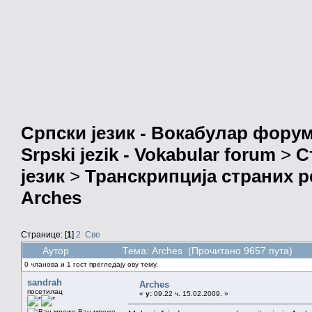
Српски језик - Вокабулар фору
Srpski jezik - Vokabular forum
>
С
језик
>
Транскрипција страних р
Arches
Странице: [
1
]
2
Све
Аутор
Тема: Arches (Прочитано 9657 пута)
0 чланова и 1 гост прегледају ову тему.
sandrah
Arches
посетилац
«
у:
09.22 ч. 15.02.2009. »
Ван мреже