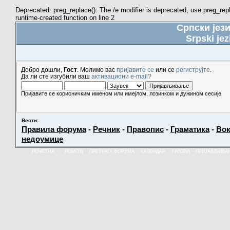
Deprecated: preg_replace(): The /e modifier is deprecated, use preg_re
runtime-created function on line 2
Српски јез
Srpski jez
Добро дошли,
Гост
. Молимо вас
пријавите се
или се
региструјте
.
Да ли сте изгубили ваш
активациони e-mail?
Пријавите се корисничким именом или имејлом, лозинком и дужином сесије
Вести
:
Правила форума
-
Речник
-
Правопис
-
Граматика
-
Вок
недоумице
ПОЧЕТНА
ПОМОЋ
ПРЕТРАГА ФОРУМА
КАЛЕНДАР
ТАГОВИ
ПРИЈАВЉИВА