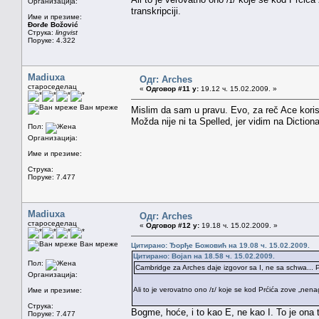
Организација:
transkripciji.
Име и презиме:
Đorđe Božović
Струка:
lingvist
Поруке: 4.322
Madiuxa
Одг: Arches
староседелац
«
Одговор #11 у:
19.12 ч. 15.02.2009. »
Ван мреже
Mislim da sam u pravu. Evo, za reč Ace koristi
Možda nije ni ta Spelled, jer vidim na Dictio
Пол:
Организација:
Име и презиме:
Струка:
Поруке: 7.477
Madiuxa
Одг: Arches
староседелац
«
Одговор #12 у:
19.18 ч. 15.02.2009. »
Ван мреже
Цитирано: Ђорђе Божовић на 19.08 ч. 15.02.2009.
Цитирано: Bojan на 18.58 ч. 15.02.2009.
Пол:
Cambridge za Arches daje izgovor sa I, ne sa schwa... Pa 
Организација:
Ali to je verovatno ono /ɪ/ koje se kod Prćića zove „nenag
Име и презиме:
Струка:
Bogme, hoće, i to kao E, ne kao I. To je ona
Поруке: 7.477