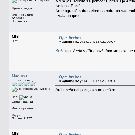
Molm još jednom za pomoć: u pitanju je Arche
National Park".
Организација:
Ne mogu ništa da nađem na netu, pa vas mol
Име и презиме:
Hvala unapred!
Sandra H.
Поруке: 27
Miki
Одг: Arches
Гост
«
Одговор #1 у:
13.12 ч. 15.02.2009. »
Вебстер
:
Arches
/ˈär-chəz/. Ако ме неко не
Madiuxa
Одг: Arches
староседелац
«
Одговор #2 у:
13.19 ч. 15.02.2009. »
Ван мреже
Arčiz nešonal park, ako ne grešim...
Пол:
Организација:
Име и презиме:
Струка:
Поруке: 7.477
Miki
Одг: Arches